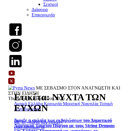
Σεισμοί
Διάφορα
Επικοινωνία
ΜΕ ΣΕΒΑΣΜΟ ΣΤΟΝ ΑΝΑΓΝΩΣΤΗ ΚΑΙ
ΣΤΗΝ ΕΙΔΗΣΗ
Ετικέτα:
ΝΥΧΤΑ ΤΩΝ
Thursday | 6 Αυγούστου 2026
Δυτική Ελλάδα
Κοινωνία
Μουσική
Ναυτιλία
Τοπική
ΕΥΧΩΝ
Αυτοδιοίκηση
Άνοιξε η αυλαία των εκδηλώσεων του Δημοτικού
Με τη «νύχτα των ευχών»
Λιμενικού Ταμείου Πύργου με τους String Demons
συνεχίστηκαν οι
και Χρήστο Τσατσαμπά να «μαγεύουν» το