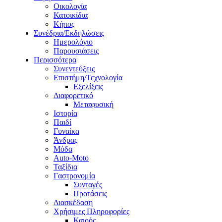
Οικολογία
Κατοικίδια
Κήπος
Συνέδρια/Εκδηλώσεις
Ημερολόγιο
Παρουσιάσεις
Περισσότερα
Συνεντεύξεις
Επιστήμη/Τεχνολογία
Εξελίξεις
Διαφορετικό
Μεταφυσική
Ιστορία
Παιδί
Γυναίκα
Άνδρας
Μόδα
Auto-Moto
Ταξίδια
Γαστρονομία
Συνταγές
Προτάσεις
Διασκέδαση
Χρήσιμες Πληροφορίες
Καιρός