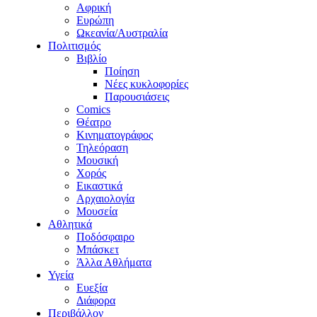
Αφρική
Ευρώπη
Ωκεανία/Αυστραλία
Πολιτισμός
Βιβλίο
Ποίηση
Νέες κυκλοφορίες
Παρουσιάσεις
Comics
Θέατρο
Κινηματογράφος
Τηλεόραση
Μουσική
Χορός
Εικαστικά
Αρχαιολογία
Μουσεία
Αθλητικά
Ποδόσφαιρο
Μπάσκετ
Άλλα Αθλήματα
Υγεία
Ευεξία
Διάφορα
Περιβάλλον