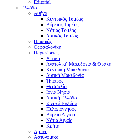
Editorial
Ελλάδα
Αθήνα
Κεντρικός Τομέας
Βόρειος Τομέας
Νότιος Τομέας
Δυτικός Τομέας
Πειραιάς
Θεσσαλονίκη
Περιφέρειες
Αττική
Ανατολική Μακεδονία & Θράκη
Κεντρική Μακεδονία
Δυτική Μακεδονία
Ήπειρος
Θεσσαλία
Ιόνια Νησιά
Δυτική Ελλάδα
Στερεά Ελλάδα
Πελοπόννησος
Βόρειο Αιγαίο
Νότιο Αιγαίο
Κρήτη
Άμυνα
Αστυνομικό