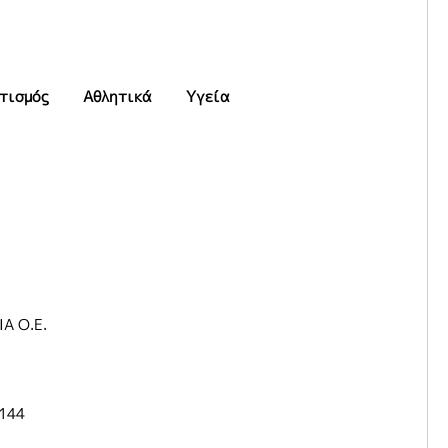
τισμός
Αθλητικά
Υγεία
Α Ο.Ε.
1144