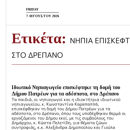
Skip
Καιρός
Σεισμοί
to
FRIDAY
Διάφορα
Επικοινωνία
content
7 ΑΥΓΟΥΣΤΟΥ 2026
Ετικέτα:
ΝΗΠΙΑ ΕΠΙΣΚΕΦ
ΣΤΟ ΔΡΕΠΑΝΟ
Ιδιωτικό Νηπιαγωγείο επισκέφτηκε τη δομή του
Δήμου Πατρέων για τα αδέσποτα, στο Δρέπανο
Τα παιδιά, οι νηπιαγωγοί και η ιδιοκτήτρια ιδιωτικού
νηπιαγωγείου, κ. Κωνσταντίνα Καραπαππά,
επισκέφθηκαν τη δομή του Δήμου Πατρέων για τα
αδέσποτα, στο Δρέπανο, όπου τους υποδέχθηκαν θερμά οι
εργαζόμενοι του Δήμου εκεί, με τις συμβούλους του
Δημάρχου, κ. Κώστα Πελετίδη, για θέματα ζώων
συντροφιάς, κ.κ. Αλεξάνδρα Δημοπούλου και Γιούλα