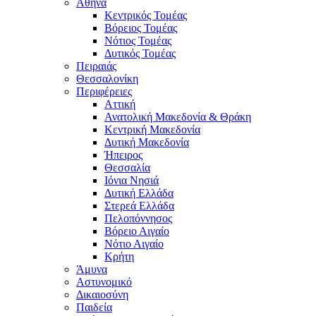
Αθήνα
Κεντρικός Τομέας
Βόρειος Τομέας
Νότιος Τομέας
Δυτικός Τομέας
Πειραιάς
Θεσσαλονίκη
Περιφέρειες
Αττική
Ανατολική Μακεδονία & Θράκη
Κεντρική Μακεδονία
Δυτική Μακεδονία
Ήπειρος
Θεσσαλία
Ιόνια Νησιά
Δυτική Ελλάδα
Στερεά Ελλάδα
Πελοπόννησος
Βόρειο Αιγαίο
Νότιο Αιγαίο
Κρήτη
Άμυνα
Αστυνομικό
Δικαιοσύνη
Παιδεία