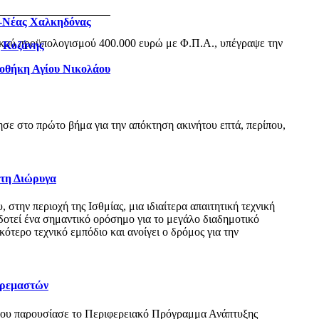
ς-Νέας Χαλκηδόνας
ικού προϋπολογισμού 400.000 ευρώ με Φ.Π.Α., υπέγραψε την
η Κοζάνης
ιοθήκη Αγίου Νικολάου
ε στο πρώτο βήμα για την απόκτηση ακινήτου επτά, περίπου,
 τη Διώρυγα
ην περιοχή της Ισθμίας, μια ιδιαίτερα απαιτητική τεχνική
δοτεί ένα σημαντικό ορόσημο για το μεγάλο διαδημοτικό
τερο τεχνικό εμπόδιο και ανοίγει ο δρόμος για την
Κρεμαστών
όπου παρουσίασε το Περιφερειακό Πρόγραμμα Ανάπτυξης