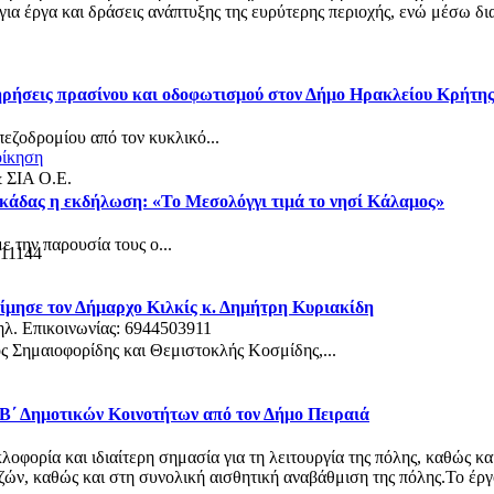
α έργα και δράσεις ανάπτυξης της ευρύτερης περιοχής, ενώ μέσω δια
τηρήσεις πρασίνου και οδοφωτισμού στον Δήμο Ηρακλείου Κρήτη
πεζοδρομίου από τον κυκλικό...
οίκηση
& ΣΙΑ Ο.Ε.
κάδας η εκδήλωση: «Το Μεσολόγγι τιμά το νησί Κάλαμος»
 την παρουσία τους ο...
 11144
ίμησε τον Δήμαρχο Κιλκίς κ. Δημήτρη Κυριακίδη
ηλ. Επικοινωνίας: 6944503911
ς Σημαιοφορίδης και Θεμιστοκλής Κοσμίδης,...
 Β΄ Δημοτικών Κοινοτήτων από τον Δήμο Πειραιά
φορία και ιδιαίτερη σημασία για τη λειτουργία της πόλης, καθώς κα
ν, καθώς και στη συνολική αισθητική αναβάθμιση της πόλης.Το έργο