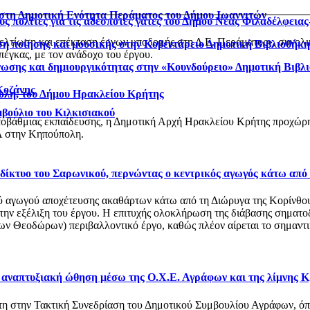
 στη Δημοτική Ενότητα Περάματος του Δήμου Ιωαννιτών
ς πολίτες για τις αδέσποτες γάτες του Δήμου Νέας Φιλαδέλφεια
βελτίωση και επέκταση έργων υποδομής στη Δ.Ε. Περάματος», συνολ
η ποίησης και μουσικής στην Κοβεντάρειο Δημοτική Βιβλιοθήκ
έγκας, με τον ανάδοχο του έργου.
νωσης και δημιουργικότητας στην «Κουνδούρειο» Δημοτική Βιβλ
Κοζάνης
ολη, του Δήμου Ηρακλείου Κρήτης
μβούλιο του Κιλκισιακού
οβάθμιας εκπαίδευσης, η Δημοτική Αρχή Ηρακλείου Κρήτης προχώρησ
 στην Κηπούπολη.
ό δίκτυο του Σαρωνικού, περνώντας ο κεντρικός αγωγός κάτω από
αγωγού αποχέτευσης ακαθάρτων κάτω από τη Διώρυγα της Κορίνθου, στ
 την εξέλιξη του έργου. Η επιτυχής ολοκλήρωση της διάβασης σηματο
 Θεοδώρων) περιβαλλοντικό έργο, καθώς πλέον αίρεται το σημαντικό
ι αναπτυξιακή ώθηση μέσω της Ο.Χ.Ε. Αγράφων και της λίμνης 
στη στην Τακτική Συνεδρίαση του Δημοτικού Συμβουλίου Αγράφων, 