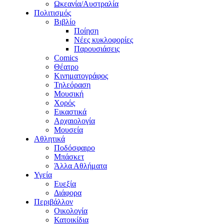
Ωκεανία/Αυστραλία
Πολιτισμός
Βιβλίο
Ποίηση
Νέες κυκλοφορίες
Παρουσιάσεις
Comics
Θέατρο
Κινηματογράφος
Τηλεόραση
Μουσική
Χορός
Εικαστικά
Αρχαιολογία
Μουσεία
Αθλητικά
Ποδόσφαιρο
Μπάσκετ
Άλλα Αθλήματα
Υγεία
Ευεξία
Διάφορα
Περιβάλλον
Οικολογία
Κατοικίδια