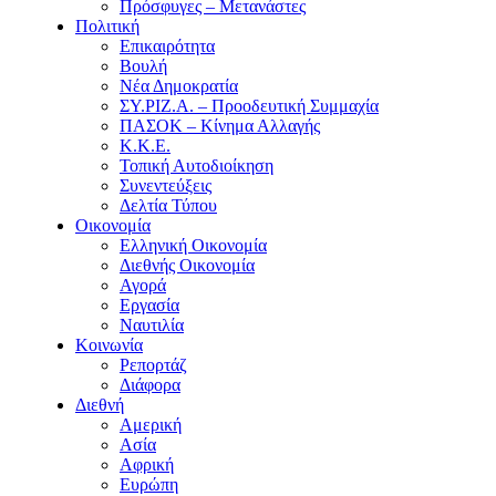
Πρόσφυγες – Μετανάστες
Πολιτική
Επικαιρότητα
Βουλή
Νέα Δημοκρατία
ΣΥ.ΡΙΖ.Α. – Προοδευτική Συμμαχία
ΠΑΣΟΚ – Κίνημα Αλλαγής
Κ.Κ.Ε.
Τοπική Αυτοδιοίκηση
Συνεντεύξεις
Δελτία Τύπου
Οικονομία
Ελληνική Οικονομία
Διεθνής Οικονομία
Αγορά
Εργασία
Ναυτιλία
Κοινωνία
Ρεπορτάζ
Διάφορα
Διεθνή
Αμερική
Ασία
Αφρική
Ευρώπη