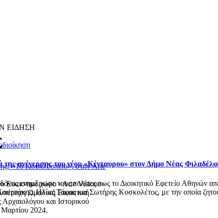
Ν ΕΙΔΗΣΗ
Σ
οδιοίκηση
ά της ανέγερσης του νέου «Κένταυρου» στον Δήμο Νέας Φιλαδέλ
ης: «Το Κουκλόσπιτο», στην Arte
ας ενημέρωσε τους πολίτες πως το Διοικητικό Εφετείο Αθηνών απέρ
ο Εικαστικό χώρο «Arte Visione»
ουτσάκης, Ηλίας Τάφας και Σωτήρης Κοσκολέτος, με την οποία ζητού
ά υπέροχη Ομαδική Εικαστική
ς Αρχαιολόγου και Ιστορικού
2 Μαρτίου 2024.