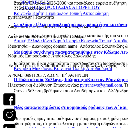
ΟΡΟΙ ΧΡΗΣΗΣ
Στερεάς Ελλάδας 2026-2030 και προκάλεσε ευρεία συζήτηση γι
ΠΟΛΙΤΙΚΗ ΠΡΟΣΤΑΣΙΑΣ ΑΠΟΡΡΗΤΟΥ
Τζίνα Οικονόμου.
Κοινωνία
Κρήτη
Περιβάλλον
Τοπική Αυτοδιοίκηση
pyrranews.gr | Ταυτότητα
Σε πλήρη εξέλιξη ασφαλτοστρώσεις, οδικά έργα και συν
Διαχειριστής – Διευθυντής: Απόστολος Σαλονικίδης
Συγκεκριμένα, έχουν ξεκινήσει τα έργα κατασκευής του νέου 
Διευθύντρια Σύνταξης: Παναγιώτα Σούγια
Δυτική Ελλάδα
Ιόνια Νησιά
Ιστορία
Κοινωνία
Τοπική Αυτοδι
Ιδιοκτησία – Δικαιούχος domain name: Απόστολος Σαλονικίδης 
Με βαθιά συγκίνηση πραγματοποιήθηκε στον Κάλαμο Λευ
Νόμιμος Εκπρόσωπος: Απόστολος Σαλονικίδης
Ιδιαίτερη τιμή και λαμπρότητα προσέδωσαν στη διοργάνωση με
Έδρα – Γραφεία: Χρυσοστόμου Σμύρνης αρ. 45-49, Αθήνα, Τ.Κ.
Κεντρική Μακεδονία
Κοινωνία
Τοπική Αυτοδιοίκηση
Α.Φ.Μ.: 099112637, Δ.Ο.Υ.: ΙΓ΄ ΑΘΗΝΩΝ
Ο Πολιτιστικός Σύλλογος Ισώματος «Καπετάν Ράμναλης τ
Ηλεκτρονική διεύθυνση Επικοινωνίας:
pyrranews@gmail.com
, Τ
Στην εκδήλωση βρέθηκαν και οι Αντιδήμαρχοι κ.κ. Αλέξανδρο
Νέες ασφαλτοστρώσεις σε κομβικούς δρόμους των Α΄ και
Οι εργασίες πραγματοποιήθηκαν σε δρόμους με αυξημένη κυκλο
οδοστρώματος, στην ασφαλέστερη μετακίνηση οδηγών και πεζώ