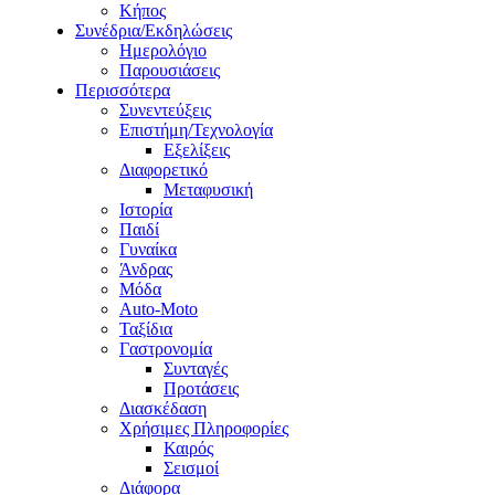
Κήπος
Συνέδρια/Εκδηλώσεις
Ημερολόγιο
Παρουσιάσεις
Περισσότερα
Συνεντεύξεις
Επιστήμη/Τεχνολογία
Εξελίξεις
Διαφορετικό
Μεταφυσική
Ιστορία
Παιδί
Γυναίκα
Άνδρας
Μόδα
Auto-Moto
Ταξίδια
Γαστρονομία
Συνταγές
Προτάσεις
Διασκέδαση
Χρήσιμες Πληροφορίες
Καιρός
Σεισμοί
Διάφορα