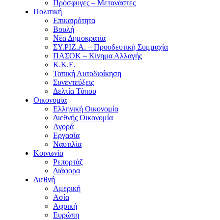
Πρόσφυγες – Μετανάστες
Πολιτική
Επικαιρότητα
Βουλή
Νέα Δημοκρατία
ΣΥ.ΡΙΖ.Α. – Προοδευτική Συμμαχία
ΠΑΣΟΚ – Κίνημα Αλλαγής
Κ.Κ.Ε.
Τοπική Αυτοδιοίκηση
Συνεντεύξεις
Δελτία Τύπου
Οικονομία
Ελληνική Οικονομία
Διεθνής Οικονομία
Αγορά
Εργασία
Ναυτιλία
Κοινωνία
Ρεπορτάζ
Διάφορα
Διεθνή
Αμερική
Ασία
Αφρική
Ευρώπη