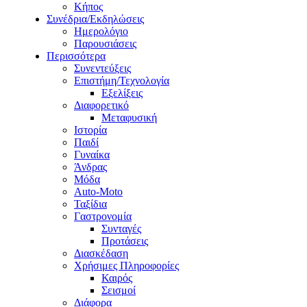
Κήπος
Συνέδρια/Εκδηλώσεις
Ημερολόγιο
Παρουσιάσεις
Περισσότερα
Συνεντεύξεις
Επιστήμη/Τεχνολογία
Εξελίξεις
Διαφορετικό
Μεταφυσική
Ιστορία
Παιδί
Γυναίκα
Άνδρας
Μόδα
Auto-Moto
Ταξίδια
Γαστρονομία
Συνταγές
Προτάσεις
Διασκέδαση
Χρήσιμες Πληροφορίες
Καιρός
Σεισμοί
Διάφορα