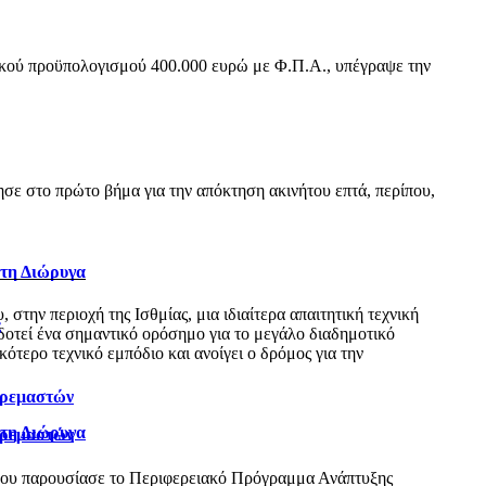
ικού προϋπολογισμού 400.000 ευρώ με Φ.Π.Α., υπέγραψε την
ε στο πρώτο βήμα για την απόκτηση ακινήτου επτά, περίπου,
 τη Διώρυγα
ην περιοχή της Ισθμίας, μια ιδιαίτερα απαιτητική τεχνική
ς
δοτεί ένα σημαντικό ορόσημο για το μεγάλο διαδημοτικό
τερο τεχνικό εμπόδιο και ανοίγει ο δρόμος για την
Κρεμαστών
 τη Διώρυγα
Κρεμαστών
όπου παρουσίασε το Περιφερειακό Πρόγραμμα Ανάπτυξης