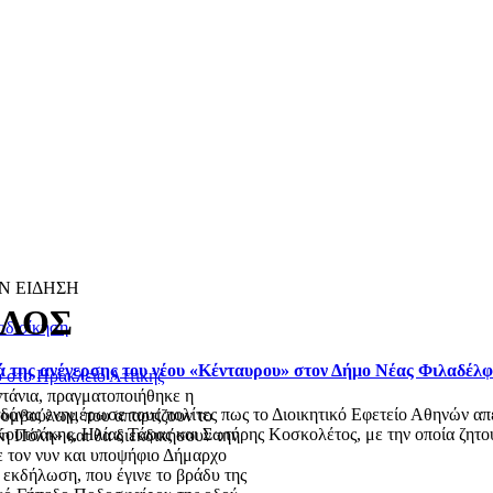
Ν ΕΙΔΗΣΗ
ΛΟΣ
οδιοίκηση
ά της ανέγερσης του νέου «Κένταυρου» στον Δήμο Νέας Φιλαδέλ
 στο Ηράκλειο Αττικής
ντάνια, πραγματοποιήθηκε η
ας ενημέρωσε τους πολίτες πως το Διοικητικό Εφετείο Αθηνών απέρ
υμβούλων, που απαρτίζουν το
ουτσάκης, Ηλίας Τάφας και Σωτήρης Κοσκολέτος, με την οποία ζητού
 Πόλη» και θα διεκδικήσουν την
ε τον νυν και υποψήφιο Δήμαρχο
εκδήλωση, που έγινε το βράδυ της