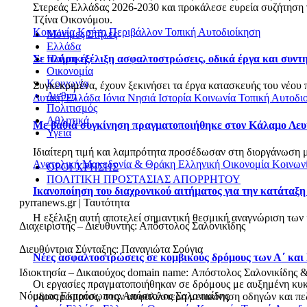
Στερεάς Ελλάδας 2026-2030 και προκάλεσε ευρεία συζήτηση γι
Τζίνα Οικονόμου.
Κοινωνία
Κρήτη
Περιβάλλον
Τοπική Αυτοδιοίκηση
Μόνιμες Στήλες
Ελλάδα
Πολιτική
Σε πλήρη εξέλιξη ασφαλτοστρώσεις, οδικά έργα και συν
Οικονομία
Κοινωνία
Συγκεκριμένα, έχουν ξεκινήσει τα έργα κατασκευής του νέου 
Διεθνή
Δυτική Ελλάδα
Ιόνια Νησιά
Ιστορία
Κοινωνία
Τοπική Αυτοδι
Πολιτισμός
Αθλητικά
Με βαθιά συγκίνηση πραγματοποιήθηκε στον Κάλαμο Λευ
Υγεία
Ιδιαίτερη τιμή και λαμπρότητα προσέδωσαν στη διοργάνωση με
Ανατολική Μακεδονία & Θράκη
Ελληνική Οικονομία
Κοινων
ΟΡΟΙ ΧΡΗΣΗΣ
ΠΟΛΙΤΙΚΗ ΠΡΟΣΤΑΣΙΑΣ ΑΠΟΡΡΗΤΟΥ
Ικανοποίηση του διαχρονικού αιτήματος για την κατάταξη
pyrranews.gr | Ταυτότητα
Η εξέλιξη αυτή αποτελεί σημαντική θεσμική αναγνώριση των 
Διαχειριστής – Διευθυντής: Απόστολος Σαλονικίδης
Διευθύντρια Σύνταξης: Παναγιώτα Σούγια
Νέες ασφαλτοστρώσεις σε κομβικούς δρόμους των Α΄ και
Ιδιοκτησία – Δικαιούχος domain name: Απόστολος Σαλονικίδης 
Οι εργασίες πραγματοποιήθηκαν σε δρόμους με αυξημένη κυκλο
Νόμιμος Εκπρόσωπος: Απόστολος Σαλονικίδης
οδοστρώματος, στην ασφαλέστερη μετακίνηση οδηγών και πεζώ