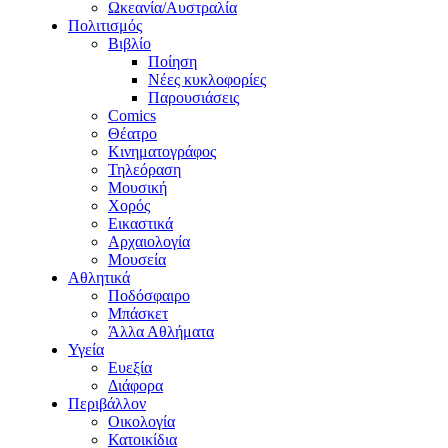
Ωκεανία/Αυστραλία
Πολιτισμός
Βιβλίο
Ποίηση
Νέες κυκλοφορίες
Παρουσιάσεις
Comics
Θέατρο
Κινηματογράφος
Τηλεόραση
Μουσική
Χορός
Εικαστικά
Αρχαιολογία
Μουσεία
Αθλητικά
Ποδόσφαιρο
Μπάσκετ
Άλλα Αθλήματα
Υγεία
Ευεξία
Διάφορα
Περιβάλλον
Οικολογία
Κατοικίδια