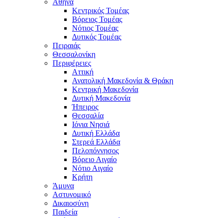
Αθήνα
Κεντρικός Τομέας
Βόρειος Τομέας
Νότιος Τομέας
Δυτικός Τομέας
Πειραιάς
Θεσσαλονίκη
Περιφέρειες
Αττική
Ανατολική Μακεδονία & Θράκη
Κεντρική Μακεδονία
Δυτική Μακεδονία
Ήπειρος
Θεσσαλία
Ιόνια Νησιά
Δυτική Ελλάδα
Στερεά Ελλάδα
Πελοπόννησος
Βόρειο Αιγαίο
Νότιο Αιγαίο
Κρήτη
Άμυνα
Αστυνομικό
Δικαιοσύνη
Παιδεία