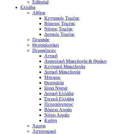
Editorial
Ελλάδα
Αθήνα
Κεντρικός Τομέας
Βόρειος Τομέας
Νότιος Τομέας
Δυτικός Τομέας
Πειραιάς
Θεσσαλονίκη
Περιφέρειες
Αττική
Ανατολική Μακεδονία & Θράκη
Κεντρική Μακεδονία
Δυτική Μακεδονία
Ήπειρος
Θεσσαλία
Ιόνια Νησιά
Δυτική Ελλάδα
Στερεά Ελλάδα
Πελοπόννησος
Βόρειο Αιγαίο
Νότιο Αιγαίο
Κρήτη
Άμυνα
Αστυνομικό