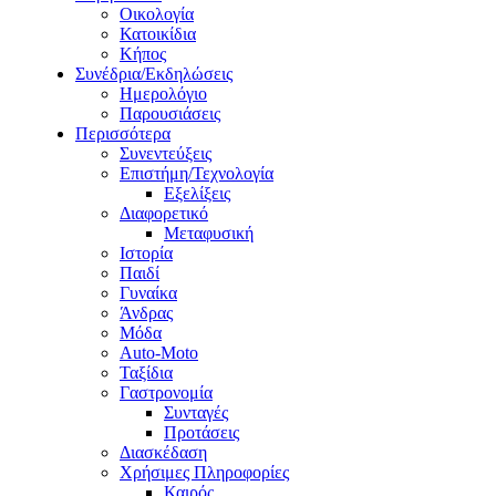
Οικολογία
Κατοικίδια
Κήπος
Συνέδρια/Εκδηλώσεις
Ημερολόγιο
Παρουσιάσεις
Περισσότερα
Συνεντεύξεις
Επιστήμη/Τεχνολογία
Εξελίξεις
Διαφορετικό
Μεταφυσική
Ιστορία
Παιδί
Γυναίκα
Άνδρας
Μόδα
Auto-Moto
Ταξίδια
Γαστρονομία
Συνταγές
Προτάσεις
Διασκέδαση
Χρήσιμες Πληροφορίες
Καιρός