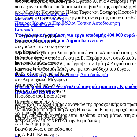
τους πολίτες πως το Διοικητικό Εφετείο Αθηνών απέρριψε την
που είχαν καταθέσει οι δημοτικοί σύμβουλοι της παράταξης 
κ.κ. Μιχάλης Κουτσάκης, Ηλίας Τάφας και Σωτήρης Κοσκολέτ
Αντίστροφη μέτρηση για το
ζητούσαν να ανασταλούν οι εργασίες ανέγερσης του νέου «Κέ
νέο «σπίτι» του Ερασιτέχνη
Ήπειρος
Κοινωνία
Περιβάλλον
Τοπική Αυτοδιοίκηση
Παναθηναϊκού στον
Βοτανικό
Υπογράφηκε η σύμβαση για έργα υποδομής 400.000 ευρώ 
Τις νέες υπερσύγχρονες
Ενότητα Περάματος του Δήμου Ιωαννιτών
εγκαταστάσεις, που θα
στεγάσουν την «οικογένεια»
του Ερασιτέχνη
Τη σύμβαση για την υλοποίηση του έργου: «Αποκατάσταση, β
Παναθηναϊκού στον
επέκταση έργων υποδομής στη Δ.Ε. Περάματος», συνολικού
Βοτανικό, παρουσίασαν
400.000 ευρώ με Φ.Π.Α., υπέγραψε την Τρίτη 4 Αυγούστου 
σήμερα, Τρίτη 6 Ιουνίου
Ιωαννιτών, κ. Θωμάς Μπέγκας, με τον ανάδοχο του έργου.
2023, σε συνέντευξη Τύπου
Κοινωνία
Κρήτη
Παιδεία
Τοπική Αυτοδιοίκηση
στο Δημαρχιακό Μέγαρο, ο
Δήμαρχος Αθηναίων κ.
Πρώτο βήμα για το νέο σχολικό συγκρότημα στην Κηπούπ
Κώστας Μπακογιάννης, ο
Ηρακλείου Κρήτης
Πρόεδρος του Ερασιτέχνη
Παναθηναϊκού Α.Ο. κ.
Με στόχο την κάλυψη των αναγκών της προσχολικής και πρω
Παναγιώτης Μαλακατές, ο
εκπαίδευσης, η Δημοτική Αρχή Ηρακλείου Κρήτης προχώρησ
Αντιπρόεδρος του
για την απόκτηση ακινήτου επτά, περίπου, στρεμμάτων στη 
Ερασιτέχνη Παναθηναϊκού
Φιλελλήνων και ΑΧΕΠΑ στην Κηπούπολη.
Α.Ο. κ. Δημήτρης
Βρανόπουλος, ο εκπρόσωπος
της Α.Ε.Π. Ελαιώνα κ.