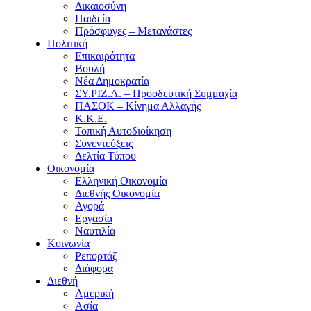
Δικαιοσύνη
Παιδεία
Πρόσφυγες – Μετανάστες
Πολιτική
Επικαιρότητα
Βουλή
Νέα Δημοκρατία
ΣΥ.ΡΙΖ.Α. – Προοδευτική Συμμαχία
ΠΑΣΟΚ – Κίνημα Αλλαγής
Κ.Κ.Ε.
Τοπική Αυτοδιοίκηση
Συνεντεύξεις
Δελτία Τύπου
Οικονομία
Ελληνική Οικονομία
Διεθνής Οικονομία
Αγορά
Εργασία
Ναυτιλία
Κοινωνία
Ρεπορτάζ
Διάφορα
Διεθνή
Αμερική
Ασία