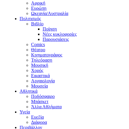
Αφρική
Ευρώπη
Ωκεανία/Αυστραλία
Πολιτισμός
Βιβλίο
Ποίηση
Νέες κυκλοφορίες
Παρουσιάσεις
Comics
Θέατρο
Κινηματογράφος
Τηλεόραση
Μουσική
Χορός
Εικαστικά
Αρχαιολογία
Μουσεία
Αθλητικά
Ποδόσφαιρο
Μπάσκετ
Άλλα Αθλήματα
Υγεία
Ευεξία
Διάφορα
Περιβάλλον