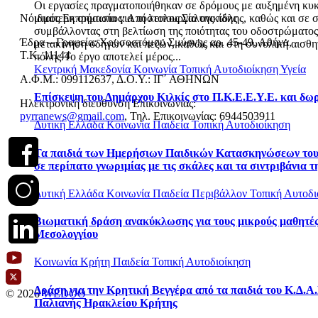
Οι εργασίες πραγματοποιήθηκαν σε δρόμους με αυξημένη κυ
ιδιαίτερη σημασία για τη λειτουργία της πόλης, καθώς και σε σ
Νόμιμος Εκπρόσωπος: Απόστολος Σαλονικίδης
συμβάλλοντας στη βελτίωση της ποιότητας του οδοστρώματο
Έδρα – Γραφεία: Χρυσοστόμου Σμύρνης αρ. 45-49, Αθήνα,
μετακίνηση οδηγών και πεζών, καθώς και στη συνολική αισθη
Τ.Κ. 11144
πόλης.Το έργο αποτελεί μέρος...
Κεντρική Μακεδονία
Κοινωνία
Τοπική Αυτοδιοίκηση
Υγεία
Α.Φ.Μ.: 099112637, Δ.Ο.Υ.: ΙΓ΄ ΑΘΗΝΩΝ
Επίσκεψη του Δημάρχου Κιλκίς στο Π.Κ.Ε.Ε.Υ.Ε. και δω
Ηλεκτρονική διεύθυνση Επικοινωνίας:
pyrranews@gmail.com
, Τηλ. Επικοινωνίας: 6944503911
Δυτική Ελλάδα
Κοινωνία
Παιδεία
Τοπική Αυτοδιοίκηση
Τα παιδιά των Ημερήσιων Παιδικών Κατασκηνώσεων το
σε περίπατο γνωριμίας με τις σκάλες και τα σιντριβάνια τ
Δυτική Ελλάδα
Κοινωνία
Παιδεία
Περιβάλλον
Τοπική Αυτοδι
Βιωματική δράση ανακύκλωσης για τους μικρούς μαθητές
Μεσολογγίου
Κοινωνία
Κρήτη
Παιδεία
Τοπική Αυτοδιοίκηση
Δράση για την Κρητική Βεγγέρα από τα παιδιά του Κ.Δ.Α.
© 2026
WEDOO
Παλιανής Ηρακλείου Κρήτης