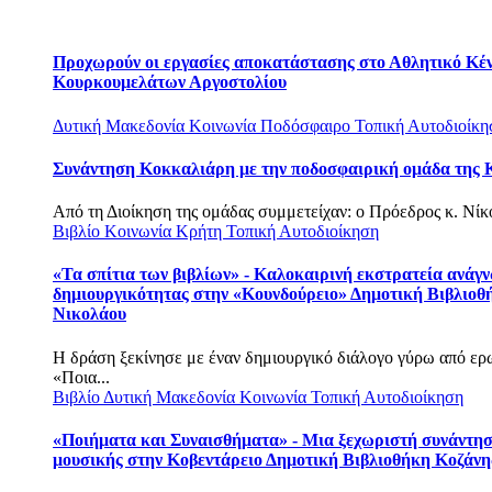
Προχωρούν οι εργασίες αποκατάστασης στο Αθλητικό Κέ
Κουρκουμελάτων Αργοστολίου
Δυτική Μακεδονία
Κοινωνία
Ποδόσφαιρο
Τοπική Αυτοδιοίκη
Συνάντηση Κοκκαλιάρη με την ποδοσφαιρική ομάδα της 
Από τη Διοίκηση της ομάδας συμμετείχαν: o Πρόεδρος κ. Νίκος
Βιβλίο
Κοινωνία
Κρήτη
Τοπική Αυτοδιοίκηση
«Τα σπίτια των βιβλίων» - Καλοκαιρινή εκστρατεία ανάγ
δημιουργικότητας στην «Κουνδούρειο» Δημοτική Βιβλιοθ
Νικολάου
Η δράση ξεκίνησε με έναν δημιουργικό διάλογο γύρω από ερ
«Ποια...
Βιβλίο
Δυτική Μακεδονία
Κοινωνία
Τοπική Αυτοδιοίκηση
«Ποιήματα και Συναισθήματα» - Μια ξεχωριστή συνάντησ
μουσικής στην Κοβεντάρειο Δημοτική Βιβλιοθήκη Κοζάνη