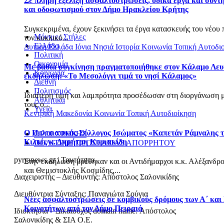
Σε πλήρη εξέλιξη ασφαλτοστρώσεις, οδικά έργα και συντ
και οδοφωτισμού στον Δήμο Ηρακλείου Κρήτης
Συγκεκριμένα, έχουν ξεκινήσει τα έργα κατασκευής του νέου
Μόνιμες Στήλες
τον κυκλικό...
Ελλάδα
Δυτική Ελλάδα
Ιόνια Νησιά
Ιστορία
Κοινωνία
Τοπική Αυτοδι
Πολιτική
Οικονομία
Με βαθιά συγκίνηση πραγματοποιήθηκε στον Κάλαμο Λευ
Κοινωνία
εκδήλωση: «Το Μεσολόγγι τιμά το νησί Κάλαμος»
Διεθνή
Πολιτισμός
Ιδιαίτερη τιμή και λαμπρότητα προσέδωσαν στη διοργάνωση 
Αθλητικά
τους ο...
Υγεία
Κεντρική Μακεδονία
Κοινωνία
Τοπική Αυτοδιοίκηση
Ο Πολιτιστικός Σύλλογος Ισώματος «Καπετάν Ράμναλης τ
ΟΡΟΙ ΧΡΗΣΗΣ
Κιλκίς κ. Δημήτρη Κυριακίδη
ΠΟΛΙΤΙΚΗ ΠΡΟΣΤΑΣΙΑΣ ΑΠΟΡΡΗΤΟΥ
pyrranews.gr | Ταυτότητα
Στην εκδήλωση βρέθηκαν και οι Αντιδήμαρχοι κ.κ. Αλέξανδρ
και Θεμιστοκλής Κοσμίδης,...
Διαχειριστής – Διευθυντής: Απόστολος Σαλονικίδης
Διευθύντρια Σύνταξης: Παναγιώτα Σούγια
Νέες ασφαλτοστρώσεις σε κομβικούς δρόμους των Α΄ και
Κοινοτήτων από τον Δήμο Πειραιά
Ιδιοκτησία – Δικαιούχος domain name: Απόστολος
Σαλονικίδης & ΣΙΑ Ο.Ε.