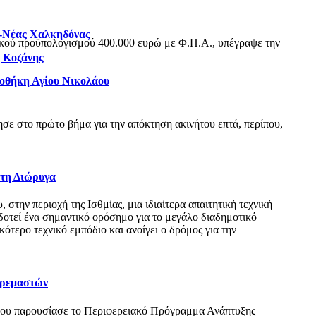
ς-Νέας Χαλκηδόνας
ικού προϋπολογισμού 400.000 ευρώ με Φ.Π.Α., υπέγραψε την
η Κοζάνης
ιοθήκη Αγίου Νικολάου
ε στο πρώτο βήμα για την απόκτηση ακινήτου επτά, περίπου,
 τη Διώρυγα
ην περιοχή της Ισθμίας, μια ιδιαίτερα απαιτητική τεχνική
δοτεί ένα σημαντικό ορόσημο για το μεγάλο διαδημοτικό
τερο τεχνικό εμπόδιο και ανοίγει ο δρόμος για την
Κρεμαστών
όπου παρουσίασε το Περιφερειακό Πρόγραμμα Ανάπτυξης