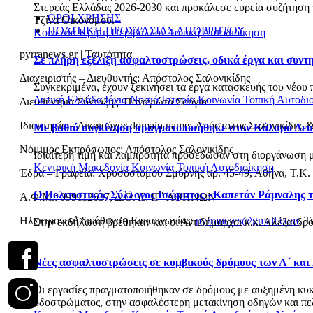
Στερεάς Ελλάδας 2026-2030 και προκάλεσε ευρεία συζήτηση γι
ΟΡΟΙ ΧΡΗΣΗΣ
Τζίνα Οικονόμου.
ΠΟΛΙΤΙΚΗ ΠΡΟΣΤΑΣΙΑΣ ΑΠΟΡΡΗΤΟΥ
Κοινωνία
Κρήτη
Περιβάλλον
Τοπική Αυτοδιοίκηση
pyrranews.gr | Ταυτότητα
Σε πλήρη εξέλιξη ασφαλτοστρώσεις, οδικά έργα και συν
Διαχειριστής – Διευθυντής: Απόστολος Σαλονικίδης
Συγκεκριμένα, έχουν ξεκινήσει τα έργα κατασκευής του νέου 
Δυτική Ελλάδα
Ιόνια Νησιά
Ιστορία
Κοινωνία
Τοπική Αυτοδι
Διευθύντρια Σύνταξης: Παναγιώτα Σούγια
Ιδιοκτησία – Δικαιούχος domain name: Απόστολος Σαλονικίδης 
Με βαθιά συγκίνηση πραγματοποιήθηκε στον Κάλαμο Λευ
Νόμιμος Εκπρόσωπος: Απόστολος Σαλονικίδης
Ιδιαίτερη τιμή και λαμπρότητα προσέδωσαν στη διοργάνωση με
Κεντρική Μακεδονία
Κοινωνία
Τοπική Αυτοδιοίκηση
Έδρα – Γραφεία: Χρυσοστόμου Σμύρνης αρ. 45-49, Αθήνα, Τ.Κ.
Ο Πολιτιστικός Σύλλογος Ισώματος «Καπετάν Ράμναλης τ
Α.Φ.Μ.: 099112637, Δ.Ο.Υ.: ΙΓ΄ ΑΘΗΝΩΝ
Ηλεκτρονική διεύθυνση Επικοινωνίας:
pyrranews@gmail.com
, Τ
Στην εκδήλωση βρέθηκαν και οι Αντιδήμαρχοι κ.κ. Αλέξανδρο
Νέες ασφαλτοστρώσεις σε κομβικούς δρόμους των Α΄ και
Οι εργασίες πραγματοποιήθηκαν σε δρόμους με αυξημένη κυκλο
οδοστρώματος, στην ασφαλέστερη μετακίνηση οδηγών και πεζώ