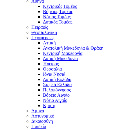
Αθήνα
Κεντρικός Τομέας
Βόρειος Τομέας
Νότιος Τομέας
Δυτικός Τομέας
Πειραιάς
Θεσσαλονίκη
Περιφέρειες
Αττική
Ανατολική Μακεδονία & Θράκη
Κεντρική Μακεδονία
Δυτική Μακεδονία
Ήπειρος
Θεσσαλία
Ιόνια Νησιά
Δυτική Ελλάδα
Στερεά Ελλάδα
Πελοπόννησος
Βόρειο Αιγαίο
Νότιο Αιγαίο
Κρήτη
Άμυνα
Αστυνομικό
Δικαιοσύνη
Παιδεία