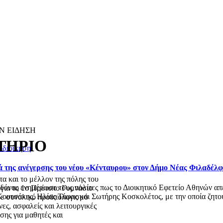
Ν ΕΙΔΗΣΗ
ΤΗΡΙΟ
οδιοίκηση
ά της ανέγερσης του νέου «Κένταυρου» στον Δήμο Νέας Φιλαδέλ
τα και το μέλλον της πόλης του
ας ενημέρωσε τους πολίτες πως το Διοικητικό Εφετείο Αθηνών απέρ
 για το 1ο Πρότυπο Γυμνάσιο
ουτσάκης, Ηλίας Τάφας και Σωτήρης Κοσκολέτος, με την οποία ζητού
με συνολικό προϋπολογισμό
ες, ασφαλείς και λειτουργικές
σης για μαθητές και