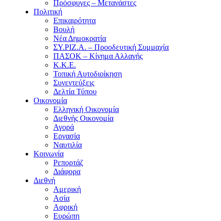
Πρόσφυγες – Μετανάστες
Πολιτική
Επικαιρότητα
Βουλή
Νέα Δημοκρατία
ΣΥ.ΡΙΖ.Α. – Προοδευτική Συμμαχία
ΠΑΣΟΚ – Κίνημα Αλλαγής
Κ.Κ.Ε.
Τοπική Αυτοδιοίκηση
Συνεντεύξεις
Δελτία Τύπου
Οικονομία
Ελληνική Οικονομία
Διεθνής Οικονομία
Αγορά
Εργασία
Ναυτιλία
Κοινωνία
Ρεπορτάζ
Διάφορα
Διεθνή
Αμερική
Ασία
Αφρική
Ευρώπη