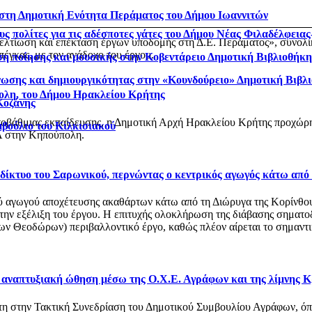
 στη Δημοτική Ενότητα Περάματος του Δήμου Ιωαννιτών
ς πολίτες για τις αδέσποτες γάτες του Δήμου Νέας Φιλαδέλφεια
βελτίωση και επέκταση έργων υποδομής στη Δ.Ε. Περάματος», συνολ
έγκας, με τον ανάδοχο του έργου.
η ποίησης και μουσικής στην Κοβεντάρειο Δημοτική Βιβλιοθήκ
νωσης και δημιουργικότητας στην «Κουνδούρειο» Δημοτική Βιβλ
ολη, του Δήμου Ηρακλείου Κρήτης
Κοζάνης
οβάθμιας εκπαίδευσης, η Δημοτική Αρχή Ηρακλείου Κρήτης προχώρησ
μβούλιο του Κιλκισιακού
 στην Κηπούπολη.
ό δίκτυο του Σαρωνικού, περνώντας ο κεντρικός αγωγός κάτω από
αγωγού αποχέτευσης ακαθάρτων κάτω από τη Διώρυγα της Κορίνθου, στ
 την εξέλιξη του έργου. Η επιτυχής ολοκλήρωση της διάβασης σηματο
 Θεοδώρων) περιβαλλοντικό έργο, καθώς πλέον αίρεται το σημαντικό
ι αναπτυξιακή ώθηση μέσω της Ο.Χ.Ε. Αγράφων και της λίμνης 
στη στην Τακτική Συνεδρίαση του Δημοτικού Συμβουλίου Αγράφων, 