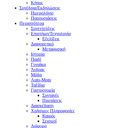
Κήπος
Συνέδρια/Εκδηλώσεις
Ημερολόγιο
Παρουσιάσεις
Περισσότερα
Συνεντεύξεις
Επιστήμη/Τεχνολογία
Εξελίξεις
Διαφορετικό
Μεταφυσική
Ιστορία
Παιδί
Γυναίκα
Άνδρας
Μόδα
Auto-Moto
Ταξίδια
Γαστρονομία
Συνταγές
Προτάσεις
Διασκέδαση
Χρήσιμες Πληροφορίες
Καιρός
Σεισμοί
Διάφορα