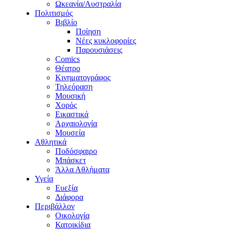
Ωκεανία/Αυστραλία
Πολιτισμός
Βιβλίο
Ποίηση
Νέες κυκλοφορίες
Παρουσιάσεις
Comics
Θέατρο
Κινηματογράφος
Τηλεόραση
Μουσική
Χορός
Εικαστικά
Αρχαιολογία
Μουσεία
Αθλητικά
Ποδόσφαιρο
Μπάσκετ
Άλλα Αθλήματα
Υγεία
Ευεξία
Διάφορα
Περιβάλλον
Οικολογία
Κατοικίδια