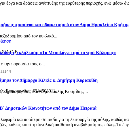
α έργα και δράσεις ανάπτυξης της ευρύτερης περιοχής, ενώ μέσω δια
τηρήσεις πρασίνου και οδοφωτισμού στον Δήμο Ηρακλείου Κρήτη
πεζοδρομίου από τον κυκλικό...
οίκηση
& ΣΙΑ Ο.Ε.
κάδας η εκδήλωση: «Το Μεσολόγγι τιμά το νησί Κάλαμος»
 την παρουσία τους ο...
 11144
ίμησε τον Δήμαρχο Κιλκίς κ. Δημήτρη Κυριακίδη
ηλ. Επικοινωνίας: 6944503911
ς Σημαιοφορίδης και Θεμιστοκλής Κοσμίδης,...
 Β΄ Δημοτικών Κοινοτήτων από τον Δήμο Πειραιά
φορία και ιδιαίτερη σημασία για τη λειτουργία της πόλης, καθώς κα
ν, καθώς και στη συνολική αισθητική αναβάθμιση της πόλης.Το έργο