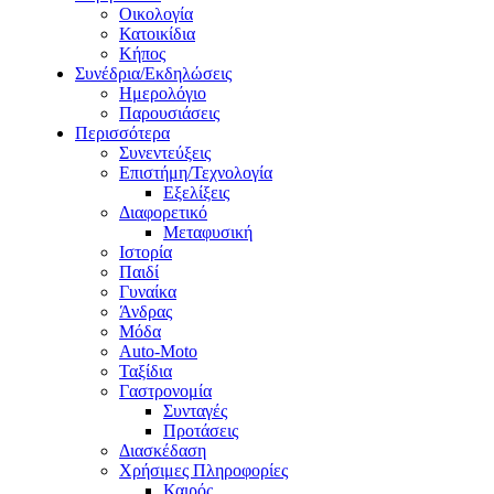
Οικολογία
Κατοικίδια
Κήπος
Συνέδρια/Εκδηλώσεις
Ημερολόγιο
Παρουσιάσεις
Περισσότερα
Συνεντεύξεις
Επιστήμη/Τεχνολογία
Εξελίξεις
Διαφορετικό
Μεταφυσική
Ιστορία
Παιδί
Γυναίκα
Άνδρας
Μόδα
Auto-Moto
Ταξίδια
Γαστρονομία
Συνταγές
Προτάσεις
Διασκέδαση
Χρήσιμες Πληροφορίες
Καιρός