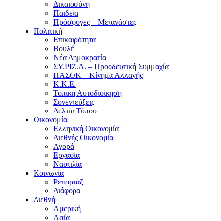
Δικαιοσύνη
Παιδεία
Πρόσφυγες – Μετανάστες
Πολιτική
Επικαιρότητα
Βουλή
Νέα Δημοκρατία
ΣΥ.ΡΙΖ.Α. – Προοδευτική Συμμαχία
ΠΑΣΟΚ – Κίνημα Αλλαγής
Κ.Κ.Ε.
Τοπική Αυτοδιοίκηση
Συνεντεύξεις
Δελτία Τύπου
Οικονομία
Ελληνική Οικονομία
Διεθνής Οικονομία
Αγορά
Εργασία
Ναυτιλία
Κοινωνία
Ρεπορτάζ
Διάφορα
Διεθνή
Αμερική
Ασία