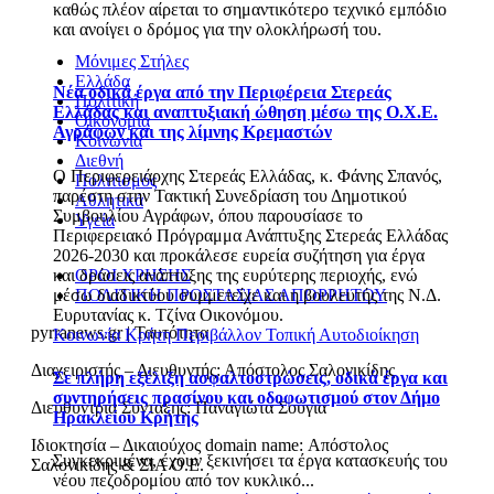
καθώς πλέον αίρεται το σημαντικότερο τεχνικό εμπόδιο
και ανοίγει ο δρόμος για την ολοκλήρωσή του.
Μόνιμες Στήλες
Ελλάδα
Νέα οδικά έργα από την Περιφέρεια Στερεάς
Πολιτική
Ελλάδας και αναπτυξιακή ώθηση μέσω της Ο.Χ.Ε.
Οικονομία
Αγράφων και της λίμνης Κρεμαστών
Κοινωνία
Διεθνή
Ο Περιφερειάρχης Στερεάς Ελλάδας, κ. Φάνης Σπανός,
Πολιτισμός
παρέστη στην Τακτική Συνεδρίαση του Δημοτικού
Αθλητικά
Συμβουλίου Αγράφων, όπου παρουσίασε το
Υγεία
Περιφερειακό Πρόγραμμα Ανάπτυξης Στερεάς Ελλάδας
2026-2030 και προκάλεσε ευρεία συζήτηση για έργα
και δράσεις ανάπτυξης της ευρύτερης περιοχής, ενώ
ΟΡΟΙ ΧΡΗΣΗΣ
μέσω διαδικτύου συμμετείχε και η βουλευτής της Ν.Δ.
ΠΟΛΙΤΙΚΗ ΠΡΟΣΤΑΣΙΑΣ ΑΠΟΡΡΗΤΟΥ
Ευρυτανίας κ. Τζίνα Οικονόμου.
pyrranews.gr | Ταυτότητα
Κοινωνία
Κρήτη
Περιβάλλον
Τοπική Αυτοδιοίκηση
Διαχειριστής – Διευθυντής: Απόστολος Σαλονικίδης
Σε πλήρη εξέλιξη ασφαλτοστρώσεις, οδικά έργα και
συντηρήσεις πρασίνου και οδοφωτισμού στον Δήμο
Διευθύντρια Σύνταξης: Παναγιώτα Σούγια
Ηρακλείου Κρήτης
Ιδιοκτησία – Δικαιούχος domain name: Απόστολος
Συγκεκριμένα, έχουν ξεκινήσει τα έργα κατασκευής του
Σαλονικίδης & ΣΙΑ Ο.Ε.
νέου πεζοδρομίου από τον κυκλικό...