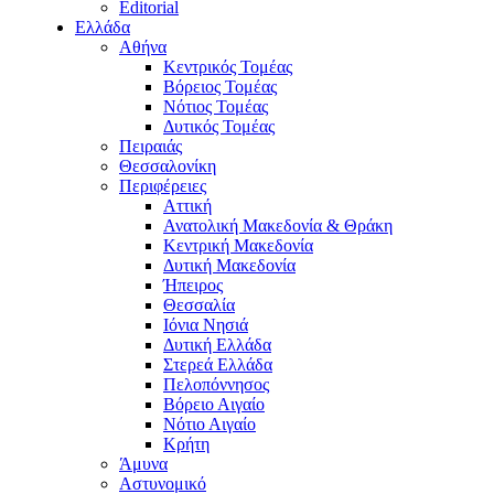
Editorial
Ελλάδα
Αθήνα
Κεντρικός Τομέας
Βόρειος Τομέας
Νότιος Τομέας
Δυτικός Τομέας
Πειραιάς
Θεσσαλονίκη
Περιφέρειες
Αττική
Ανατολική Μακεδονία & Θράκη
Κεντρική Μακεδονία
Δυτική Μακεδονία
Ήπειρος
Θεσσαλία
Ιόνια Νησιά
Δυτική Ελλάδα
Στερεά Ελλάδα
Πελοπόννησος
Βόρειο Αιγαίο
Νότιο Αιγαίο
Κρήτη
Άμυνα
Αστυνομικό