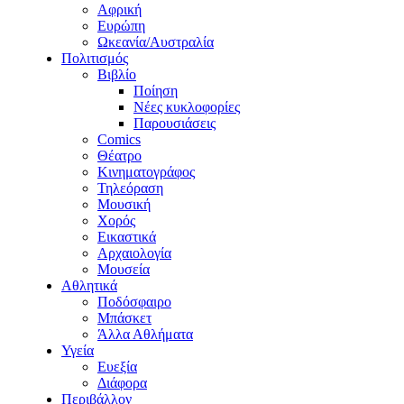
Αφρική
Ευρώπη
Ωκεανία/Αυστραλία
Πολιτισμός
Βιβλίο
Ποίηση
Νέες κυκλοφορίες
Παρουσιάσεις
Comics
Θέατρο
Κινηματογράφος
Τηλεόραση
Μουσική
Χορός
Εικαστικά
Αρχαιολογία
Μουσεία
Αθλητικά
Ποδόσφαιρο
Μπάσκετ
Άλλα Αθλήματα
Υγεία
Ευεξία
Διάφορα
Περιβάλλον