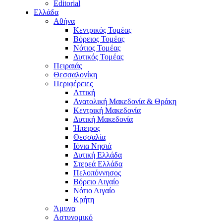
Editorial
Ελλάδα
Αθήνα
Κεντρικός Τομέας
Βόρειος Τομέας
Νότιος Τομέας
Δυτικός Τομέας
Πειραιάς
Θεσσαλονίκη
Περιφέρειες
Αττική
Ανατολική Μακεδονία & Θράκη
Κεντρική Μακεδονία
Δυτική Μακεδονία
Ήπειρος
Θεσσαλία
Ιόνια Νησιά
Δυτική Ελλάδα
Στερεά Ελλάδα
Πελοπόννησος
Βόρειο Αιγαίο
Νότιο Αιγαίο
Κρήτη
Άμυνα
Αστυνομικό