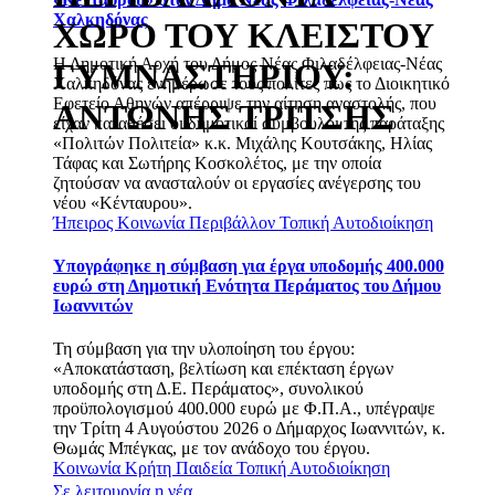
Χαλκηδόνας
ΧΩΡΟ ΤΟΥ ΚΛΕΙΣΤΟΥ
Η Δημοτική Αρχή του Δήμος Νέας Φιλαδέλφειας-Νέας
ΓΥΜΝΑΣΤΗΡΙΟΥ:
Χαλκηδόνας ενημέρωσε τους πολίτες πως το Διοικητικό
Εφετείο Αθηνών απέρριψε την αίτηση αναστολής, που
ΑΝΤΩΝΗΣ ΤΡΙΤΣΗΣ
είχαν καταθέσει οι δημοτικοί σύμβουλοι της παράταξης
«Πολιτών Πολιτεία» κ.κ. Μιχάλης Κουτσάκης, Ηλίας
Τάφας και Σωτήρης Κοσκολέτος, με την οποία
ζητούσαν να ανασταλούν οι εργασίες ανέγερσης του
νέου «Κένταυρου».
Ήπειρος
Κοινωνία
Περιβάλλον
Τοπική Αυτοδιοίκηση
Υπογράφηκε η σύμβαση για έργα υποδομής 400.000
ευρώ στη Δημοτική Ενότητα Περάματος του Δήμου
Ιωαννιτών
Τη σύμβαση για την υλοποίηση του έργου:
«Αποκατάσταση, βελτίωση και επέκταση έργων
υποδομής στη Δ.Ε. Περάματος», συνολικού
προϋπολογισμού 400.000 ευρώ με Φ.Π.Α., υπέγραψε
την Τρίτη 4 Αυγούστου 2026 ο Δήμαρχος Ιωαννιτών, κ.
Θωμάς Μπέγκας, με τον ανάδοχο του έργου.
Κοινωνία
Κρήτη
Παιδεία
Τοπική Αυτοδιοίκηση
Σε λειτουργία η νέα