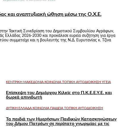
δας και αναπτυξιακή ώθηση μέσω της Ο.Χ.Ε.
 στην Τακτική Συνεδρίαση του Δημοτικού Συμβουλίου Αγράφων,
ς Ελλάδας 2026-2030 και προκάλεσε ευρεία συζήτηση για έργα
ύου συμμετείχε και η βουλευτής της Ν.Δ. Ευρυτανίας κ. Τζίνα
ΚΕΝΤΡΙΚΉ ΜΑΚΕΔΟΝΊΑ
ΚΟΙΝΩΝΊΑ
ΤΟΠΙΚΉ ΑΥΤΟΔΙΟΊΚΗΣΗ
ΥΓΕΊΑ
Επίσκεψη του Δημάρχου Κιλκίς στο Π.Κ.Ε.Ε.Υ.Ε. και
δωρεά απινιδωτή
ΔΥΤΙΚΉ ΕΛΛΆΔΑ
ΚΟΙΝΩΝΊΑ
ΠΑΙΔΕΊΑ
ΤΟΠΙΚΉ ΑΥΤΟΔΙΟΊΚΗΣΗ
Τα παιδιά των Ημερήσιων Παιδικών Κατασκηνώσεων
του Δήμου Πατρέων σε περίπατο γνωριμίας με τις