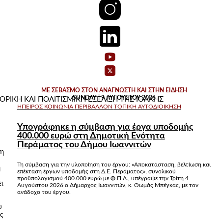
ΜΕ ΣΕΒΑΣΜΟ ΣΤΟΝ ΑΝΑΓΝΩΣΤΗ ΚΑΙ ΣΤΗΝ ΕΙΔΗΣΗ
SUNDAY | 9 ΑΥΓΟΎΣΤΟΥ 2026
ΤΟΡΙΚΗ ΚΑΙ ΠΟΛΙΤΙΣΜΙΚΗ ΕΞΕΛΙΞΗ ΤΗΣ ΙΘΑΚΗΣ
ΉΠΕΙΡΟΣ
ΚΟΙΝΩΝΊΑ
ΠΕΡΙΒΆΛΛΟΝ
ΤΟΠΙΚΉ ΑΥΤΟΔΙΟΊΚΗΣΗ
Υπογράφηκε η σύμβαση για έργα υποδομής
400.000 ευρώ στη Δημοτική Ενότητα
Περάματος του Δήμου Ιωαννιτών
ξη
Τη σύμβαση για την υλοποίηση του έργου: «Αποκατάσταση, βελτίωση και
η
επέκταση έργων υποδομής στη Δ.Ε. Περάματος», συνολικού
προϋπολογισμού 400.000 ευρώ με Φ.Π.Α., υπέγραψε την Τρίτη 4
ει
Αυγούστου 2026 ο Δήμαρχος Ιωαννιτών, κ. Θωμάς Μπέγκας, με τον
ανάδοχο του έργου.
υ
ς