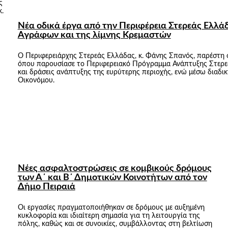
ς
κ.
Νέα οδικά έργα από την Περιφέρεια Στερεάς Ελλά
Αγράφων και της λίμνης Κρεμαστών
Ο Περιφερειάρχης Στερεάς Ελλάδας, κ. Φάνης Σπανός, παρέστη
όπου παρουσίασε το Περιφερειακό Πρόγραμμα Ανάπτυξης Στερεά
και δράσεις ανάπτυξης της ευρύτερης περιοχής, ενώ μέσω διαδικτ
Οικονόμου.
Νέες ασφαλτοστρώσεις σε κομβικούς δρόμους
των Α΄ και Β΄ Δημοτικών Κοινοτήτων από τον
Δήμο Πειραιά
Οι εργασίες πραγματοποιήθηκαν σε δρόμους με αυξημένη
κυκλοφορία και ιδιαίτερη σημασία για τη λειτουργία της
πόλης, καθώς και σε συνοικίες, συμβάλλοντας στη βελτίωση