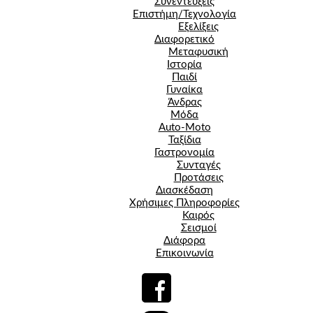
Συνεντεύξεις
Επιστήμη/Τεχνολογία
Εξελίξεις
Διαφορετικό
Μεταφυσική
Ιστορία
Παιδί
Γυναίκα
Άνδρας
Μόδα
Auto-Moto
Ταξίδια
Γαστρονομία
Συνταγές
Προτάσεις
Διασκέδαση
Χρήσιμες Πληροφορίες
Καιρός
Σεισμοί
Διάφορα
Επικοινωνία