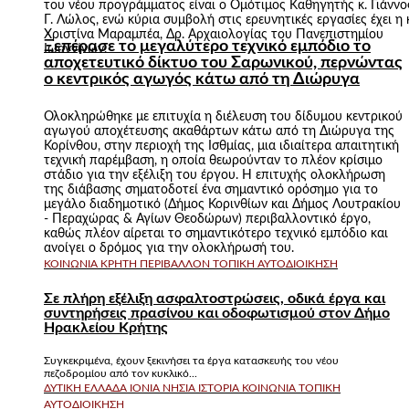
του νέου προγράμματος είναι ο Ομότιμος Καθηγητής κ. Γιάννο
Γ. Λώλος, ενώ κύρια συμβολή στις ερευνητικές εργασίες έχει η 
Χριστίνα Μαραμπέα, Δρ. Αρχαιολογίας του Πανεπιστημίου
Ξεπέρασε το μεγαλύτερο τεχνικό εμπόδιο το
Ιωαννίνων.
αποχετευτικό δίκτυο του Σαρωνικού, περνώντας
ο κεντρικός αγωγός κάτω από τη Διώρυγα
Ολοκληρώθηκε με επιτυχία η διέλευση του δίδυμου κεντρικού
αγωγού αποχέτευσης ακαθάρτων κάτω από τη Διώρυγα της
Κορίνθου, στην περιοχή της Ισθμίας, μια ιδιαίτερα απαιτητική
τεχνική παρέμβαση, η οποία θεωρούνταν το πλέον κρίσιμο
στάδιο για την εξέλιξη του έργου. Η επιτυχής ολοκλήρωση
της διάβασης σηματοδοτεί ένα σημαντικό ορόσημο για το
μεγάλο διαδημοτικό (Δήμος Κορινθίων και Δήμος Λουτρακίου
- Περαχώρας & Αγίων Θεοδώρων) περιβαλλοντικό έργο,
καθώς πλέον αίρεται το σημαντικότερο τεχνικό εμπόδιο και
ανοίγει ο δρόμος για την ολοκλήρωσή του.
ΚΟΙΝΩΝΊΑ
ΚΡΉΤΗ
ΠΕΡΙΒΆΛΛΟΝ
ΤΟΠΙΚΉ ΑΥΤΟΔΙΟΊΚΗΣΗ
Σε πλήρη εξέλιξη ασφαλτοστρώσεις, οδικά έργα και
συντηρήσεις πρασίνου και οδοφωτισμού στον Δήμο
Ηρακλείου Κρήτης
Συγκεκριμένα, έχουν ξεκινήσει τα έργα κατασκευής του νέου
πεζοδρομίου από τον κυκλικό...
ΔΥΤΙΚΉ ΕΛΛΆΔΑ
ΙΌΝΙΑ ΝΗΣΙΆ
ΙΣΤΟΡΊΑ
ΚΟΙΝΩΝΊΑ
ΤΟΠΙΚΉ
ΑΥΤΟΔΙΟΊΚΗΣΗ