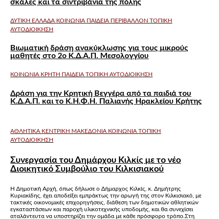
σκάλες και τα σιντριβάνια της πόλης
ΔΥΤΙΚΉ ΕΛΛΆΔΑ
ΚΟΙΝΩΝΊΑ
ΠΑΙΔΕΊΑ
ΠΕΡΙΒΆΛΛΟΝ
ΤΟΠΙΚΉ
ΑΥΤΟΔΙΟΊΚΗΣΗ
Βιωματική δράση ανακύκλωσης για τους μικρούς
μαθητές στο 2ο Κ.Δ.Α.Π. Μεσολογγίου
ΚΟΙΝΩΝΊΑ
ΚΡΉΤΗ
ΠΑΙΔΕΊΑ
ΤΟΠΙΚΉ ΑΥΤΟΔΙΟΊΚΗΣΗ
Δράση για την Κρητική Βεγγέρα από τα παιδιά του
Κ.Δ.Α.Π. και το Κ.Η.Φ.Η. Παλιανής Ηρακλείου Κρήτης
ΑΘΛΗΤΙΚΆ
ΚΕΝΤΡΙΚΉ ΜΑΚΕΔΟΝΊΑ
ΚΟΙΝΩΝΊΑ
ΤΟΠΙΚΉ
ΑΥΤΟΔΙΟΊΚΗΣΗ
Συνεργασία του Δημάρχου Κιλκίς με το νέο
Διοικητικό Συμβούλιο του Κιλκισιακού
Η Δημοτική Αρχή, όπως δήλωσε ο Δήμαρχος Κιλκίς, κ. Δημήτρης
Κυριακίδης, έχει αποδείξει εμπράκτως την αρωγή της στον Κιλκισιακό, με
τακτικές οικονομικές επιχορηγήσεις, διάθεση των δημοτικών αθλητικών
εγκαταστάσεων και παροχή υλικοτεχνικής υποδομής, και θα συνεχίσει
αταλάντευτα να υποστηρίζει την ομάδα με κάθε πρόσφορο τρόπο.Στη