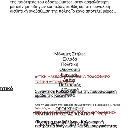
της ποιότητας του οδοστρώματος, στην ασφαλέστερη
μετακίνηση οδηγών και πεζών, καθώς και στη συνολική
αισθητική αναβάθμιση της πόλης.Το έργο αποτελεί μέρος...
Μόνιμες Στήλες
Ελλάδα
Πολιτική
Οικονομία
Κοινωνία
ΔΥΤΙΚΉ ΜΑΚΕΔΟΝΊΑ
ΚΟΙΝΩΝΊΑ
ΠΟΔΌΣΦΑΙΡΟ
Διεθνή
ΤΟΠΙΚΉ ΑΥΤΟΔΙΟΊΚΗΣΗ
Πολιτισμός
ητικό
Αθλητικά
Συνάντηση Κοκκαλιάρη με την ποδοσφαιρική
Υγεία
ομάδα της Κοζάνης
Από τη Διοίκηση της ομάδας συμμετείχαν: o Πρόεδρος κ. Νίκος
Δελιαλής, ο...
ΟΡΟΙ ΧΡΗΣΗΣ
ΒΙΒΛΊΟ
ΚΟΙΝΩΝΊΑ
ΚΡΉΤΗ
ΤΟΠΙΚΉ ΑΥΤΟΔΙΟΊΚΗΣΗ
ΠΟΛΙΤΙΚΗ ΠΡΟΣΤΑΣΙΑΣ ΑΠΟΡΡΗΤΟΥ
«Τα σπίτια των βιβλίων» - Καλοκαιρινή
pyrranews.gr | Ταυτότητα
εκστρατεία ανάγνωσης και δημιουργικότητας