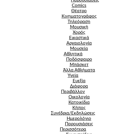
Παρουσιάσεις
Comics
Θέατρο
Κινηματογράφος
Τηλεόραση
Μουσική
Χορός
Εικαστικά
Αρχαιολογία
Μουσεία
Αθλητικά
Ποδόσφαιρο
Μπάσκετ
Άλλα Αθλήματα
Υγεία
Ευεξία
Διάφορα
Περιβάλλον
Οικολογία
Κατοικίδια
Κήπος
Συνέδρια/Εκδηλώσεις
Ημερολόγιο
Παρουσιάσεις
Περισσότερα