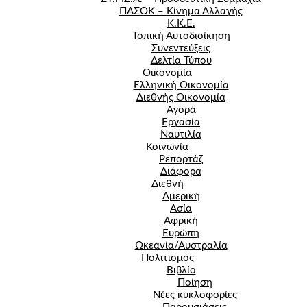
ΠΑΣΟΚ – Κίνημα Αλλαγής
Κ.Κ.Ε.
Τοπική Αυτοδιοίκηση
Συνεντεύξεις
Δελτία Τύπου
Οικονομία
Ελληνική Οικονομία
Διεθνής Οικονομία
Αγορά
Εργασία
Ναυτιλία
Κοινωνία
Ρεπορτάζ
Διάφορα
Διεθνή
Αμερική
Ασία
Αφρική
Ευρώπη
Ωκεανία/Αυστραλία
Πολιτισμός
Βιβλίο
Ποίηση
Νέες κυκλοφορίες