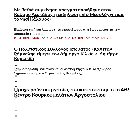
Με βαθιά συγκίνηση πραγματοποιήθηκε στον
Κάλαμο Λευκάδας η εκδήλωση: «Το Μεσολόγγι τιμά
το νησί Κάλαμος»
Ιδιαίτερη τιμή και λαμπρότητα προσέδωσαν στη διοργάνωση με την
παρουσία τους ο...
ΚΕΝΤΡΙΚΉ ΜΑΚΕΔΟΝΊΑ
ΚΟΙΝΩΝΊΑ
ΤΟΠΙΚΉ ΑΥΤΟΔΙΟΊΚΗΣΗ
Ο Πολιτιστικός Σύλλογος Ισώματος «Καπετάν
Ράμναλης τίμησε τον Δήμαρχο Κιλκίς κ. Δημήτρη
Κυριακίδη
Στην εκδήλωση βρέθηκαν και οι Αντιδήμαρχοι κ.κ. Αλέξανδρος
Σημαιοφορίδης και Θεμιστοκλής Κοσμίδης,...
Προχωρούν οι εργασίες αποκατάστασης στο Αθλ
Κέντρο Κουρκουμελάτων Αργοστολίου