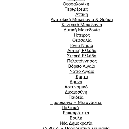
Θεσσαλονίκη
Περιφέρειες
Αττική
Ανατολική Μακεδονία & Θράκη
Κεντρική Μακεδονία
Δυτική Μακεδονία
Ήπειρος
Θεσσαλία
Ιόνια Νησιά
Δυτική Ελλάδα
Στερεά Ελλάδα
Πελοπόννησος
Βόρειο Αιγαίο
Νότιο Αιγαίο
Κρήτη
Άμυνα
Αστυνομικό
Δικαιοσύνη
Παιδεία
Πρόσφυγες – Μετανάστες
Πολιτική
Επικαιρότητα
Βουλή
Νέα Δημοκρατία
ΣΥ.ΡΙΖ.Α. – Προοδευτική Συμμαχία