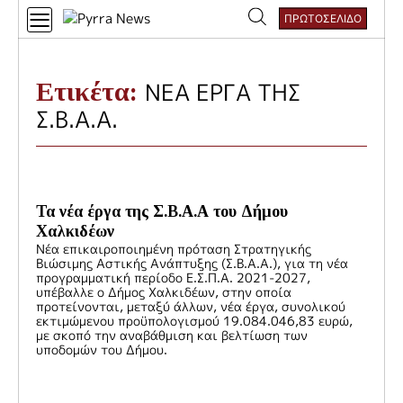
Skip
ΠΡΩΤΟΣΕΛΙΔΟ
to
Αναζήτηση
content
για:
Ετικέτα:
ΝΕΑ ΕΡΓΑ ΤΗΣ
Σ.Β.Α.Α.
Τα νέα έργα της Σ.Β.Α.Α του Δήμου
Χαλκιδέων
Νέα επικαιροποιημένη πρόταση Στρατηγικής
Βιώσιμης Αστικής Ανάπτυξης (Σ.Β.Α.Α.), για τη νέα
προγραμματική περίοδο Ε.Σ.Π.Α. 2021-2027,
υπέβαλλε ο Δήμος Χαλκιδέων, στην οποία
προτείνονται, μεταξύ άλλων, νέα έργα, συνολικού
εκτιμώμενου προϋπολογισμού 19.084.046,83 ευρώ,
με σκοπό την αναβάθμιση και βελτίωση των
υποδομών του Δήμου.