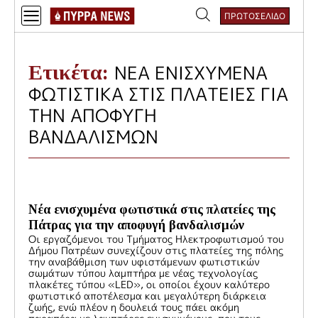
Skip
ΠΡΩΤΟΣΕΛΙΔΟ
to
Αναζήτηση
content
για:
Ετικέτα:
ΝΕΑ ΕΝΙΣΧΥΜΕΝΑ
ΦΩΤΙΣΤΙΚΑ ΣΤΙΣ ΠΛΑΤΕΙΕΣ ΓΙΑ
ΤΗΝ ΑΠΟΦΥΓΗ
ΒΑΝΔΑΛΙΣΜΩΝ
Νέα ενισχυμένα φωτιστικά στις πλατείες της
Πάτρας για την αποφυγή βανδαλισμών
Οι εργαζόμενοι του Τμήματος Ηλεκτροφωτισμού του
Δήμου Πατρέων συνεχίζουν στις πλατείες της πόλης
την αναβάθμιση των υφιστάμενων φωτιστικών
σωμάτων τύπου λαμπτήρα με νέας τεχνολογίας
πλακέτες τύπου «LED», οι οποίοι έχουν καλύτερο
φωτιστικό αποτέλεσμα και μεγαλύτερη διάρκεια
ζωής, ενώ πλέον η δουλειά τους πάει ακόμη