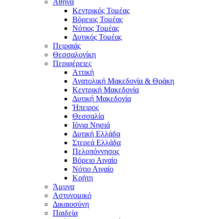
Αθήνα
Κεντρικός Τομέας
Βόρειος Τομέας
Νότιος Τομέας
Δυτικός Τομέας
Πειραιάς
Θεσσαλονίκη
Περιφέρειες
Αττική
Ανατολική Μακεδονία & Θράκη
Κεντρική Μακεδονία
Δυτική Μακεδονία
Ήπειρος
Θεσσαλία
Ιόνια Νησιά
Δυτική Ελλάδα
Στερεά Ελλάδα
Πελοπόννησος
Βόρειο Αιγαίο
Νότιο Αιγαίο
Κρήτη
Άμυνα
Αστυνομικό
Δικαιοσύνη
Παιδεία