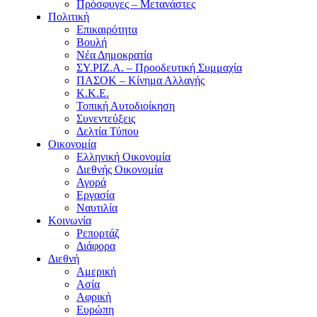
Πρόσφυγες – Μετανάστες
Πολιτική
Επικαιρότητα
Βουλή
Νέα Δημοκρατία
ΣΥ.ΡΙΖ.Α. – Προοδευτική Συμμαχία
ΠΑΣΟΚ – Κίνημα Αλλαγής
Κ.Κ.Ε.
Τοπική Αυτοδιοίκηση
Συνεντεύξεις
Δελτία Τύπου
Οικονομία
Ελληνική Οικονομία
Διεθνής Οικονομία
Αγορά
Εργασία
Ναυτιλία
Κοινωνία
Ρεπορτάζ
Διάφορα
Διεθνή
Αμερική
Ασία
Αφρική
Ευρώπη