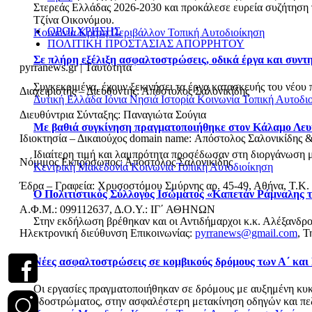
Στερεάς Ελλάδας 2026-2030 και προκάλεσε ευρεία συζήτηση γι
Τζίνα Οικονόμου.
ΟΡΟΙ ΧΡΗΣΗΣ
Κοινωνία
Κρήτη
Περιβάλλον
Τοπική Αυτοδιοίκηση
ΠΟΛΙΤΙΚΗ ΠΡΟΣΤΑΣΙΑΣ ΑΠΟΡΡΗΤΟΥ
Σε πλήρη εξέλιξη ασφαλτοστρώσεις, οδικά έργα και συν
pyrranews.gr | Ταυτότητα
Συγκεκριμένα, έχουν ξεκινήσει τα έργα κατασκευής του νέου 
Διαχειριστής – Διευθυντής: Απόστολος Σαλονικίδης
Δυτική Ελλάδα
Ιόνια Νησιά
Ιστορία
Κοινωνία
Τοπική Αυτοδι
Διευθύντρια Σύνταξης: Παναγιώτα Σούγια
Με βαθιά συγκίνηση πραγματοποιήθηκε στον Κάλαμο Λευ
Ιδιοκτησία – Δικαιούχος domain name: Απόστολος Σαλονικίδης 
Ιδιαίτερη τιμή και λαμπρότητα προσέδωσαν στη διοργάνωση με
Νόμιμος Εκπρόσωπος: Απόστολος Σαλονικίδης
Κεντρική Μακεδονία
Κοινωνία
Τοπική Αυτοδιοίκηση
Έδρα – Γραφεία: Χρυσοστόμου Σμύρνης αρ. 45-49, Αθήνα, Τ.Κ.
Ο Πολιτιστικός Σύλλογος Ισώματος «Καπετάν Ράμναλης τ
Α.Φ.Μ.: 099112637, Δ.Ο.Υ.: ΙΓ΄ ΑΘΗΝΩΝ
Στην εκδήλωση βρέθηκαν και οι Αντιδήμαρχοι κ.κ. Αλέξανδρο
Ηλεκτρονική διεύθυνση Επικοινωνίας:
pyrranews@gmail.com
, Τ
Νέες ασφαλτοστρώσεις σε κομβικούς δρόμους των Α΄ και
Οι εργασίες πραγματοποιήθηκαν σε δρόμους με αυξημένη κυκλο
οδοστρώματος, στην ασφαλέστερη μετακίνηση οδηγών και πεζώ