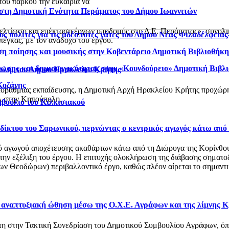
του πάρκου την ευκαιρία να
 στη Δημοτική Ενότητα Περάματος του Δήμου Ιωαννιτών
βελτίωση και επέκταση έργων υποδομής στη Δ.Ε. Περάματος», συνολ
ς πολίτες για τις αδέσποτες γάτες του Δήμου Νέας Φιλαδέλφεια
έγκας, με τον ανάδοχο του έργου.
η ποίησης και μουσικής στην Κοβεντάρειο Δημοτική Βιβλιοθήκ
νωσης και δημιουργικότητας στην «Κουνδούρειο» Δημοτική Βιβλ
ολη, του Δήμου Ηρακλείου Κρήτης
Κοζάνης
οβάθμιας εκπαίδευσης, η Δημοτική Αρχή Ηρακλείου Κρήτης προχώρησ
 στην Κηπούπολη.
μβούλιο του Κιλκισιακού
ό δίκτυο του Σαρωνικού, περνώντας ο κεντρικός αγωγός κάτω από
αγωγού αποχέτευσης ακαθάρτων κάτω από τη Διώρυγα της Κορίνθου, στ
 την εξέλιξη του έργου. Η επιτυχής ολοκλήρωση της διάβασης σηματο
 Θεοδώρων) περιβαλλοντικό έργο, καθώς πλέον αίρεται το σημαντικό
ι αναπτυξιακή ώθηση μέσω της Ο.Χ.Ε. Αγράφων και της λίμνης 
στη στην Τακτική Συνεδρίαση του Δημοτικού Συμβουλίου Αγράφων, 