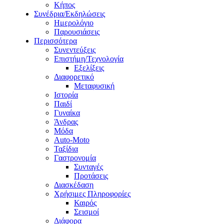
Κήπος
Συνέδρια/Εκδηλώσεις
Ημερολόγιο
Παρουσιάσεις
Περισσότερα
Συνεντεύξεις
Επιστήμη/Τεχνολογία
Εξελίξεις
Διαφορετικό
Μεταφυσική
Ιστορία
Παιδί
Γυναίκα
Άνδρας
Μόδα
Auto-Moto
Ταξίδια
Γαστρονομία
Συνταγές
Προτάσεις
Διασκέδαση
Χρήσιμες Πληροφορίες
Καιρός
Σεισμοί
Διάφορα