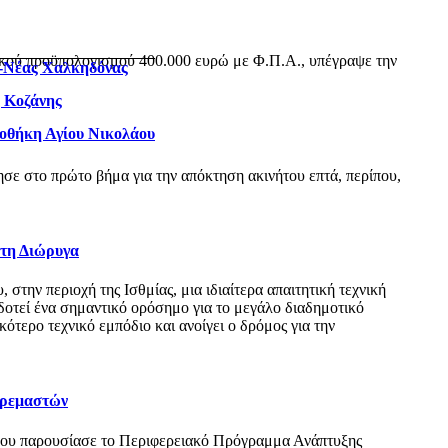
ικού προϋπολογισμού 400.000 ευρώ με Φ.Π.Α., υπέγραψε την
ς-Νέας Χαλκηδόνας
η Κοζάνης
ιοθήκη Αγίου Νικολάου
ε στο πρώτο βήμα για την απόκτηση ακινήτου επτά, περίπου,
 τη Διώρυγα
ην περιοχή της Ισθμίας, μια ιδιαίτερα απαιτητική τεχνική
δοτεί ένα σημαντικό ορόσημο για το μεγάλο διαδημοτικό
τερο τεχνικό εμπόδιο και ανοίγει ο δρόμος για την
Κρεμαστών
όπου παρουσίασε το Περιφερειακό Πρόγραμμα Ανάπτυξης