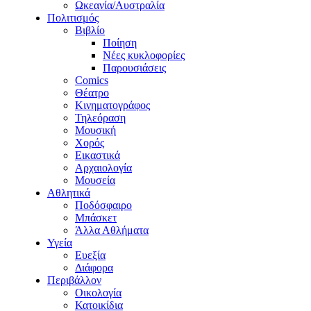
Ωκεανία/Αυστραλία
Πολιτισμός
Βιβλίο
Ποίηση
Νέες κυκλοφορίες
Παρουσιάσεις
Comics
Θέατρο
Κινηματογράφος
Τηλεόραση
Μουσική
Χορός
Εικαστικά
Αρχαιολογία
Μουσεία
Αθλητικά
Ποδόσφαιρο
Μπάσκετ
Άλλα Αθλήματα
Υγεία
Ευεξία
Διάφορα
Περιβάλλον
Οικολογία
Κατοικίδια