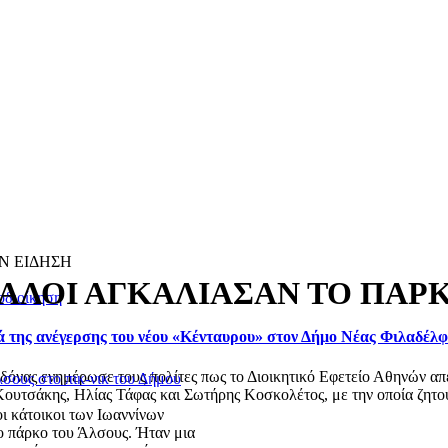
Ν ΕΙΔΗΣΗ
ΑΛΟΙ ΑΓΚΑΛΙΑΣΑΝ ΤΟ ΠΑΡΚ
οδιοίκηση
ά της ανέγερσης του νέου «Κένταυρου» στον Δήμο Νέας Φιλαδέλ
ας ενημέρωσε τους πολίτες πως το Διοικητικό Εφετείο Αθηνών απέρ
λσους στο πικ-νικ του Δήμου
ουτσάκης, Ηλίας Τάφας και Σωτήρης Κοσκολέτος, με την οποία ζητού
οι κάτοικοι των Ιωαννίνων
ο πάρκο του Άλσους. Ήταν μια