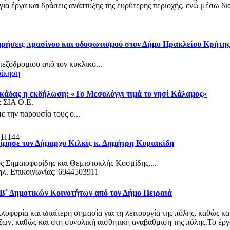
α έργα και δράσεις ανάπτυξης της ευρύτερης περιοχής, ενώ μέσω δια
τηρήσεις πρασίνου και οδοφωτισμού στον Δήμο Ηρακλείου Κρήτη
πεζοδρομίου από τον κυκλικό...
οίκηση
κάδας η εκδήλωση: «Το Μεσολόγγι τιμά το νησί Κάλαμος»
& ΣΙΑ Ο.Ε.
 την παρουσία τους ο...
 11144
ίμησε τον Δήμαρχο Κιλκίς κ. Δημήτρη Κυριακίδη
ς Σημαιοφορίδης και Θεμιστοκλής Κοσμίδης,...
ηλ. Επικοινωνίας: 6944503911
 Β΄ Δημοτικών Κοινοτήτων από τον Δήμο Πειραιά
φορία και ιδιαίτερη σημασία για τη λειτουργία της πόλης, καθώς κα
ν, καθώς και στη συνολική αισθητική αναβάθμιση της πόλης.Το έργο