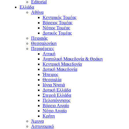
Editorial
Ελλάδα
Αθήνα
Κεντρικός Τομέας
Βόρειος Τομέας
Νότιος Τομέας
Δυτικός Τομέας
Πειραιάς
Θεσσαλονίκη
Περιφέρειες
Αττική
Ανατολική Μακεδονία & Θράκη
Κεντρική Μακεδονία
Δυτική Μακεδονία
Ήπειρος
Θεσσαλία
Ιόνια Νησιά
Δυτική Ελλάδα
Στερεά Ελλάδα
Πελοπόννησος
Βόρειο Αιγαίο
Νότιο Αιγαίο
Κρήτη
Άμυνα
Αστυνομικό