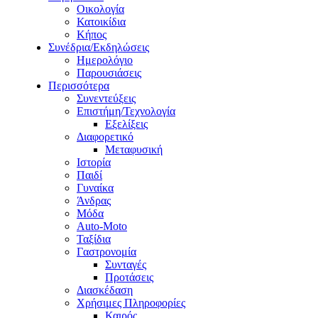
Οικολογία
Κατοικίδια
Κήπος
Συνέδρια/Εκδηλώσεις
Ημερολόγιο
Παρουσιάσεις
Περισσότερα
Συνεντεύξεις
Επιστήμη/Τεχνολογία
Εξελίξεις
Διαφορετικό
Μεταφυσική
Ιστορία
Παιδί
Γυναίκα
Άνδρας
Μόδα
Auto-Moto
Ταξίδια
Γαστρονομία
Συνταγές
Προτάσεις
Διασκέδαση
Χρήσιμες Πληροφορίες
Καιρός