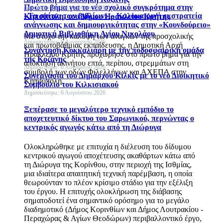
Πρώτο βήμα για το νέο σχολικό συγκρότημα στην
Δημοσιεύτηκε: 6 Αυγούστου 2026
«Τα σπίτια των βιβλίων» – Καλοκαιρινή εκστρατεία
Κηπούπολη, του Δήμου Ηρακλείου Κρήτης
ανάγνωσης και δημιουργικότητας στην «Κουνδούρειο»
Δημοτική Βιβλιοθήκη Αγίου Νικολάου
Με στόχο την κάλυψη των αναγκών της προσχολικής
Δημοσιεύτηκε: 6 Αυγούστου 2026
και πρωτοβάθμιας εκπαίδευσης, η Δημοτική Αρχή
Συνάντηση Κοκκαλιάρη με την ποδοσφαιρική ομάδα
Ηρακλείου Κρήτης προχώρησε στο πρώτο βήμα για την
της Κοζάνης
απόκτηση ακινήτου επτά, περίπου, στρεμμάτων στη
Δημοσιεύτηκε: 6 Αυγούστου 2026
συμβολή των οδών Φιλελλήνων και ΑΧΕΠΑ στην
Συνεργασία του Δημάρχου Κιλκίς με το νέο Διοικητικό
Κηπούπολη.
Συμβούλιο του Κιλκισιακού
Δημοσιεύτηκε: 6 Αυγούστου 2026
Ξεπέρασε το μεγαλύτερο τεχνικό εμπόδιο το
αποχετευτικό δίκτυο του Σαρωνικού, περνώντας ο
κεντρικός αγωγός κάτω από τη Διώρυγα
Ολοκληρώθηκε με επιτυχία η διέλευση του δίδυμου
κεντρικού αγωγού αποχέτευσης ακαθάρτων κάτω από
τη Διώρυγα της Κορίνθου, στην περιοχή της Ισθμίας,
μια ιδιαίτερα απαιτητική τεχνική παρέμβαση, η οποία
θεωρούνταν το πλέον κρίσιμο στάδιο για την εξέλιξη
του έργου. Η επιτυχής ολοκλήρωση της διάβασης
σηματοδοτεί ένα σημαντικό ορόσημο για το μεγάλο
διαδημοτικό (Δήμος Κορινθίων και Δήμος Λουτρακίου -
Περαχώρας & Αγίων Θεοδώρων) περιβαλλοντικό έργο,