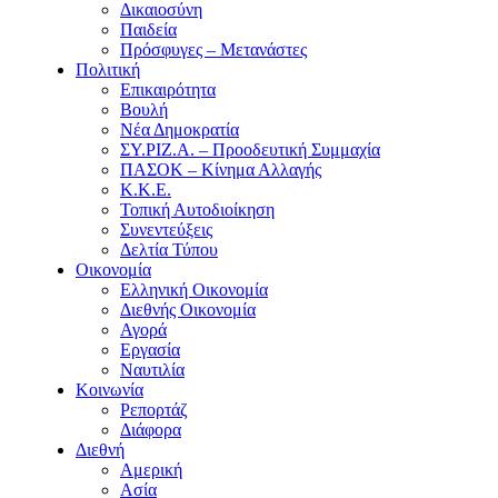
Δικαιοσύνη
Παιδεία
Πρόσφυγες – Μετανάστες
Πολιτική
Επικαιρότητα
Βουλή
Νέα Δημοκρατία
ΣΥ.ΡΙΖ.Α. – Προοδευτική Συμμαχία
ΠΑΣΟΚ – Κίνημα Αλλαγής
Κ.Κ.Ε.
Τοπική Αυτοδιοίκηση
Συνεντεύξεις
Δελτία Τύπου
Οικονομία
Ελληνική Οικονομία
Διεθνής Οικονομία
Αγορά
Εργασία
Ναυτιλία
Κοινωνία
Ρεπορτάζ
Διάφορα
Διεθνή
Αμερική
Ασία