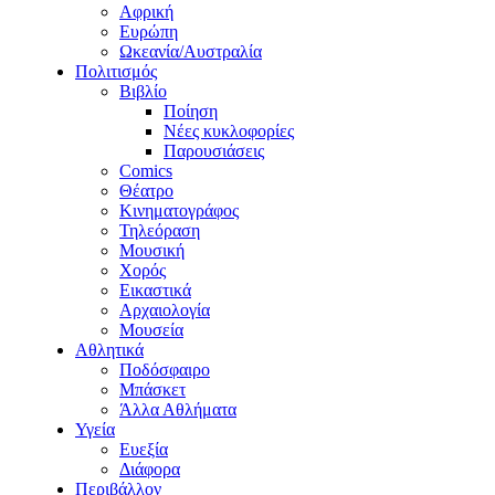
Αφρική
Ευρώπη
Ωκεανία/Αυστραλία
Πολιτισμός
Βιβλίο
Ποίηση
Νέες κυκλοφορίες
Παρουσιάσεις
Comics
Θέατρο
Κινηματογράφος
Τηλεόραση
Μουσική
Χορός
Εικαστικά
Αρχαιολογία
Μουσεία
Αθλητικά
Ποδόσφαιρο
Μπάσκετ
Άλλα Αθλήματα
Υγεία
Ευεξία
Διάφορα
Περιβάλλον