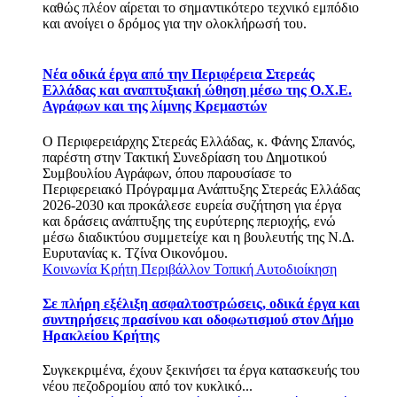
καθώς πλέον αίρεται το σημαντικότερο τεχνικό εμπόδιο
και ανοίγει ο δρόμος για την ολοκλήρωσή του.
Νέα οδικά έργα από την Περιφέρεια Στερεάς
Ελλάδας και αναπτυξιακή ώθηση μέσω της Ο.Χ.Ε.
Αγράφων και της λίμνης Κρεμαστών
Ο Περιφερειάρχης Στερεάς Ελλάδας, κ. Φάνης Σπανός,
παρέστη στην Τακτική Συνεδρίαση του Δημοτικού
Συμβουλίου Αγράφων, όπου παρουσίασε το
Περιφερειακό Πρόγραμμα Ανάπτυξης Στερεάς Ελλάδας
2026-2030 και προκάλεσε ευρεία συζήτηση για έργα
και δράσεις ανάπτυξης της ευρύτερης περιοχής, ενώ
μέσω διαδικτύου συμμετείχε και η βουλευτής της Ν.Δ.
Ευρυτανίας κ. Τζίνα Οικονόμου.
Κοινωνία
Κρήτη
Περιβάλλον
Τοπική Αυτοδιοίκηση
Σε πλήρη εξέλιξη ασφαλτοστρώσεις, οδικά έργα και
συντηρήσεις πρασίνου και οδοφωτισμού στον Δήμο
Ηρακλείου Κρήτης
Συγκεκριμένα, έχουν ξεκινήσει τα έργα κατασκευής του
νέου πεζοδρομίου από τον κυκλικό...