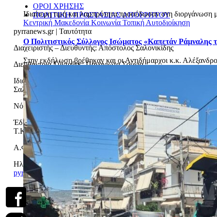
ΟΡΟΙ ΧΡΗΣΗΣ
Ιδιαίτερη τιμή και λαμπρότητα προσέδωσαν στη διοργάνωση με
ΠΟΛΙΤΙΚΗ ΠΡΟΣΤΑΣΙΑΣ ΑΠΟΡΡΗΤΟΥ
Κεντρική Μακεδονία
Κοινωνία
Τοπική Αυτοδιοίκηση
pyrranews.gr | Ταυτότητα
Ο Πολιτιστικός Σύλλογος Ισώματος «Καπετάν Ράμναλης τ
Διαχειριστής – Διευθυντής: Απόστολος Σαλονικίδης
Στην εκδήλωση βρέθηκαν και οι Αντιδήμαρχοι κ.κ. Αλέξανδρο
Διευθύντρια Σύνταξης: Παναγιώτα Σούγια
Ιδιοκτησία – Δικαιούχος domain name: Απόστολος
Σαλονικίδης & ΣΙΑ Ο.Ε.
Νόμιμος Εκπρόσωπος: Απόστολος Σαλονικίδης
Έδρα – Γραφεία: Χρυσοστόμου Σμύρνης αρ. 45-49, Αθήνα,
Τ.Κ. 11144
Α.Φ.Μ.: 099112637, Δ.Ο.Υ.: ΙΓ΄ ΑΘΗΝΩΝ
Ηλεκτρονική διεύθυνση Επικοινωνίας:
pyrranews@gmail.com
, Τηλ. Επικοινωνίας: 6944503911