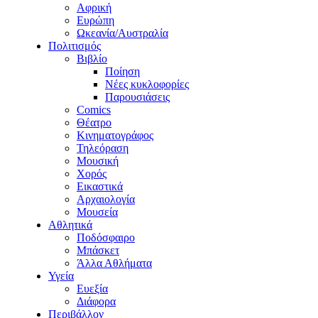
Αφρική
Ευρώπη
Ωκεανία/Αυστραλία
Πολιτισμός
Βιβλίο
Ποίηση
Νέες κυκλοφορίες
Παρουσιάσεις
Comics
Θέατρο
Κινηματογράφος
Τηλεόραση
Μουσική
Χορός
Εικαστικά
Αρχαιολογία
Μουσεία
Αθλητικά
Ποδόσφαιρο
Μπάσκετ
Άλλα Αθλήματα
Υγεία
Ευεξία
Διάφορα
Περιβάλλον