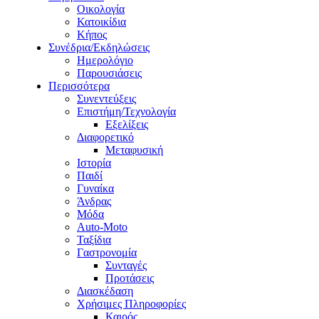
Οικολογία
Κατοικίδια
Κήπος
Συνέδρια/Εκδηλώσεις
Ημερολόγιο
Παρουσιάσεις
Περισσότερα
Συνεντεύξεις
Επιστήμη/Τεχνολογία
Εξελίξεις
Διαφορετικό
Μεταφυσική
Ιστορία
Παιδί
Γυναίκα
Άνδρας
Μόδα
Auto-Moto
Ταξίδια
Γαστρονομία
Συνταγές
Προτάσεις
Διασκέδαση
Χρήσιμες Πληροφορίες
Καιρός