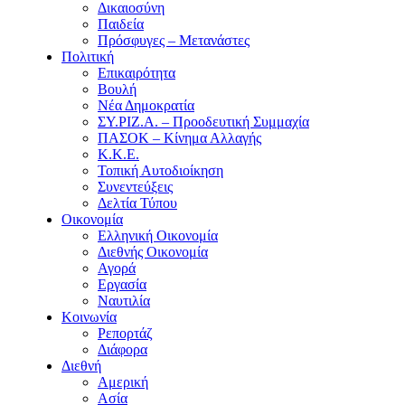
Δικαιοσύνη
Παιδεία
Πρόσφυγες – Μετανάστες
Πολιτική
Επικαιρότητα
Βουλή
Νέα Δημοκρατία
ΣΥ.ΡΙΖ.Α. – Προοδευτική Συμμαχία
ΠΑΣΟΚ – Κίνημα Αλλαγής
Κ.Κ.Ε.
Τοπική Αυτοδιοίκηση
Συνεντεύξεις
Δελτία Τύπου
Οικονομία
Ελληνική Οικονομία
Διεθνής Οικονομία
Αγορά
Εργασία
Ναυτιλία
Κοινωνία
Ρεπορτάζ
Διάφορα
Διεθνή
Αμερική
Ασία