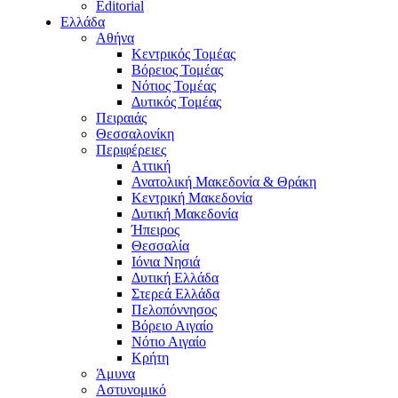
Editorial
Ελλάδα
Αθήνα
Κεντρικός Τομέας
Βόρειος Τομέας
Νότιος Τομέας
Δυτικός Τομέας
Πειραιάς
Θεσσαλονίκη
Περιφέρειες
Αττική
Ανατολική Μακεδονία & Θράκη
Κεντρική Μακεδονία
Δυτική Μακεδονία
Ήπειρος
Θεσσαλία
Ιόνια Νησιά
Δυτική Ελλάδα
Στερεά Ελλάδα
Πελοπόννησος
Βόρειο Αιγαίο
Νότιο Αιγαίο
Κρήτη
Άμυνα
Αστυνομικό