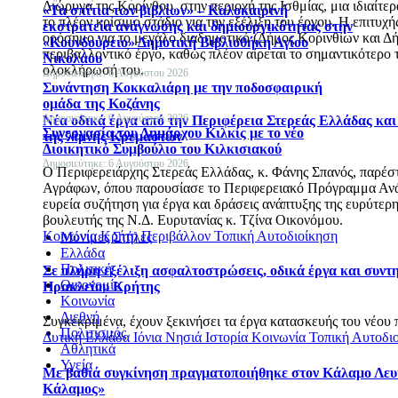
Διώρυγα της Κορίνθου, στην περιοχή της Ισθμίας, μια ιδιαίτε
«Τα σπίτια των βιβλίων» – Καλοκαιρινή
το πλέον κρίσιμο στάδιο για την εξέλιξη του έργου. Η επιτυ
εκστρατεία ανάγνωσης και δημιουργικότητας στην
ορόσημο για το μεγάλο διαδημοτικό (Δήμος Κορινθίων και 
«Κουνδούρειο» Δημοτική Βιβλιοθήκη Αγίου
περιβαλλοντικό έργο, καθώς πλέον αίρεται το σημαντικότερο τ
Νικολάου
ολοκλήρωσή του.
Δημοσιεύτηκε: 6 Αυγούστου 2026
Συνάντηση Κοκκαλιάρη με την ποδοσφαιρική
ομάδα της Κοζάνης
Δημοσιεύτηκε: 6 Αυγούστου 2026
Νέα οδικά έργα από την Περιφέρεια Στερεάς Ελλάδας κα
Συνεργασία του Δημάρχου Κιλκίς με το νέο
της λίμνης Κρεμαστών
Διοικητικό Συμβούλιο του Κιλκισιακού
Δημοσιεύτηκε: 6 Αυγούστου 2026
Ο Περιφερειάρχης Στερεάς Ελλάδας, κ. Φάνης Σπανός, παρέσ
Αγράφων, όπου παρουσίασε το Περιφερειακό Πρόγραμμα Ανά
ευρεία συζήτηση για έργα και δράσεις ανάπτυξης της ευρύτερ
βουλευτής της Ν.Δ. Ευρυτανίας κ. Τζίνα Οικονόμου.
Κοινωνία
Κρήτη
Περιβάλλον
Τοπική Αυτοδιοίκηση
Μόνιμες Στήλες
Ελλάδα
Πολιτική
Σε πλήρη εξέλιξη ασφαλτοστρώσεις, οδικά έργα και συντ
Οικονομία
Ηρακλείου Κρήτης
Κοινωνία
Διεθνή
Συγκεκριμένα, έχουν ξεκινήσει τα έργα κατασκευής του νέου 
Πολιτισμός
Δυτική Ελλάδα
Ιόνια Νησιά
Ιστορία
Κοινωνία
Τοπική Αυτοδι
Αθλητικά
Υγεία
Με βαθιά συγκίνηση πραγματοποιήθηκε στον Κάλαμο Λευκ
Κάλαμος»