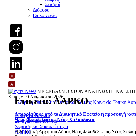
Σεισμοί
Διάφορα
Επικοινωνία
ΜΕ ΣΕΒΑΣΜΟ ΣΤΟΝ ΑΝΑΓΝΩΣΤΗ ΚΑΙ ΣΤΗ
Sunday | 9 Αυγούστου 2026
Ετικέτα:
ΛΑΡΚΟ
Ελληνική Οικονομία
Κεντρικός Τομέας
Κοινωνία
Τοπική Αυτ
Απορρίφθηκε από το Διοικητικό Εφετείο η προσφυγή κατά
Κοινή ανακοίνωση
Νέας Φιλαδέλφειας-Νέας Χαλκηδόνας
Ξενογιαννακοπούλου,
Χαρίτση και Σαρακιώτη για
Η Δημοτική Αρχή του Δήμος Νέας Φιλαδέλφειας-Νέας Χαλκηδ
ΛΑΡΚΟ