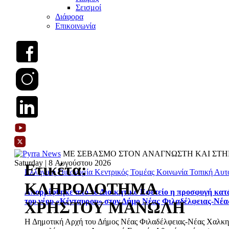
Σεισμοί
Διάφορα
Επικοινωνία
ΜΕ ΣΕΒΑΣΜΟ ΣΤΟΝ ΑΝΑΓΝΩΣΤΗ ΚΑΙ ΣΤΗ
Saturday | 8 Αυγούστου 2026
Ετικέτα:
Ελληνική Οικονομία
Κεντρικός Τομέας
Κοινωνία
Τοπική Αυτ
ΚΛΗΡΟΔΟΤΗΜΑ
Απορρίφθηκε από το Διοικητικό Εφετείο η προσφυγή κατ
του νέου «Κένταυρου» στον Δήμο Νέας Φιλαδέλφειας-Νέ
ΧΡΗΣΤΟΥ ΜΑΝΩΛΗ
Η Δημοτική Αρχή του Δήμος Νέας Φιλαδέλφειας-Νέας Χαλκ