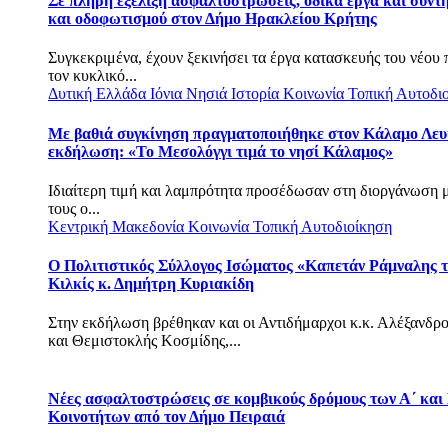
Σε πλήρη εξέλιξη ασφαλτοστρώσεις, οδικά έργα και συντ
και οδοφωτισμού στον Δήμο Ηρακλείου Κρήτης
Συγκεκριμένα, έχουν ξεκινήσει τα έργα κατασκευής του νέου
τον κυκλικό...
Δυτική Ελλάδα
Ιόνια Νησιά
Ιστορία
Κοινωνία
Τοπική Αυτοδι
Με βαθιά συγκίνηση πραγματοποιήθηκε στον Κάλαμο Λευ
εκδήλωση: «Το Μεσολόγγι τιμά το νησί Κάλαμος»
Ιδιαίτερη τιμή και λαμπρότητα προσέδωσαν στη διοργάνωση 
τους ο...
Κεντρική Μακεδονία
Κοινωνία
Τοπική Αυτοδιοίκηση
Ο Πολιτιστικός Σύλλογος Ισώματος «Καπετάν Ράμναλης τ
Κιλκίς κ. Δημήτρη Κυριακίδη
Στην εκδήλωση βρέθηκαν και οι Αντιδήμαρχοι κ.κ. Αλέξανδρ
και Θεμιστοκλής Κοσμίδης,...
Νέες ασφαλτοστρώσεις σε κομβικούς δρόμους των Α΄ και
Κοινοτήτων από τον Δήμο Πειραιά