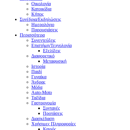
Οικολογία
Κατοικίδια
Κήπος
Συνέδρια/Εκδηλώσεις
Ημερολόγιο
Παρουσιάσεις
Περισσότερα
Συνεντεύξεις
Επιστήμη/Τεχνολογία
Εξελίξεις
Διαφορετικό
Μεταφυσική
Ιστορία
Παιδί
Γυναίκα
Άνδρας
Μόδα
Auto-Moto
Ταξίδια
Γαστρονομία
Συνταγές
Προτάσεις
Διασκέδαση
Χρήσιμες Πληροφορίες
Καιρός