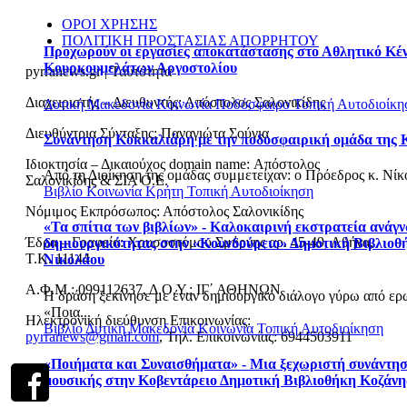
ΟΡΟΙ ΧΡΗΣΗΣ
ΠΟΛΙΤΙΚΗ ΠΡΟΣΤΑΣΙΑΣ ΑΠΟΡΡΗΤΟΥ
Προχωρούν οι εργασίες αποκατάστασης στο Αθλητικό Κέ
Κουρκουμελάτων Αργοστολίου
pyrranews.gr | Ταυτότητα
Διαχειριστής – Διευθυντής: Απόστολος Σαλονικίδης
Δυτική Μακεδονία
Κοινωνία
Ποδόσφαιρο
Τοπική Αυτοδιοίκη
Διευθύντρια Σύνταξης: Παναγιώτα Σούγια
Συνάντηση Κοκκαλιάρη με την ποδοσφαιρική ομάδα της 
Ιδιοκτησία – Δικαιούχος domain name: Απόστολος
Από τη Διοίκηση της ομάδας συμμετείχαν: o Πρόεδρος κ. Νίκος
Σαλονικίδης & ΣΙΑ Ο.Ε.
Βιβλίο
Κοινωνία
Κρήτη
Τοπική Αυτοδιοίκηση
Νόμιμος Εκπρόσωπος: Απόστολος Σαλονικίδης
«Τα σπίτια των βιβλίων» - Καλοκαιρινή εκστρατεία ανάγ
Έδρα – Γραφεία: Χρυσοστόμου Σμύρνης αρ. 45-49, Αθήνα,
δημιουργικότητας στην «Κουνδούρειο» Δημοτική Βιβλιοθ
Τ.Κ. 11144
Νικολάου
Α.Φ.Μ.: 099112637, Δ.Ο.Υ.: ΙΓ΄ ΑΘΗΝΩΝ
Η δράση ξεκίνησε με έναν δημιουργικό διάλογο γύρω από ερ
«Ποια...
Ηλεκτρονική διεύθυνση Επικοινωνίας:
Βιβλίο
Δυτική Μακεδονία
Κοινωνία
Τοπική Αυτοδιοίκηση
pyrranews@gmail.com
, Τηλ. Επικοινωνίας: 6944503911
«Ποιήματα και Συναισθήματα» - Μια ξεχωριστή συνάντησ
μουσικής στην Κοβεντάρειο Δημοτική Βιβλιοθήκη Κοζάνη