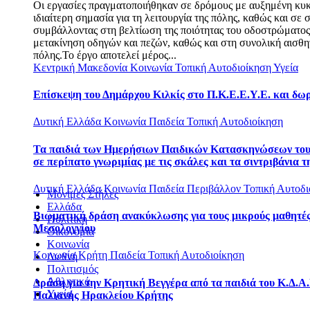
Οι εργασίες πραγματοποιήθηκαν σε δρόμους με αυξημένη κυ
ιδιαίτερη σημασία για τη λειτουργία της πόλης, καθώς και σε σ
συμβάλλοντας στη βελτίωση της ποιότητας του οδοστρώματο
μετακίνηση οδηγών και πεζών, καθώς και στη συνολική αισθη
πόλης.Το έργο αποτελεί μέρος...
Κεντρική Μακεδονία
Κοινωνία
Τοπική Αυτοδιοίκηση
Υγεία
Επίσκεψη του Δημάρχου Κιλκίς στο Π.Κ.Ε.Ε.Υ.Ε. και δω
Δυτική Ελλάδα
Κοινωνία
Παιδεία
Τοπική Αυτοδιοίκηση
Τα παιδιά των Ημερήσιων Παιδικών Κατασκηνώσεων το
σε περίπατο γνωριμίας με τις σκάλες και τα σιντριβάνια τ
Δυτική Ελλάδα
Κοινωνία
Παιδεία
Περιβάλλον
Τοπική Αυτοδι
Μόνιμες Στήλες
Ελλάδα
Βιωματική δράση ανακύκλωσης για τους μικρούς μαθητές
Πολιτική
Μεσολογγίου
Οικονομία
Κοινωνία
Κοινωνία
Κρήτη
Παιδεία
Τοπική Αυτοδιοίκηση
Διεθνή
Πολιτισμός
Αθλητικά
Δράση για την Κρητική Βεγγέρα από τα παιδιά του Κ.Δ.Α.
Υγεία
Παλιανής Ηρακλείου Κρήτης