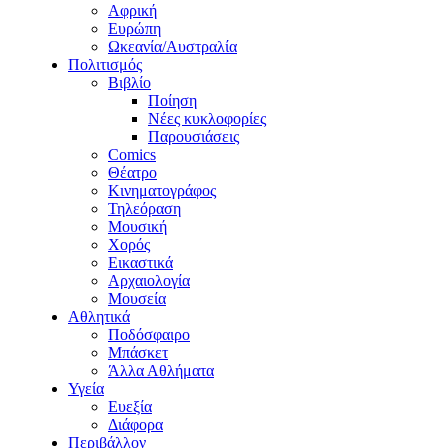
Αφρική
Ευρώπη
Ωκεανία/Αυστραλία
Πολιτισμός
Βιβλίο
Ποίηση
Νέες κυκλοφορίες
Παρουσιάσεις
Comics
Θέατρο
Κινηματογράφος
Τηλεόραση
Μουσική
Χορός
Εικαστικά
Αρχαιολογία
Μουσεία
Αθλητικά
Ποδόσφαιρο
Μπάσκετ
Άλλα Αθλήματα
Υγεία
Ευεξία
Διάφορα
Περιβάλλον