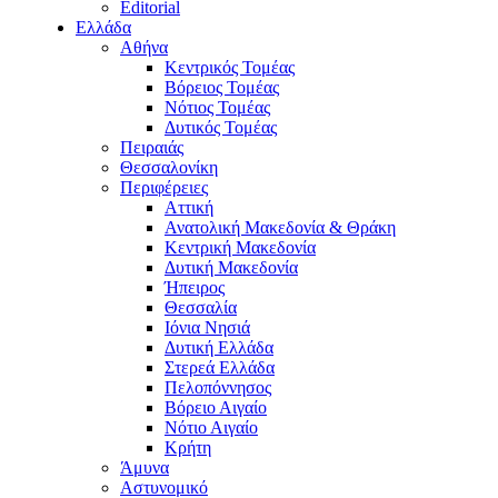
Editorial
Ελλάδα
Αθήνα
Κεντρικός Τομέας
Βόρειος Τομέας
Νότιος Τομέας
Δυτικός Τομέας
Πειραιάς
Θεσσαλονίκη
Περιφέρειες
Αττική
Ανατολική Μακεδονία & Θράκη
Κεντρική Μακεδονία
Δυτική Μακεδονία
Ήπειρος
Θεσσαλία
Ιόνια Νησιά
Δυτική Ελλάδα
Στερεά Ελλάδα
Πελοπόννησος
Βόρειο Αιγαίο
Νότιο Αιγαίο
Κρήτη
Άμυνα
Αστυνομικό