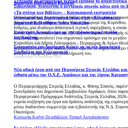
Ξεπέρασε το μεγαλύτερο τεχνικό εμπόδιο το αποχετευτικό 
Δημοτική Βιβλιοθήκη Κοζάνης
Σαρωνικού, περνώντας ο κεντρικός αγωγός κάτω από τη 
Δημοσιεύτηκε: 6 Αυγούστου 2026
«Τα σπίτια των βιβλίων» – Καλοκαιρινή εκστρατεία
Ολοκληρώθηκε με επιτυχία η διέλευση του δίδυμου κεντρικο
ανάγνωσης και δημιουργικότητας στην «Κουνδούρειο»
αποχέτευσης ακαθάρτων κάτω από τη Διώρυγα της Κορίνθου, 
Δημοτική Βιβλιοθήκη Αγίου Νικολάου
Ισθμίας, μια ιδιαίτερα απαιτητική τεχνική παρέμβαση, η οποί
Δημοσιεύτηκε: 6 Αυγούστου 2026
Συνάντηση Κοκκαλιάρη με την ποδοσφαιρική ομάδα
πλέον κρίσιμο στάδιο για την εξέλιξη του έργου. Η επιτυχής
της Κοζάνης
διάβασης σηματοδοτεί ένα σημαντικό ορόσημο για το μεγάλο
Δημοσιεύτηκε: 6 Αυγούστου 2026
Κορινθίων και Δήμος Λουτρακίου - Περαχώρας & Αγίων Θε
Συνεργασία του Δημάρχου Κιλκίς με το νέο Διοικητικό
περιβαλλοντικό έργο, καθώς πλέον αίρεται το σημαντικότερο 
Συμβούλιο του Κιλκισιακού
ανοίγει ο δρόμος για την ολοκλήρωσή του.
Δημοσιεύτηκε: 6 Αυγούστου 2026
Νέα οδικά έργα από την Περιφέρεια Στερεάς Ελλάδας και
ώθηση μέσω της Ο.Χ.Ε. Αγράφων και της λίμνης Κρεμασ
Ο Περιφερειάρχης Στερεάς Ελλάδας, κ. Φάνης Σπανός, παρέσ
Συνεδρίαση του Δημοτικού Συμβουλίου Αγράφων, όπου παρο
Περιφερειακό Πρόγραμμα Ανάπτυξης Στερεάς Ελλάδας 2026-
ευρεία συζήτηση για έργα και δράσεις ανάπτυξης της ευρύτερη
μέσω διαδικτύου συμμετείχε και η βουλευτής της Ν.Δ. Ευρυτα
Οικονόμου.
Κοινωνία
Κρήτη
Περιβάλλον
Τοπική Αυτοδιοίκηση