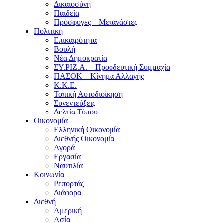
Δικαιοσύνη
Παιδεία
Πρόσφυγες – Μετανάστες
Πολιτική
Επικαιρότητα
Βουλή
Νέα Δημοκρατία
ΣΥ.ΡΙΖ.Α. – Προοδευτική Συμμαχία
ΠΑΣΟΚ – Κίνημα Αλλαγής
Κ.Κ.Ε.
Τοπική Αυτοδιοίκηση
Συνεντεύξεις
Δελτία Τύπου
Οικονομία
Ελληνική Οικονομία
Διεθνής Οικονομία
Αγορά
Εργασία
Ναυτιλία
Κοινωνία
Ρεπορτάζ
Διάφορα
Διεθνή
Αμερική
Ασία