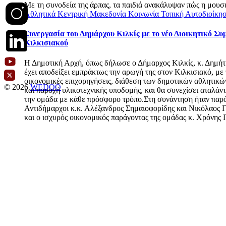
Με τη συνοδεία της άρπας, τα παιδιά ανακάλυψαν πώς η μουσι
Αθλητικά
Κεντρική Μακεδονία
Κοινωνία
Τοπική Αυτοδιοίκη
Συνεργασία του Δημάρχου Κιλκίς με το νέο Διοικητικό Συ
Κιλκισιακού
Η Δημοτική Αρχή, όπως δήλωσε ο Δήμαρχος Κιλκίς, κ. Δημήτ
έχει αποδείξει εμπράκτως την αρωγή της στον Κιλκισιακό, με 
οικονομικές επιχορηγήσεις, διάθεση των δημοτικών αθλητικ
© 2026
WEDOO
και παροχή υλικοτεχνικής υποδομής, και θα συνεχίσει αταλάν
την ομάδα με κάθε πρόσφορο τρόπο.Στη συνάντηση ήταν παρόν
Αντιδήμαρχοι κ.κ. Αλέξανδρος Σημαιοφορίδης και Νικόλαος 
και ο ισχυρός οικονομικός παράγοντας της ομάδας κ. Χρόνης