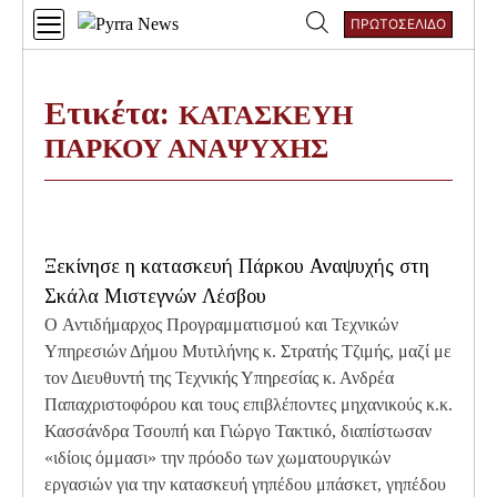
Skip
ΠΡΩΤΟΣΕΛΙΔΟ
to
Αναζήτηση
content
για:
Ετικέτα:
ΚΑΤΑΣΚΕΥΗ
ΠΑΡΚΟΥ ΑΝΑΨΥΧΗΣ
Ξεκίνησε η κατασκευή Πάρκου Αναψυχής στη
Σκάλα Μιστεγνών Λέσβου
O Αντιδήμαρχος Προγραμματισμού και Τεχνικών
Υπηρεσιών Δήμου Μυτιλήνης κ. Στρατής Τζιμής, μαζί με
τον Διευθυντή της Τεχνικής Υπηρεσίας κ. Ανδρέα
Παπαχριστοφόρου και τους επιβλέποντες μηχανικούς κ.κ.
Κασσάνδρα Τσουπή και Γιώργο Τακτικό, διαπίστωσαν
«ιδίοις όμμασι» την πρόοδο των χωματουργικών
εργασιών για την κατασκευή γηπέδου μπάσκετ, γηπέδου