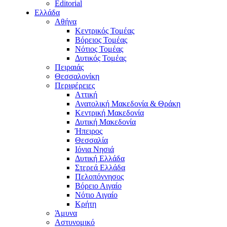
Editorial
Ελλάδα
Αθήνα
Κεντρικός Τομέας
Βόρειος Τομέας
Νότιος Τομέας
Δυτικός Τομέας
Πειραιάς
Θεσσαλονίκη
Περιφέρειες
Αττική
Ανατολική Μακεδονία & Θράκη
Κεντρική Μακεδονία
Δυτική Μακεδονία
Ήπειρος
Θεσσαλία
Ιόνια Νησιά
Δυτική Ελλάδα
Στερεά Ελλάδα
Πελοπόννησος
Βόρειο Αιγαίο
Νότιο Αιγαίο
Κρήτη
Άμυνα
Αστυνομικό