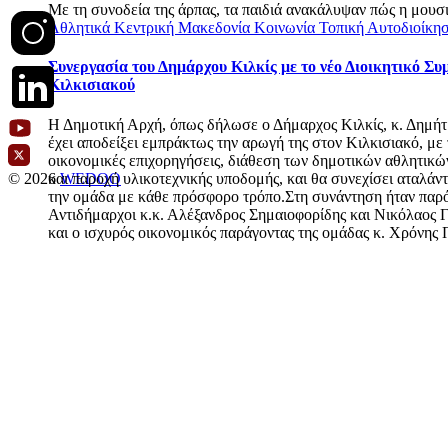
Με τη συνοδεία της άρπας, τα παιδιά ανακάλυψαν πώς η μουσι
Αθλητικά
Κεντρική Μακεδονία
Κοινωνία
Τοπική Αυτοδιοίκη
Συνεργασία του Δημάρχου Κιλκίς με το νέο Διοικητικό Συ
Κιλκισιακού
Η Δημοτική Αρχή, όπως δήλωσε ο Δήμαρχος Κιλκίς, κ. Δημήτ
έχει αποδείξει εμπράκτως την αρωγή της στον Κιλκισιακό, με 
οικονομικές επιχορηγήσεις, διάθεση των δημοτικών αθλητικ
και παροχή υλικοτεχνικής υποδομής, και θα συνεχίσει αταλάν
© 2026
WEDOO
την ομάδα με κάθε πρόσφορο τρόπο.Στη συνάντηση ήταν παρόν
Αντιδήμαρχοι κ.κ. Αλέξανδρος Σημαιοφορίδης και Νικόλαος 
και ο ισχυρός οικονομικός παράγοντας της ομάδας κ. Χρόνης