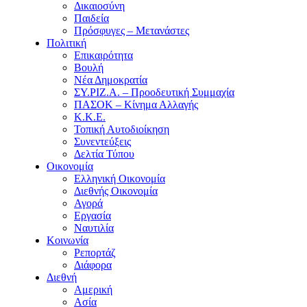
Δικαιοσύνη
Παιδεία
Πρόσφυγες – Μετανάστες
Πολιτική
Επικαιρότητα
Βουλή
Νέα Δημοκρατία
ΣΥ.ΡΙΖ.Α. – Προοδευτική Συμμαχία
ΠΑΣΟΚ – Κίνημα Αλλαγής
Κ.Κ.Ε.
Τοπική Αυτοδιοίκηση
Συνεντεύξεις
Δελτία Τύπου
Οικονομία
Ελληνική Οικονομία
Διεθνής Οικονομία
Αγορά
Εργασία
Ναυτιλία
Κοινωνία
Ρεπορτάζ
Διάφορα
Διεθνή
Αμερική
Ασία