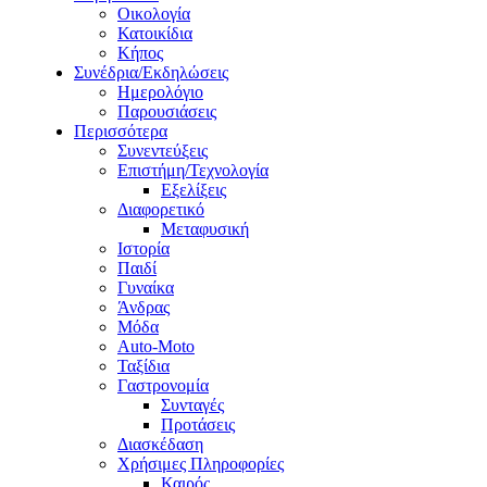
Οικολογία
Κατοικίδια
Κήπος
Συνέδρια/Εκδηλώσεις
Ημερολόγιο
Παρουσιάσεις
Περισσότερα
Συνεντεύξεις
Επιστήμη/Τεχνολογία
Εξελίξεις
Διαφορετικό
Μεταφυσική
Ιστορία
Παιδί
Γυναίκα
Άνδρας
Μόδα
Auto-Moto
Ταξίδια
Γαστρονομία
Συνταγές
Προτάσεις
Διασκέδαση
Χρήσιμες Πληροφορίες
Καιρός