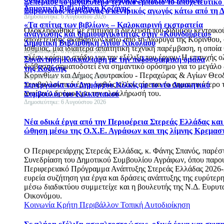
Ξεπέρασε το μεγαλύτερο τεχνικό εμπόδιο το αποχετευτικό 
Δημοτική Βιβλιοθήκη Κοζάνης
Σαρωνικού, περνώντας ο κεντρικός αγωγός κάτω από τη 
Δημοσιεύτηκε: 6 Αυγούστου 2026
«Τα σπίτια των βιβλίων» – Καλοκαιρινή εκστρατεία
Ολοκληρώθηκε με επιτυχία η διέλευση του δίδυμου κεντρικο
ανάγνωσης και δημιουργικότητας στην «Κουνδούρειο»
αποχέτευσης ακαθάρτων κάτω από τη Διώρυγα της Κορίνθου, 
Δημοτική Βιβλιοθήκη Αγίου Νικολάου
Ισθμίας, μια ιδιαίτερα απαιτητική τεχνική παρέμβαση, η οποί
Δημοσιεύτηκε: 6 Αυγούστου 2026
πλέον κρίσιμο στάδιο για την εξέλιξη του έργου. Η επιτυχής
Συνάντηση Κοκκαλιάρη με την ποδοσφαιρική ομάδα
διάβασης σηματοδοτεί ένα σημαντικό ορόσημο για το μεγάλο
της Κοζάνης
Κορινθίων και Δήμος Λουτρακίου - Περαχώρας & Αγίων Θε
Δημοσιεύτηκε: 6 Αυγούστου 2026
περιβαλλοντικό έργο, καθώς πλέον αίρεται το σημαντικότερο 
Συνεργασία του Δημάρχου Κιλκίς με το νέο Διοικητικό
ανοίγει ο δρόμος για την ολοκλήρωσή του.
Συμβούλιο του Κιλκισιακού
Δημοσιεύτηκε: 6 Αυγούστου 2026
Νέα οδικά έργα από την Περιφέρεια Στερεάς Ελλάδας και
ώθηση μέσω της Ο.Χ.Ε. Αγράφων και της λίμνης Κρεμασ
Ο Περιφερειάρχης Στερεάς Ελλάδας, κ. Φάνης Σπανός, παρέσ
Συνεδρίαση του Δημοτικού Συμβουλίου Αγράφων, όπου παρο
Περιφερειακό Πρόγραμμα Ανάπτυξης Στερεάς Ελλάδας 2026-
ευρεία συζήτηση για έργα και δράσεις ανάπτυξης της ευρύτερη
μέσω διαδικτύου συμμετείχε και η βουλευτής της Ν.Δ. Ευρυτα
Οικονόμου.
Κοινωνία
Κρήτη
Περιβάλλον
Τοπική Αυτοδιοίκηση