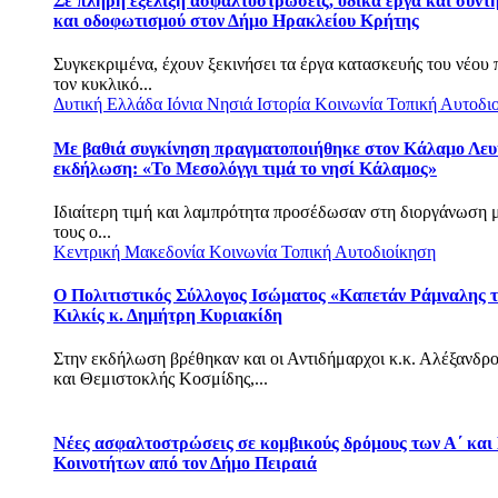
Σε πλήρη εξέλιξη ασφαλτοστρώσεις, οδικά έργα και συντ
και οδοφωτισμού στον Δήμο Ηρακλείου Κρήτης
Συγκεκριμένα, έχουν ξεκινήσει τα έργα κατασκευής του νέου
τον κυκλικό...
Δυτική Ελλάδα
Ιόνια Νησιά
Ιστορία
Κοινωνία
Τοπική Αυτοδι
Με βαθιά συγκίνηση πραγματοποιήθηκε στον Κάλαμο Λευ
εκδήλωση: «Το Μεσολόγγι τιμά το νησί Κάλαμος»
Ιδιαίτερη τιμή και λαμπρότητα προσέδωσαν στη διοργάνωση 
τους ο...
Κεντρική Μακεδονία
Κοινωνία
Τοπική Αυτοδιοίκηση
Ο Πολιτιστικός Σύλλογος Ισώματος «Καπετάν Ράμναλης τ
Κιλκίς κ. Δημήτρη Κυριακίδη
Στην εκδήλωση βρέθηκαν και οι Αντιδήμαρχοι κ.κ. Αλέξανδρ
και Θεμιστοκλής Κοσμίδης,...
Νέες ασφαλτοστρώσεις σε κομβικούς δρόμους των Α΄ και
Κοινοτήτων από τον Δήμο Πειραιά