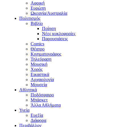
Αφρική
Ευρώπη
Ωκεανία/Αυστραλία
Πολιτισμός
Βιβλίο
Ποίηση
Νέες κυκλοφορίες
Παρουσιάσεις
Comics
Θέατρο
Κινηματογράφος
Τηλεόραση
Μουσική
Χορός
Εικαστικά
Αρχαιολογία
Μουσεία
Αθλητικά
Ποδόσφαιρο
Μπάσκετ
Άλλα Αθλήματα
Υγεία
Ευεξία
Διάφορα
Περιβάλλον