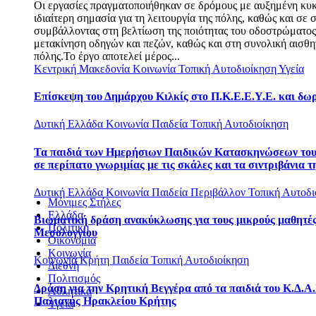
Οι εργασίες πραγματοποιήθηκαν σε δρόμους με αυξημένη κυ
ιδιαίτερη σημασία για τη λειτουργία της πόλης, καθώς και σε σ
συμβάλλοντας στη βελτίωση της ποιότητας του οδοστρώματο
μετακίνηση οδηγών και πεζών, καθώς και στη συνολική αισθη
πόλης.Το έργο αποτελεί μέρος...
Κεντρική Μακεδονία
Κοινωνία
Τοπική Αυτοδιοίκηση
Υγεία
Επίσκεψη του Δημάρχου Κιλκίς στο Π.Κ.Ε.Ε.Υ.Ε. και δω
Δυτική Ελλάδα
Κοινωνία
Παιδεία
Τοπική Αυτοδιοίκηση
Τα παιδιά των Ημερήσιων Παιδικών Κατασκηνώσεων το
σε περίπατο γνωριμίας με τις σκάλες και τα σιντριβάνια τ
Δυτική Ελλάδα
Κοινωνία
Παιδεία
Περιβάλλον
Τοπική Αυτοδι
Μόνιμες Στήλες
Ελλάδα
Βιωματική δράση ανακύκλωσης για τους μικρούς μαθητές
Πολιτική
Μεσολογγίου
Οικονομία
Κοινωνία
Κοινωνία
Κρήτη
Παιδεία
Τοπική Αυτοδιοίκηση
Διεθνή
Πολιτισμός
Δράση για την Κρητική Βεγγέρα από τα παιδιά του Κ.Δ.Α.
Αθλητικά
Παλιανής Ηρακλείου Κρήτης
Υγεία