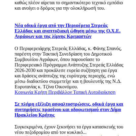
καθώς πλέον αίρεται το σημαντικότερο τεχνικό εμπόδιο
και ανοίγει ο δρόμος για την ολοκλήρωσή του.
Νέα οδικά έργα από την Περιφέρεια Στερεάς
Ελλάδας και αναπτυξιακή ώθηση μέσω της Ο.Χ.Ε.
Αγράφων και της λίμνης Κρεμαστών
Ο Περιφερειάρχης Στερεάς Ελλάδας, κ. Φάνης Σπανός,
παρέστη στην Τακτική Συνεδρίαση του Δημοτικού
Συμβουλίου Αγράφων, όπου παρουσίασε το
Περιφερειακό Πρόγραμμα Ανάπτυξης Στερεάς Ελλάδας
2026-2030 και προκάλεσε ευρεία συζήτηση για έργα
και δράσεις ανάπτυξης της ευρύτερης περιοχής, ενώ
μέσω διαδικτύου συμμετείχε και η βουλευτής της Ν.Δ.
Ευρυτανίας κ. Τζίνα Οικονόμου.
Κοινωνία
Κρήτη
Περιβάλλον
Τοπική Αυτοδιοίκηση
Σε πλήρη εξέλιξη ασφαλτοστρώσεις, οδικά έργα και
συντηρήσεις πρασίνου και οδοφωτισμού στον Δήμο
Ηρακλείου Κρήτης
Συγκεκριμένα, έχουν ξεκινήσει τα έργα κατασκευής του
νέου πεζοδρομίου από τον κυκλικό...