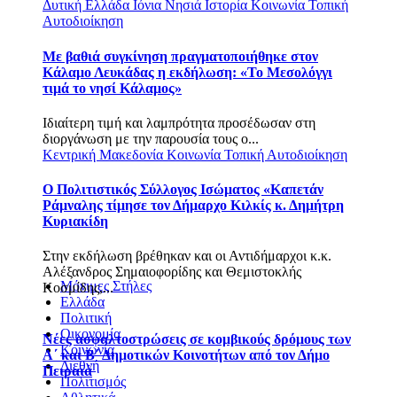
Δυτική Ελλάδα
Ιόνια Νησιά
Ιστορία
Κοινωνία
Τοπική
Αυτοδιοίκηση
Με βαθιά συγκίνηση πραγματοποιήθηκε στον
Κάλαμο Λευκάδας η εκδήλωση: «Το Μεσολόγγι
τιμά το νησί Κάλαμος»
Ιδιαίτερη τιμή και λαμπρότητα προσέδωσαν στη
διοργάνωση με την παρουσία τους ο...
Κεντρική Μακεδονία
Κοινωνία
Τοπική Αυτοδιοίκηση
Ο Πολιτιστικός Σύλλογος Ισώματος «Καπετάν
Ράμναλης τίμησε τον Δήμαρχο Κιλκίς κ. Δημήτρη
Κυριακίδη
Στην εκδήλωση βρέθηκαν και οι Αντιδήμαρχοι κ.κ.
Αλέξανδρος Σημαιοφορίδης και Θεμιστοκλής
Μόνιμες Στήλες
Κοσμίδης,...
Ελλάδα
Πολιτική
Οικονομία
Νέες ασφαλτοστρώσεις σε κομβικούς δρόμους των
Κοινωνία
Α΄ και Β΄ Δημοτικών Κοινοτήτων από τον Δήμο
Διεθνή
Πειραιά
Πολιτισμός