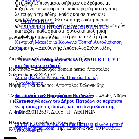
Αθλητικά
Οι εργασίες πραγματοποιήθηκαν σε δρόμους με
Υγεία
αυξημένη κυκλοφορία και ιδιαίτερη σημασία για τη
λειτουργία της πόλης, καθώς και σε συνοικίες,
συμβάλλοντας στη βελτίωση της ποιότητας του
ΟΡΟΙ ΧΡΗΣΗΣ
οδοστρώματος, στην ασφαλέστερη μετακίνηση οδηγών
ΠΟΛΙΤΙΚΗ ΠΡΟΣΤΑΣΙΑΣ ΑΠΟΡΡΗΤΟΥ
και πεζών, καθώς και στη συνολική αισθητική
αναβάθμιση της πόλης.Το έργο αποτελεί μέρος...
pyrranews.gr | Ταυτότητα
Κεντρική Μακεδονία
Κοινωνία
Τοπική Αυτοδιοίκηση
Υγεία
Διαχειριστής – Διευθυντής: Απόστολος Σαλονικίδης
Διευθύντρια Σύνταξης: Παναγιώτα Σούγια
Επίσκεψη του Δημάρχου Κιλκίς στο Π.Κ.Ε.Ε.Υ.Ε.
και δωρεά απινιδωτή
Ιδιοκτησία – Δικαιούχος domain name: Απόστολος
Σαλονικίδης & ΣΙΑ Ο.Ε.
Δυτική Ελλάδα
Κοινωνία
Παιδεία
Τοπική
Αυτοδιοίκηση
Νόμιμος Εκπρόσωπος: Απόστολος Σαλονικίδης
Τα παιδιά των Ημερήσιων Παιδικών
Έδρα – Γραφεία: Χρυσοστόμου Σμύρνης αρ. 45-49, Αθήνα,
Κατασκηνώσεων του Δήμου Πατρέων σε περίπατο
Τ.Κ. 11144
γνωριμίας με τις σκάλες και τα σιντριβάνια της
Α.Φ.Μ.: 099112637, Δ.Ο.Υ.: ΙΓ΄ ΑΘΗΝΩΝ
πόλης
Ηλεκτρονική διεύθυνση Επικοινωνίας:
Δυτική Ελλάδα
Κοινωνία
Παιδεία
Περιβάλλον
Τοπική
pyrranews@gmail.com
, Τηλ. Επικοινωνίας: 6944503911
Αυτοδιοίκηση