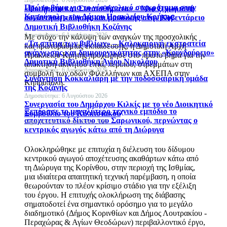
Πρώτο βήμα για το νέο σχολικό συγκρότημα στην
«Ποιήματα και Συναισθήματα» – Μια ξεχωριστή
Κηπούπολη, του Δήμου Ηρακλείου Κρήτης
συνάντηση ποίησης και μουσικής στην Κοβεντάρειο
Δημοτική Βιβλιοθήκη Κοζάνης
Δημοσιεύτηκε: 6 Αυγούστου 2026
Με στόχο την κάλυψη των αναγκών της προσχολικής
«Τα σπίτια των βιβλίων» – Καλοκαιρινή εκστρατεία
και πρωτοβάθμιας εκπαίδευσης, η Δημοτική Αρχή
ανάγνωσης και δημιουργικότητας στην «Κουνδούρειο»
Ηρακλείου Κρήτης προχώρησε στο πρώτο βήμα για την
Δημοτική Βιβλιοθήκη Αγίου Νικολάου
απόκτηση ακινήτου επτά, περίπου, στρεμμάτων στη
Δημοσιεύτηκε: 6 Αυγούστου 2026
συμβολή των οδών Φιλελλήνων και ΑΧΕΠΑ στην
Συνάντηση Κοκκαλιάρη με την ποδοσφαιρική ομάδα
Κηπούπολη.
της Κοζάνης
Δημοσιεύτηκε: 6 Αυγούστου 2026
Συνεργασία του Δημάρχου Κιλκίς με το νέο Διοικητικό
Ξεπέρασε το μεγαλύτερο τεχνικό εμπόδιο το
Συμβούλιο του Κιλκισιακού
αποχετευτικό δίκτυο του Σαρωνικού, περνώντας ο
Δημοσιεύτηκε: 6 Αυγούστου 2026
κεντρικός αγωγός κάτω από τη Διώρυγα
Ολοκληρώθηκε με επιτυχία η διέλευση του δίδυμου
κεντρικού αγωγού αποχέτευσης ακαθάρτων κάτω από
τη Διώρυγα της Κορίνθου, στην περιοχή της Ισθμίας,
μια ιδιαίτερα απαιτητική τεχνική παρέμβαση, η οποία
θεωρούνταν το πλέον κρίσιμο στάδιο για την εξέλιξη
του έργου. Η επιτυχής ολοκλήρωση της διάβασης
σηματοδοτεί ένα σημαντικό ορόσημο για το μεγάλο
διαδημοτικό (Δήμος Κορινθίων και Δήμος Λουτρακίου -
Περαχώρας & Αγίων Θεοδώρων) περιβαλλοντικό έργο,