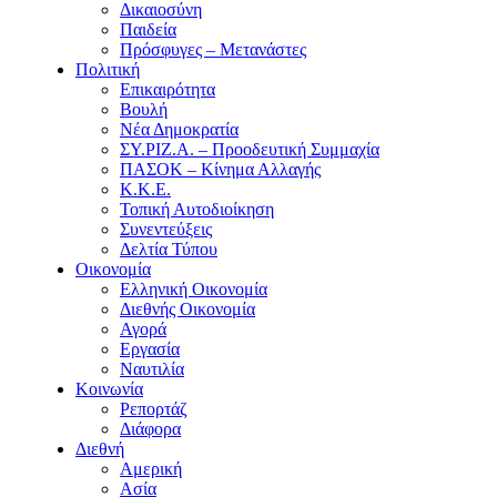
Δικαιοσύνη
Παιδεία
Πρόσφυγες – Μετανάστες
Πολιτική
Επικαιρότητα
Βουλή
Νέα Δημοκρατία
ΣΥ.ΡΙΖ.Α. – Προοδευτική Συμμαχία
ΠΑΣΟΚ – Κίνημα Αλλαγής
Κ.Κ.Ε.
Τοπική Αυτοδιοίκηση
Συνεντεύξεις
Δελτία Τύπου
Οικονομία
Ελληνική Οικονομία
Διεθνής Οικονομία
Αγορά
Εργασία
Ναυτιλία
Κοινωνία
Ρεπορτάζ
Διάφορα
Διεθνή
Αμερική
Ασία