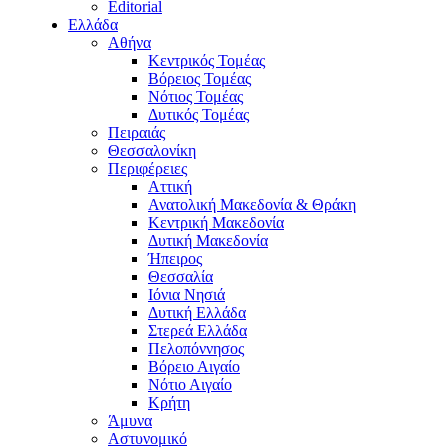
Editorial
Ελλάδα
Αθήνα
Κεντρικός Τομέας
Βόρειος Τομέας
Νότιος Τομέας
Δυτικός Τομέας
Πειραιάς
Θεσσαλονίκη
Περιφέρειες
Αττική
Ανατολική Μακεδονία & Θράκη
Κεντρική Μακεδονία
Δυτική Μακεδονία
Ήπειρος
Θεσσαλία
Ιόνια Νησιά
Δυτική Ελλάδα
Στερεά Ελλάδα
Πελοπόννησος
Βόρειο Αιγαίο
Νότιο Αιγαίο
Κρήτη
Άμυνα
Αστυνομικό