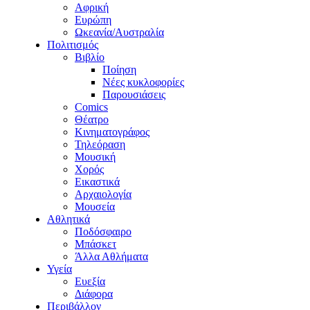
Αφρική
Ευρώπη
Ωκεανία/Αυστραλία
Πολιτισμός
Βιβλίο
Ποίηση
Νέες κυκλοφορίες
Παρουσιάσεις
Comics
Θέατρο
Κινηματογράφος
Τηλεόραση
Μουσική
Χορός
Εικαστικά
Αρχαιολογία
Μουσεία
Αθλητικά
Ποδόσφαιρο
Μπάσκετ
Άλλα Αθλήματα
Υγεία
Ευεξία
Διάφορα
Περιβάλλον