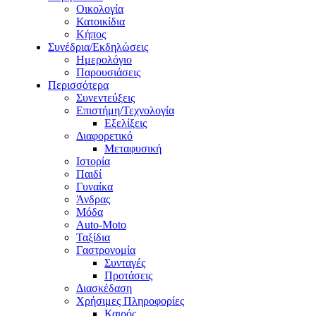
Οικολογία
Κατοικίδια
Κήπος
Συνέδρια/Εκδηλώσεις
Ημερολόγιο
Παρουσιάσεις
Περισσότερα
Συνεντεύξεις
Επιστήμη/Τεχνολογία
Εξελίξεις
Διαφορετικό
Μεταφυσική
Ιστορία
Παιδί
Γυναίκα
Άνδρας
Μόδα
Auto-Moto
Ταξίδια
Γαστρονομία
Συνταγές
Προτάσεις
Διασκέδαση
Χρήσιμες Πληροφορίες
Καιρός