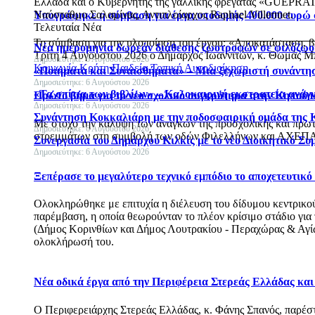
Ελλάδα και ο Κυβερνήτης της γαλλικής φρεγάτας «GUEPRATE
Ναύσταθμο Σαλαμίνας, Αντιπλοίαρχος Raphael Villermet.
Υπογράφηκε η σύμβαση για έργα υποδομής 400.000 ευρώ
Τελευταία Νέα
Τη σύμβαση για την υλοποίηση του έργου: «Αποκατάσταση, 
Νέα ημερομηνία δωρεάν διάθεσης ζωοτροφών σε φιλόζωου
Τρίτη 4 Αυγούστου 2026 ο Δήμαρχος Ιωαννιτών, κ. Θωμάς Μπ
Δημοσιεύτηκε: 6 Αυγούστου 2026
Κοινωνία
Κρήτη
Παιδεία
Τοπική Αυτοδιοίκηση
«Ποιήματα και Συναισθήματα» – Μια ξεχωριστή συνάντησ
Δημοσιεύτηκε: 6 Αυγούστου 2026
«Τα σπίτια των βιβλίων» – Καλοκαιρινή εκστρατεία ανάγ
Πρώτο βήμα για το νέο σχολικό συγκρότημα στην Κηπούπ
Δημοσιεύτηκε: 6 Αυγούστου 2026
Συνάντηση Κοκκαλιάρη με την ποδοσφαιρική ομάδα της 
Με στόχο την κάλυψη των αναγκών της προσχολικής και πρωτ
Δημοσιεύτηκε: 6 Αυγούστου 2026
στρεμμάτων στη συμβολή των οδών Φιλελλήνων και ΑΧΕΠΑ
Συνεργασία του Δημάρχου Κιλκίς με το νέο Διοικητικό Συ
Δημοσιεύτηκε: 6 Αυγούστου 2026
Ξεπέρασε το μεγαλύτερο τεχνικό εμπόδιο το αποχετευτικ
Ολοκληρώθηκε με επιτυχία η διέλευση του δίδυμου κεντρικού 
παρέμβαση, η οποία θεωρούνταν το πλέον κρίσιμο στάδιο για
(Δήμος Κορινθίων και Δήμος Λουτρακίου - Περαχώρας & Αγίων
ολοκλήρωσή του.
Νέα οδικά έργα από την Περιφέρεια Στερεάς Ελλάδας κα
Ο Περιφερειάρχης Στερεάς Ελλάδας, κ. Φάνης Σπανός, παρέ