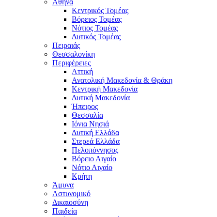
Αθήνα
Κεντρικός Τομέας
Βόρειος Τομέας
Νότιος Τομέας
Δυτικός Τομέας
Πειραιάς
Θεσσαλονίκη
Περιφέρειες
Αττική
Ανατολική Μακεδονία & Θράκη
Κεντρική Μακεδονία
Δυτική Μακεδονία
Ήπειρος
Θεσσαλία
Ιόνια Νησιά
Δυτική Ελλάδα
Στερεά Ελλάδα
Πελοπόννησος
Βόρειο Αιγαίο
Νότιο Αιγαίο
Κρήτη
Άμυνα
Αστυνομικό
Δικαιοσύνη
Παιδεία