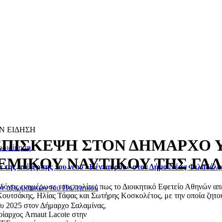
Ν ΕΙΔΗΣΗ
ΕΠΙΣΚΕΨΗ ΣΤΟΝ ΔΗΜΑΡΧΟ
οδιοίκηση
ΕΜΙΚΟΥ ΝΑΥΤΙΚΟΥ ΤΗΣ ΓΑΛ
ά της ανέγερσης του νέου «Κένταυρου» στον Δήμο Νέας Φιλαδέλ
ας ενημέρωσε τους πολίτες πως το Διοικητικό Εφετείο Αθηνών απέρ
ν αξιωματικών του Πολεμικού
ουτσάκης, Ηλίας Τάφας και Σωτήρης Κοσκολέτος, με την οποία ζητού
υ 2025 στον Δήμαρχο Σαλαμίνας,
ίαρχος Arnaut Lacote στην