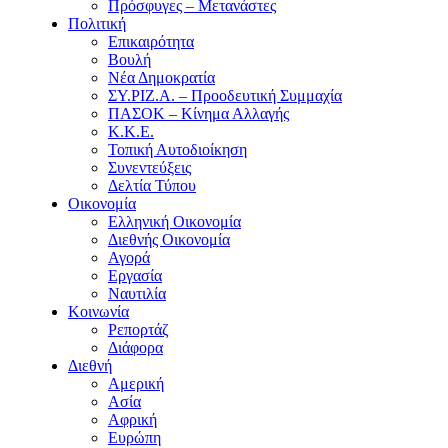
Πρόσφυγες – Μετανάστες
Πολιτική
Επικαιρότητα
Βουλή
Νέα Δημοκρατία
ΣΥ.ΡΙΖ.Α. – Προοδευτική Συμμαχία
ΠΑΣΟΚ – Κίνημα Αλλαγής
Κ.Κ.Ε.
Τοπική Αυτοδιοίκηση
Συνεντεύξεις
Δελτία Τύπου
Οικονομία
Ελληνική Οικονομία
Διεθνής Οικονομία
Αγορά
Εργασία
Ναυτιλία
Κοινωνία
Ρεπορτάζ
Διάφορα
Διεθνή
Αμερική
Ασία
Αφρική
Ευρώπη