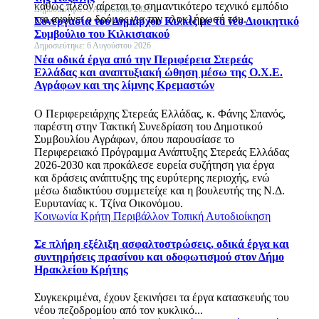
καθώς πλέον αίρεται το σημαντικότερο τεχνικό εμπόδιο
Δημοσιεύτηκε: 6 Αυγούστου 2026
και ανοίγει ο δρόμος για την ολοκλήρωσή του.
Συνεργασία του Δημάρχου Κιλκίς με το νέο Διοικητικό
Συμβούλιο του Κιλκισιακού
Δημοσιεύτηκε: 6 Αυγούστου 2026
Νέα οδικά έργα από την Περιφέρεια Στερεάς
Ελλάδας και αναπτυξιακή ώθηση μέσω της Ο.Χ.Ε.
Αγράφων και της λίμνης Κρεμαστών
Ο Περιφερειάρχης Στερεάς Ελλάδας, κ. Φάνης Σπανός,
παρέστη στην Τακτική Συνεδρίαση του Δημοτικού
Συμβουλίου Αγράφων, όπου παρουσίασε το
Περιφερειακό Πρόγραμμα Ανάπτυξης Στερεάς Ελλάδας
2026-2030 και προκάλεσε ευρεία συζήτηση για έργα
και δράσεις ανάπτυξης της ευρύτερης περιοχής, ενώ
μέσω διαδικτύου συμμετείχε και η βουλευτής της Ν.Δ.
Ευρυτανίας κ. Τζίνα Οικονόμου.
Κοινωνία
Κρήτη
Περιβάλλον
Τοπική Αυτοδιοίκηση
Σε πλήρη εξέλιξη ασφαλτοστρώσεις, οδικά έργα και
συντηρήσεις πρασίνου και οδοφωτισμού στον Δήμο
Ηρακλείου Κρήτης
Συγκεκριμένα, έχουν ξεκινήσει τα έργα κατασκευής του
νέου πεζοδρομίου από τον κυκλικό...