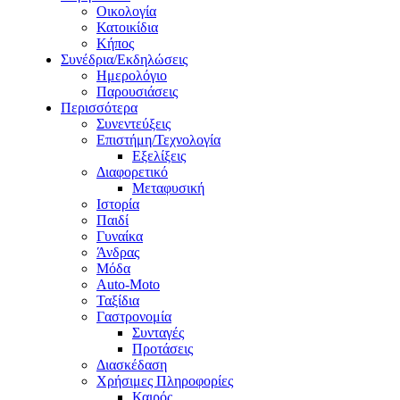
Οικολογία
Κατοικίδια
Κήπος
Συνέδρια/Εκδηλώσεις
Ημερολόγιο
Παρουσιάσεις
Περισσότερα
Συνεντεύξεις
Επιστήμη/Τεχνολογία
Εξελίξεις
Διαφορετικό
Μεταφυσική
Ιστορία
Παιδί
Γυναίκα
Άνδρας
Μόδα
Auto-Moto
Ταξίδια
Γαστρονομία
Συνταγές
Προτάσεις
Διασκέδαση
Χρήσιμες Πληροφορίες
Καιρός