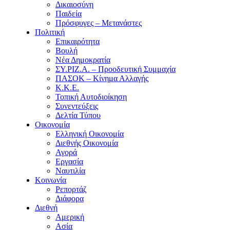
Δικαιοσύνη
Παιδεία
Πρόσφυγες – Μετανάστες
Πολιτική
Επικαιρότητα
Βουλή
Νέα Δημοκρατία
ΣΥ.ΡΙΖ.Α. – Προοδευτική Συμμαχία
ΠΑΣΟΚ – Κίνημα Αλλαγής
Κ.Κ.Ε.
Τοπική Αυτοδιοίκηση
Συνεντεύξεις
Δελτία Τύπου
Οικονομία
Ελληνική Οικονομία
Διεθνής Οικονομία
Αγορά
Εργασία
Ναυτιλία
Κοινωνία
Ρεπορτάζ
Διάφορα
Διεθνή
Αμερική
Ασία