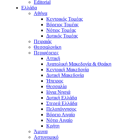
Editorial
Ελλάδα
Αθήνα
Κεντρικός Τομέας
Βόρειος Τομέας
Νότιος Τομέας
Δυτικός Τομέας
Πειραιάς
Θεσσαλονίκη
Περιφέρειες
Αττική
Ανατολική Μακεδονία & Θράκη
Κεντρική Μακεδονία
Δυτική Μακεδονία
Ήπειρος
Θεσσαλία
Ιόνια Νησιά
Δυτική Ελλάδα
Στερεά Ελλάδα
Πελοπόννησος
Βόρειο Αιγαίο
Νότιο Αιγαίο
Κρήτη
Άμυνα
Αστυνομικό