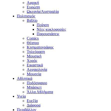
Αφρική
Ευρώπη
Ωκεανία/Αυστραλία
Πολιτισμός
Βιβλίο
Ποίηση
Νέες κυκλοφορίες
Παρουσιάσεις
Comics
Θέατρο
Κινηματογράφος
Τηλεόραση
Μουσική
Χορός
Εικαστικά
Αρχαιολογία
Μουσεία
Αθλητικά
Ποδόσφαιρο
Μπάσκετ
Άλλα Αθλήματα
Υγεία
Ευεξία
Διάφορα
Περιβάλλον