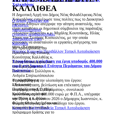
Χαλκηδόνας
ΚΑΛΛΙΘΕΑ
Η Δημοτική Αρχή του Δήμος Νέας Φιλαδέλφειας-Νέας
Χαλκηδόνας ενημέρωσε τους πολίτες πως το Διοικητικό
Ο Δήμος Πατρέων και
Εφετείο Αθηνών απέρριψε την αίτηση αναστολής, που
εθελοντές
είχαν καταθέσει οι δημοτικοί σύμβουλοι της παράταξης
πραγματοποιήσαν
«Πολιτών Πολιτεία» κ.κ. Μιχάλης Κουτσάκης, Ηλίας
εντατικές περιβαλλοντικές
Τάφας και Σωτήρης Κοσκολέτος, με την οποία
παρεμβάσεις στην
ζητούσαν να ανασταλούν οι εργασίες ανέγερσης του
Καλλιθέα
νέου «Κένταυρου».
Με πρωτοβουλία του
Ήπειρος
Κοινωνία
Περιβάλλον
Τοπική Αυτοδιοίκηση
Προέδρου της Τοπικής
Κοινότητας Καλλιθέας κ.
Υπογράφηκε η σύμβαση για έργα υποδομής 400.000
Γιάννη Μπακαλάρου και
ευρώ στη Δημοτική Ενότητα Περάματος του Δήμου
του Προέδρου του
Ιωαννιτών
Πολιτιστικού Συλλόγου κ.
Ανδρέα Σπηλιωτόπουλου
συγκροτήθηκε η
Τη σύμβαση για την υλοποίηση του έργου:
Εθελοντική
«Αποκατάσταση, βελτίωση και επέκταση έργων
Περιβαλλοντική Ομάδα
υποδομής στη Δ.Ε. Περάματος», συνολικού
Καλλιθέας, ορίστηκε
προϋπολογισμού 400.000 ευρώ με Φ.Π.Α., υπέγραψε
υπεύθυνη η κ. Ράνια
την Τρίτη 4 Αυγούστου 2026 ο Δήμαρχος Ιωαννιτών, κ.
Φιλιοπούλου-Λινάρδου και
Θωμάς Μπέγκας, με τον ανάδοχο του έργου.
καταρτίστηκε εντατικό
Κοινωνία
Κρήτη
Παιδεία
Τοπική Αυτοδιοίκηση
πρόγραμμα δράσης για το