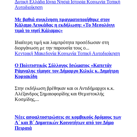
Δυτική Ελλάδα
Ιόνια Νησιά
Ιστορία
Κοινωνία
Τοπική
Αυτοδιοίκηση
Με βαθιά συγκίνηση πραγματοποιήθηκε στον
Κάλαμο Λευκάδας η εκδήλωση: «Το Μεσολόγγι
τιμά το νησί Κάλαμος»
Ιδιαίτερη τιμή και λαμπρότητα προσέδωσαν στη
διοργάνωση με την παρουσία τους ο...
Κεντρική Μακεδονία
Κοινωνία
Τοπική Αυτοδιοίκηση
Ο Πολιτιστικός Σύλλογος Ισώματος «Καπετάν
Ράμναλης τίμησε τον Δήμαρχο Κιλκίς κ. Δημήτρη
Κυριακίδη
Στην εκδήλωση βρέθηκαν και οι Αντιδήμαρχοι κ.κ.
Αλέξανδρος Σημαιοφορίδης και Θεμιστοκλής
Κοσμίδης,...
Νέες ασφαλτοστρώσεις σε κομβικούς δρόμους των
Α΄ και Β΄ Δημοτικών Κοινοτήτων από τον Δήμο
Πειραιά