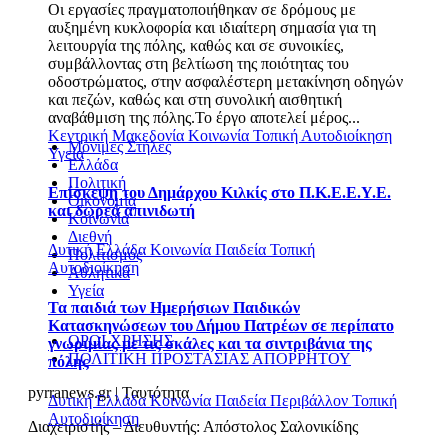
Οι εργασίες πραγματοποιήθηκαν σε δρόμους με
αυξημένη κυκλοφορία και ιδιαίτερη σημασία για τη
λειτουργία της πόλης, καθώς και σε συνοικίες,
συμβάλλοντας στη βελτίωση της ποιότητας του
οδοστρώματος, στην ασφαλέστερη μετακίνηση οδηγών
και πεζών, καθώς και στη συνολική αισθητική
αναβάθμιση της πόλης.Το έργο αποτελεί μέρος...
Κεντρική Μακεδονία
Κοινωνία
Τοπική Αυτοδιοίκηση
Μόνιμες Στήλες
Υγεία
Ελλάδα
Πολιτική
Επίσκεψη του Δημάρχου Κιλκίς στο Π.Κ.Ε.Ε.Υ.Ε.
Οικονομία
και δωρεά απινιδωτή
Κοινωνία
Διεθνή
Δυτική Ελλάδα
Κοινωνία
Παιδεία
Τοπική
Πολιτισμός
Αυτοδιοίκηση
Αθλητικά
Υγεία
Τα παιδιά των Ημερήσιων Παιδικών
Κατασκηνώσεων του Δήμου Πατρέων σε περίπατο
ΟΡΟΙ ΧΡΗΣΗΣ
γνωριμίας με τις σκάλες και τα σιντριβάνια της
ΠΟΛΙΤΙΚΗ ΠΡΟΣΤΑΣΙΑΣ ΑΠΟΡΡΗΤΟΥ
πόλης
pyrranews.gr | Ταυτότητα
Δυτική Ελλάδα
Κοινωνία
Παιδεία
Περιβάλλον
Τοπική
Αυτοδιοίκηση
Διαχειριστής – Διευθυντής: Απόστολος Σαλονικίδης