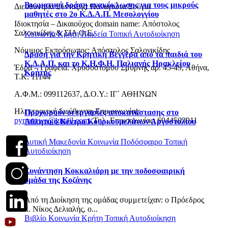
Βιωματική δράση ανακύκλωσης για τους μικρούς
Διευθύντρια Σύνταξης: Παναγιώτα Σούγια
μαθητές στο 2ο Κ.Δ.Α.Π. Μεσολογγίου
Ιδιοκτησία – Δικαιούχος domain name: Απόστολος
Σαλονικίδης & ΣΙΑ Ο.Ε.
Κοινωνία
Κρήτη
Παιδεία
Τοπική Αυτοδιοίκηση
Νόμιμος Εκπρόσωπος: Απόστολος Σαλονικίδης
Δράση για την Κρητική Βεγγέρα από τα παιδιά του
Κ.Δ.Α.Π. και το Κ.Η.Φ.Η. Παλιανής Ηρακλείου
Έδρα – Γραφεία: Χρυσοστόμου Σμύρνης αρ. 45-49, Αθήνα,
Κρήτης
Τ.Κ. 11144
Α.Φ.Μ.: 099112637, Δ.Ο.Υ.: ΙΓ΄ ΑΘΗΝΩΝ
Ηλεκτρονική διεύθυνση Επικοινωνίας:
Προχωρούν οι εργασίες αποκατάστασης στο
pyrranews@gmail.com
, Τηλ. Επικοινωνίας: 6944503911
Αθλητικό Κέντρο Κουρκουμελάτων Αργοστολίου
Δυτική Μακεδονία
Κοινωνία
Ποδόσφαιρο
Τοπική
Αυτοδιοίκηση
Συνάντηση Κοκκαλιάρη με την ποδοσφαιρική
ομάδα της Κοζάνης
Από τη Διοίκηση της ομάδας συμμετείχαν: o Πρόεδρος
κ. Νίκος Δελιαλής, ο...
Βιβλίο
Κοινωνία
Κρήτη
Τοπική Αυτοδιοίκηση