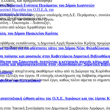
ς Ελλάδος, και πραγματοποιήθηκε
ίου 2025.
 στη Δημοτική Ενότητα Περάματος του Δήμου Ιωαννιτών
μονική Ημερίδα του Ο.Π.Ε.Δ. για
Οικονομία-Ανάπτυξη»
βελτίωση και επέκταση έργων υποδομής στη Δ.Ε. Περάματος», συνολ
ιλος Προβληματισμού για τον
έγκας, με τον ανάδοχο του έργου.
ιοσύνη – Οικονομία – Ανάπτυξη»,
μεστο από κόσμο Αμφιθέατρο του
ολη, του Δήμου Ηρακλείου Κρήτης
οβάθμιας εκπαίδευσης, η Δημοτική Αρχή Ηρακλείου Κρήτης προχώρησ
 στην Κηπούπολη.
ς πολίτες για τις αδέσποτες γάτες του Δήμου Νέας Φιλαδέλφεια
η ποίησης και μουσικής στην Κοβεντάρειο Δημοτική Βιβλιοθήκ
ό δίκτυο του Σαρωνικού, περνώντας ο κεντρικός αγωγός κάτω από
νωσης και δημιουργικότητας στην «Κουνδούρειο» Δημοτική Βιβλ
αγωγού αποχέτευσης ακαθάρτων κάτω από τη Διώρυγα της Κορίνθου, στ
Κοζάνης
 την εξέλιξη του έργου. Η επιτυχής ολοκλήρωση της διάβασης σηματο
 Θεοδώρων) περιβαλλοντικό έργο, καθώς πλέον αίρεται το σημαντικό
μβούλιο του Κιλκισιακού
ι αναπτυξιακή ώθηση μέσω της Ο.Χ.Ε. Αγράφων και της λίμνης 
στη στην Τακτική Συνεδρίαση του Δημοτικού Συμβουλίου Αγράφων, 