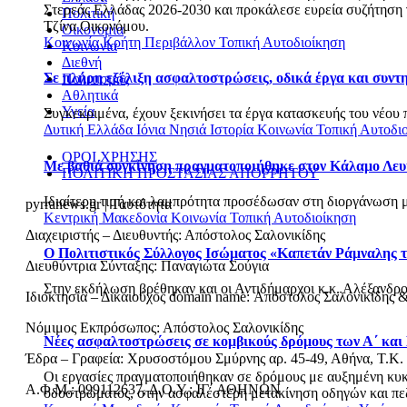
Στερεάς Ελλάδας 2026-2030 και προκάλεσε ευρεία συζήτηση γι
Πολιτική
Τζίνα Οικονόμου.
Οικονομία
Κοινωνία
Κρήτη
Περιβάλλον
Τοπική Αυτοδιοίκηση
Κοινωνία
Διεθνή
Σε πλήρη εξέλιξη ασφαλτοστρώσεις, οδικά έργα και συν
Πολιτισμός
Αθλητικά
Υγεία
Συγκεκριμένα, έχουν ξεκινήσει τα έργα κατασκευής του νέου 
Δυτική Ελλάδα
Ιόνια Νησιά
Ιστορία
Κοινωνία
Τοπική Αυτοδι
ΟΡΟΙ ΧΡΗΣΗΣ
Με βαθιά συγκίνηση πραγματοποιήθηκε στον Κάλαμο Λευ
ΠΟΛΙΤΙΚΗ ΠΡΟΣΤΑΣΙΑΣ ΑΠΟΡΡΗΤΟΥ
Ιδιαίτερη τιμή και λαμπρότητα προσέδωσαν στη διοργάνωση με
pyrranews.gr | Ταυτότητα
Κεντρική Μακεδονία
Κοινωνία
Τοπική Αυτοδιοίκηση
Διαχειριστής – Διευθυντής: Απόστολος Σαλονικίδης
Ο Πολιτιστικός Σύλλογος Ισώματος «Καπετάν Ράμναλης τ
Διευθύντρια Σύνταξης: Παναγιώτα Σούγια
Στην εκδήλωση βρέθηκαν και οι Αντιδήμαρχοι κ.κ. Αλέξανδρο
Ιδιοκτησία – Δικαιούχος domain name: Απόστολος Σαλονικίδης 
Νόμιμος Εκπρόσωπος: Απόστολος Σαλονικίδης
Νέες ασφαλτοστρώσεις σε κομβικούς δρόμους των Α΄ και
Έδρα – Γραφεία: Χρυσοστόμου Σμύρνης αρ. 45-49, Αθήνα, Τ.Κ.
Οι εργασίες πραγματοποιήθηκαν σε δρόμους με αυξημένη κυκλο
Α.Φ.Μ.: 099112637, Δ.Ο.Υ.: ΙΓ΄ ΑΘΗΝΩΝ
οδοστρώματος, στην ασφαλέστερη μετακίνηση οδηγών και πεζώ