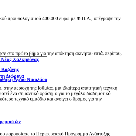
ικού προϋπολογισμού 400.000 ευρώ με Φ.Π.Α., υπέγραψε την
ε στο πρώτο βήμα για την απόκτηση ακινήτου επτά, περίπου,
ς-Νέας Χαλκηδόνας
η Κοζάνης
 τη Διώρυγα
ιοθήκη Αγίου Νικολάου
ην περιοχή της Ισθμίας, μια ιδιαίτερα απαιτητική τεχνική
δοτεί ένα σημαντικό ορόσημο για το μεγάλο διαδημοτικό
τερο τεχνικό εμπόδιο και ανοίγει ο δρόμος για την
Κρεμαστών
όπου παρουσίασε το Περιφερειακό Πρόγραμμα Ανάπτυξης