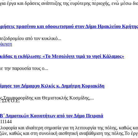
α έργα και δράσεις ανάπτυξης της ευρύτερης περιοχής, ενώ μέσω δια
τηρήσεις πρασίνου και οδοφωτισμού στον Δήμο Ηρακλείου Κρήτη
πεζοδρομίου από τον κυκλικό...
οίκηση
κάδας η εκδήλωση: «Το Μεσολόγγι τιμά το νησί Κάλαμος»
 την παρουσία τους ο...
ίμησε τον Δήμαρχο Κιλκίς κ. Δημήτρη Κυριακίδη
ς Σημαιοφορίδης και Θεμιστοκλής Κοσμίδης,...
& ΣΙΑ Ο.Ε.
 Β΄ Δημοτικών Κοινοτήτων από τον Δήμο Πειραιά
 11144
φορία και ιδιαίτερη σημασία για τη λειτουργία της πόλης, καθώς κα
ν, καθώς και στη συνολική αισθητική αναβάθμιση της πόλης.Το έργο