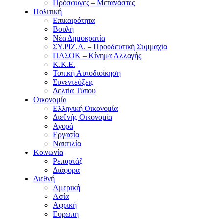
Πρόσφυγες – Μετανάστες
Πολιτική
Επικαιρότητα
Βουλή
Νέα Δημοκρατία
ΣΥ.ΡΙΖ.Α. – Προοδευτική Συμμαχία
ΠΑΣΟΚ – Κίνημα Αλλαγής
Κ.Κ.Ε.
Τοπική Αυτοδιοίκηση
Συνεντεύξεις
Δελτία Τύπου
Οικονομία
Ελληνική Οικονομία
Διεθνής Οικονομία
Αγορά
Εργασία
Ναυτιλία
Κοινωνία
Ρεπορτάζ
Διάφορα
Διεθνή
Αμερική
Ασία
Αφρική
Ευρώπη