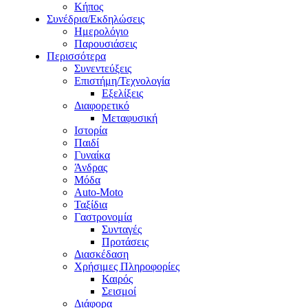
Κήπος
Συνέδρια/Εκδηλώσεις
Ημερολόγιο
Παρουσιάσεις
Περισσότερα
Συνεντεύξεις
Επιστήμη/Τεχνολογία
Εξελίξεις
Διαφορετικό
Μεταφυσική
Ιστορία
Παιδί
Γυναίκα
Άνδρας
Μόδα
Auto-Moto
Ταξίδια
Γαστρονομία
Συνταγές
Προτάσεις
Διασκέδαση
Χρήσιμες Πληροφορίες
Καιρός
Σεισμοί
Διάφορα