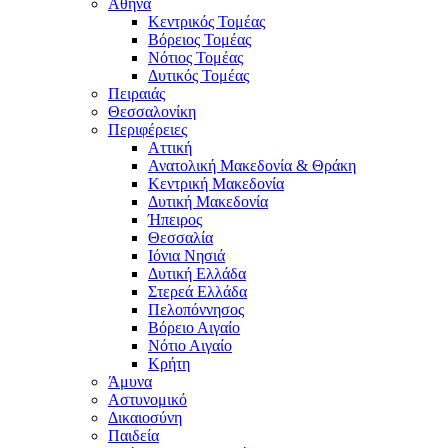
Αθήνα
Κεντρικός Τομέας
Βόρειος Τομέας
Νότιος Τομέας
Δυτικός Τομέας
Πειραιάς
Θεσσαλονίκη
Περιφέρειες
Αττική
Ανατολική Μακεδονία & Θράκη
Κεντρική Μακεδονία
Δυτική Μακεδονία
Ήπειρος
Θεσσαλία
Ιόνια Νησιά
Δυτική Ελλάδα
Στερεά Ελλάδα
Πελοπόννησος
Βόρειο Αιγαίο
Νότιο Αιγαίο
Κρήτη
Άμυνα
Αστυνομικό
Δικαιοσύνη
Παιδεία