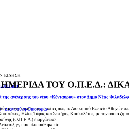
Ν ΕΙΔΗΣΗ
ΜΕΡΙΔΑ ΤΟΥ Ο.Π.Ε.Δ.: ΔΙΚ
οδιοίκηση
ά της ανέγερσης του νέου «Κένταυρου» στον Δήμο Νέας Φιλαδέλ
ας ενημέρωσε τους πολίτες πως το Διοικητικό Εφετείο Αθηνών απέρ
: «Δικαιοσύνη-Οικονομία-
ουτσάκης, Ηλίας Τάφας και Σωτήρης Κοσκολέτος, με την οποία ζητού
οσύνης (Ο.Π.Ε.Δ.) διοργάνωσε
 Ανάπτυξη», που υλοποιήθηκε σε