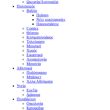
Ωκεανία/Αυστραλία
Πολιτισμός
Βιβλίο
Ποίηση
Νέες κυκλοφορίες
Παρουσιάσεις
Comics
Θέατρο
Κινηματογράφος
Τηλεόραση
Μουσική
Χορός
Εικαστικά
Αρχαιολογία
Μουσεία
Αθλητικά
Ποδόσφαιρο
Μπάσκετ
Άλλα Αθλήματα
Υγεία
Ευεξία
Διάφορα
Περιβάλλον
Οικολογία
Κατοικίδια