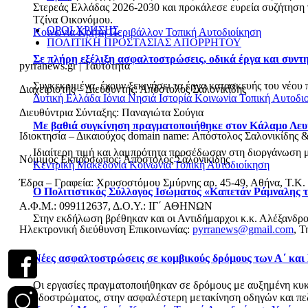
Στερεάς Ελλάδας 2026-2030 και προκάλεσε ευρεία συζήτηση γι
Τζίνα Οικονόμου.
ΟΡΟΙ ΧΡΗΣΗΣ
Κοινωνία
Κρήτη
Περιβάλλον
Τοπική Αυτοδιοίκηση
ΠΟΛΙΤΙΚΗ ΠΡΟΣΤΑΣΙΑΣ ΑΠΟΡΡΗΤΟΥ
Σε πλήρη εξέλιξη ασφαλτοστρώσεις, οδικά έργα και συν
pyrranews.gr | Ταυτότητα
Συγκεκριμένα, έχουν ξεκινήσει τα έργα κατασκευής του νέου 
Διαχειριστής – Διευθυντής: Απόστολος Σαλονικίδης
Δυτική Ελλάδα
Ιόνια Νησιά
Ιστορία
Κοινωνία
Τοπική Αυτοδι
Διευθύντρια Σύνταξης: Παναγιώτα Σούγια
Με βαθιά συγκίνηση πραγματοποιήθηκε στον Κάλαμο Λευ
Ιδιοκτησία – Δικαιούχος domain name: Απόστολος Σαλονικίδης 
Ιδιαίτερη τιμή και λαμπρότητα προσέδωσαν στη διοργάνωση με
Νόμιμος Εκπρόσωπος: Απόστολος Σαλονικίδης
Κεντρική Μακεδονία
Κοινωνία
Τοπική Αυτοδιοίκηση
Έδρα – Γραφεία: Χρυσοστόμου Σμύρνης αρ. 45-49, Αθήνα, Τ.Κ.
Ο Πολιτιστικός Σύλλογος Ισώματος «Καπετάν Ράμναλης τ
Α.Φ.Μ.: 099112637, Δ.Ο.Υ.: ΙΓ΄ ΑΘΗΝΩΝ
Στην εκδήλωση βρέθηκαν και οι Αντιδήμαρχοι κ.κ. Αλέξανδρο
Ηλεκτρονική διεύθυνση Επικοινωνίας:
pyrranews@gmail.com
, Τ
Νέες ασφαλτοστρώσεις σε κομβικούς δρόμους των Α΄ και
Οι εργασίες πραγματοποιήθηκαν σε δρόμους με αυξημένη κυκλο
οδοστρώματος, στην ασφαλέστερη μετακίνηση οδηγών και πεζώ