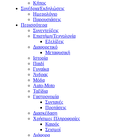
Κήπος
Συνέδρια/Εκδηλώσεις
Ημερολόγιο
Παρουσιάσεις
Περισσότερα
Συνεντεύξεις
Επιστήμη/Τεχνολογία
Εξελίξεις
Διαφορετικό
Μεταφυσική
Ιστορία
Παιδί
Γυναίκα
Άνδρας
Μόδα
Auto-Moto
Ταξίδια
Γαστρονομία
Συνταγές
Προτάσεις
Διασκέδαση
Χρήσιμες Πληροφορίες
Καιρός
Σεισμοί
Διάφορα