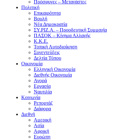
Πρόσφυγες – Μετανάστες
Πολιτική
Επικαιρότητα
Βουλή
Νέα Δημοκρατία
ΣΥ.ΡΙΖ.Α. – Προοδευτική Συμμαχία
ΠΑΣΟΚ – Κίνημα Αλλαγής
Κ.Κ.Ε.
Τοπική Αυτοδιοίκηση
Συνεντεύξεις
Δελτία Τύπου
Οικονομία
Ελληνική Οικονομία
Διεθνής Οικονομία
Αγορά
Εργασία
Ναυτιλία
Κοινωνία
Ρεπορτάζ
Διάφορα
Διεθνή
Αμερική
Ασία
Αφρική
Ευρώπη