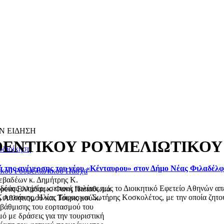
Ν ΕΙΔΗΣΗ
ΘΕΝΤΙΚΟΥ ΡΟΥΜΕΛΙΩΤΙΚΟΥ
οδιοίκηση
ά της ανέγερσης του νέου «Κένταυρου» στον Δήμο Νέας Φιλαδέλ
τικού Ρουμελιώτικου Πάσχα
εβαδέων κ. Δημήτρης Κ.
ας ενημέρωσε τους πολίτες πως το Διοικητικό Εφετείο Αθηνών απέρ
τερεάς Ελλάδας κ. Φανή Παπαθωμά
ουτσάκης, Ηλίας Τάφας και Σωτήρης Κοσκολέτος, με την οποία ζητού
, Αθλητισμού και Τουρισμού κ.
αβάθμισης του εορτασμού του
 με δράσεις για την τουριστική