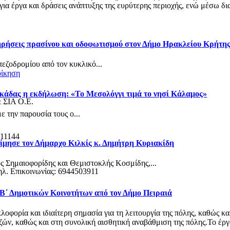
α έργα και δράσεις ανάπτυξης της ευρύτερης περιοχής, ενώ μέσω δια
τηρήσεις πρασίνου και οδοφωτισμού στον Δήμο Ηρακλείου Κρήτη
πεζοδρομίου από τον κυκλικό...
οίκηση
κάδας η εκδήλωση: «Το Μεσολόγγι τιμά το νησί Κάλαμος»
& ΣΙΑ Ο.Ε.
 την παρουσία τους ο...
 11144
ίμησε τον Δήμαρχο Κιλκίς κ. Δημήτρη Κυριακίδη
ς Σημαιοφορίδης και Θεμιστοκλής Κοσμίδης,...
ηλ. Επικοινωνίας: 6944503911
 Β΄ Δημοτικών Κοινοτήτων από τον Δήμο Πειραιά
φορία και ιδιαίτερη σημασία για τη λειτουργία της πόλης, καθώς κα
ν, καθώς και στη συνολική αισθητική αναβάθμιση της πόλης.Το έργο