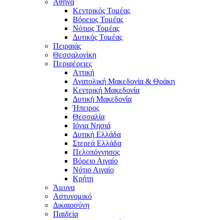
Αθήνα
Κεντρικός Τομέας
Βόρειος Τομέας
Νότιος Τομέας
Δυτικός Τομέας
Πειραιάς
Θεσσαλονίκη
Περιφέρειες
Αττική
Ανατολική Μακεδονία & Θράκη
Κεντρική Μακεδονία
Δυτική Μακεδονία
Ήπειρος
Θεσσαλία
Ιόνια Νησιά
Δυτική Ελλάδα
Στερεά Ελλάδα
Πελοπόννησος
Βόρειο Αιγαίο
Νότιο Αιγαίο
Κρήτη
Άμυνα
Αστυνομικό
Δικαιοσύνη
Παιδεία