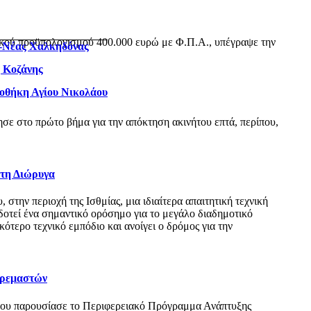
ικού προϋπολογισμού 400.000 ευρώ με Φ.Π.Α., υπέγραψε την
ς-Νέας Χαλκηδόνας
η Κοζάνης
ιοθήκη Αγίου Νικολάου
ε στο πρώτο βήμα για την απόκτηση ακινήτου επτά, περίπου,
 τη Διώρυγα
ην περιοχή της Ισθμίας, μια ιδιαίτερα απαιτητική τεχνική
δοτεί ένα σημαντικό ορόσημο για το μεγάλο διαδημοτικό
τερο τεχνικό εμπόδιο και ανοίγει ο δρόμος για την
Κρεμαστών
όπου παρουσίασε το Περιφερειακό Πρόγραμμα Ανάπτυξης