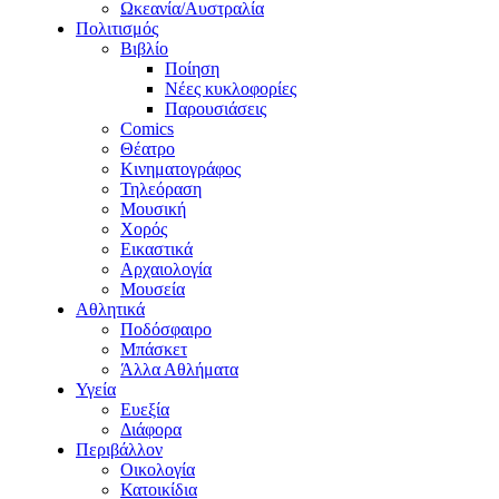
Ωκεανία/Αυστραλία
Πολιτισμός
Βιβλίο
Ποίηση
Νέες κυκλοφορίες
Παρουσιάσεις
Comics
Θέατρο
Κινηματογράφος
Τηλεόραση
Μουσική
Χορός
Εικαστικά
Αρχαιολογία
Μουσεία
Αθλητικά
Ποδόσφαιρο
Μπάσκετ
Άλλα Αθλήματα
Υγεία
Ευεξία
Διάφορα
Περιβάλλον
Οικολογία
Κατοικίδια