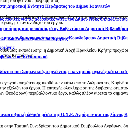
ίαση του φετινού προγράμματος
 στη Δημοτική Ενότητα Περάματος του Δήμου Ιωαννιτών
βελτίωση και επέκταση έργων υποδομής στη Δ.Ε. Περάματος», συνολ
ς πολίτες για τις αδέσποτες γάτες του Δήμου Νέας Φιλαδέλφεια
έγκας, με τον ανάδοχο του έργου.
η ποίησης και μουσικής στην Κοβεντάρειο Δημοτική Βιβλιοθήκ
νωσης και δημιουργικότητας στην «Κουνδούρειο» Δημοτική Βιβλ
ολη, του Δήμου Ηρακλείου Κρήτης
Κοζάνης
οβάθμιας εκπαίδευσης, η Δημοτική Αρχή Ηρακλείου Κρήτης προχώρησ
 στην Κηπούπολη.
μβούλιο του Κιλκισιακού
ό δίκτυο του Σαρωνικού, περνώντας ο κεντρικός αγωγός κάτω από
αγωγού αποχέτευσης ακαθάρτων κάτω από τη Διώρυγα της Κορίνθου, στ
 την εξέλιξη του έργου. Η επιτυχής ολοκλήρωση της διάβασης σηματο
 Θεοδώρων) περιβαλλοντικό έργο, καθώς πλέον αίρεται το σημαντικό
ι αναπτυξιακή ώθηση μέσω της Ο.Χ.Ε. Αγράφων και της λίμνης 
στη στην Τακτική Συνεδρίαση του Δημοτικού Συμβουλίου Αγράφων, 