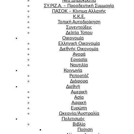
Νέα Δημοκρατία
ΣΥ.ΡΙΖ.Α. – Προοδευτική Συμμαχία
ΠΑΣΟΚ – Κίνημα Αλλαγής
Κ.Κ.Ε.
Τοπική Αυτοδιοίκηση
Συνεντεύξεις
Δελτία Τύπου
Οικονομία
Ελληνική Οικονομία
Διεθνής Οικονομία
Αγορά
Εργασία
Ναυτιλία
Κοινωνία
Ρεπορτάζ
Διάφορα
Διεθνή
Αμερική
Ασία
Αφρική
Ευρώπη
Ωκεανία/Αυστραλία
Πολιτισμός
Βιβλίο
Ποίηση