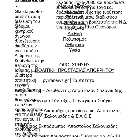
Ελλάδας 2026-2030 και προκάλεσε
Μόνιμες Στήλες
ευρεία συζήτηση για έργα και
Ελλάδα
Ολοκληρώθηκε
δράσεις ανάπτυξης της ευρύτερης
με επιτυχία η
Πολιτική
περιοχής, ενώ μέσω διαδικτύου
διέλευση του
συμμετείχε και η βουλευτής της Ν.Δ.
Οικονομία
δίδυμου
Ευρυτανίας κ. Τζίνα Οικονόμου.
Κοινωνία
κεντρικού
Διεθνή
αγωγού
Πολιτισμός
αποχέτευσης
Αθλητικά
ακαθάρτων
Υγεία
κάτω από τη
Διώρυγα της
Κορίνθου, στην
ΟΡΟΙ ΧΡΗΣΗΣ
περιοχή της
ΠΟΛΙΤΙΚΗ ΠΡΟΣΤΑΣΙΑΣ ΑΠΟΡΡΗΤΟΥ
Ισθμίας, μια
ιδιαίτερα
απαιτητική
pyrranews.gr | Ταυτότητα
τεχνική
παρέμβαση, η
Διαχειριστής – Διευθυντής: Απόστολος Σαλονικίδης
οποία
θεωρούνταν
Διευθύντρια Σύνταξης: Παναγιώτα Σούγια
το πλέον
κρίσιμο στάδιο
Ιδιοκτησία – Δικαιούχος domain name: Απόστολος
για την εξέλιξη
Σαλονικίδης & ΣΙΑ Ο.Ε.
του έργου. Η
επιτυχής
Νόμιμος Εκπρόσωπος: Απόστολος Σαλονικίδης
ολοκλήρωση
της διάβασης
Έδρα – Γραφεία: Χρυσοστόμου Σμύρνης αρ. 45-49,