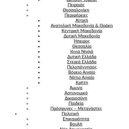
Πειραιάς
Θεσσαλονίκη
Περιφέρειες
Αττική
Ανατολική Μακεδονία & Θράκη
Κεντρική Μακεδονία
Δυτική Μακεδονία
Ήπειρος
Θεσσαλία
Ιόνια Νησιά
Δυτική Ελλάδα
Στερεά Ελλάδα
Πελοπόννησος
Βόρειο Αιγαίο
Νότιο Αιγαίο
Κρήτη
Άμυνα
Αστυνομικό
Δικαιοσύνη
Παιδεία
Πρόσφυγες – Μετανάστες
Πολιτική
Επικαιρότητα
Βουλή