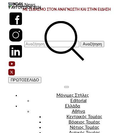
Skip
SUNDAY
9 ΑΥΓΟΎΣΤΟΥ 2026
to
ΜΕ ΣΕΒΑΣΜΟ ΣΤΟΝ ΑΝΑΓΝΩΣΤΗ ΚΑΙ ΣΤΗΝ ΕΙΔΗΣΗ
content
Αναζήτηση
για:
ΠΡΩΤΟΣΕΛΙΔΟ
Μόνιμες Στήλες
Editorial
Ελλάδα
Αθήνα
Κεντρικός Τομέας
Βόρειος Τομέας
Νότιος Τομέας
Δυτικός Τομέας