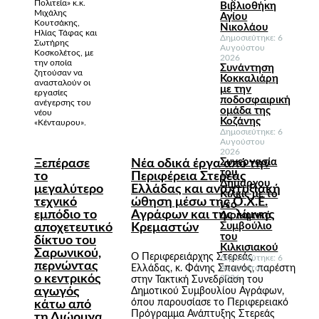
Πολιτεία» κ.κ.
Βιβλιοθήκη
Μιχάλης
Αγίου
Κουτσάκης,
Νικολάου
Ηλίας Τάφας και
Δημοσιεύτηκε: 6
Σωτήρης
Αυγούστου
Κοσκολέτος, με
2026
την οποία
Συνάντηση
ζητούσαν να
Κοκκαλιάρη
ανασταλούν οι
με την
εργασίες
ποδοσφαιρική
ανέγερσης του
ομάδα της
νέου
Κοζάνης
«Κένταυρου».
Δημοσιεύτηκε: 6
Αυγούστου
2026
Συνεργασία
Ξεπέρασε
Νέα οδικά έργα από την
του
το
Περιφέρεια Στερεάς
Δημάρχου
μεγαλύτερο
Ελλάδας και αναπτυξιακή
Κιλκίς με το
τεχνικό
ώθηση μέσω της Ο.Χ.Ε.
νέο
εμπόδιο το
Αγράφων και της λίμνης
Διοικητικό
Συμβούλιο
αποχετευτικό
Κρεμαστών
του
δίκτυο του
Κιλκισιακού
Σαρωνικού,
Ο Περιφερειάρχης Στερεάς
Δημοσιεύτηκε: 6
περνώντας
Ελλάδας, κ. Φάνης Σπανός, παρέστη
Αυγούστου
ο κεντρικός
2026
στην Τακτική Συνεδρίαση του
αγωγός
Δημοτικού Συμβουλίου Αγράφων,
όπου παρουσίασε το Περιφερειακό
κάτω από
Πρόγραμμα Ανάπτυξης Στερεάς
τη Διώρυγα