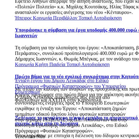
Εφετείο Αθηνών απέρριψε την αίτηση αναστολής, που είχαν κ
«Πολιτών Πολιτεία» κ.κ. Μιχάλης Κουτσάκης, Ηλίας Τάφας κ
ανασταλούν οι εργασίες ανέγερσης του νέου «Κένταυρου».
Ήπειρος
Κοινωνία
Περιβάλλον
Τοπική Αυτοδιοίκηση
Υπογράφηκε η σύμβαση για έργα υποδομής 400.000 ευρώ
Ιωαννιτών
Τη σύμβαση για την υλοποίηση του έργου: «Αποκατάσταση, β
Περάματος», συνολικού προϋπολογισμού 400.000 ευρώ με Φ.
Δήμαρχος Ιωαννιτών, κ. Θωμάς Μπέγκας, με τον ανάδοχο του
Κοινωνία
Κρήτη
Παιδεία
Τοπική Αυτοδιοίκηση
Πρώτο βήμα για το νέο σχολικό συγκρότημα στην Κηπούπ
Ένταξη έργου του Δήμου Λευκάδας στο Ειδικό
Πρόγραμμα «Φυσικών Καταστροφών» του Υπουργείου
Με στόχο την κάλυψη των αναγκών της προσχολικής και πρω
Εσωτερικών
Κρήτης προχώρησε στο πρώτο βήμα για την απόκτηση ακινήτ
Ο Δήμος Λευκάδας ανακοίνωσε πως έπειτα από
Φιλελλήνων και ΑΧΕΠΑ στην Κηπούπολη.
συντονισμένες ενέργειες προς το Υπουργείο Εσωτερικών
εγκρίθηκε η ένταξη του Έργου: «Αποκατάσταση ζημιών
τμημάτων οδικού δικτύου λόγω φυσικών καταστροφών
Ξεπέρασε το μεγαλύτερο τεχνικό εμπόδιο το αποχετευτικό
στην περιοχή ΤΕΠΕΛΑΣ της Δ.Ε. Απολλώνιων και στην
αγωγός κάτω από τη Διώρυγα
κοινότητα Εγκλουβής του Δήμου Λευκάδας», στο Ειδικό
Πρόγραμμα «Φυσικών Καταστροφών».
Ολοκληρώθηκε με επιτυχία η διέλευση του δίδυμου κεντρικ
Τελευταία Νέα