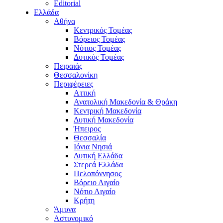
Editorial
Ελλάδα
Αθήνα
Κεντρικός Τομέας
Βόρειος Τομέας
Νότιος Τομέας
Δυτικός Τομέας
Πειραιάς
Θεσσαλονίκη
Περιφέρειες
Αττική
Ανατολική Μακεδονία & Θράκη
Κεντρική Μακεδονία
Δυτική Μακεδονία
Ήπειρος
Θεσσαλία
Ιόνια Νησιά
Δυτική Ελλάδα
Στερεά Ελλάδα
Πελοπόννησος
Βόρειο Αιγαίο
Νότιο Αιγαίο
Κρήτη
Άμυνα
Αστυνομικό