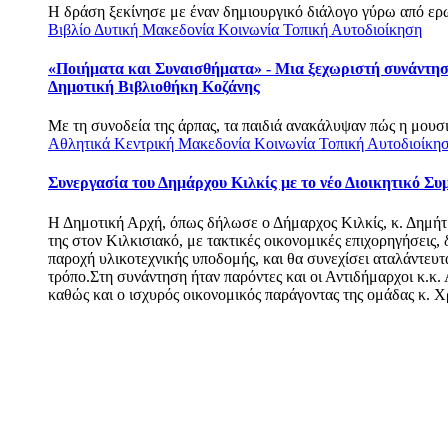
Η δράση ξεκίνησε με έναν δημιουργικό διάλογο γύρω από ερω
Βιβλίο
Δυτική Μακεδονία
Κοινωνία
Τοπική Αυτοδιοίκηση
«Ποιήματα και Συναισθήματα» - Μια ξεχωριστή συνάντησ
Δημοτική Βιβλιοθήκη Κοζάνης
Με τη συνοδεία της άρπας, τα παιδιά ανακάλυψαν πώς η μουσι
Αθλητικά
Κεντρική Μακεδονία
Κοινωνία
Τοπική Αυτοδιοίκη
Συνεργασία του Δημάρχου Κιλκίς με το νέο Διοικητικό Συ
Η Δημοτική Αρχή, όπως δήλωσε ο Δήμαρχος Κιλκίς, κ. Δημήτρ
της στον Κιλκισιακό, με τακτικές οικονομικές επιχορηγήσεις
παροχή υλικοτεχνικής υποδομής, και θα συνεχίσει αταλάντευ
τρόπο.Στη συνάντηση ήταν παρόντες και οι Αντιδήμαρχοι κ.κ
καθώς και ο ισχυρός οικονομικός παράγοντας της ομάδας κ. 