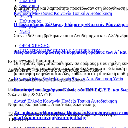
Πολιτική
Οικονομία
Ιδιαίτερη τιμή και λαμπρότητα προσέδωσαν στη διοργάνωση με
Κοινωνία
Κεντρική Μακεδονία
Κοινωνία
Τοπική Αυτοδιοίκηση
Διεθνή
Πολιτισμός
Ο Πολιτιστικός Σύλλογος Ισώματος «Καπετάν Ράμναλης τ
Αθλητικά
Υγεία
Στην εκδήλωση βρέθηκαν και οι Αντιδήμαρχοι κ.κ. Αλέξανδρο
ΟΡΟΙ ΧΡΗΣΗΣ
ΠΟΛΙΤΙΚΗ ΠΡΟΣΤΑΣΙΑΣ ΑΠΟΡΡΗΤΟΥ
Νέες ασφαλτοστρώσεις σε κομβικούς δρόμους των Α΄ και
pyrranews.gr | Ταυτότητα
Οι εργασίες πραγματοποιήθηκαν σε δρόμους με αυξημένη κυκλο
πόλης, καθώς και σε συνοικίες, συμβάλλοντας στη βελτίωση 
Διαχειριστής – Διευθυντής: Απόστολος Σαλονικίδης
μετακίνηση οδηγών και πεζών, καθώς και στη συνολική αισθητ
Κεντρική Μακεδονία
Κοινωνία
Τοπική Αυτοδιοίκηση
Υγεία
Διευθύντρια Σύνταξης: Παναγιώτα Σούγια
Ιδιοκτησία – Δικαιούχος domain name: Απόστολος
Επίσκεψη του Δημάρχου Κιλκίς στο Π.Κ.Ε.Ε.Υ.Ε. και δω
Σαλονικίδης & ΣΙΑ Ο.Ε.
Δυτική Ελλάδα
Κοινωνία
Παιδεία
Τοπική Αυτοδιοίκηση
Νόμιμος Εκπρόσωπος: Απόστολος Σαλονικίδης
Τα παιδιά των Ημερήσιων Παιδικών Κατασκηνώσεων του 
Έδρα – Γραφεία: Χρυσοστόμου Σμύρνης αρ. 45-49, Αθήνα,
σκάλες και τα σιντριβάνια της πόλης
Τ.Κ. 11144