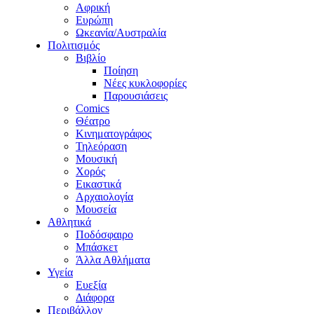
Αφρική
Ευρώπη
Ωκεανία/Αυστραλία
Πολιτισμός
Βιβλίο
Ποίηση
Νέες κυκλοφορίες
Παρουσιάσεις
Comics
Θέατρο
Κινηματογράφος
Τηλεόραση
Μουσική
Χορός
Εικαστικά
Αρχαιολογία
Μουσεία
Αθλητικά
Ποδόσφαιρο
Μπάσκετ
Άλλα Αθλήματα
Υγεία
Ευεξία
Διάφορα
Περιβάλλον