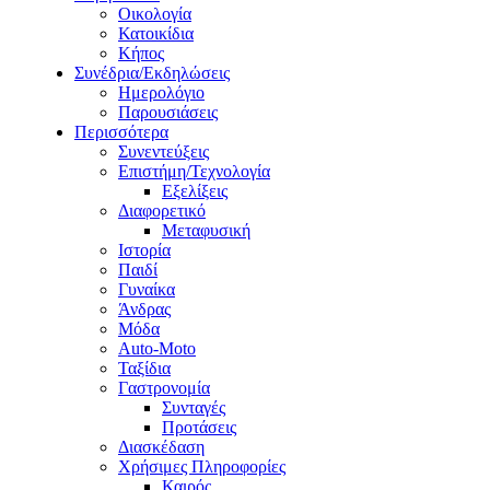
Οικολογία
Κατοικίδια
Κήπος
Συνέδρια/Εκδηλώσεις
Ημερολόγιο
Παρουσιάσεις
Περισσότερα
Συνεντεύξεις
Επιστήμη/Τεχνολογία
Εξελίξεις
Διαφορετικό
Μεταφυσική
Ιστορία
Παιδί
Γυναίκα
Άνδρας
Μόδα
Auto-Moto
Ταξίδια
Γαστρονομία
Συνταγές
Προτάσεις
Διασκέδαση
Χρήσιμες Πληροφορίες
Καιρός