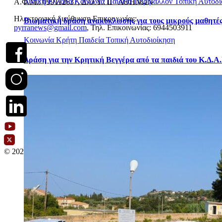
Δυτική Ελλάδα
Κοινωνία
Παιδεία
Περιβάλλον
Τοπική Αυτοδι
Α.Φ.Μ.: 099112637, Δ.Ο.Υ.: ΙΓ΄ ΑΘΗΝΩΝ
Ηλεκτρονική διεύθυνση Επικοινωνίας:
Βιωματική δράση ανακύκλωσης για τους μικρούς μαθητές
pyrranews@gmail.com
, Τηλ. Επικοινωνίας: 6944503911
Κοινωνία
Κρήτη
Παιδεία
Τοπική Αυτοδιοίκηση
Δράση για την Κρητική Βεγγέρα από τα παιδιά του Κ.Δ.Α
© 2026
WEDOO