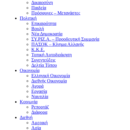
Δικαιοσύνη
Παιδεία
Πρόσφυγες – Μετανάστες
Πολιτική
Επικαιρότητα
Βουλή
Νέα Δημοκρατία
ΣΥ.ΡΙΖ.Α. – Προοδευτική Συμμαχία
ΠΑΣΟΚ – Κίνημα Αλλαγής
Κ.Κ.Ε.
Τοπική Αυτοδιοίκηση
Συνεντεύξεις
Δελτία Τύπου
Οικονομία
Ελληνική Οικονομία
Διεθνής Οικονομία
Αγορά
Εργασία
Ναυτιλία
Κοινωνία
Ρεπορτάζ
Διάφορα
Διεθνή
Αμερική
Ασία