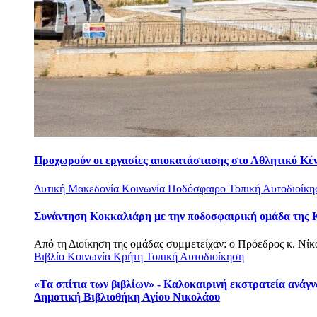
Προχωρούν οι εργασίες αποκατάστασης στο Αθλητικό Κέ
Δυτική Μακεδονία
Κοινωνία
Ποδόσφαιρο
Τοπική Αυτοδιοίκη
Συνάντηση Κοκκαλιάρη με την ποδοσφαιρική ομάδα της 
Από τη Διοίκηση της ομάδας συμμετείχαν: o Πρόεδρος κ. Νίκος
Βιβλίο
Κοινωνία
Κρήτη
Τοπική Αυτοδιοίκηση
«Τα σπίτια των βιβλίων» - Καλοκαιρινή εκστρατεία ανάγ
Δημοτική Βιβλιοθήκη Αγίου Νικολάου