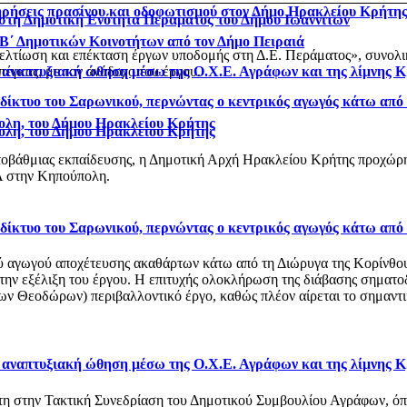
τηρήσεις πρασίνου και οδοφωτισμού στον Δήμο Ηρακλείου Κρήτη
 στη Δημοτική Ενότητα Περάματος του Δήμου Ιωαννιτών
 Β΄ Δημοτικών Κοινοτήτων από τον Δήμο Πειραιά
βελτίωση και επέκταση έργων υποδομής στη Δ.Ε. Περάματος», συνολ
ι αναπτυξιακή ώθηση μέσω της Ο.Χ.Ε. Αγράφων και της λίμνης 
έγκας, με τον ανάδοχο του έργου.
ό δίκτυο του Σαρωνικού, περνώντας ο κεντρικός αγωγός κάτω από
ολη, του Δήμου Ηρακλείου Κρήτης
ολη, του Δήμου Ηρακλείου Κρήτης
οβάθμιας εκπαίδευσης, η Δημοτική Αρχή Ηρακλείου Κρήτης προχώρησ
 στην Κηπούπολη.
ό δίκτυο του Σαρωνικού, περνώντας ο κεντρικός αγωγός κάτω από
αγωγού αποχέτευσης ακαθάρτων κάτω από τη Διώρυγα της Κορίνθου, στ
 την εξέλιξη του έργου. Η επιτυχής ολοκλήρωση της διάβασης σηματο
 Θεοδώρων) περιβαλλοντικό έργο, καθώς πλέον αίρεται το σημαντικό
ι αναπτυξιακή ώθηση μέσω της Ο.Χ.Ε. Αγράφων και της λίμνης 
στη στην Τακτική Συνεδρίαση του Δημοτικού Συμβουλίου Αγράφων, 