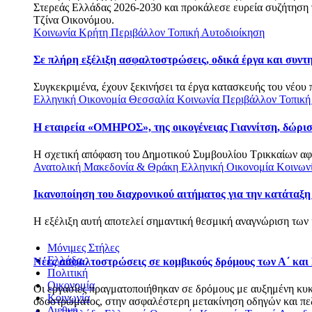
Στερεάς Ελλάδας 2026-2030 και προκάλεσε ευρεία συζήτηση γι
Τζίνα Οικονόμου.
Κοινωνία
Κρήτη
Περιβάλλον
Τοπική Αυτοδιοίκηση
Σε πλήρη εξέλιξη ασφαλτοστρώσεις, οδικά έργα και συν
Συγκεκριμένα, έχουν ξεκινήσει τα έργα κατασκευής του νέου 
Ελληνική Οικονομία
Θεσσαλία
Κοινωνία
Περιβάλλον
Τοπική
Η εταιρεία «ΟΜΗΡΟΣ», της οικογένειας Γιαννίτση, δώρι
Η σχετική απόφαση του Δημοτικού Συμβουλίου Τρικκαίων αφο
Ανατολική Μακεδονία & Θράκη
Ελληνική Οικονομία
Κοινων
Ικανοποίηση του διαχρονικού αιτήματος για την κατάταξη
Η εξέλιξη αυτή αποτελεί σημαντική θεσμική αναγνώριση των 
Μόνιμες Στήλες
Ελλάδα
Νέες ασφαλτοστρώσεις σε κομβικούς δρόμους των Α΄ και
Πολιτική
Οικονομία
Οι εργασίες πραγματοποιήθηκαν σε δρόμους με αυξημένη κυκλο
Κοινωνία
οδοστρώματος, στην ασφαλέστερη μετακίνηση οδηγών και πεζώ
Διεθνή