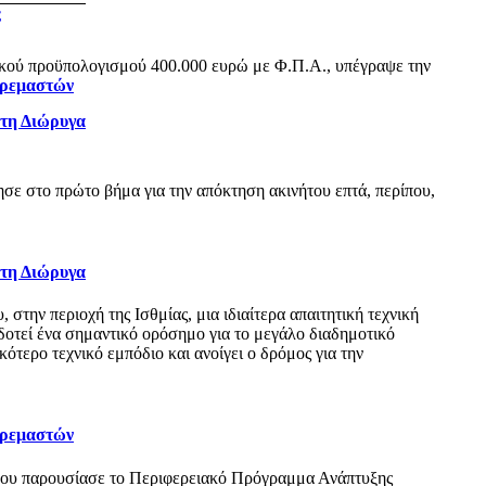
ς
ικού προϋπολογισμού 400.000 ευρώ με Φ.Π.Α., υπέγραψε την
Κρεμαστών
 τη Διώρυγα
ε στο πρώτο βήμα για την απόκτηση ακινήτου επτά, περίπου,
 τη Διώρυγα
ην περιοχή της Ισθμίας, μια ιδιαίτερα απαιτητική τεχνική
δοτεί ένα σημαντικό ορόσημο για το μεγάλο διαδημοτικό
τερο τεχνικό εμπόδιο και ανοίγει ο δρόμος για την
Κρεμαστών
όπου παρουσίασε το Περιφερειακό Πρόγραμμα Ανάπτυξης