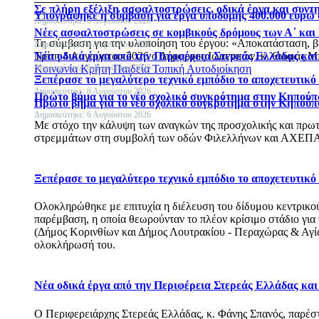
Σε πλήρη εξέλιξη ασφαλτοστρώσεις, οδικά έργα και συν
Υπογράφηκε η σύμβαση για έργα υποδομής 400.000 ευρώ
Δημοσιεύτηκε: 6 Αυγούστου 2026
Νέες ασφαλτοστρώσεις σε κομβικούς δρόμους των Α΄ και
Τη σύμβαση για την υλοποίηση του έργου: «Αποκατάσταση, 
Δημοσιεύτηκε: 6 Αυγούστου 2026
Νέα οδικά έργα από την Περιφέρεια Στερεάς Ελλάδας κα
Τρίτη 4 Αυγούστου 2026 ο Δήμαρχος Ιωαννιτών, κ. Θωμάς Μπ
Δημοσιεύτηκε: 6 Αυγούστου 2026
Κοινωνία
Κρήτη
Παιδεία
Τοπική Αυτοδιοίκηση
Ξεπέρασε το μεγαλύτερο τεχνικό εμπόδιο το αποχετευτικ
Δημοσιεύτηκε: 6 Αυγούστου 2026
Πρώτο βήμα για το νέο σχολικό συγκρότημα στην Κηπούπ
Πρώτο βήμα για το νέο σχολικό συγκρότημα στην Κηπούπ
Δημοσιεύτηκε: 6 Αυγούστου 2026
Με στόχο την κάλυψη των αναγκών της προσχολικής και πρωτ
στρεμμάτων στη συμβολή των οδών Φιλελλήνων και ΑΧΕΠΑ
Ξεπέρασε το μεγαλύτερο τεχνικό εμπόδιο το αποχετευτικ
Ολοκληρώθηκε με επιτυχία η διέλευση του δίδυμου κεντρικού 
παρέμβαση, η οποία θεωρούνταν το πλέον κρίσιμο στάδιο για
(Δήμος Κορινθίων και Δήμος Λουτρακίου - Περαχώρας & Αγίων
ολοκλήρωσή του.
Νέα οδικά έργα από την Περιφέρεια Στερεάς Ελλάδας κα
Ο Περιφερειάρχης Στερεάς Ελλάδας, κ. Φάνης Σπανός, παρέ