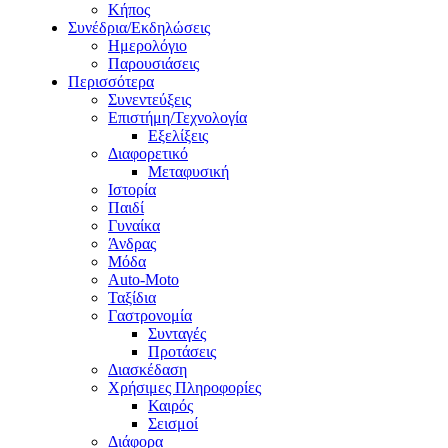
Κήπος
Συνέδρια/Εκδηλώσεις
Ημερολόγιο
Παρουσιάσεις
Περισσότερα
Συνεντεύξεις
Επιστήμη/Τεχνολογία
Εξελίξεις
Διαφορετικό
Μεταφυσική
Ιστορία
Παιδί
Γυναίκα
Άνδρας
Μόδα
Auto-Moto
Ταξίδια
Γαστρονομία
Συνταγές
Προτάσεις
Διασκέδαση
Χρήσιμες Πληροφορίες
Καιρός
Σεισμοί
Διάφορα