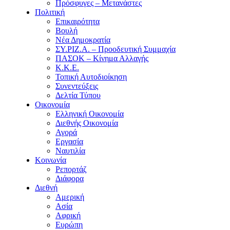
Πρόσφυγες – Μετανάστες
Πολιτική
Επικαιρότητα
Βουλή
Νέα Δημοκρατία
ΣΥ.ΡΙΖ.Α. – Προοδευτική Συμμαχία
ΠΑΣΟΚ – Κίνημα Αλλαγής
Κ.Κ.Ε.
Τοπική Αυτοδιοίκηση
Συνεντεύξεις
Δελτία Τύπου
Οικονομία
Ελληνική Οικονομία
Διεθνής Οικονομία
Αγορά
Εργασία
Ναυτιλία
Κοινωνία
Ρεπορτάζ
Διάφορα
Διεθνή
Αμερική
Ασία
Αφρική
Ευρώπη