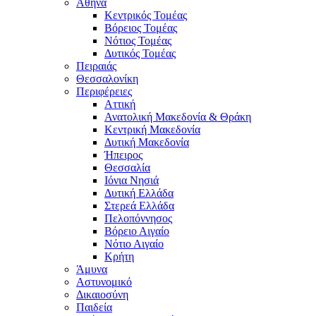
Αθήνα
Κεντρικός Τομέας
Βόρειος Τομέας
Νότιος Τομέας
Δυτικός Τομέας
Πειραιάς
Θεσσαλονίκη
Περιφέρειες
Αττική
Ανατολική Μακεδονία & Θράκη
Κεντρική Μακεδονία
Δυτική Μακεδονία
Ήπειρος
Θεσσαλία
Ιόνια Νησιά
Δυτική Ελλάδα
Στερεά Ελλάδα
Πελοπόννησος
Βόρειο Αιγαίο
Νότιο Αιγαίο
Κρήτη
Άμυνα
Αστυνομικό
Δικαιοσύνη
Παιδεία