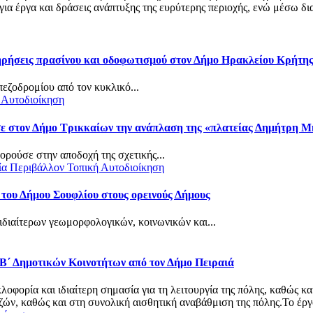
α έργα και δράσεις ανάπτυξης της ευρύτερης περιοχής, ενώ μέσω δια
τηρήσεις πρασίνου και οδοφωτισμού στον Δήμο Ηρακλείου Κρήτη
πεζοδρομίου από τον κυκλικό...
 Αυτοδιοίκηση
σε στον Δήμο Τρικκαίων την ανάπλαση της «πλατείας Δημήτρη 
ρούσε στην αποδοχή της σχετικής...
ία
Περιβάλλον
Τοπική Αυτοδιοίκηση
 του Δήμου Σουφλίου στους ορεινούς Δήμους
ιδιαίτερων γεωμορφολογικών, κοινωνικών και...
 Β΄ Δημοτικών Κοινοτήτων από τον Δήμο Πειραιά
φορία και ιδιαίτερη σημασία για τη λειτουργία της πόλης, καθώς κα
ν, καθώς και στη συνολική αισθητική αναβάθμιση της πόλης.Το έργο