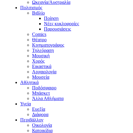
Ωκεανία/Αυστραλία
Πολιτισμός
Βιβλίο
Ποίηση
Νέες κυκλοφορίες
Παρουσιάσεις
Comics
Θέατρο
Κινηματογράφος
Τηλεόραση
Μουσική
Χορός
Εικαστικά
Αρχαιολογία
Μουσεία
Αθλητικά
Ποδόσφαιρο
Μπάσκετ
Άλλα Αθλήματα
Υγεία
Ευεξία
Διάφορα
Περιβάλλον
Οικολογία
Κατοικίδια