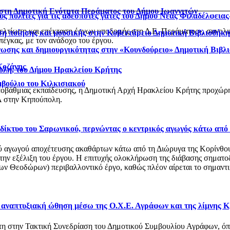
 στη Δημοτική Ενότητα Περάματος του Δήμου Ιωαννιτών
ς πολίτες για τις αδέσποτες γάτες του Δήμου Νέας Φιλαδέλφεια
βελτίωση και επέκταση έργων υποδομής στη Δ.Ε. Περάματος», συνολ
η ποίησης και μουσικής στην Κοβεντάρειο Δημοτική Βιβλιοθήκ
έγκας, με τον ανάδοχο του έργου.
νωσης και δημιουργικότητας στην «Κουνδούρειο» Δημοτική Βιβλ
Κοζάνης
ολη, του Δήμου Ηρακλείου Κρήτης
μβούλιο του Κιλκισιακού
οβάθμιας εκπαίδευσης, η Δημοτική Αρχή Ηρακλείου Κρήτης προχώρησ
 στην Κηπούπολη.
ό δίκτυο του Σαρωνικού, περνώντας ο κεντρικός αγωγός κάτω από
αγωγού αποχέτευσης ακαθάρτων κάτω από τη Διώρυγα της Κορίνθου, στ
 την εξέλιξη του έργου. Η επιτυχής ολοκλήρωση της διάβασης σηματο
 Θεοδώρων) περιβαλλοντικό έργο, καθώς πλέον αίρεται το σημαντικό
ι αναπτυξιακή ώθηση μέσω της Ο.Χ.Ε. Αγράφων και της λίμνης 
στη στην Τακτική Συνεδρίαση του Δημοτικού Συμβουλίου Αγράφων, 