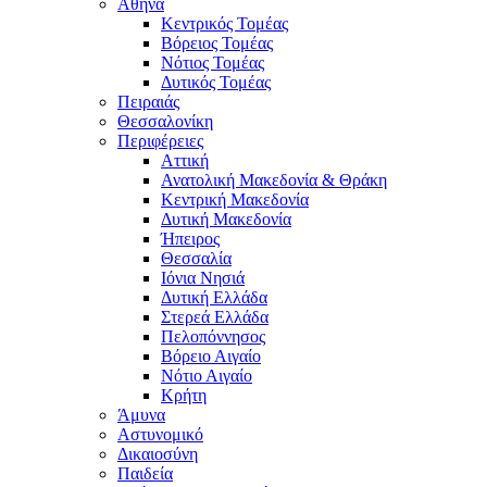
Αθήνα
Κεντρικός Τομέας
Βόρειος Τομέας
Νότιος Τομέας
Δυτικός Τομέας
Πειραιάς
Θεσσαλονίκη
Περιφέρειες
Αττική
Ανατολική Μακεδονία & Θράκη
Κεντρική Μακεδονία
Δυτική Μακεδονία
Ήπειρος
Θεσσαλία
Ιόνια Νησιά
Δυτική Ελλάδα
Στερεά Ελλάδα
Πελοπόννησος
Βόρειο Αιγαίο
Νότιο Αιγαίο
Κρήτη
Άμυνα
Αστυνομικό
Δικαιοσύνη
Παιδεία