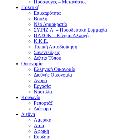
Πρόσφυγες – Μετανάστες
Πολιτική
Επικαιρότητα
Βουλή
Νέα Δημοκρατία
ΣΥ.ΡΙΖ.Α. – Προοδευτική Συμμαχία
ΠΑΣΟΚ – Κίνημα Αλλαγής
Κ.Κ.Ε.
Τοπική Αυτοδιοίκηση
Συνεντεύξεις
Δελτία Τύπου
Οικονομία
Ελληνική Οικονομία
Διεθνής Οικονομία
Αγορά
Εργασία
Ναυτιλία
Κοινωνία
Ρεπορτάζ
Διάφορα
Διεθνή
Αμερική
Ασία
Αφρική
Ευρώπη