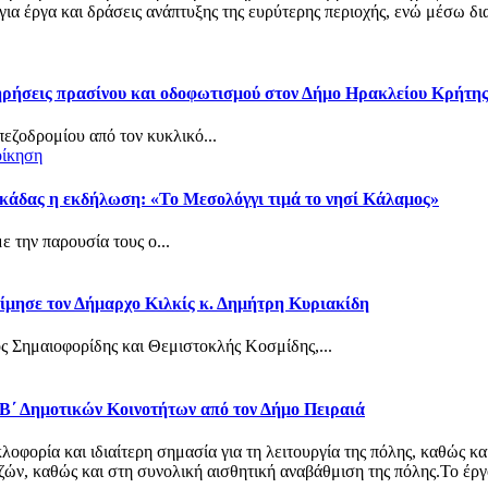
α έργα και δράσεις ανάπτυξης της ευρύτερης περιοχής, ενώ μέσω δια
τηρήσεις πρασίνου και οδοφωτισμού στον Δήμο Ηρακλείου Κρήτη
πεζοδρομίου από τον κυκλικό...
οίκηση
κάδας η εκδήλωση: «Το Μεσολόγγι τιμά το νησί Κάλαμος»
 την παρουσία τους ο...
ίμησε τον Δήμαρχο Κιλκίς κ. Δημήτρη Κυριακίδη
ς Σημαιοφορίδης και Θεμιστοκλής Κοσμίδης,...
 Β΄ Δημοτικών Κοινοτήτων από τον Δήμο Πειραιά
φορία και ιδιαίτερη σημασία για τη λειτουργία της πόλης, καθώς κα
ν, καθώς και στη συνολική αισθητική αναβάθμιση της πόλης.Το έργο