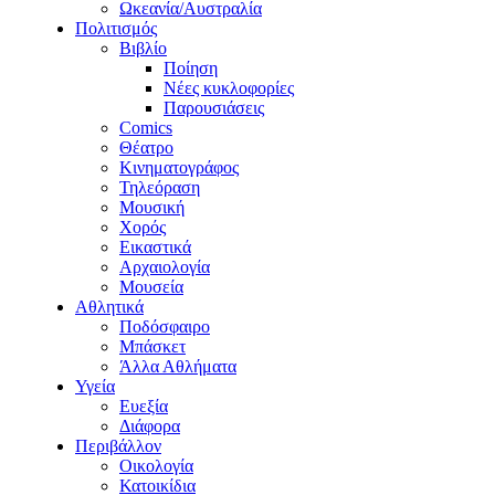
Ωκεανία/Αυστραλία
Πολιτισμός
Βιβλίο
Ποίηση
Νέες κυκλοφορίες
Παρουσιάσεις
Comics
Θέατρο
Κινηματογράφος
Τηλεόραση
Μουσική
Χορός
Εικαστικά
Αρχαιολογία
Μουσεία
Αθλητικά
Ποδόσφαιρο
Μπάσκετ
Άλλα Αθλήματα
Υγεία
Ευεξία
Διάφορα
Περιβάλλον
Οικολογία
Κατοικίδια