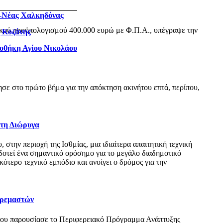
ς-Νέας Χαλκηδόνας
ικού προϋπολογισμού 400.000 ευρώ με Φ.Π.Α., υπέγραψε την
η Κοζάνης
ιοθήκη Αγίου Νικολάου
ε στο πρώτο βήμα για την απόκτηση ακινήτου επτά, περίπου,
 τη Διώρυγα
ην περιοχή της Ισθμίας, μια ιδιαίτερα απαιτητική τεχνική
δοτεί ένα σημαντικό ορόσημο για το μεγάλο διαδημοτικό
τερο τεχνικό εμπόδιο και ανοίγει ο δρόμος για την
Κρεμαστών
όπου παρουσίασε το Περιφερειακό Πρόγραμμα Ανάπτυξης