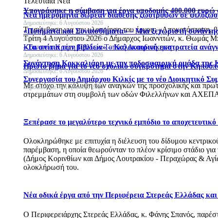
Τελευταία Νέα
Υπογράφηκε η σύμβαση για έργα υποδομής 400.000 ευρώ
Νέα ημερομηνία δωρεάν διάθεσης ζωοτροφών σε φιλόζωου
Δημοσιεύτηκε: 6 Αυγούστου 2026
Τη σύμβαση για την υλοποίηση του έργου: «Αποκατάσταση, 
«Ποιήματα και Συναισθήματα» – Μια ξεχωριστή συνάντησ
Τρίτη 4 Αυγούστου 2026 ο Δήμαρχος Ιωαννιτών, κ. Θωμάς Μπ
Δημοσιεύτηκε: 6 Αυγούστου 2026
«Τα σπίτια των βιβλίων» – Καλοκαιρινή εκστρατεία ανάγ
Κοινωνία
Κρήτη
Παιδεία
Τοπική Αυτοδιοίκηση
Δημοσιεύτηκε: 6 Αυγούστου 2026
Συνάντηση Κοκκαλιάρη με την ποδοσφαιρική ομάδα της 
Πρώτο βήμα για το νέο σχολικό συγκρότημα στην Κηπούπ
Δημοσιεύτηκε: 6 Αυγούστου 2026
Συνεργασία του Δημάρχου Κιλκίς με το νέο Διοικητικό Συ
Με στόχο την κάλυψη των αναγκών της προσχολικής και πρωτ
Δημοσιεύτηκε: 6 Αυγούστου 2026
στρεμμάτων στη συμβολή των οδών Φιλελλήνων και ΑΧΕΠΑ
Ξεπέρασε το μεγαλύτερο τεχνικό εμπόδιο το αποχετευτικ
Ολοκληρώθηκε με επιτυχία η διέλευση του δίδυμου κεντρικού 
παρέμβαση, η οποία θεωρούνταν το πλέον κρίσιμο στάδιο για
(Δήμος Κορινθίων και Δήμος Λουτρακίου - Περαχώρας & Αγίων
ολοκλήρωσή του.
Νέα οδικά έργα από την Περιφέρεια Στερεάς Ελλάδας κα
Ο Περιφερειάρχης Στερεάς Ελλάδας, κ. Φάνης Σπανός, παρέ