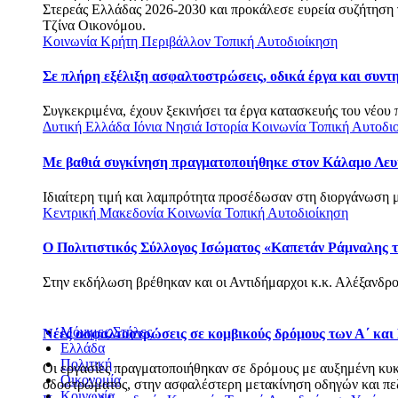
Στερεάς Ελλάδας 2026-2030 και προκάλεσε ευρεία συζήτηση γι
Τζίνα Οικονόμου.
Κοινωνία
Κρήτη
Περιβάλλον
Τοπική Αυτοδιοίκηση
Σε πλήρη εξέλιξη ασφαλτοστρώσεις, οδικά έργα και συν
Συγκεκριμένα, έχουν ξεκινήσει τα έργα κατασκευής του νέου 
Δυτική Ελλάδα
Ιόνια Νησιά
Ιστορία
Κοινωνία
Τοπική Αυτοδι
Με βαθιά συγκίνηση πραγματοποιήθηκε στον Κάλαμο Λευ
Ιδιαίτερη τιμή και λαμπρότητα προσέδωσαν στη διοργάνωση με
Κεντρική Μακεδονία
Κοινωνία
Τοπική Αυτοδιοίκηση
Ο Πολιτιστικός Σύλλογος Ισώματος «Καπετάν Ράμναλης τ
Στην εκδήλωση βρέθηκαν και οι Αντιδήμαρχοι κ.κ. Αλέξανδρο
Μόνιμες Στήλες
Νέες ασφαλτοστρώσεις σε κομβικούς δρόμους των Α΄ και
Ελλάδα
Πολιτική
Οι εργασίες πραγματοποιήθηκαν σε δρόμους με αυξημένη κυκλο
Οικονομία
οδοστρώματος, στην ασφαλέστερη μετακίνηση οδηγών και πεζώ
Κοινωνία