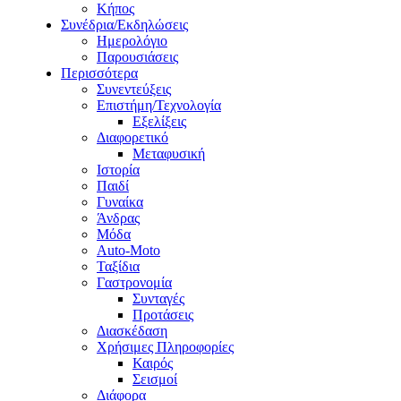
Κήπος
Συνέδρια/Εκδηλώσεις
Ημερολόγιο
Παρουσιάσεις
Περισσότερα
Συνεντεύξεις
Επιστήμη/Τεχνολογία
Εξελίξεις
Διαφορετικό
Μεταφυσική
Ιστορία
Παιδί
Γυναίκα
Άνδρας
Μόδα
Auto-Moto
Ταξίδια
Γαστρονομία
Συνταγές
Προτάσεις
Διασκέδαση
Χρήσιμες Πληροφορίες
Καιρός
Σεισμοί
Διάφορα