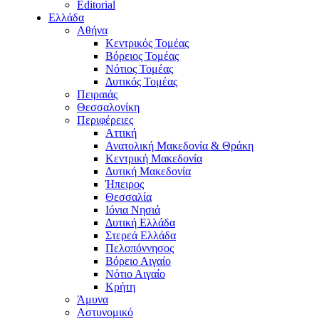
Editorial
Ελλάδα
Αθήνα
Κεντρικός Τομέας
Βόρειος Τομέας
Νότιος Τομέας
Δυτικός Τομέας
Πειραιάς
Θεσσαλονίκη
Περιφέρειες
Αττική
Ανατολική Μακεδονία & Θράκη
Κεντρική Μακεδονία
Δυτική Μακεδονία
Ήπειρος
Θεσσαλία
Ιόνια Νησιά
Δυτική Ελλάδα
Στερεά Ελλάδα
Πελοπόννησος
Βόρειο Αιγαίο
Νότιο Αιγαίο
Κρήτη
Άμυνα
Αστυνομικό