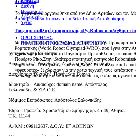
Κοινωνία
στην Άρτα
Διεθνή
Πολιτισμός
Το Φεστιβάλ διοργανώθηκε από τον Δήμο Αρταίων και τον Μο
Αθλητικά
Δυτική Ελλάδα
Κοινωνία
Παιδεία
Τοπική Αυτοδιοίκηση
Υγεία
Τους πρωταθλητές ρομποτικής «Py-Robo» υποδέχθηκε στο
ΟΡΟΙ ΧΡΗΣΗΣ
Οι νεαροί μαθητές κατέλαβαν την 1η θέση στον Προκριματικ
ΠΟΛΙΤΙΚΗ ΠΡΟΣΤΑΣΙΑΣ ΑΠΟΡΡΗΤΟΥ
Ρομποτικής (World Robot Olympiad-WRO), που έγινε στην Αθή
pyrranews.gr | Ταυτότητα
«χρυσό» εισιτήριο για το Παγκόσμιο Πρωτάθλημα, το οποίο 
Πουέρτο Ρίκο.Στην ιδιαίτερα απαιτητική κατηγορία Robomissi
Διαχειριστής – Διευθυντής: Απόστολος Σαλονικίδης
Δημοτικού: Παναγιώτης Τριάντος, Άρης Κοντούλης και Γεράσ
«εφευρέτες» ξεχώρισαν για την άρτια τεχνική τους κατάρτιση 
Διευθύντρια Σύνταξης: Παναγιώτα Σούγια
ολοκληρώσουν με απόλυτη επιτυχία και τις τέσσερις αγωνιστικ
Ιδιοκτησία – Δικαιούχος domain name: Απόστολος
Σαλονικίδης & ΣΙΑ Ο.Ε.
Νόμιμος Εκπρόσωπος: Απόστολος Σαλονικίδης
Έδρα – Γραφεία: Χρυσοστόμου Σμύρνης αρ. 45-49, Αθήνα,
Τ.Κ. 11144
Α.Φ.Μ.: 099112637, Δ.Ο.Υ.: ΙΓ΄ ΑΘΗΝΩΝ