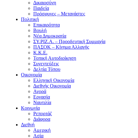
Δικαιοσύνη
Παιδεία
Πρόσφυγες – Μετανάστες
Πολιτική
Επικαιρότητα
Βουλή
Νέα Δημοκρατία
ΣΥ.ΡΙΖ.Α. – Προοδευτική Συμμαχία
ΠΑΣΟΚ – Κίνημα Αλλαγής
Κ.Κ.Ε.
Τοπική Αυτοδιοίκηση
Συνεντεύξεις
Δελτία Τύπου
Οικονομία
Ελληνική Οικονομία
Διεθνής Οικονομία
Αγορά
Εργασία
Ναυτιλία
Κοινωνία
Ρεπορτάζ
Διάφορα
Διεθνή
Αμερική
Ασία