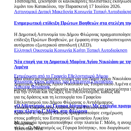
Τσατσαμπά, ξεκίνησαν οι καλοκαιρινές πολιτιστικές εκδηλώσ
λιμάνι του Κατακόλου, την Παρασκευή 17 Ιουλίου 2026.
Αστυνομικό
Δυτική Μακεδονία
Κοινωνία
Τοπική Αυτοδιοίκη
Ενημερωτική επίδειξη Πρώτων Βοηθειών στα στελέχη τη
Η Δημοτική Αστυνομία του Δήμου Φλώρινας πραγματοποίησε 
επίδειξη Πρώτων Βοηθειών, με έμφαση στην καρδιοπνευμον
αυτόματου εξωτερικού απινιδωτή (AED).
Ελληνική Οικονομία
Κοινωνία
Κρήτη
Τοπική Αυτοδιοίκηση
Νέα εποχή για τη Δημοτική Μαρίνα Αγίου Νικολάου με την
Λιμένα
Ενημέρωση από το Γραφείο Εθελοντισμού Δήμου
Μια ιδιαίτερα σημαντική στιγμή για τον Δήμο Αγίου Νικολάου 
Φλώρινας στους μαθητές του Εσπερινού Γυμνασίου-
Δημοτικής Μαρίνας Αγίου Νικολάου ως Τουριστικού Λιμένα 
Λυκείου Φλώρινας
μακρά διοικητική διαδικασία και κλείνοντας μια εκκρεμότητα
Για την έννοια και τις αξίες του εθελοντισμού, καθώς και
για τις δράσεις και τη λειτουργία του Γραφείου
Εθελοντισμού του Δήμου Φλώρινας ο Αντιδήμαρχος
«Ο Αθλητισμός ως Γέφυρα Ισότητας»: Με επιτυχία πραγμ
Τοπικής Οικονομικής Ανάπτυξης και Εθελοντικών
στην πλατεία Γ. Μόδη, στη Φλώρινα
Δράσεων κ. Μιχάλη Χάτζιος πραγματοποίησε ενημέρωση
στους μαθητές του Εσπερινού Γυμνασίου Λυκείου
Με επιτυχία πραγματοποιήθηκε στην πλατεία Γ. Μόδη, η ανοιχ
Φλώρινας.
τίτλο: «Ο Αθλητισμός ως Γέφυρα Ισότητας», που διοργάνωσε
Τελευταία Νέα