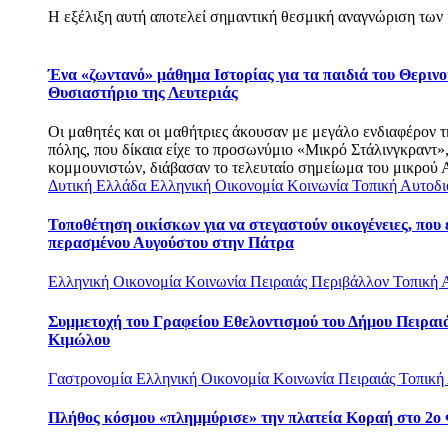
Η εξέλιξη αυτή αποτελεί σημαντική θεσμική αναγνώριση των 
Ένα «ζωντανό» μάθημα Ιστορίας για τα παιδιά του Θεριν
Θυσιαστήριο της Λευτεριάς
Οι μαθητές και οι μαθήτριες άκουσαν με μεγάλο ενδιαφέρον τ
πόλης, που δίκαια είχε το προσωνύμιο «Μικρό Στάλινγκραντ
κομμουνιστών, διάβασαν το τελευταίο σημείωμα του μικρού Α
Δυτική Ελλάδα
Ελληνική Οικονομία
Κοινωνία
Τοπική Αυτοδι
Τοποθέτηση οικίσκων για να στεγαστούν οικογένειες, που 
περασμένου Αυγούστου στην Πάτρα
Ελληνική Οικονομία
Κοινωνία
Πειραιάς
Περιβάλλον
Τοπική 
Συμμετοχή του Γραφείου Εθελοντισμού του Δήμου Πειρα
Κιμώλου
Γαστρονομία
Ελληνική Οικονομία
Κοινωνία
Πειραιάς
Τοπική
Πλήθος κόσμου «πλημμύρισε» την πλατεία Κοραή στο 2ο 