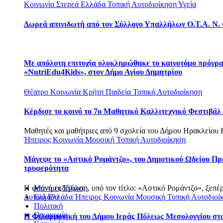
Κοινωνία
Στερεά Ελλάδα
Τοπική Αυτοδιοίκηση
Υγεία
Δωρεά απινιδωτή από τον Σύλλογο Υπαλλήλων Ο.Τ.Α. Ν.
Με απόλυτη επιτυχία ολοκληρώθηκε το καινοτόμο πρόγρ
«NutriEdu4Kids», στον Δήμο Αγίου Δημητρίου
Θέατρο
Κοινωνία
Κρήτη
Παιδεία
Τοπική Αυτοδιοίκηση
Κέρδισε το κοινό το 7ο Μαθητικό Καλλιτεχνικό Φεστιβά
Μαθητές και μαθήτριες από 9 σχολεία του Δήμου Ηρακλείου Κ
Ήπειρος
Κοινωνία
Μουσική
Τοπική Αυτοδιοίκηση
Μάγεψε το «Αστικό Ρομάντζο», του Δημοτικού Ωδείου Πρέ
τρυφερότητα
Η φετινή εκδήλωση, υπό τον τίτλο: «Αστικό Ρομάντζο», ξεπέ
Μόνιμες Στήλες
Δυτική Ελλάδα
Ήπειρος
Κοινωνία
Μουσική
Τοπική Αυτοδιοί
Ελλάδα
Πολιτική
Οικονομία
Η Φιλαρμονική του Δήμου Ιεράς Πόλεως Μεσολογγίου στ