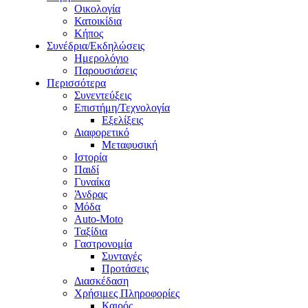
Οικολογία
Κατοικίδια
Κήπος
Συνέδρια/Εκδηλώσεις
Ημερολόγιο
Παρουσιάσεις
Περισσότερα
Συνεντεύξεις
Επιστήμη/Τεχνολογία
Εξελίξεις
Διαφορετικό
Μεταφυσική
Ιστορία
Παιδί
Γυναίκα
Άνδρας
Μόδα
Auto-Moto
Ταξίδια
Γαστρονομία
Συνταγές
Προτάσεις
Διασκέδαση
Χρήσιμες Πληροφορίες
Καιρός