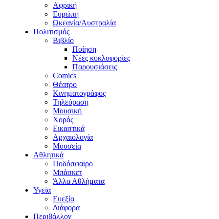
Αφρική
Ευρώπη
Ωκεανία/Αυστραλία
Πολιτισμός
Βιβλίο
Ποίηση
Νέες κυκλοφορίες
Παρουσιάσεις
Comics
Θέατρο
Κινηματογράφος
Τηλεόραση
Μουσική
Χορός
Εικαστικά
Αρχαιολογία
Μουσεία
Αθλητικά
Ποδόσφαιρο
Μπάσκετ
Άλλα Αθλήματα
Υγεία
Ευεξία
Διάφορα
Περιβάλλον