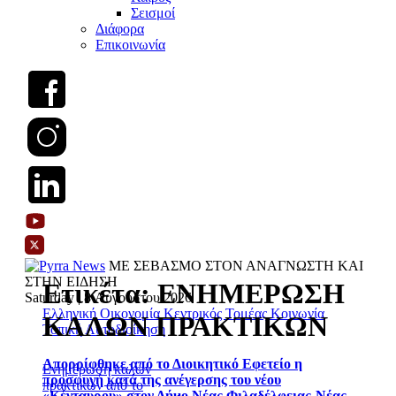
Σεισμοί
Διάφορα
Επικοινωνία
ΜΕ ΣΕΒΑΣΜΟ ΣΤΟΝ ΑΝΑΓΝΩΣΤΗ ΚΑΙ
ΣΤΗΝ ΕΙΔΗΣΗ
Ετικέτα:
ΕΝΗΜΕΡΩΣΗ
Saturday | 8 Αυγούστου 2026
Ελληνική Οικονομία
Κεντρικός Τομέας
Κοινωνία
ΚΑΛΩΝ ΠΡΑΚΤΙΚΩΝ
Τοπική Αυτοδιοίκηση
Απορρίφθηκε από το Διοικητικό Εφετείο η
Ενημέρωση καλών
προσφυγή κατά της ανέγερσης του νέου
πρακτικών από το
«Κένταυρου» στον Δήμο Νέας Φιλαδέλφειας-Νέας