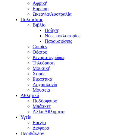
Αφρική
Ευρώπη
Ωκεανία/Αυστραλία
Πολιτισμός
Βιβλίο
Ποίηση
Νέες κυκλοφορίες
Παρουσιάσεις
Comics
Θέατρο
Κινηματογράφος
Τηλεόραση
Μουσική
Χορός
Εικαστικά
Αρχαιολογία
Μουσεία
Αθλητικά
Ποδόσφαιρο
Μπάσκετ
Άλλα Αθλήματα
Υγεία
Ευεξία
Διάφορα
Περιβάλλον