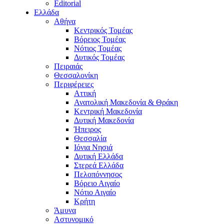
Editorial
Ελλάδα
Αθήνα
Κεντρικός Τομέας
Βόρειος Τομέας
Νότιος Τομέας
Δυτικός Τομέας
Πειραιάς
Θεσσαλονίκη
Περιφέρειες
Αττική
Ανατολική Μακεδονία & Θράκη
Κεντρική Μακεδονία
Δυτική Μακεδονία
Ήπειρος
Θεσσαλία
Ιόνια Νησιά
Δυτική Ελλάδα
Στερεά Ελλάδα
Πελοπόννησος
Βόρειο Αιγαίο
Νότιο Αιγαίο
Κρήτη
Άμυνα
Αστυνομικό