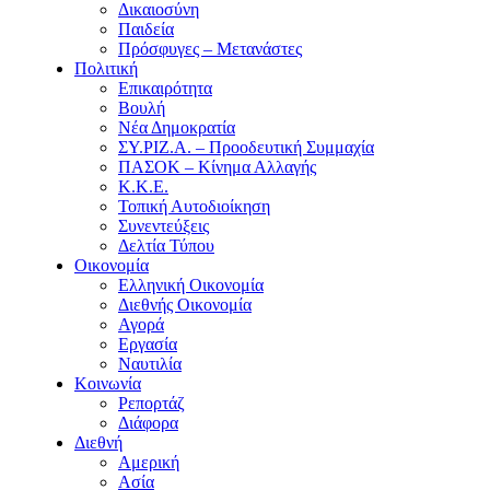
Δικαιοσύνη
Παιδεία
Πρόσφυγες – Μετανάστες
Πολιτική
Επικαιρότητα
Βουλή
Νέα Δημοκρατία
ΣΥ.ΡΙΖ.Α. – Προοδευτική Συμμαχία
ΠΑΣΟΚ – Κίνημα Αλλαγής
Κ.Κ.Ε.
Τοπική Αυτοδιοίκηση
Συνεντεύξεις
Δελτία Τύπου
Οικονομία
Ελληνική Οικονομία
Διεθνής Οικονομία
Αγορά
Εργασία
Ναυτιλία
Κοινωνία
Ρεπορτάζ
Διάφορα
Διεθνή
Αμερική
Ασία