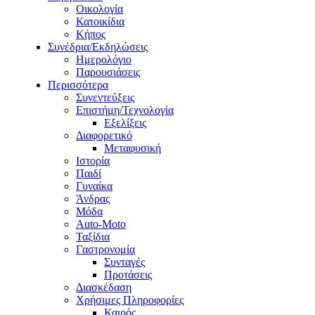
Οικολογία
Κατοικίδια
Κήπος
Συνέδρια/Εκδηλώσεις
Ημερολόγιο
Παρουσιάσεις
Περισσότερα
Συνεντεύξεις
Επιστήμη/Τεχνολογία
Εξελίξεις
Διαφορετικό
Μεταφυσική
Ιστορία
Παιδί
Γυναίκα
Άνδρας
Μόδα
Auto-Moto
Ταξίδια
Γαστρονομία
Συνταγές
Προτάσεις
Διασκέδαση
Χρήσιμες Πληροφορίες
Καιρός