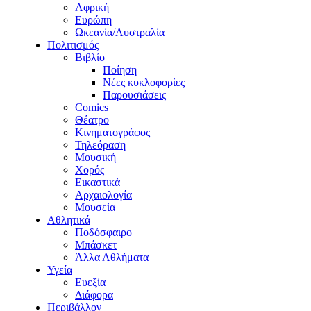
Αφρική
Ευρώπη
Ωκεανία/Αυστραλία
Πολιτισμός
Βιβλίο
Ποίηση
Νέες κυκλοφορίες
Παρουσιάσεις
Comics
Θέατρο
Κινηματογράφος
Τηλεόραση
Μουσική
Χορός
Εικαστικά
Αρχαιολογία
Μουσεία
Αθλητικά
Ποδόσφαιρο
Μπάσκετ
Άλλα Αθλήματα
Υγεία
Ευεξία
Διάφορα
Περιβάλλον