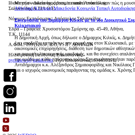
Ιδιοκτησία – Δικαιούχος domain name: Απόστολος
Με τη συνοδεία της άρπας, τα παιδιά ανακάλυψαν πώς η μουσι
Σαλονικίδης & ΣΙΑ Ο.Ε.
Αθλητικά
Κεντρική Μακεδονία
Κοινωνία
Τοπική Αυτοδιοίκη
Νόμιμος Εκπρόσωπος: Απόστολος Σαλονικίδης
Συνεργασία του Δημάρχου Κιλκίς με το νέο Διοικητικό Συ
Κιλκισιακού
Έδρα – Γραφεία: Χρυσοστόμου Σμύρνης αρ. 45-49, Αθήνα,
Τ.Κ. 11144
Η Δημοτική Αρχή, όπως δήλωσε ο Δήμαρχος Κιλκίς, κ. Δημήτ
έχει αποδείξει εμπράκτως την αρωγή της στον Κιλκισιακό, με 
Α.Φ.Μ.: 099112637, Δ.Ο.Υ.: ΙΓ΄ ΑΘΗΝΩΝ
οικονομικές επιχορηγήσεις, διάθεση των δημοτικών αθλητικ
και παροχή υλικοτεχνικής υποδομής, και θα συνεχίσει αταλάν
Ηλεκτρονική διεύθυνση Επικοινωνίας:
την ομάδα με κάθε πρόσφορο τρόπο.Στη συνάντηση ήταν παρόν
pyrranews@gmail.com
, Τηλ. Επικοινωνίας: 6944503911
Αντιδήμαρχοι κ.κ. Αλέξανδρος Σημαιοφορίδης και Νικόλαος 
και ο ισχυρός οικονομικός παράγοντας της ομάδας κ. Χρόνης