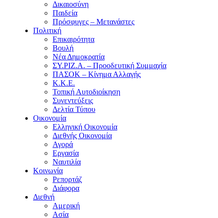
Δικαιοσύνη
Παιδεία
Πρόσφυγες – Μετανάστες
Πολιτική
Επικαιρότητα
Βουλή
Νέα Δημοκρατία
ΣΥ.ΡΙΖ.Α. – Προοδευτική Συμμαχία
ΠΑΣΟΚ – Κίνημα Αλλαγής
Κ.Κ.Ε.
Τοπική Αυτοδιοίκηση
Συνεντεύξεις
Δελτία Τύπου
Οικονομία
Ελληνική Οικονομία
Διεθνής Οικονομία
Αγορά
Εργασία
Ναυτιλία
Κοινωνία
Ρεπορτάζ
Διάφορα
Διεθνή
Αμερική
Ασία