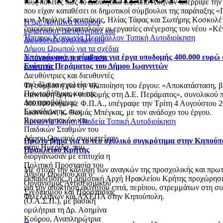
τους πολίτες πως το Διοικητικό Εφετείο Αθηνών απέρριψε την
που είχαν καταθέσει οι δημοτικοί σύμβουλοι της παράταξης 
κ.κ. Μιχάλης Κουτσάκης, Ηλίας Τάφας και Σωτήρης Κοσκολέτ
Η Δρ. Ασημίνα Κούρου
ζητούσαν να ανασταλούν οι εργασίες ανέγερσης του νέου «Κέ
ενημέρωσε Διευθύντριες και
Ήπειρος
Κοινωνία
Περιβάλλον
Τοπική Αυτοδιοίκηση
Διευθυντές σχολείων του
Δήμου Ωρωπού για τα σχέδια
Υπογράφηκε η σύμβαση για έργα υποδομής 400.000 ευρώ 
εκτάκτου ανάγκης για τους
Ενότητα Περάματος του Δήμου Ιωαννιτών
σεισμούς
Διευθύντριες και διευθυντές
από όλα τα σχολεία της
Τη σύμβαση για την υλοποίηση του έργου: «Αποκατάσταση, β
Πρωτοβάθμιας και της
επέκταση έργων υποδομής στη Δ.Ε. Περάματος», συνολικού
Δευτεροβάθμιας
400.000 ευρώ με Φ.Π.Α., υπέγραψε την Τρίτη 4 Αυγούστου 
Εκπαίδευσης, των
Ιωαννιτών, κ. Θωμάς Μπέγκας, με τον ανάδοχο του έργου.
Βρεφονηπιακών και
Κοινωνία
Κρήτη
Παιδεία
Τοπική Αυτοδιοίκηση
Παιδικών Σταθμών του
Δήμου Ωρωπού συμμετείχαν
Πρώτο βήμα για το νέο σχολικό συγκρότημα στην Κηπούπ
στην Ημερίδα, που
Ηρακλείου Κρήτης
διοργάνωσαν με επιτυχία η
Πολιτική Προστασία του
Με στόχο την κάλυψη των αναγκών της προσχολικής και πρω
Δήμου Ωρωπού και ο
εκπαίδευσης, η Δημοτική Αρχή Ηρακλείου Κρήτης προχώρησ
Οργανισμός Αντισεισμικού
για την απόκτηση ακινήτου επτά, περίπου, στρεμμάτων στη 
Σχεδιασμού και Προστασίας
Φιλελλήνων και ΑΧΕΠΑ στην Κηπούπολη.
(Ο.Α.Σ.Π.), με βασική
ομιλήτρια τη Δρ. Ασημίνα
Κούρου, Αναπληρώτρια