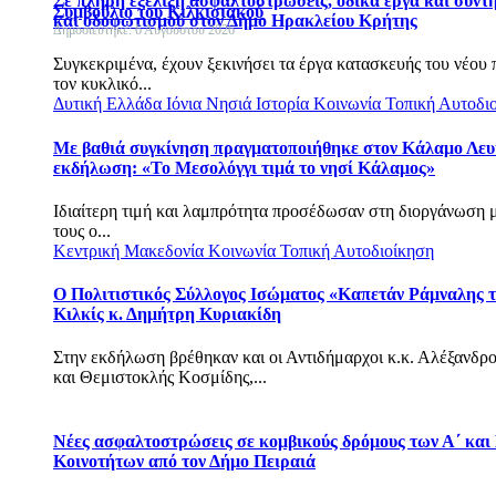
Σε πλήρη εξέλιξη ασφαλτοστρώσεις, οδικά έργα και συντ
Συμβούλιο του Κιλκισιακού
και οδοφωτισμού στον Δήμο Ηρακλείου Κρήτης
Δημοσιεύτηκε: 6 Αυγούστου 2026
Συγκεκριμένα, έχουν ξεκινήσει τα έργα κατασκευής του νέου
τον κυκλικό...
Δυτική Ελλάδα
Ιόνια Νησιά
Ιστορία
Κοινωνία
Τοπική Αυτοδι
Με βαθιά συγκίνηση πραγματοποιήθηκε στον Κάλαμο Λευ
εκδήλωση: «Το Μεσολόγγι τιμά το νησί Κάλαμος»
Ιδιαίτερη τιμή και λαμπρότητα προσέδωσαν στη διοργάνωση 
τους ο...
Κεντρική Μακεδονία
Κοινωνία
Τοπική Αυτοδιοίκηση
Ο Πολιτιστικός Σύλλογος Ισώματος «Καπετάν Ράμναλης τ
Κιλκίς κ. Δημήτρη Κυριακίδη
Στην εκδήλωση βρέθηκαν και οι Αντιδήμαρχοι κ.κ. Αλέξανδρ
και Θεμιστοκλής Κοσμίδης,...
Νέες ασφαλτοστρώσεις σε κομβικούς δρόμους των Α΄ και
Κοινοτήτων από τον Δήμο Πειραιά