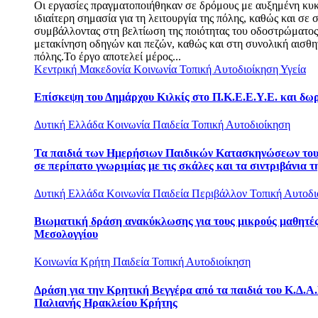
Οι εργασίες πραγματοποιήθηκαν σε δρόμους με αυξημένη κυ
ιδιαίτερη σημασία για τη λειτουργία της πόλης, καθώς και σε σ
συμβάλλοντας στη βελτίωση της ποιότητας του οδοστρώματο
μετακίνηση οδηγών και πεζών, καθώς και στη συνολική αισθη
πόλης.Το έργο αποτελεί μέρος...
Κεντρική Μακεδονία
Κοινωνία
Τοπική Αυτοδιοίκηση
Υγεία
Επίσκεψη του Δημάρχου Κιλκίς στο Π.Κ.Ε.Ε.Υ.Ε. και δω
Δυτική Ελλάδα
Κοινωνία
Παιδεία
Τοπική Αυτοδιοίκηση
Τα παιδιά των Ημερήσιων Παιδικών Κατασκηνώσεων το
σε περίπατο γνωριμίας με τις σκάλες και τα σιντριβάνια τ
Δυτική Ελλάδα
Κοινωνία
Παιδεία
Περιβάλλον
Τοπική Αυτοδι
Βιωματική δράση ανακύκλωσης για τους μικρούς μαθητές
Μεσολογγίου
Κοινωνία
Κρήτη
Παιδεία
Τοπική Αυτοδιοίκηση
Δράση για την Κρητική Βεγγέρα από τα παιδιά του Κ.Δ.Α.
Παλιανής Ηρακλείου Κρήτης