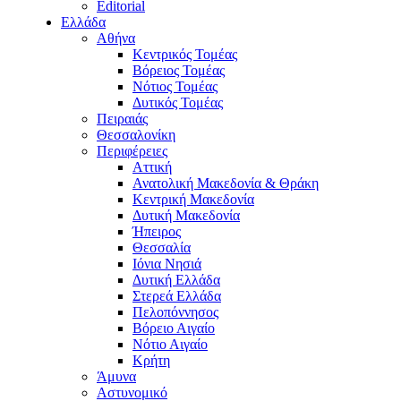
Editorial
Ελλάδα
Αθήνα
Κεντρικός Τομέας
Βόρειος Τομέας
Νότιος Τομέας
Δυτικός Τομέας
Πειραιάς
Θεσσαλονίκη
Περιφέρειες
Αττική
Ανατολική Μακεδονία & Θράκη
Κεντρική Μακεδονία
Δυτική Μακεδονία
Ήπειρος
Θεσσαλία
Ιόνια Νησιά
Δυτική Ελλάδα
Στερεά Ελλάδα
Πελοπόννησος
Βόρειο Αιγαίο
Νότιο Αιγαίο
Κρήτη
Άμυνα
Αστυνομικό