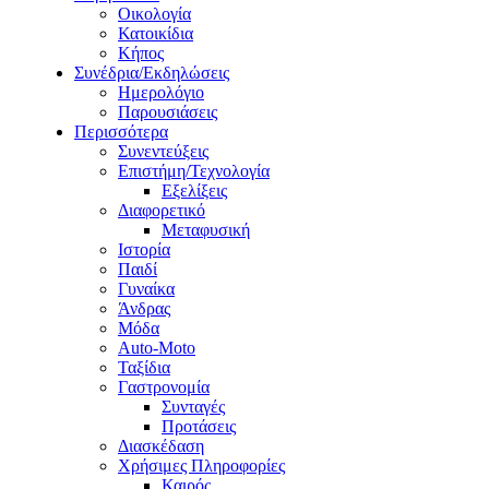
Οικολογία
Κατοικίδια
Κήπος
Συνέδρια/Εκδηλώσεις
Ημερολόγιο
Παρουσιάσεις
Περισσότερα
Συνεντεύξεις
Επιστήμη/Τεχνολογία
Εξελίξεις
Διαφορετικό
Μεταφυσική
Ιστορία
Παιδί
Γυναίκα
Άνδρας
Μόδα
Auto-Moto
Ταξίδια
Γαστρονομία
Συνταγές
Προτάσεις
Διασκέδαση
Χρήσιμες Πληροφορίες
Καιρός