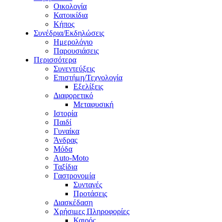
Οικολογία
Κατοικίδια
Κήπος
Συνέδρια/Εκδηλώσεις
Ημερολόγιο
Παρουσιάσεις
Περισσότερα
Συνεντεύξεις
Επιστήμη/Τεχνολογία
Εξελίξεις
Διαφορετικό
Μεταφυσική
Ιστορία
Παιδί
Γυναίκα
Άνδρας
Μόδα
Auto-Moto
Ταξίδια
Γαστρονομία
Συνταγές
Προτάσεις
Διασκέδαση
Χρήσιμες Πληροφορίες
Καιρός