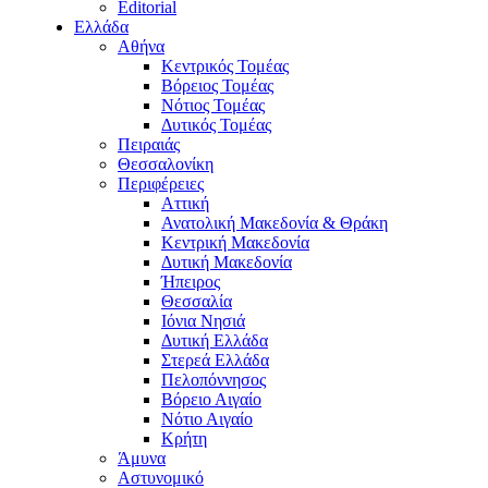
Editorial
Ελλάδα
Αθήνα
Κεντρικός Τομέας
Βόρειος Τομέας
Νότιος Τομέας
Δυτικός Τομέας
Πειραιάς
Θεσσαλονίκη
Περιφέρειες
Αττική
Ανατολική Μακεδονία & Θράκη
Κεντρική Μακεδονία
Δυτική Μακεδονία
Ήπειρος
Θεσσαλία
Ιόνια Νησιά
Δυτική Ελλάδα
Στερεά Ελλάδα
Πελοπόννησος
Βόρειο Αιγαίο
Νότιο Αιγαίο
Κρήτη
Άμυνα
Αστυνομικό