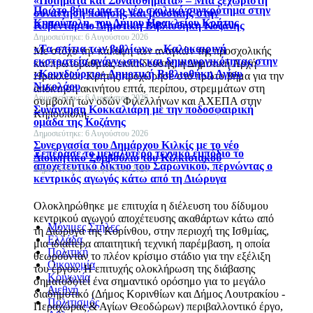
«Ποιήματα και Συναισθήματα» – Μια ξεχωριστή
Πρώτο βήμα για το νέο σχολικό συγκρότημα στην
συνάντηση ποίησης και μουσικής στην
Κηπούπολη, του Δήμου Ηρακλείου Κρήτης
Κοβεντάρειο Δημοτική Βιβλιοθήκη Κοζάνης
Δημοσιεύτηκε: 6 Αυγούστου 2026
«Τα σπίτια των βιβλίων» – Καλοκαιρινή
Με στόχο την κάλυψη των αναγκών της προσχολικής
εκστρατεία ανάγνωσης και δημιουργικότητας στην
και πρωτοβάθμιας εκπαίδευσης, η Δημοτική Αρχή
«Κουνδούρειο» Δημοτική Βιβλιοθήκη Αγίου
Ηρακλείου Κρήτης προχώρησε στο πρώτο βήμα για την
Νικολάου
απόκτηση ακινήτου επτά, περίπου, στρεμμάτων στη
Δημοσιεύτηκε: 6 Αυγούστου 2026
συμβολή των οδών Φιλελλήνων και ΑΧΕΠΑ στην
Συνάντηση Κοκκαλιάρη με την ποδοσφαιρική
Κηπούπολη.
ομάδα της Κοζάνης
Δημοσιεύτηκε: 6 Αυγούστου 2026
Συνεργασία του Δημάρχου Κιλκίς με το νέο
Ξεπέρασε το μεγαλύτερο τεχνικό εμπόδιο το
Διοικητικό Συμβούλιο του Κιλκισιακού
αποχετευτικό δίκτυο του Σαρωνικού, περνώντας ο
Δημοσιεύτηκε: 6 Αυγούστου 2026
κεντρικός αγωγός κάτω από τη Διώρυγα
Ολοκληρώθηκε με επιτυχία η διέλευση του δίδυμου
κεντρικού αγωγού αποχέτευσης ακαθάρτων κάτω από
Μόνιμες Στήλες
τη Διώρυγα της Κορίνθου, στην περιοχή της Ισθμίας,
Ελλάδα
μια ιδιαίτερα απαιτητική τεχνική παρέμβαση, η οποία
Πολιτική
θεωρούνταν το πλέον κρίσιμο στάδιο για την εξέλιξη
Οικονομία
του έργου. Η επιτυχής ολοκλήρωση της διάβασης
Κοινωνία
σηματοδοτεί ένα σημαντικό ορόσημο για το μεγάλο
Διεθνή
διαδημοτικό (Δήμος Κορινθίων και Δήμος Λουτρακίου -
Πολιτισμός
Περαχώρας & Αγίων Θεοδώρων) περιβαλλοντικό έργο,