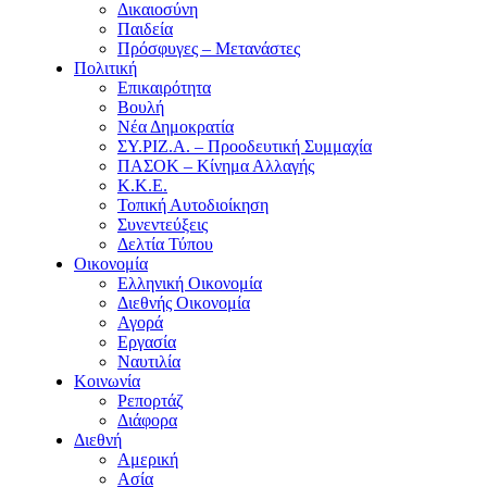
Δικαιοσύνη
Παιδεία
Πρόσφυγες – Μετανάστες
Πολιτική
Επικαιρότητα
Βουλή
Νέα Δημοκρατία
ΣΥ.ΡΙΖ.Α. – Προοδευτική Συμμαχία
ΠΑΣΟΚ – Κίνημα Αλλαγής
Κ.Κ.Ε.
Τοπική Αυτοδιοίκηση
Συνεντεύξεις
Δελτία Τύπου
Οικονομία
Ελληνική Οικονομία
Διεθνής Οικονομία
Αγορά
Εργασία
Ναυτιλία
Κοινωνία
Ρεπορτάζ
Διάφορα
Διεθνή
Αμερική
Ασία