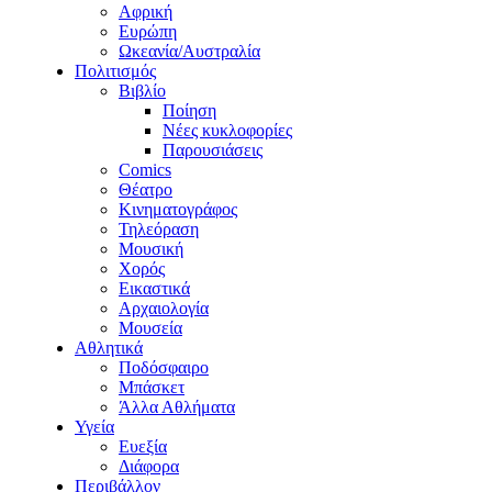
Αφρική
Ευρώπη
Ωκεανία/Αυστραλία
Πολιτισμός
Βιβλίο
Ποίηση
Νέες κυκλοφορίες
Παρουσιάσεις
Comics
Θέατρο
Κινηματογράφος
Τηλεόραση
Μουσική
Χορός
Εικαστικά
Αρχαιολογία
Μουσεία
Αθλητικά
Ποδόσφαιρο
Μπάσκετ
Άλλα Αθλήματα
Υγεία
Ευεξία
Διάφορα
Περιβάλλον