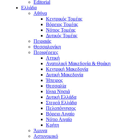
Editorial
Ελλάδα
Αθήνα
Κεντρικός Τομέας
Βόρειος Τομέας
Νότιος Τομέας
Δυτικός Τομέας
Πειραιάς
Θεσσαλονίκη
Περιφέρειες
Αττική
Ανατολική Μακεδονία & Θράκη
Κεντρική Μακεδονία
Δυτική Μακεδονία
Ήπειρος
Θεσσαλία
Ιόνια Νησιά
Δυτική Ελλάδα
Στερεά Ελλάδα
Πελοπόννησος
Βόρειο Αιγαίο
Νότιο Αιγαίο
Κρήτη
Άμυνα
Αστυνομικό