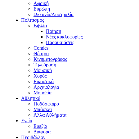
Αφρική
Ευρώπη
Ωκεανία/Αυστραλία
Πολιτισμός
Βιβλίο
Ποίηση
Νέες κυκλοφορίες
Παρουσιάσεις
Comics
Θέατρο
Κινηματογράφος
Τηλεόραση
Μουσική
Χορός
Εικαστικά
Αρχαιολογία
Μουσεία
Αθλητικά
Ποδόσφαιρο
Μπάσκετ
Άλλα Αθλήματα
Υγεία
Ευεξία
Διάφορα
Περιβάλλον