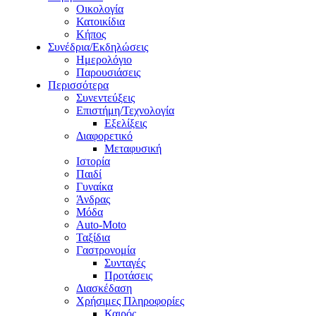
Οικολογία
Κατοικίδια
Κήπος
Συνέδρια/Εκδηλώσεις
Ημερολόγιο
Παρουσιάσεις
Περισσότερα
Συνεντεύξεις
Επιστήμη/Τεχνολογία
Εξελίξεις
Διαφορετικό
Μεταφυσική
Ιστορία
Παιδί
Γυναίκα
Άνδρας
Μόδα
Auto-Moto
Ταξίδια
Γαστρονομία
Συνταγές
Προτάσεις
Διασκέδαση
Χρήσιμες Πληροφορίες
Καιρός