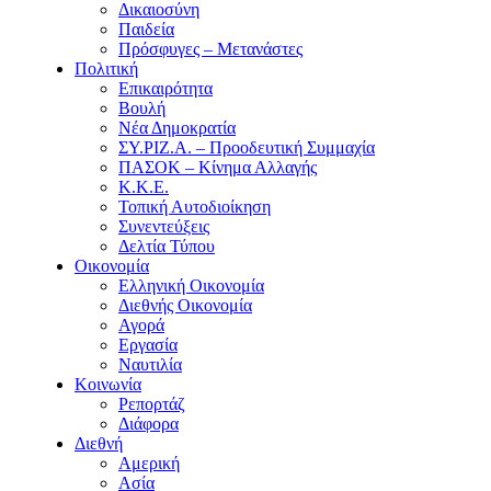
Δικαιοσύνη
Παιδεία
Πρόσφυγες – Μετανάστες
Πολιτική
Επικαιρότητα
Βουλή
Νέα Δημοκρατία
ΣΥ.ΡΙΖ.Α. – Προοδευτική Συμμαχία
ΠΑΣΟΚ – Κίνημα Αλλαγής
Κ.Κ.Ε.
Τοπική Αυτοδιοίκηση
Συνεντεύξεις
Δελτία Τύπου
Οικονομία
Ελληνική Οικονομία
Διεθνής Οικονομία
Αγορά
Εργασία
Ναυτιλία
Κοινωνία
Ρεπορτάζ
Διάφορα
Διεθνή
Αμερική
Ασία