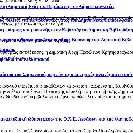
λήτων κάθε είδους, σε ιδιωτικό
 στη Δημοτική Ενότητα Περάματος του Δήμου Ιωαννιτών
βελτίωση και επέκταση έργων υποδομής στη Δ.Ε. Περάματος», συνολ
ς πολίτες για τις αδέσποτες γάτες του Δήμου Νέας Φιλαδέλφεια
έγκας, με τον ανάδοχο του έργου.
η ποίησης και μουσικής στην Κοβεντάρειο Δημοτική Βιβλιοθήκ
νωσης και δημιουργικότητας στην «Κουνδούρειο» Δημοτική Βιβλ
ολη, του Δήμου Ηρακλείου Κρήτης
Κοζάνης
οβάθμιας εκπαίδευσης, η Δημοτική Αρχή Ηρακλείου Κρήτης προχώρησ
 στην Κηπούπολη.
μβούλιο του Κιλκισιακού
ό δίκτυο του Σαρωνικού, περνώντας ο κεντρικός αγωγός κάτω από
αγωγού αποχέτευσης ακαθάρτων κάτω από τη Διώρυγα της Κορίνθου, στ
 την εξέλιξη του έργου. Η επιτυχής ολοκλήρωση της διάβασης σηματο
 Θεοδώρων) περιβαλλοντικό έργο, καθώς πλέον αίρεται το σημαντικό
ι αναπτυξιακή ώθηση μέσω της Ο.Χ.Ε. Αγράφων και της λίμνης 
στη στην Τακτική Συνεδρίαση του Δημοτικού Συμβουλίου Αγράφων, 