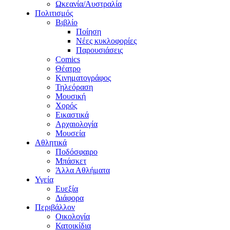
Ωκεανία/Αυστραλία
Πολιτισμός
Βιβλίο
Ποίηση
Νέες κυκλοφορίες
Παρουσιάσεις
Comics
Θέατρο
Κινηματογράφος
Τηλεόραση
Μουσική
Χορός
Εικαστικά
Αρχαιολογία
Μουσεία
Αθλητικά
Ποδόσφαιρο
Μπάσκετ
Άλλα Αθλήματα
Υγεία
Ευεξία
Διάφορα
Περιβάλλον
Οικολογία
Κατοικίδια