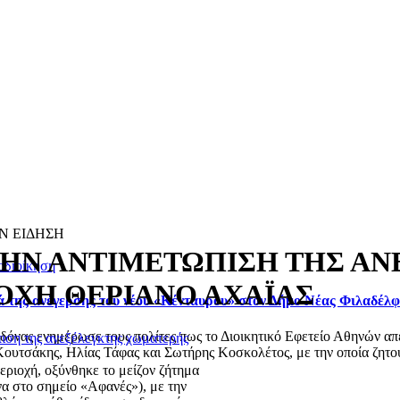
Ν ΕΙΔΗΣΗ
 ΤΗΝ ΑΝΤΙΜΕΤΩΠΙΣΗ ΤΗΣ Α
οδιοίκηση
ΟΧΗ ΘΕΡΙΑΝΟ ΑΧΑΪΑΣ
ά της ανέγερσης του νέου «Κένταυρου» στον Δήμο Νέας Φιλαδέλ
ας ενημέρωσε τους πολίτες πως το Διοικητικό Εφετείο Αθηνών απέρ
πιση της ανεξέλεγκτης χωματερής
ουτσάκης, Ηλίας Τάφας και Σωτήρης Κοσκολέτος, με την οποία ζητού
εριοχή, οξύνθηκε το μείζον ζήτημα
να στο σημείο «Αφανές»), με την