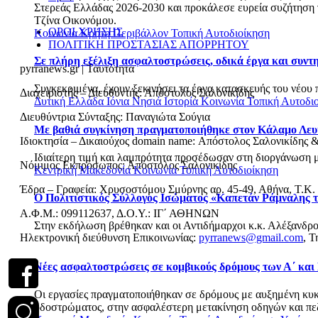
Στερεάς Ελλάδας 2026-2030 και προκάλεσε ευρεία συζήτηση γι
Τζίνα Οικονόμου.
ΟΡΟΙ ΧΡΗΣΗΣ
Κοινωνία
Κρήτη
Περιβάλλον
Τοπική Αυτοδιοίκηση
ΠΟΛΙΤΙΚΗ ΠΡΟΣΤΑΣΙΑΣ ΑΠΟΡΡΗΤΟΥ
Σε πλήρη εξέλιξη ασφαλτοστρώσεις, οδικά έργα και συν
pyrranews.gr | Ταυτότητα
Συγκεκριμένα, έχουν ξεκινήσει τα έργα κατασκευής του νέου 
Διαχειριστής – Διευθυντής: Απόστολος Σαλονικίδης
Δυτική Ελλάδα
Ιόνια Νησιά
Ιστορία
Κοινωνία
Τοπική Αυτοδι
Διευθύντρια Σύνταξης: Παναγιώτα Σούγια
Με βαθιά συγκίνηση πραγματοποιήθηκε στον Κάλαμο Λευ
Ιδιοκτησία – Δικαιούχος domain name: Απόστολος Σαλονικίδης 
Ιδιαίτερη τιμή και λαμπρότητα προσέδωσαν στη διοργάνωση με
Νόμιμος Εκπρόσωπος: Απόστολος Σαλονικίδης
Κεντρική Μακεδονία
Κοινωνία
Τοπική Αυτοδιοίκηση
Έδρα – Γραφεία: Χρυσοστόμου Σμύρνης αρ. 45-49, Αθήνα, Τ.Κ.
Ο Πολιτιστικός Σύλλογος Ισώματος «Καπετάν Ράμναλης τ
Α.Φ.Μ.: 099112637, Δ.Ο.Υ.: ΙΓ΄ ΑΘΗΝΩΝ
Στην εκδήλωση βρέθηκαν και οι Αντιδήμαρχοι κ.κ. Αλέξανδρο
Ηλεκτρονική διεύθυνση Επικοινωνίας:
pyrranews@gmail.com
, Τ
Νέες ασφαλτοστρώσεις σε κομβικούς δρόμους των Α΄ και
Οι εργασίες πραγματοποιήθηκαν σε δρόμους με αυξημένη κυκλο
οδοστρώματος, στην ασφαλέστερη μετακίνηση οδηγών και πεζώ