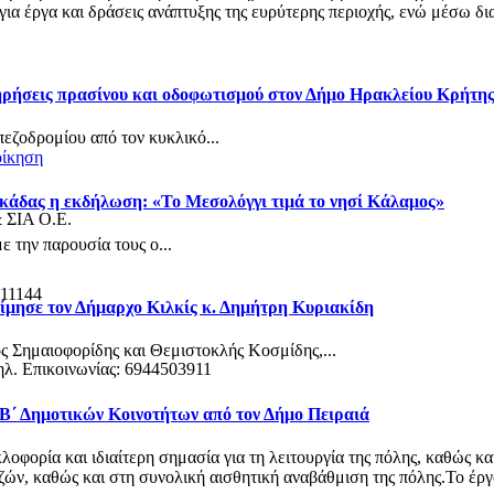
α έργα και δράσεις ανάπτυξης της ευρύτερης περιοχής, ενώ μέσω δια
τηρήσεις πρασίνου και οδοφωτισμού στον Δήμο Ηρακλείου Κρήτη
πεζοδρομίου από τον κυκλικό...
οίκηση
κάδας η εκδήλωση: «Το Μεσολόγγι τιμά το νησί Κάλαμος»
& ΣΙΑ Ο.Ε.
 την παρουσία τους ο...
 11144
ίμησε τον Δήμαρχο Κιλκίς κ. Δημήτρη Κυριακίδη
ς Σημαιοφορίδης και Θεμιστοκλής Κοσμίδης,...
ηλ. Επικοινωνίας: 6944503911
 Β΄ Δημοτικών Κοινοτήτων από τον Δήμο Πειραιά
φορία και ιδιαίτερη σημασία για τη λειτουργία της πόλης, καθώς κα
ν, καθώς και στη συνολική αισθητική αναβάθμιση της πόλης.Το έργο