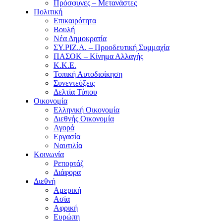
Πρόσφυγες – Μετανάστες
Πολιτική
Επικαιρότητα
Βουλή
Νέα Δημοκρατία
ΣΥ.ΡΙΖ.Α. – Προοδευτική Συμμαχία
ΠΑΣΟΚ – Κίνημα Αλλαγής
Κ.Κ.Ε.
Τοπική Αυτοδιοίκηση
Συνεντεύξεις
Δελτία Τύπου
Οικονομία
Ελληνική Οικονομία
Διεθνής Οικονομία
Αγορά
Εργασία
Ναυτιλία
Κοινωνία
Ρεπορτάζ
Διάφορα
Διεθνή
Αμερική
Ασία
Αφρική
Ευρώπη