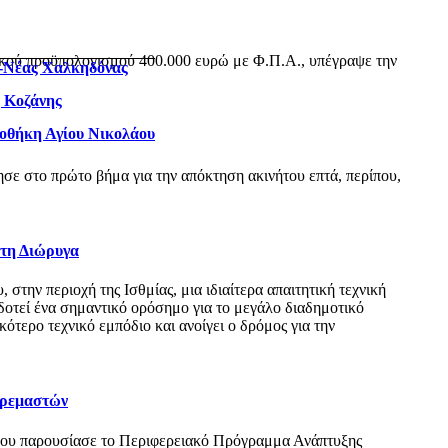
ικού προϋπολογισμού 400.000 ευρώ με Φ.Π.Α., υπέγραψε την
ς-Νέας Χαλκηδόνας
η Κοζάνης
ιοθήκη Αγίου Νικολάου
ε στο πρώτο βήμα για την απόκτηση ακινήτου επτά, περίπου,
 τη Διώρυγα
ην περιοχή της Ισθμίας, μια ιδιαίτερα απαιτητική τεχνική
δοτεί ένα σημαντικό ορόσημο για το μεγάλο διαδημοτικό
τερο τεχνικό εμπόδιο και ανοίγει ο δρόμος για την
Κρεμαστών
όπου παρουσίασε το Περιφερειακό Πρόγραμμα Ανάπτυξης