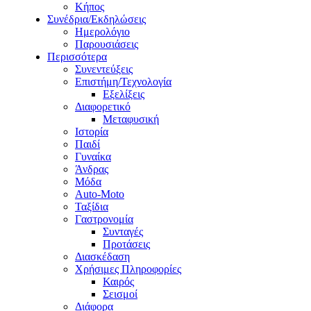
Κήπος
Συνέδρια/Εκδηλώσεις
Ημερολόγιο
Παρουσιάσεις
Περισσότερα
Συνεντεύξεις
Επιστήμη/Τεχνολογία
Εξελίξεις
Διαφορετικό
Μεταφυσική
Ιστορία
Παιδί
Γυναίκα
Άνδρας
Μόδα
Auto-Moto
Ταξίδια
Γαστρονομία
Συνταγές
Προτάσεις
Διασκέδαση
Χρήσιμες Πληροφορίες
Καιρός
Σεισμοί
Διάφορα