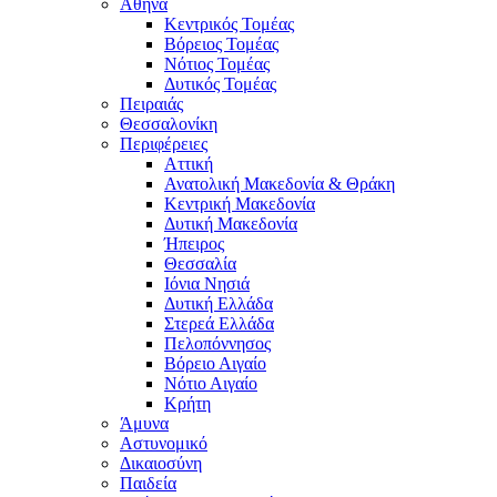
Αθήνα
Κεντρικός Τομέας
Βόρειος Τομέας
Νότιος Τομέας
Δυτικός Τομέας
Πειραιάς
Θεσσαλονίκη
Περιφέρειες
Αττική
Ανατολική Μακεδονία & Θράκη
Κεντρική Μακεδονία
Δυτική Μακεδονία
Ήπειρος
Θεσσαλία
Ιόνια Νησιά
Δυτική Ελλάδα
Στερεά Ελλάδα
Πελοπόννησος
Βόρειο Αιγαίο
Νότιο Αιγαίο
Κρήτη
Άμυνα
Αστυνομικό
Δικαιοσύνη
Παιδεία