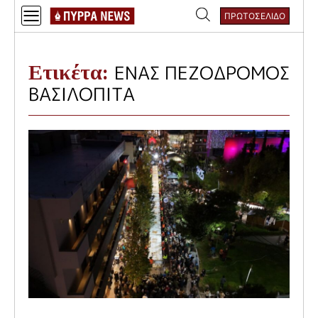
Skip
ΠΡΩΤΟΣΕΛΙΔΟ
to
Αναζήτηση
content
για:
Ετικέτα:
ΕΝΑΣ ΠΕΖΟΔΡΟΜΟΣ
ΒΑΣΙΛΟΠΙΤΑ