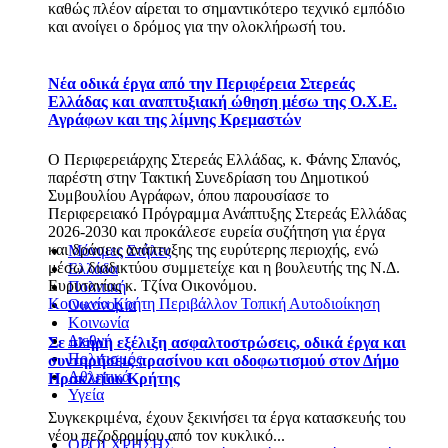
καθώς πλέον αίρεται το σημαντικότερο τεχνικό εμπόδιο
και ανοίγει ο δρόμος για την ολοκλήρωσή του.
Νέα οδικά έργα από την Περιφέρεια Στερεάς
Ελλάδας και αναπτυξιακή ώθηση μέσω της Ο.Χ.Ε.
Αγράφων και της λίμνης Κρεμαστών
Ο Περιφερειάρχης Στερεάς Ελλάδας, κ. Φάνης Σπανός,
παρέστη στην Τακτική Συνεδρίαση του Δημοτικού
Συμβουλίου Αγράφων, όπου παρουσίασε το
Περιφερειακό Πρόγραμμα Ανάπτυξης Στερεάς Ελλάδας
2026-2030 και προκάλεσε ευρεία συζήτηση για έργα
και δράσεις ανάπτυξης της ευρύτερης περιοχής, ενώ
Μόνιμες Στήλες
μέσω διαδικτύου συμμετείχε και η βουλευτής της Ν.Δ.
Ελλάδα
Ευρυτανίας κ. Τζίνα Οικονόμου.
Πολιτική
Κοινωνία
Κρήτη
Περιβάλλον
Τοπική Αυτοδιοίκηση
Οικονομία
Κοινωνία
Διεθνή
Σε πλήρη εξέλιξη ασφαλτοστρώσεις, οδικά έργα και
Πολιτισμός
συντηρήσεις πρασίνου και οδοφωτισμού στον Δήμο
Αθλητικά
Ηρακλείου Κρήτης
Υγεία
Συγκεκριμένα, έχουν ξεκινήσει τα έργα κατασκευής του
νέου πεζοδρομίου από τον κυκλικό...
ΟΡΟΙ ΧΡΗΣΗΣ