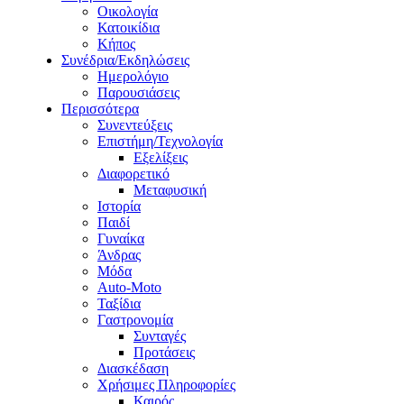
Οικολογία
Κατοικίδια
Κήπος
Συνέδρια/Εκδηλώσεις
Ημερολόγιο
Παρουσιάσεις
Περισσότερα
Συνεντεύξεις
Επιστήμη/Τεχνολογία
Εξελίξεις
Διαφορετικό
Μεταφυσική
Ιστορία
Παιδί
Γυναίκα
Άνδρας
Μόδα
Auto-Moto
Ταξίδια
Γαστρονομία
Συνταγές
Προτάσεις
Διασκέδαση
Χρήσιμες Πληροφορίες
Καιρός