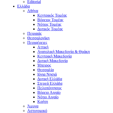
Editorial
Ελλάδα
Αθήνα
Κεντρικός Τομέας
Βόρειος Τομέας
Νότιος Τομέας
Δυτικός Τομέας
Πειραιάς
Θεσσαλονίκη
Περιφέρειες
Αττική
Ανατολική Μακεδονία & Θράκη
Κεντρική Μακεδονία
Δυτική Μακεδονία
Ήπειρος
Θεσσαλία
Ιόνια Νησιά
Δυτική Ελλάδα
Στερεά Ελλάδα
Πελοπόννησος
Βόρειο Αιγαίο
Νότιο Αιγαίο
Κρήτη
Άμυνα
Αστυνομικό