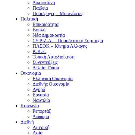
Δικαιοσύνη
Παιδεία
Πρόσφυγες – Μετανάστες
Πολιτική
Επικαιρότητα
Βουλή
Νέα Δημοκρατία
ΣΥ.ΡΙΖ.Α. – Προοδευτική Συμμαχία
ΠΑΣΟΚ – Κίνημα Αλλαγής
Κ.Κ.Ε.
Τοπική Αυτοδιοίκηση
Συνεντεύξεις
Δελτία Τύπου
Οικονομία
Ελληνική Οικονομία
Διεθνής Οικονομία
Αγορά
Εργασία
Ναυτιλία
Κοινωνία
Ρεπορτάζ
Διάφορα
Διεθνή
Αμερική
Ασία