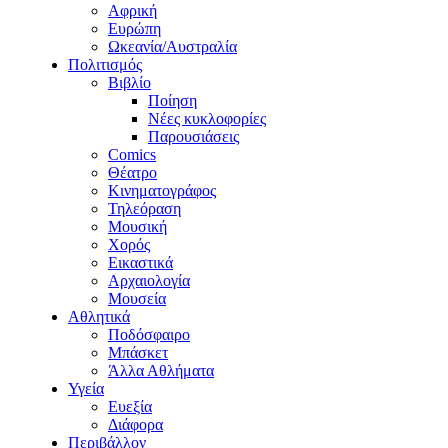
Αφρική
Ευρώπη
Ωκεανία/Αυστραλία
Πολιτισμός
Βιβλίο
Ποίηση
Νέες κυκλοφορίες
Παρουσιάσεις
Comics
Θέατρο
Κινηματογράφος
Τηλεόραση
Μουσική
Χορός
Εικαστικά
Αρχαιολογία
Μουσεία
Αθλητικά
Ποδόσφαιρο
Μπάσκετ
Άλλα Αθλήματα
Υγεία
Ευεξία
Διάφορα
Περιβάλλον