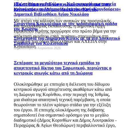
«Τα σπίτια των βιβλίων» – Καλοκαιρινή εκστρατεία
Πρώτο βήμα για το νέο σχολικό συγκρότημα στην
ανάγνωσης και δημιουργικότητας στην «Κουνδούρειο»
Κηπούπολη, του Δήμου Ηρακλείου Κρήτης
Δημοτική Βιβλιοθήκη Αγίου Νικολάου
Δημοσιεύτηκε: 6 Αυγούστου 2026
Με στόχο την κάλυψη των αναγκών της προσχολικής
Συνάντηση Κοκκαλιάρη με την ποδοσφαιρική ομάδα
και πρωτοβάθμιας εκπαίδευσης, η Δημοτική Αρχή
της Κοζάνης
Ηρακλείου Κρήτης προχώρησε στο πρώτο βήμα για την
Δημοσιεύτηκε: 6 Αυγούστου 2026
απόκτηση ακινήτου επτά, περίπου, στρεμμάτων στη
Συνεργασία του Δημάρχου Κιλκίς με το νέο Διοικητικό
συμβολή των οδών Φιλελλήνων και ΑΧΕΠΑ στην
Συμβούλιο του Κιλκισιακού
Κηπούπολη.
Δημοσιεύτηκε: 6 Αυγούστου 2026
Ξεπέρασε το μεγαλύτερο τεχνικό εμπόδιο το
αποχετευτικό δίκτυο του Σαρωνικού, περνώντας ο
κεντρικός αγωγός κάτω από τη Διώρυγα
Ολοκληρώθηκε με επιτυχία η διέλευση του δίδυμου
κεντρικού αγωγού αποχέτευσης ακαθάρτων κάτω από
τη Διώρυγα της Κορίνθου, στην περιοχή της Ισθμίας,
μια ιδιαίτερα απαιτητική τεχνική παρέμβαση, η οποία
θεωρούνταν το πλέον κρίσιμο στάδιο για την εξέλιξη
του έργου. Η επιτυχής ολοκλήρωση της διάβασης
σηματοδοτεί ένα σημαντικό ορόσημο για το μεγάλο
διαδημοτικό (Δήμος Κορινθίων και Δήμος Λουτρακίου -
Περαχώρας & Αγίων Θεοδώρων) περιβαλλοντικό έργο,