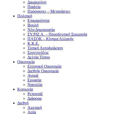
Δικαιοσύνη
Παιδεία
Πρόσφυγες – Μετανάστες
Πολιτική
Επικαιρότητα
Βουλή
Νέα Δημοκρατία
ΣΥ.ΡΙΖ.Α. – Προοδευτική Συμμαχία
ΠΑΣΟΚ – Κίνημα Αλλαγής
Κ.Κ.Ε.
Τοπική Αυτοδιοίκηση
Συνεντεύξεις
Δελτία Τύπου
Οικονομία
Ελληνική Οικονομία
Διεθνής Οικονομία
Αγορά
Εργασία
Ναυτιλία
Κοινωνία
Ρεπορτάζ
Διάφορα
Διεθνή
Αμερική
Ασία