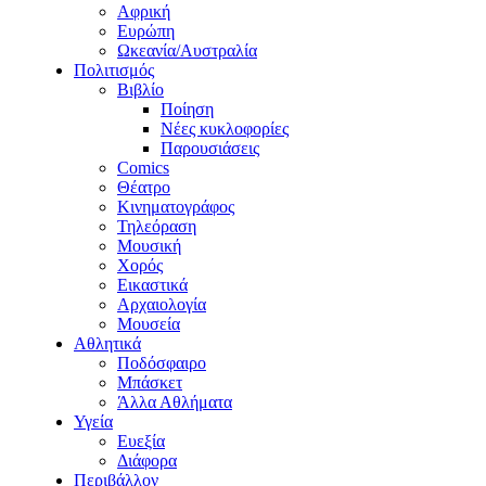
Αφρική
Ευρώπη
Ωκεανία/Αυστραλία
Πολιτισμός
Βιβλίο
Ποίηση
Νέες κυκλοφορίες
Παρουσιάσεις
Comics
Θέατρο
Κινηματογράφος
Τηλεόραση
Μουσική
Χορός
Εικαστικά
Αρχαιολογία
Μουσεία
Αθλητικά
Ποδόσφαιρο
Μπάσκετ
Άλλα Αθλήματα
Υγεία
Ευεξία
Διάφορα
Περιβάλλον