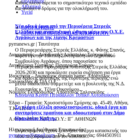
Πολιτισμός
καθώς πλέον αίρεται το σημαντικότερο τεχνικό εμπόδιο
Αθλητικά
και ανοίγει ο δρόμος για την ολοκλήρωσή του.
Υγεία
Νέα οδικά έργα από την Περιφέρεια Στερεάς
ΟΡΟΙ ΧΡΗΣΗΣ
Ελλάδας και αναπτυξιακή ώθηση μέσω της Ο.Χ.Ε.
ΠΟΛΙΤΙΚΗ ΠΡΟΣΤΑΣΙΑΣ ΑΠΟΡΡΗΤΟΥ
Αγράφων και της λίμνης Κρεμαστών
pyrranews.gr | Ταυτότητα
Ο Περιφερειάρχης Στερεάς Ελλάδας, κ. Φάνης Σπανός,
Διαχειριστής – Διευθυντής: Απόστολος Σαλονικίδης
παρέστη στην Τακτική Συνεδρίαση του Δημοτικού
Συμβουλίου Αγράφων, όπου παρουσίασε το
Διευθύντρια Σύνταξης: Παναγιώτα Σούγια
Περιφερειακό Πρόγραμμα Ανάπτυξης Στερεάς Ελλάδας
2026-2030 και προκάλεσε ευρεία συζήτηση για έργα
Ιδιοκτησία – Δικαιούχος domain name: Απόστολος
και δράσεις ανάπτυξης της ευρύτερης περιοχής, ενώ
Σαλονικίδης & ΣΙΑ Ο.Ε.
μέσω διαδικτύου συμμετείχε και η βουλευτής της Ν.Δ.
Ευρυτανίας κ. Τζίνα Οικονόμου.
Νόμιμος Εκπρόσωπος: Απόστολος Σαλονικίδης
Κοινωνία
Κρήτη
Περιβάλλον
Τοπική Αυτοδιοίκηση
Έδρα – Γραφεία: Χρυσοστόμου Σμύρνης αρ. 45-49, Αθήνα,
Σε πλήρη εξέλιξη ασφαλτοστρώσεις, οδικά έργα και
Τ.Κ. 11144
συντηρήσεις πρασίνου και οδοφωτισμού στον Δήμο
Ηρακλείου Κρήτης
Α.Φ.Μ.: 099112637, Δ.Ο.Υ.: ΙΓ΄ ΑΘΗΝΩΝ
Ηλεκτρονική διεύθυνση Επικοινωνίας:
Συγκεκριμένα, έχουν ξεκινήσει τα έργα κατασκευής του
pyrranews@gmail.com
, Τηλ. Επικοινωνίας: 6944503911
νέου πεζοδρομίου από τον κυκλικό...