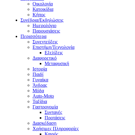
Οικολογία
Κατοικίδια
Κήπος
Συνέδρια/Εκδηλώσεις
Ημερολόγιο
Παρουσιάσεις
Περισσότερα
Συνεντεύξεις
Επιστήμη/Τεχνολογία
Εξελίξεις
Διαφορετικό
Μεταφυσική
Ιστορία
Παιδί
Γυναίκα
Άνδρας
Μόδα
Auto-Moto
Ταξίδια
Γαστρονομία
Συνταγές
Προτάσεις
Διασκέδαση
Χρήσιμες Πληροφορίες
Καιρός