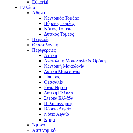
Editorial
Ελλάδα
Αθήνα
Κεντρικός Τομέας
Βόρειος Τομέας
Νότιος Τομέας
Δυτικός Τομέας
Πειραιάς
Θεσσαλονίκη
Περιφέρειες
Αττική
Ανατολική Μακεδονία & Θράκη
Κεντρική Μακεδονία
Δυτική Μακεδονία
Ήπειρος
Θεσσαλία
Ιόνια Νησιά
Δυτική Ελλάδα
Στερεά Ελλάδα
Πελοπόννησος
Βόρειο Αιγαίο
Νότιο Αιγαίο
Κρήτη
Άμυνα
Αστυνομικό