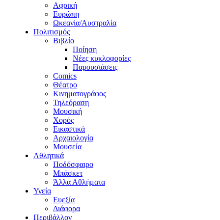
Αφρική
Ευρώπη
Ωκεανία/Αυστραλία
Πολιτισμός
Βιβλίο
Ποίηση
Νέες κυκλοφορίες
Παρουσιάσεις
Comics
Θέατρο
Κινηματογράφος
Τηλεόραση
Μουσική
Χορός
Εικαστικά
Αρχαιολογία
Μουσεία
Αθλητικά
Ποδόσφαιρο
Μπάσκετ
Άλλα Αθλήματα
Υγεία
Ευεξία
Διάφορα
Περιβάλλον