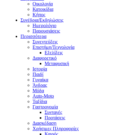
Οικολογία
Κατοικίδια
Κήπος
Συνέδρια/Εκδηλώσεις
Ημερολόγιο
Παρουσιάσεις
Περισσότερα
Συνεντεύξεις
Επιστήμη/Τεχνολογία
Εξελίξεις
Διαφορετικό
Μεταφυσική
Ιστορία
Παιδί
Γυναίκα
Άνδρας
Μόδα
Auto-Moto
Ταξίδια
Γαστρονομία
Συνταγές
Προτάσεις
Διασκέδαση
Χρήσιμες Πληροφορίες
Καιρός