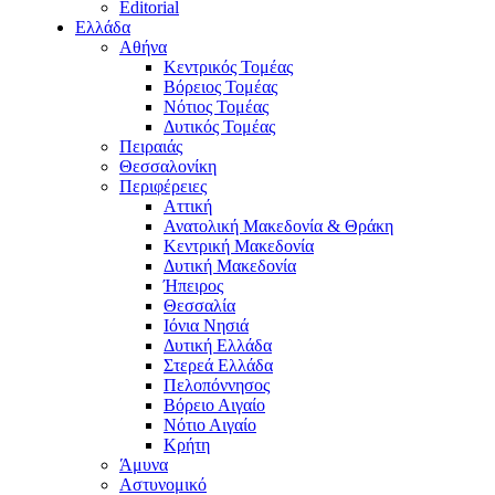
Editorial
Ελλάδα
Αθήνα
Κεντρικός Τομέας
Βόρειος Τομέας
Νότιος Τομέας
Δυτικός Τομέας
Πειραιάς
Θεσσαλονίκη
Περιφέρειες
Αττική
Ανατολική Μακεδονία & Θράκη
Κεντρική Μακεδονία
Δυτική Μακεδονία
Ήπειρος
Θεσσαλία
Ιόνια Νησιά
Δυτική Ελλάδα
Στερεά Ελλάδα
Πελοπόννησος
Βόρειο Αιγαίο
Νότιο Αιγαίο
Κρήτη
Άμυνα
Αστυνομικό