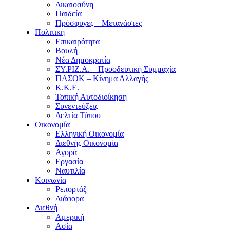
Δικαιοσύνη
Παιδεία
Πρόσφυγες – Μετανάστες
Πολιτική
Επικαιρότητα
Βουλή
Νέα Δημοκρατία
ΣΥ.ΡΙΖ.Α. – Προοδευτική Συμμαχία
ΠΑΣΟΚ – Κίνημα Αλλαγής
Κ.Κ.Ε.
Τοπική Αυτοδιοίκηση
Συνεντεύξεις
Δελτία Τύπου
Οικονομία
Ελληνική Οικονομία
Διεθνής Οικονομία
Αγορά
Εργασία
Ναυτιλία
Κοινωνία
Ρεπορτάζ
Διάφορα
Διεθνή
Αμερική
Ασία