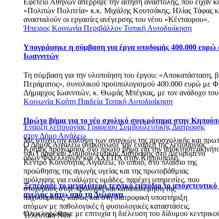
Εφετείο Αθηνών απέρριψε την αίτηση αναστολής, που είχαν κ
«Πολιτών Πολιτεία» κ.κ. Μιχάλης Κουτσάκης, Ηλίας Τάφας κ
ανασταλούν οι εργασίες ανέγερσης του νέου «Κένταυρου».
Ήπειρος
Κοινωνία
Περιβάλλον
Τοπική Αυτοδιοίκηση
Υπογράφηκε η σύμβαση για έργα υποδομής 400.000 ευρώ
Ιωαννιτών
Τη σύμβαση για την υλοποίηση του έργου: «Αποκατάσταση, β
Περάματος», συνολικού προϋπολογισμού 400.000 ευρώ με Φ.
Δήμαρχος Ιωαννιτών, κ. Θωμάς Μπέγκας, με τον ανάδοχο του
Κοινωνία
Κρήτη
Παιδεία
Τοπική Αυτοδιοίκηση
Πρώτο βήμα για το νέο σχολικό συγκρότημα στην Κηπούπ
Έναρξη λειτουργίας Γραφείου Συμβουλευτικής Διατροφής
στον Δήμο Αιγάλεω
Με στόχο την κάλυψη των αναγκών της προσχολικής και πρω
Ο Δήμος Αιγάλεω ανακοίνωσε την έναρξη της λειτουργίας
Κρήτης προχώρησε στο πρώτο βήμα για την απόκτηση ακινήτ
του Γραφείου Συμβουλευτικής Διατροφής στο Διευρυμένο
οδών Φιλελλήνων και ΑΧΕΠΑ στην Κηπούπολη.
Κέντρο Κοινότητας Αιγάλεω, το οποίο, στο πλαίσιο της
προώθησης της αγωγής υγείας και της πρωτοβάθμιας
πρόληψης για ευάλωτες ομάδες, παρέχει υπηρεσίες, που
Ξεπέρασε το μεγαλύτερο τεχνικό εμπόδιο το αποχετευτικό
στοχεύουν στην πρόληψη και καταπολέμηση της
αγωγός κάτω από τη Διώρυγα
παχυσαρκίας, καθώς και στη διατροφική υποστήριξη
ατόμων με παθολογικές ή φυσιολογικές καταστάσεις.
Ολοκληρώθηκε με επιτυχία η διέλευση του δίδυμου κεντρικ
Τελευταία Νέα