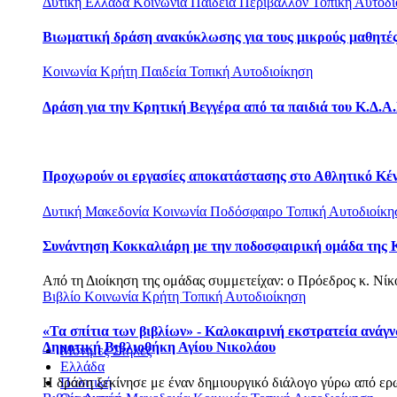
Δυτική Ελλάδα
Κοινωνία
Παιδεία
Περιβάλλον
Τοπική Αυτοδι
Βιωματική δράση ανακύκλωσης για τους μικρούς μαθητές
Κοινωνία
Κρήτη
Παιδεία
Τοπική Αυτοδιοίκηση
Δράση για την Κρητική Βεγγέρα από τα παιδιά του Κ.Δ.Α
Προχωρούν οι εργασίες αποκατάστασης στο Αθλητικό Κέ
Δυτική Μακεδονία
Κοινωνία
Ποδόσφαιρο
Τοπική Αυτοδιοίκη
Συνάντηση Κοκκαλιάρη με την ποδοσφαιρική ομάδα της 
Από τη Διοίκηση της ομάδας συμμετείχαν: o Πρόεδρος κ. Νίκος
Βιβλίο
Κοινωνία
Κρήτη
Τοπική Αυτοδιοίκηση
«Τα σπίτια των βιβλίων» - Καλοκαιρινή εκστρατεία ανάγ
Δημοτική Βιβλιοθήκη Αγίου Νικολάου
Μόνιμες Στήλες
Ελλάδα
Η δράση ξεκίνησε με έναν δημιουργικό διάλογο γύρω από ερω
Πολιτική