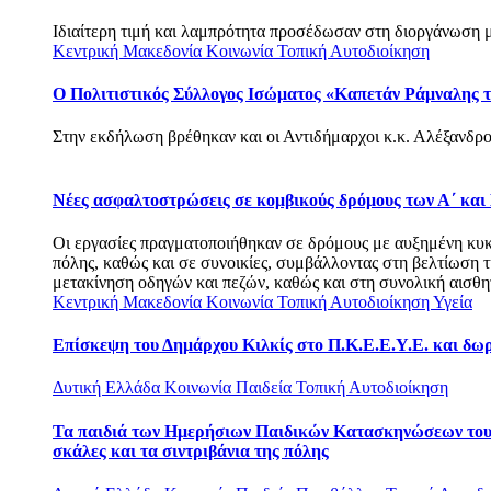
Ιδιαίτερη τιμή και λαμπρότητα προσέδωσαν στη διοργάνωση με
Κεντρική Μακεδονία
Κοινωνία
Τοπική Αυτοδιοίκηση
Ο Πολιτιστικός Σύλλογος Ισώματος «Καπετάν Ράμναλης τ
Στην εκδήλωση βρέθηκαν και οι Αντιδήμαρχοι κ.κ. Αλέξανδρο
Νέες ασφαλτοστρώσεις σε κομβικούς δρόμους των Α΄ και
Οι εργασίες πραγματοποιήθηκαν σε δρόμους με αυξημένη κυκλο
πόλης, καθώς και σε συνοικίες, συμβάλλοντας στη βελτίωση 
μετακίνηση οδηγών και πεζών, καθώς και στη συνολική αισθητ
Κεντρική Μακεδονία
Κοινωνία
Τοπική Αυτοδιοίκηση
Υγεία
Επίσκεψη του Δημάρχου Κιλκίς στο Π.Κ.Ε.Ε.Υ.Ε. και δω
Δυτική Ελλάδα
Κοινωνία
Παιδεία
Τοπική Αυτοδιοίκηση
Τα παιδιά των Ημερήσιων Παιδικών Κατασκηνώσεων του 
σκάλες και τα σιντριβάνια της πόλης