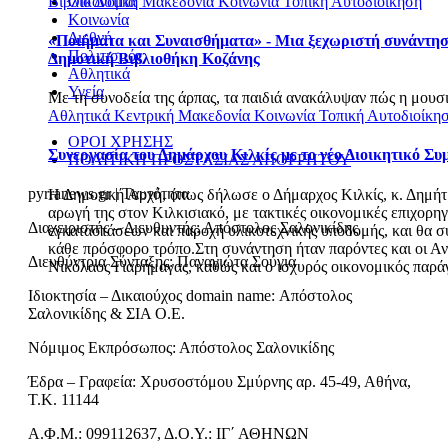
Βιβλίο
Δυτική Μακεδονία
Κοινωνία
Τοπική Αυτοδιοίκηση
Οικονομία
Κοινωνία
Διεθνή
«Ποιήματα και Συναισθήματα» - Μια ξεχωριστή συνάντησ
Πολιτισμός
Δημοτική Βιβλιοθήκη Κοζάνης
Αθλητικά
Υγεία
Με τη συνοδεία της άρπας, τα παιδιά ανακάλυψαν πώς η μουσι
Αθλητικά
Κεντρική Μακεδονία
Κοινωνία
Τοπική Αυτοδιοίκη
ΟΡΟΙ ΧΡΗΣΗΣ
Συνεργασία του Δημάρχου Κιλκίς με το νέο Διοικητικό Συ
ΠΟΛΙΤΙΚΗ ΠΡΟΣΤΑΣΙΑΣ ΑΠΟΡΡΗΤΟΥ
pyrranews.gr | Ταυτότητα
Η Δημοτική Αρχή, όπως δήλωσε ο Δήμαρχος Κιλκίς, κ. Δημήτρ
αρωγή της στον Κιλκισιακό, με τακτικές οικονομικές επιχορη
Διαχειριστής – Διευθυντής: Απόστολος Σαλονικίδης
εγκαταστάσεων και παροχή υλικοτεχνικής υποδομής, και θα συ
κάθε πρόσφορο τρόπο.Στη συνάντηση ήταν παρόντες και οι Αν
Διευθύντρια Σύνταξης: Παναγιώτα Σούγια
Νικόλαος Γιαρήμαγας, καθώς και ο ισχυρός οικονομικός παρά
Ιδιοκτησία – Δικαιούχος domain name: Απόστολος
Σαλονικίδης & ΣΙΑ Ο.Ε.
Νόμιμος Εκπρόσωπος: Απόστολος Σαλονικίδης
Έδρα – Γραφεία: Χρυσοστόμου Σμύρνης αρ. 45-49, Αθήνα,
Τ.Κ. 11144
Α.Φ.Μ.: 099112637, Δ.Ο.Υ.: ΙΓ΄ ΑΘΗΝΩΝ