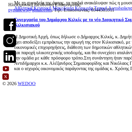
Με τη συνοδεία της άρπας, τα παιδιά ανακάλυψαν πώς η μουσι
Ηλεκτρονική διεύθυνση Επικοινωνίας:
Αθλητικά
Κεντρική Μακεδονία
Κοινωνία
Τοπική Αυτοδιοίκη
pyrranews@gmail.com
, Τηλ. Επικοινωνίας: 6944503911
Συνεργασία του Δημάρχου Κιλκίς με το νέο Διοικητικό Συ
Κιλκισιακού
Η Δημοτική Αρχή, όπως δήλωσε ο Δήμαρχος Κιλκίς, κ. Δημήτ
έχει αποδείξει εμπράκτως την αρωγή της στον Κιλκισιακό, με 
οικονομικές επιχορηγήσεις, διάθεση των δημοτικών αθλητικ
και παροχή υλικοτεχνικής υποδομής, και θα συνεχίσει αταλάν
την ομάδα με κάθε πρόσφορο τρόπο.Στη συνάντηση ήταν παρόν
Αντιδήμαρχοι κ.κ. Αλέξανδρος Σημαιοφορίδης και Νικόλαος 
και ο ισχυρός οικονομικός παράγοντας της ομάδας κ. Χρόνης
© 2026
WEDOO