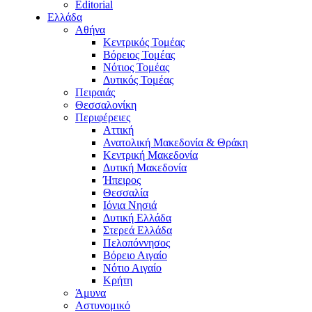
Editorial
Ελλάδα
Αθήνα
Κεντρικός Τομέας
Βόρειος Τομέας
Νότιος Τομέας
Δυτικός Τομέας
Πειραιάς
Θεσσαλονίκη
Περιφέρειες
Αττική
Ανατολική Μακεδονία & Θράκη
Κεντρική Μακεδονία
Δυτική Μακεδονία
Ήπειρος
Θεσσαλία
Ιόνια Νησιά
Δυτική Ελλάδα
Στερεά Ελλάδα
Πελοπόννησος
Βόρειο Αιγαίο
Νότιο Αιγαίο
Κρήτη
Άμυνα
Αστυνομικό