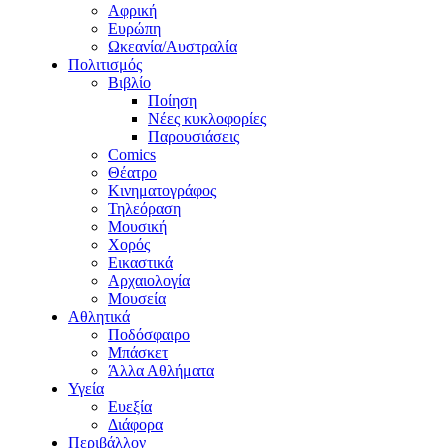
Αφρική
Ευρώπη
Ωκεανία/Αυστραλία
Πολιτισμός
Βιβλίο
Ποίηση
Νέες κυκλοφορίες
Παρουσιάσεις
Comics
Θέατρο
Κινηματογράφος
Τηλεόραση
Μουσική
Χορός
Εικαστικά
Αρχαιολογία
Μουσεία
Αθλητικά
Ποδόσφαιρο
Μπάσκετ
Άλλα Αθλήματα
Υγεία
Ευεξία
Διάφορα
Περιβάλλον