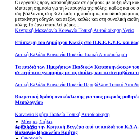
Οι εργασίες πραγματοποιήθηκαν σε δρόμους με αυξημένη κυ
ιδιαίτερη σημασία για τη λειτουργία της πόλης, καθώς και σε σ
συμβάλλοντας στη βελτίωση της ποιότητας του οδοστρώματο
μετακίνηση οδηγών και πεζών, καθώς και στη συνολική αισθη
πόλης.Το έργο αποτελεί μέρος...
Κεντρική Μακεδονία
Κοινωνία
Τοπική Αυτοδιοίκηση
Υγεία
Επίσκεψη του Δημάρχου Κιλκίς στο Π.Κ.Ε.Ε.Υ.Ε. και δω
Δυτική Ελλάδα
Κοινωνία
Παιδεία
Τοπική Αυτοδιοίκηση
Τα παιδιά των Ημερήσιων Παιδικών Κατασκηνώσεων το
σε περίπατο γνωριμίας με τις σκάλες και τα σιντριβάνια τ
Δυτική Ελλάδα
Κοινωνία
Παιδεία
Περιβάλλον
Τοπική Αυτοδι
Βιωματική δράση ανακύκλωσης για τους μικρούς μαθητές
Μεσολογγίου
Κοινωνία
Κρήτη
Παιδεία
Τοπική Αυτοδιοίκηση
Μόνιμες Στήλες
Δράση για την Κρητική Βεγγέρα από τα παιδιά του Κ.Δ.Α.
Ελλάδα
Παλιανής Ηρακλείου Κρήτης
Πολιτική
Οικονομία