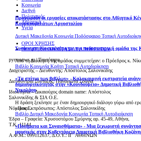
Κοινωνία
Διεθνή
Πολιτισμός
Προχωρούν οι εργασίες αποκατάστασης στο Αθλητικό Κέ
Αθλητικά
Κουρκουμελάτων Αργοστολίου
Υγεία
Δυτική Μακεδονία
Κοινωνία
Ποδόσφαιρο
Τοπική Αυτοδιοίκη
ΟΡΟΙ ΧΡΗΣΗΣ
Συνάντηση Κοκκαλιάρη με την ποδοσφαιρική ομάδα της 
ΠΟΛΙΤΙΚΗ ΠΡΟΣΤΑΣΙΑΣ ΑΠΟΡΡΗΤΟΥ
pyrranews.gr | Ταυτότητα
Από τη Διοίκηση της ομάδας συμμετείχαν: o Πρόεδρος κ. Νίκος
Βιβλίο
Κοινωνία
Κρήτη
Τοπική Αυτοδιοίκηση
Διαχειριστής – Διευθυντής: Απόστολος Σαλονικίδης
«Τα σπίτια των βιβλίων» - Καλοκαιρινή εκστρατεία ανάγ
Διευθύντρια Σύνταξης: Παναγιώτα Σούγια
δημιουργικότητας στην «Κουνδούρειο» Δημοτική Βιβλιοθ
Νικολάου
Ιδιοκτησία – Δικαιούχος domain name: Απόστολος
Σαλονικίδης & ΣΙΑ Ο.Ε.
Η δράση ξεκίνησε με έναν δημιουργικό διάλογο γύρω από ερ
«Ποια...
Νόμιμος Εκπρόσωπος: Απόστολος Σαλονικίδης
Βιβλίο
Δυτική Μακεδονία
Κοινωνία
Τοπική Αυτοδιοίκηση
Έδρα – Γραφεία: Χρυσοστόμου Σμύρνης αρ. 45-49, Αθήνα,
Τ.Κ. 11144
«Ποιήματα και Συναισθήματα» - Μια ξεχωριστή συνάντησ
μουσικής στην Κοβεντάρειο Δημοτική Βιβλιοθήκη Κοζάνη
Α.Φ.Μ.: 099112637, Δ.Ο.Υ.: ΙΓ΄ ΑΘΗΝΩΝ