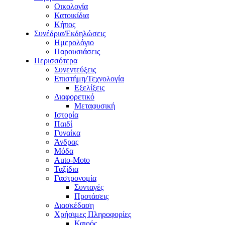
Οικολογία
Κατοικίδια
Κήπος
Συνέδρια/Εκδηλώσεις
Ημερολόγιο
Παρουσιάσεις
Περισσότερα
Συνεντεύξεις
Επιστήμη/Τεχνολογία
Εξελίξεις
Διαφορετικό
Μεταφυσική
Ιστορία
Παιδί
Γυναίκα
Άνδρας
Μόδα
Auto-Moto
Ταξίδια
Γαστρονομία
Συνταγές
Προτάσεις
Διασκέδαση
Χρήσιμες Πληροφορίες
Καιρός