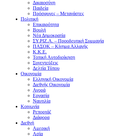
Δικαιοσύνη
Παιδεία
Πρόσφυγες – Μετανάστες
Πολιτική
Επικαιρότητα
Βουλή
Νέα Δημοκρατία
ΣΥ.ΡΙΖ.Α. – Προοδευτική Συμμαχία
ΠΑΣΟΚ – Κίνημα Αλλαγής
Κ.Κ.Ε.
Τοπική Αυτοδιοίκηση
Συνεντεύξεις
Δελτία Τύπου
Οικονομία
Ελληνική Οικονομία
Διεθνής Οικονομία
Αγορά
Εργασία
Ναυτιλία
Κοινωνία
Ρεπορτάζ
Διάφορα
Διεθνή
Αμερική
Ασία