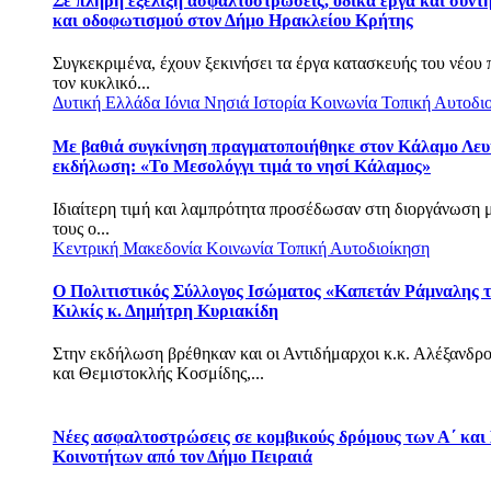
Σε πλήρη εξέλιξη ασφαλτοστρώσεις, οδικά έργα και συντ
και οδοφωτισμού στον Δήμο Ηρακλείου Κρήτης
Συγκεκριμένα, έχουν ξεκινήσει τα έργα κατασκευής του νέου
τον κυκλικό...
Δυτική Ελλάδα
Ιόνια Νησιά
Ιστορία
Κοινωνία
Τοπική Αυτοδι
Με βαθιά συγκίνηση πραγματοποιήθηκε στον Κάλαμο Λευ
εκδήλωση: «Το Μεσολόγγι τιμά το νησί Κάλαμος»
Ιδιαίτερη τιμή και λαμπρότητα προσέδωσαν στη διοργάνωση 
τους ο...
Κεντρική Μακεδονία
Κοινωνία
Τοπική Αυτοδιοίκηση
Ο Πολιτιστικός Σύλλογος Ισώματος «Καπετάν Ράμναλης τ
Κιλκίς κ. Δημήτρη Κυριακίδη
Στην εκδήλωση βρέθηκαν και οι Αντιδήμαρχοι κ.κ. Αλέξανδρ
και Θεμιστοκλής Κοσμίδης,...
Νέες ασφαλτοστρώσεις σε κομβικούς δρόμους των Α΄ και
Κοινοτήτων από τον Δήμο Πειραιά