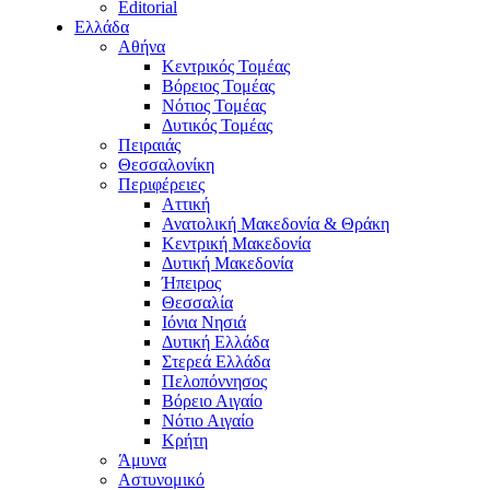
Editorial
Ελλάδα
Αθήνα
Κεντρικός Τομέας
Βόρειος Τομέας
Νότιος Τομέας
Δυτικός Τομέας
Πειραιάς
Θεσσαλονίκη
Περιφέρειες
Αττική
Ανατολική Μακεδονία & Θράκη
Κεντρική Μακεδονία
Δυτική Μακεδονία
Ήπειρος
Θεσσαλία
Ιόνια Νησιά
Δυτική Ελλάδα
Στερεά Ελλάδα
Πελοπόννησος
Βόρειο Αιγαίο
Νότιο Αιγαίο
Κρήτη
Άμυνα
Αστυνομικό