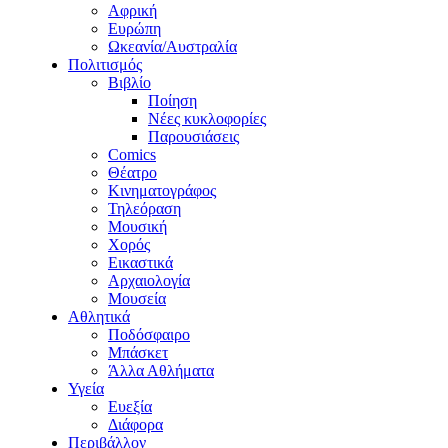
Αφρική
Ευρώπη
Ωκεανία/Αυστραλία
Πολιτισμός
Βιβλίο
Ποίηση
Νέες κυκλοφορίες
Παρουσιάσεις
Comics
Θέατρο
Κινηματογράφος
Τηλεόραση
Μουσική
Χορός
Εικαστικά
Αρχαιολογία
Μουσεία
Αθλητικά
Ποδόσφαιρο
Μπάσκετ
Άλλα Αθλήματα
Υγεία
Ευεξία
Διάφορα
Περιβάλλον