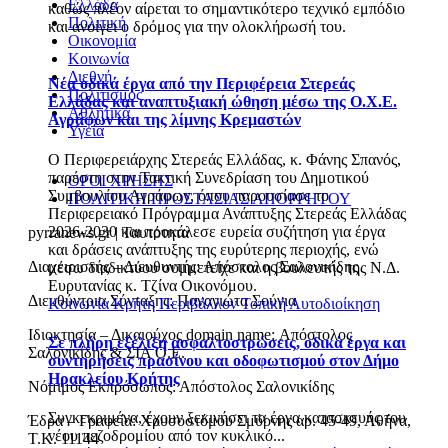
Ελλάδα
καθώς πλέον αίρεται το σημαντικότερο τεχνικό εμπόδιο
Πολιτική
και ανοίγει ο δρόμος για την ολοκλήρωσή του.
Οικονομία
Κοινωνία
Διεθνή
Νέα οδικά έργα από την Περιφέρεια Στερεάς
Πολιτισμός
Ελλάδας και αναπτυξιακή ώθηση μέσω της Ο.Χ.Ε.
Αθλητικά
Αγράφων και της λίμνης Κρεμαστών
Υγεία
Ο Περιφερειάρχης Στερεάς Ελλάδας, κ. Φάνης Σπανός,
παρέστη στην Τακτική Συνεδρίαση του Δημοτικού
ΟΡΟΙ ΧΡΗΣΗΣ
Συμβουλίου Αγράφων, όπου παρουσίασε το
ΠΟΛΙΤΙΚΗ ΠΡΟΣΤΑΣΙΑΣ ΑΠΟΡΡΗΤΟΥ
Περιφερειακό Πρόγραμμα Ανάπτυξης Στερεάς Ελλάδας
2026-2030 και προκάλεσε ευρεία συζήτηση για έργα
pyrranews.gr | Ταυτότητα
και δράσεις ανάπτυξης της ευρύτερης περιοχής, ενώ
Διαχειριστής – Διευθυντής: Απόστολος Σαλονικίδης
μέσω διαδικτύου συμμετείχε και η βουλευτής της Ν.Δ.
Ευρυτανίας κ. Τζίνα Οικονόμου.
Διευθύντρια Σύνταξης: Παναγιώτα Σούγια
Κοινωνία
Κρήτη
Περιβάλλον
Τοπική Αυτοδιοίκηση
Ιδιοκτησία – Δικαιούχος domain name: Απόστολος
Σε πλήρη εξέλιξη ασφαλτοστρώσεις, οδικά έργα και
Σαλονικίδης & ΣΙΑ Ο.Ε.
συντηρήσεις πρασίνου και οδοφωτισμού στον Δήμο
Ηρακλείου Κρήτης
Νόμιμος Εκπρόσωπος: Απόστολος Σαλονικίδης
Συγκεκριμένα, έχουν ξεκινήσει τα έργα κατασκευής του
Έδρα – Γραφεία: Χρυσοστόμου Σμύρνης αρ. 45-49, Αθήνα,
νέου πεζοδρομίου από τον κυκλικό...
Τ.Κ. 11144