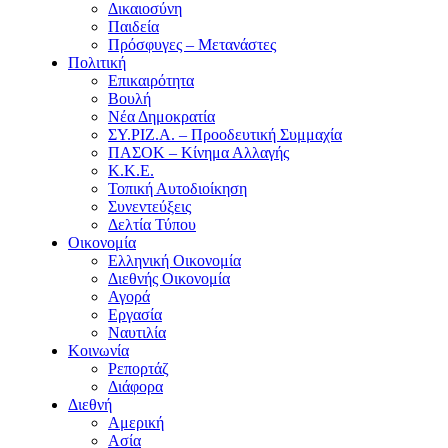
Δικαιοσύνη
Παιδεία
Πρόσφυγες – Μετανάστες
Πολιτική
Επικαιρότητα
Βουλή
Νέα Δημοκρατία
ΣΥ.ΡΙΖ.Α. – Προοδευτική Συμμαχία
ΠΑΣΟΚ – Κίνημα Αλλαγής
Κ.Κ.Ε.
Τοπική Αυτοδιοίκηση
Συνεντεύξεις
Δελτία Τύπου
Οικονομία
Ελληνική Οικονομία
Διεθνής Οικονομία
Αγορά
Εργασία
Ναυτιλία
Κοινωνία
Ρεπορτάζ
Διάφορα
Διεθνή
Αμερική
Ασία