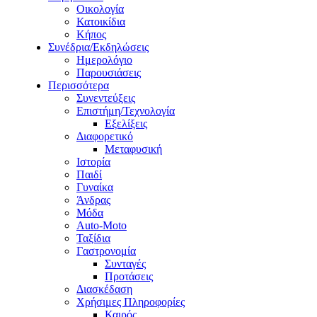
Οικολογία
Κατοικίδια
Κήπος
Συνέδρια/Εκδηλώσεις
Ημερολόγιο
Παρουσιάσεις
Περισσότερα
Συνεντεύξεις
Επιστήμη/Τεχνολογία
Εξελίξεις
Διαφορετικό
Μεταφυσική
Ιστορία
Παιδί
Γυναίκα
Άνδρας
Μόδα
Auto-Moto
Ταξίδια
Γαστρονομία
Συνταγές
Προτάσεις
Διασκέδαση
Χρήσιμες Πληροφορίες
Καιρός