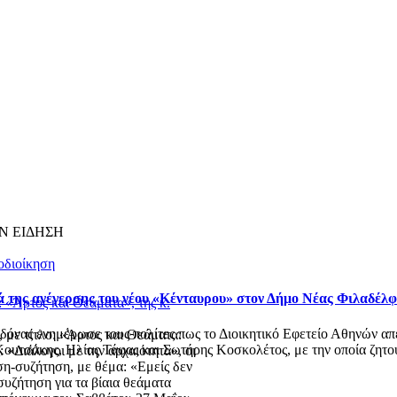
Ν ΕΙΔΗΣΗ
οδιοίκηση
ά της ανέγερσης του νέου «Κένταυρου» στον Δήμο Νέας Φιλαδέλ
 «Άρτος και Θεάματα», της κ.
ας ενημέρωσε τους πολίτες πως το Διοικητικό Εφετείο Αθηνών απέρ
 με τίτλο: «Άρτος και Θεάματα:
ουτσάκης, Ηλίας Τάφας και Σωτήρης Κοσκολέτος, με την οποία ζητού
: «Διάλογοι με την αρχαιότητα», οι
η-συζήτηση, με θέμα: «Εμείς δεν
συζήτηση για τα βίαια θεάματα