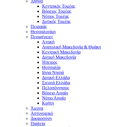
Αθήνα
Κεντρικός Τομέας
Βόρειος Τομέας
Νότιος Τομέας
Δυτικός Τομέας
Πειραιάς
Θεσσαλονίκη
Περιφέρειες
Αττική
Ανατολική Μακεδονία & Θράκη
Κεντρική Μακεδονία
Δυτική Μακεδονία
Ήπειρος
Θεσσαλία
Ιόνια Νησιά
Δυτική Ελλάδα
Στερεά Ελλάδα
Πελοπόννησος
Βόρειο Αιγαίο
Νότιο Αιγαίο
Κρήτη
Άμυνα
Αστυνομικό
Δικαιοσύνη
Παιδεία