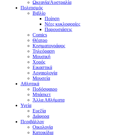
Ωκεανία/Αυστραλία
Πολιτισμός
Βιβλίο
Ποίηση
Νέες κυκλοφορίες
Παρουσιάσεις
Comics
Θέατρο
Κινηματογράφος
Τηλεόραση
Μουσική
Χορός
Εικαστικά
Αρχαιολογία
Μουσεία
Αθλητικά
Ποδόσφαιρο
Μπάσκετ
Άλλα Αθλήματα
Υγεία
Ευεξία
Διάφορα
Περιβάλλον
Οικολογία
Κατοικίδια