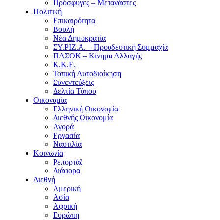
Πρόσφυγες – Μετανάστες
Πολιτική
Επικαιρότητα
Βουλή
Νέα Δημοκρατία
ΣΥ.ΡΙΖ.Α. – Προοδευτική Συμμαχία
ΠΑΣΟΚ – Κίνημα Αλλαγής
Κ.Κ.Ε.
Τοπική Αυτοδιοίκηση
Συνεντεύξεις
Δελτία Τύπου
Οικονομία
Ελληνική Οικονομία
Διεθνής Οικονομία
Αγορά
Εργασία
Ναυτιλία
Κοινωνία
Ρεπορτάζ
Διάφορα
Διεθνή
Αμερική
Ασία
Αφρική
Ευρώπη