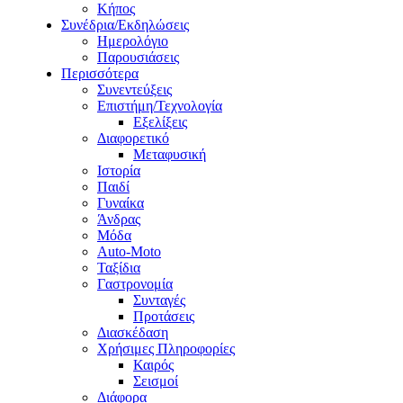
Κήπος
Συνέδρια/Εκδηλώσεις
Ημερολόγιο
Παρουσιάσεις
Περισσότερα
Συνεντεύξεις
Επιστήμη/Τεχνολογία
Εξελίξεις
Διαφορετικό
Μεταφυσική
Ιστορία
Παιδί
Γυναίκα
Άνδρας
Μόδα
Auto-Moto
Ταξίδια
Γαστρονομία
Συνταγές
Προτάσεις
Διασκέδαση
Χρήσιμες Πληροφορίες
Καιρός
Σεισμοί
Διάφορα