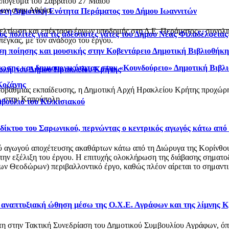
 απόγευμα του Σαββάτου 27 Μαΐου
εων στην Αθήνα.
 στη Δημοτική Ενότητα Περάματος του Δήμου Ιωαννιτών
βελτίωση και επέκταση έργων υποδομής στη Δ.Ε. Περάματος», συνολ
ς πολίτες για τις αδέσποτες γάτες του Δήμου Νέας Φιλαδέλφεια
έγκας, με τον ανάδοχο του έργου.
η ποίησης και μουσικής στην Κοβεντάρειο Δημοτική Βιβλιοθήκ
νωσης και δημιουργικότητας στην «Κουνδούρειο» Δημοτική Βιβλ
ολη, του Δήμου Ηρακλείου Κρήτης
Κοζάνης
οβάθμιας εκπαίδευσης, η Δημοτική Αρχή Ηρακλείου Κρήτης προχώρησ
 στην Κηπούπολη.
μβούλιο του Κιλκισιακού
ό δίκτυο του Σαρωνικού, περνώντας ο κεντρικός αγωγός κάτω από
αγωγού αποχέτευσης ακαθάρτων κάτω από τη Διώρυγα της Κορίνθου, στ
 την εξέλιξη του έργου. Η επιτυχής ολοκλήρωση της διάβασης σηματο
 Θεοδώρων) περιβαλλοντικό έργο, καθώς πλέον αίρεται το σημαντικό
ι αναπτυξιακή ώθηση μέσω της Ο.Χ.Ε. Αγράφων και της λίμνης 
στη στην Τακτική Συνεδρίαση του Δημοτικού Συμβουλίου Αγράφων, 