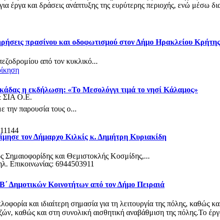
α έργα και δράσεις ανάπτυξης της ευρύτερης περιοχής, ενώ μέσω δια
τηρήσεις πρασίνου και οδοφωτισμού στον Δήμο Ηρακλείου Κρήτη
πεζοδρομίου από τον κυκλικό...
οίκηση
κάδας η εκδήλωση: «Το Μεσολόγγι τιμά το νησί Κάλαμος»
& ΣΙΑ Ο.Ε.
 την παρουσία τους ο...
 11144
ίμησε τον Δήμαρχο Κιλκίς κ. Δημήτρη Κυριακίδη
ς Σημαιοφορίδης και Θεμιστοκλής Κοσμίδης,...
ηλ. Επικοινωνίας: 6944503911
 Β΄ Δημοτικών Κοινοτήτων από τον Δήμο Πειραιά
φορία και ιδιαίτερη σημασία για τη λειτουργία της πόλης, καθώς κα
ν, καθώς και στη συνολική αισθητική αναβάθμιση της πόλης.Το έργο