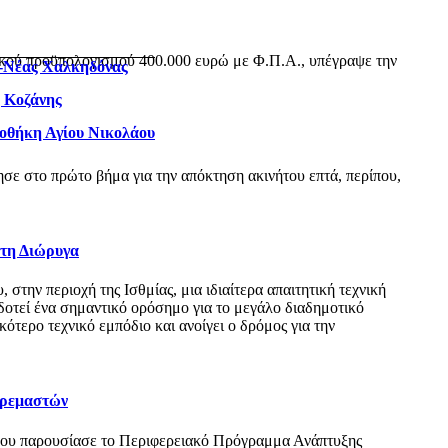
ικού προϋπολογισμού 400.000 ευρώ με Φ.Π.Α., υπέγραψε την
ς-Νέας Χαλκηδόνας
η Κοζάνης
ιοθήκη Αγίου Νικολάου
ε στο πρώτο βήμα για την απόκτηση ακινήτου επτά, περίπου,
 τη Διώρυγα
ην περιοχή της Ισθμίας, μια ιδιαίτερα απαιτητική τεχνική
δοτεί ένα σημαντικό ορόσημο για το μεγάλο διαδημοτικό
τερο τεχνικό εμπόδιο και ανοίγει ο δρόμος για την
Κρεμαστών
όπου παρουσίασε το Περιφερειακό Πρόγραμμα Ανάπτυξης