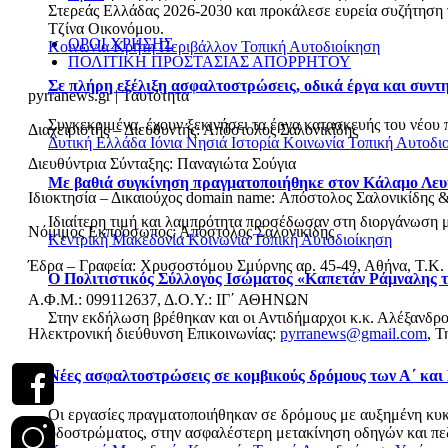
Στερεάς Ελλάδας 2026-2030 και προκάλεσε ευρεία συζήτηση γι
Τζίνα Οικονόμου.
ΟΡΟΙ ΧΡΗΣΗΣ
Κοινωνία
Κρήτη
Περιβάλλον
Τοπική Αυτοδιοίκηση
ΠΟΛΙΤΙΚΗ ΠΡΟΣΤΑΣΙΑΣ ΑΠΟΡΡΗΤΟΥ
Σε πλήρη εξέλιξη ασφαλτοστρώσεις, οδικά έργα και συν
pyrranews.gr | Ταυτότητα
Συγκεκριμένα, έχουν ξεκινήσει τα έργα κατασκευής του νέου 
Διαχειριστής – Διευθυντής: Απόστολος Σαλονικίδης
Δυτική Ελλάδα
Ιόνια Νησιά
Ιστορία
Κοινωνία
Τοπική Αυτοδι
Διευθύντρια Σύνταξης: Παναγιώτα Σούγια
Με βαθιά συγκίνηση πραγματοποιήθηκε στον Κάλαμο Λευ
Ιδιοκτησία – Δικαιούχος domain name: Απόστολος Σαλονικίδης 
Ιδιαίτερη τιμή και λαμπρότητα προσέδωσαν στη διοργάνωση με
Νόμιμος Εκπρόσωπος: Απόστολος Σαλονικίδης
Κεντρική Μακεδονία
Κοινωνία
Τοπική Αυτοδιοίκηση
Έδρα – Γραφεία: Χρυσοστόμου Σμύρνης αρ. 45-49, Αθήνα, Τ.Κ.
Ο Πολιτιστικός Σύλλογος Ισώματος «Καπετάν Ράμναλης τ
Α.Φ.Μ.: 099112637, Δ.Ο.Υ.: ΙΓ΄ ΑΘΗΝΩΝ
Στην εκδήλωση βρέθηκαν και οι Αντιδήμαρχοι κ.κ. Αλέξανδρο
Ηλεκτρονική διεύθυνση Επικοινωνίας:
pyrranews@gmail.com
, Τ
Νέες ασφαλτοστρώσεις σε κομβικούς δρόμους των Α΄ και
Οι εργασίες πραγματοποιήθηκαν σε δρόμους με αυξημένη κυκλο
οδοστρώματος, στην ασφαλέστερη μετακίνηση οδηγών και πεζώ