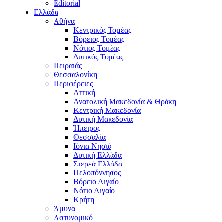
Editorial
Ελλάδα
Αθήνα
Κεντρικός Τομέας
Βόρειος Τομέας
Νότιος Τομέας
Δυτικός Τομέας
Πειραιάς
Θεσσαλονίκη
Περιφέρειες
Αττική
Ανατολική Μακεδονία & Θράκη
Κεντρική Μακεδονία
Δυτική Μακεδονία
Ήπειρος
Θεσσαλία
Ιόνια Νησιά
Δυτική Ελλάδα
Στερεά Ελλάδα
Πελοπόννησος
Βόρειο Αιγαίο
Νότιο Αιγαίο
Κρήτη
Άμυνα
Αστυνομικό