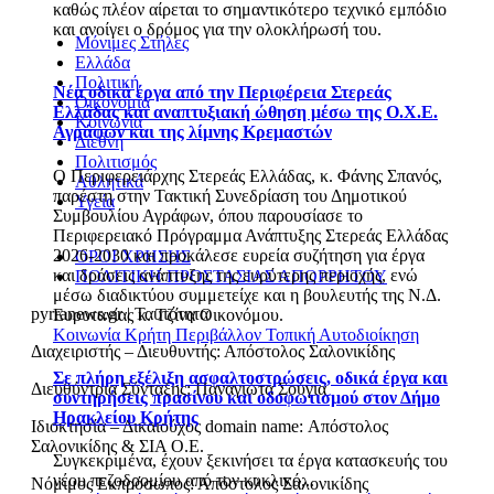
καθώς πλέον αίρεται το σημαντικότερο τεχνικό εμπόδιο
και ανοίγει ο δρόμος για την ολοκλήρωσή του.
Μόνιμες Στήλες
Ελλάδα
Πολιτική
Νέα οδικά έργα από την Περιφέρεια Στερεάς
Οικονομία
Ελλάδας και αναπτυξιακή ώθηση μέσω της Ο.Χ.Ε.
Κοινωνία
Αγράφων και της λίμνης Κρεμαστών
Διεθνή
Πολιτισμός
Ο Περιφερειάρχης Στερεάς Ελλάδας, κ. Φάνης Σπανός,
Αθλητικά
παρέστη στην Τακτική Συνεδρίαση του Δημοτικού
Υγεία
Συμβουλίου Αγράφων, όπου παρουσίασε το
Περιφερειακό Πρόγραμμα Ανάπτυξης Στερεάς Ελλάδας
2026-2030 και προκάλεσε ευρεία συζήτηση για έργα
ΟΡΟΙ ΧΡΗΣΗΣ
και δράσεις ανάπτυξης της ευρύτερης περιοχής, ενώ
ΠΟΛΙΤΙΚΗ ΠΡΟΣΤΑΣΙΑΣ ΑΠΟΡΡΗΤΟΥ
μέσω διαδικτύου συμμετείχε και η βουλευτής της Ν.Δ.
pyrranews.gr | Ταυτότητα
Ευρυτανίας κ. Τζίνα Οικονόμου.
Κοινωνία
Κρήτη
Περιβάλλον
Τοπική Αυτοδιοίκηση
Διαχειριστής – Διευθυντής: Απόστολος Σαλονικίδης
Σε πλήρη εξέλιξη ασφαλτοστρώσεις, οδικά έργα και
Διευθύντρια Σύνταξης: Παναγιώτα Σούγια
συντηρήσεις πρασίνου και οδοφωτισμού στον Δήμο
Ηρακλείου Κρήτης
Ιδιοκτησία – Δικαιούχος domain name: Απόστολος
Σαλονικίδης & ΣΙΑ Ο.Ε.
Συγκεκριμένα, έχουν ξεκινήσει τα έργα κατασκευής του
νέου πεζοδρομίου από τον κυκλικό...
Νόμιμος Εκπρόσωπος: Απόστολος Σαλονικίδης