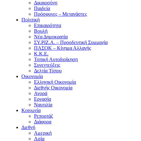
Δικαιοσύνη
Παιδεία
Πρόσφυγες – Μετανάστες
Πολιτική
Επικαιρότητα
Βουλή
Νέα Δημοκρατία
ΣΥ.ΡΙΖ.Α. – Προοδευτική Συμμαχία
ΠΑΣΟΚ – Κίνημα Αλλαγής
Κ.Κ.Ε.
Τοπική Αυτοδιοίκηση
Συνεντεύξεις
Δελτία Τύπου
Οικονομία
Ελληνική Οικονομία
Διεθνής Οικονομία
Αγορά
Εργασία
Ναυτιλία
Κοινωνία
Ρεπορτάζ
Διάφορα
Διεθνή
Αμερική
Ασία