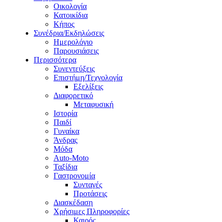
Οικολογία
Κατοικίδια
Κήπος
Συνέδρια/Εκδηλώσεις
Ημερολόγιο
Παρουσιάσεις
Περισσότερα
Συνεντεύξεις
Επιστήμη/Τεχνολογία
Εξελίξεις
Διαφορετικό
Μεταφυσική
Ιστορία
Παιδί
Γυναίκα
Άνδρας
Μόδα
Auto-Moto
Ταξίδια
Γαστρονομία
Συνταγές
Προτάσεις
Διασκέδαση
Χρήσιμες Πληροφορίες
Καιρός