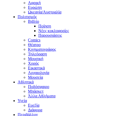
Αφρική
Ευρώπη
Ωκεανία/Αυστραλία
Πολιτισμός
Βιβλίο
Ποίηση
Νέες κυκλοφορίες
Παρουσιάσεις
Comics
Θέατρο
Κινηματογράφος
Τηλεόραση
Μουσική
Χορός
Εικαστικά
Αρχαιολογία
Μουσεία
Αθλητικά
Ποδόσφαιρο
Μπάσκετ
Άλλα Αθλήματα
Υγεία
Ευεξία
Διάφορα
Περιβάλλον