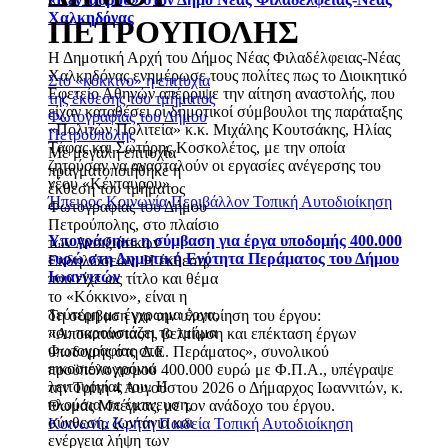
Χαλκηδόνας
ΠΕΤΡΟΥΠΟΛΗΣ
Η Δημοτική Αρχή του Δήμος Νέας Φιλαδέλφειας-Νέας
Χαλκηδόνας ενημέρωσε τους πολίτες πως το Διοικητικό
Στο «κόκκινο» η επιτυχία
Εφετείο Αθηνών απέρριψε την αίτηση αναστολής, που
της έκθεσης του τμήματος
είχαν καταθέσει οι δημοτικοί σύμβουλοι της παράταξης
Φωτογραφίας του Δήμου
«Πολιτών Πολιτεία» κ.κ. Μιχάλης Κουτσάκης, Ηλίας
Πετρούπολης
Τάφας και Σωτήρης Κοσκολέτος, με την οποία
Με μεγάλη επιτυχία
ζητούσαν να ανασταλούν οι εργασίες ανέγερσης του
πραγματοποιήθηκε η
νέου «Κένταυρου».
έκθεση του τμήματος
Ήπειρος
Κοινωνία
Περιβάλλον
Τοπική Αυτοδιοίκηση
Φωτογραφίας του Δήμου
Πετρούπολης, στο πλαίσιο
Υπογράφηκε η σύμβαση για έργα υποδομής 400.000
των Ανοιξιάτικων
ευρώ στη Δημοτική Ενότητα Περάματος του Δήμου
Εκδηλώσεων. Η έκθεση,
Ιωαννιτών
που είχε ως τίτλο και θέμα
το «Κόκκινο», είναι η
δεύτερη με έγχρωμα έργα,
Τη σύμβαση για την υλοποίηση του έργου:
που παρουσιάζει το τμήμα
«Αποκατάσταση, βελτίωση και επέκταση έργων
Φωτογραφίας στα
υποδομής στη Δ.Ε. Περάματος», συνολικού
εικοσιένα χρόνια
προϋπολογισμού 400.000 ευρώ με Φ.Π.Α., υπέγραψε
λειτουργίας του. Η
την Τρίτη 4 Αυγούστου 2026 ο Δήμαρχος Ιωαννιτών, κ.
πλούσια σε έμπνευση,
Θωμάς Μπέγκας, με τον ανάδοχο του έργου.
σύνθεση, ζωντάνια και
Κοινωνία
Κρήτη
Παιδεία
Τοπική Αυτοδιοίκηση
ενέργεια λήψη των