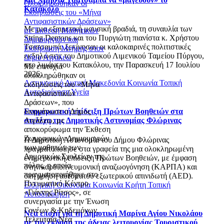
Ολοκληρώθηκαν οι
Κατάκολο
Εκδηλώσεις του «Μήνα
Αντιφασιστικών Δράσεων»
Με μια εξαιρετική μουσική βραδιά, τη συναυλία των
με Έκθεση Μαθητικών
String Demons και του Πυργιώτη πιανίστα κ. Χρήστου
Δημιουργιών και
Τσατσαμπά, ξεκίνησαν οι καλοκαιρινές πολιτιστικές
Εκδήλωση Μνήμης στον
εκδηλώσεις του Δημοτικού Λιμενικού Ταμείου Πύργου,
Δήμο Αιγάλεω
στο λιμάνι του Κατακόλου, την Παρασκευή 17 Ιουλίου
Με επιτυχία
2026.
ολοκληρώθηκαν οι
Αστυνομικό
Δυτική Μακεδονία
Κοινωνία
Τοπική
εκδηλώσεις του «Μήνα
Αυτοδιοίκηση
Υγεία
Αντιφασιστικών
Δράσεων», που
Ενημερωτική επίδειξη Πρώτων Βοηθειών στα
διοργάνωσε ο Δήμος
στελέχη της Δημοτικής Αστυνομίας Φλώρινας
Αιγάλεω, με
αποκορύφωμα την Έκθεση
Ζωγραφικών Δημιουργιών
Η Δημοτική Αστυνομία του Δήμου Φλώρινας
των μαθητών των
πραγματοποίησε στα γραφεία της μια ολοκληρωμένη
Δημοτικών Σχολείων της
ενημερωτική επίδειξη Πρώτων Βοηθειών, με έμφαση
πόλης, η οποία
στην καρδιοπνευμονική αναζωογόνηση (ΚΑΡΠΑ) και
πραγματοποιήθηκε στο
στη χρήση αυτόματου εξωτερικού απινιδωτή (AED).
Πνευματικό Κέντρο
Ελληνική Οικονομία
Κοινωνία
Κρήτη
Τοπική
«Γιάννης Ρίτσος», σε
Αυτοδιοίκηση
συνεργασία με την Ένωση
Γονέων & Κηδεμόνων.
Νέα εποχή για τη Δημοτική Μαρίνα Αγίου Νικολάου
Τελευταία Νέα
με την έκδοση της άδειας λειτουργίας Τουριστικού