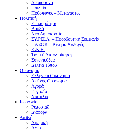
Δικαιοσύνη
Παιδεία
Πρόσφυγες – Μετανάστες
Πολιτική
Επικαιρότητα
Βουλή
Νέα Δημοκρατία
ΣΥ.ΡΙΖ.Α. – Προοδευτική Συμμαχία
ΠΑΣΟΚ – Κίνημα Αλλαγής
Κ.Κ.Ε.
Τοπική Αυτοδιοίκηση
Συνεντεύξεις
Δελτία Τύπου
Οικονομία
Ελληνική Οικονομία
Διεθνής Οικονομία
Αγορά
Εργασία
Ναυτιλία
Κοινωνία
Ρεπορτάζ
Διάφορα
Διεθνή
Αμερική
Ασία