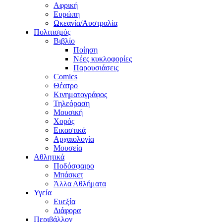
Αφρική
Ευρώπη
Ωκεανία/Αυστραλία
Πολιτισμός
Βιβλίο
Ποίηση
Νέες κυκλοφορίες
Παρουσιάσεις
Comics
Θέατρο
Κινηματογράφος
Τηλεόραση
Μουσική
Χορός
Εικαστικά
Αρχαιολογία
Μουσεία
Αθλητικά
Ποδόσφαιρο
Μπάσκετ
Άλλα Αθλήματα
Υγεία
Ευεξία
Διάφορα
Περιβάλλον