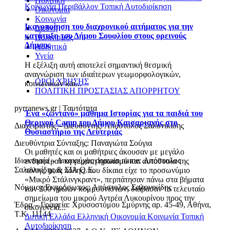
Πολιτική
Κοινωνία
Περιβάλλον
Τοπική Αυτοδιοίκηση
Οικονομία
Κοινωνία
Ικανοποίηση του διαχρονικού αιτήματος για την
Διεθνή
κατάταξη του Δήμου Σουφλίου στους ορεινούς
Πολιτισμός
Δήμους
Αθλητικά
Υγεία
Η εξέλιξη αυτή αποτελεί σημαντική θεσμική
αναγνώριση των ιδιαίτερων γεωμορφολογικών,
ΟΡΟΙ ΧΡΗΣΗΣ
κοινωνικών και...
ΠΟΛΙΤΙΚΗ ΠΡΟΣΤΑΣΙΑΣ ΑΠΟΡΡΗΤΟΥ
pyrranews.gr | Ταυτότητα
Ένα «ζωντανό» μάθημα Ιστορίας για τα παιδιά του
Θερινού Camp του Δήμου Καισαριανής στο
Διαχειριστής – Διευθυντής: Απόστολος Σαλονικίδης
Θυσιαστήριο της Λευτεριάς
Διευθύντρια Σύνταξης: Παναγιώτα Σούγια
Οι μαθητές και οι μαθήτριες άκουσαν με μεγάλο
Ιδιοκτησία – Δικαιούχος domain name: Απόστολος
ενδιαφέρον τη γεμάτη ηρωισμό και αυτοθυσία της
Σαλονικίδης & ΣΙΑ Ο.Ε.
πόλης, μιας πόλης, που δίκαια είχε το προσωνύμιο
«Μικρό Στάλινγκραντ», περπάτησαν πάνω στα βήματα
Νόμιμος Εκπρόσωπος: Απόστολος Σαλονικίδης
των 200 ηρώων κομμουνιστών, διάβασαν το τελευταίο
σημείωμα του μικρού Αντρέα Λυκουρίνου προς την
Έδρα – Γραφεία: Χρυσοστόμου Σμύρνης αρ. 45-49, Αθήνα,
οικογένειά...
Τ.Κ. 11144
Δυτική Ελλάδα
Ελληνική Οικονομία
Κοινωνία
Τοπική
Αυτοδιοίκηση