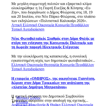
Με μεγάλη συμμετοχή πολιτών και εξαιρετικό κλίμα
ολοκληρώθηκε η 1η Γιορτή Ευεξίας & Κίνησης «Ευ
Ζην», που διοργάνωσε ο Δήμος Φλώρινας στις 18, 19
και 20 Ιουλίου, στο Νέο Πάρκο Φλώρινας, στο πλαίσιο
των εκδηλώσεων «Πολιτιστικό Καλοκαίρι 2026».
Αττική
Ελληνική Οικονομία
Κοινωνία
Περιβάλλον
Τοπική Αυτοδιοίκηση
Νέος Φωτοβολταϊκός Σταθμός στον Δήμο Φυλής με
στόχο την ενίσχυση της Κοινωνικής Πολιτικής και
τη δωρεάν παροχή Ηλεκτρικής Ενέργειας
Με την ολοκλήρωση της κατασκευής, η συνολική
εγκατεστημένη ισχύς των δημοτικών φωτοβολταϊκών...
Ελληνική Οικονομία
Θεσσαλία
Κοινωνία
Περιβάλλον
Τοπική Αυτοδιοίκηση
Η εταιρεία «ΟΜΗΡΟΣ», της οικογένειας Γιαννίτση,
δώρισε στον Δήμο Τρικκαίων την ανάπλαση της
«πλατείας Δημήτρη Μητροπάνου»
Η σχετική απόφαση του Δημοτικού Συμβουλίου
Μόνιμες Στήλες
Τρικκαίων αφορούσε στην αποδοχή της σχετικής...
Ελλάδα
Ανατολική Μακεδονία & Θράκη
Ελληνική Οικονομία