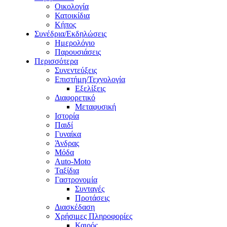
Οικολογία
Κατοικίδια
Κήπος
Συνέδρια/Εκδηλώσεις
Ημερολόγιο
Παρουσιάσεις
Περισσότερα
Συνεντεύξεις
Επιστήμη/Τεχνολογία
Εξελίξεις
Διαφορετικό
Μεταφυσική
Ιστορία
Παιδί
Γυναίκα
Άνδρας
Μόδα
Auto-Moto
Ταξίδια
Γαστρονομία
Συνταγές
Προτάσεις
Διασκέδαση
Χρήσιμες Πληροφορίες
Καιρός