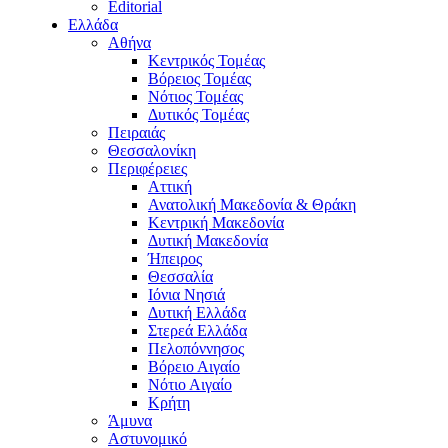
Editorial
Ελλάδα
Αθήνα
Κεντρικός Τομέας
Βόρειος Τομέας
Νότιος Τομέας
Δυτικός Τομέας
Πειραιάς
Θεσσαλονίκη
Περιφέρειες
Αττική
Ανατολική Μακεδονία & Θράκη
Κεντρική Μακεδονία
Δυτική Μακεδονία
Ήπειρος
Θεσσαλία
Ιόνια Νησιά
Δυτική Ελλάδα
Στερεά Ελλάδα
Πελοπόννησος
Βόρειο Αιγαίο
Νότιο Αιγαίο
Κρήτη
Άμυνα
Αστυνομικό