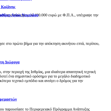
η Κοζάνης
ιοθήκη Αγίου Νικολάου
ικού προϋπολογισμού 400.000 ευρώ με Φ.Π.Α., υπέγραψε την
ε στο πρώτο βήμα για την απόκτηση ακινήτου επτά, περίπου,
 τη Διώρυγα
ην περιοχή της Ισθμίας, μια ιδιαίτερα απαιτητική τεχνική
δοτεί ένα σημαντικό ορόσημο για το μεγάλο διαδημοτικό
τερο τεχνικό εμπόδιο και ανοίγει ο δρόμος για την
Κρεμαστών
όπου παρουσίασε το Περιφερειακό Πρόγραμμα Ανάπτυξης