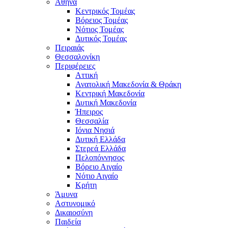
Αθήνα
Κεντρικός Τομέας
Βόρειος Τομέας
Νότιος Τομέας
Δυτικός Τομέας
Πειραιάς
Θεσσαλονίκη
Περιφέρειες
Αττική
Ανατολική Μακεδονία & Θράκη
Κεντρική Μακεδονία
Δυτική Μακεδονία
Ήπειρος
Θεσσαλία
Ιόνια Νησιά
Δυτική Ελλάδα
Στερεά Ελλάδα
Πελοπόννησος
Βόρειο Αιγαίο
Νότιο Αιγαίο
Κρήτη
Άμυνα
Αστυνομικό
Δικαιοσύνη
Παιδεία