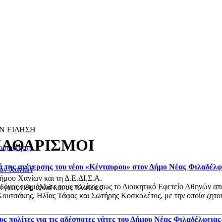
Ν ΕΙΔΗΣΗ
ΚΑΘΑΡΙΣΜΟΙ
οδιοίκηση
ά της ανέγερσης του νέου «Κένταυρου» στον Δήμο Νέας Φιλαδέλ
των Χανίων
ήμου Χανίων και τη Δ.Ε.ΔΙ.Σ.Α.
ας ενημέρωσε τους πολίτες πως το Διοικητικό Εφετείο Αθηνών απέρ
 γειτονιές, αλλά και σε πλατείες
ουτσάκης, Ηλίας Τάφας και Σωτήρης Κοσκολέτος, με την οποία ζητού
ς πολίτες για τις αδέσποτες γάτες του Δήμου Νέας Φιλαδέλφεια