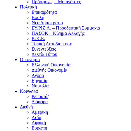
Πρόσφυγες – Μετανάστες
Πολιτική
Επικαιρότητα
Βουλή
Νέα Δημοκρατία
ΣΥ.ΡΙΖ.Α. – Προοδευτική Συμμαχία
ΠΑΣΟΚ – Κίνημα Αλλαγής
Κ.Κ.Ε.
Τοπική Αυτοδιοίκηση
Συνεντεύξεις
Δελτία Τύπου
Οικονομία
Ελληνική Οικονομία
Διεθνής Οικονομία
Αγορά
Εργασία
Ναυτιλία
Κοινωνία
Ρεπορτάζ
Διάφορα
Διεθνή
Αμερική
Ασία
Αφρική
Ευρώπη