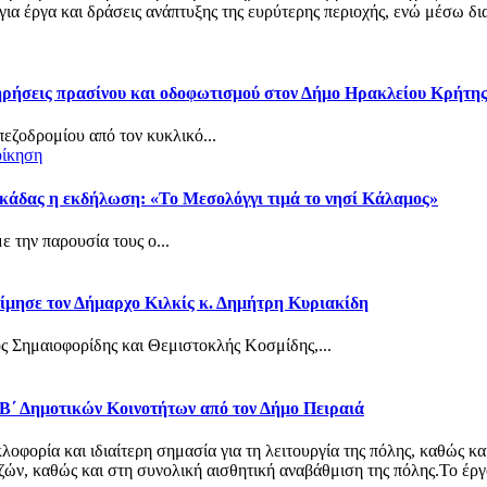
α έργα και δράσεις ανάπτυξης της ευρύτερης περιοχής, ενώ μέσω δια
τηρήσεις πρασίνου και οδοφωτισμού στον Δήμο Ηρακλείου Κρήτη
πεζοδρομίου από τον κυκλικό...
οίκηση
κάδας η εκδήλωση: «Το Μεσολόγγι τιμά το νησί Κάλαμος»
 την παρουσία τους ο...
ίμησε τον Δήμαρχο Κιλκίς κ. Δημήτρη Κυριακίδη
ς Σημαιοφορίδης και Θεμιστοκλής Κοσμίδης,...
 Β΄ Δημοτικών Κοινοτήτων από τον Δήμο Πειραιά
φορία και ιδιαίτερη σημασία για τη λειτουργία της πόλης, καθώς κα
ν, καθώς και στη συνολική αισθητική αναβάθμιση της πόλης.Το έργο