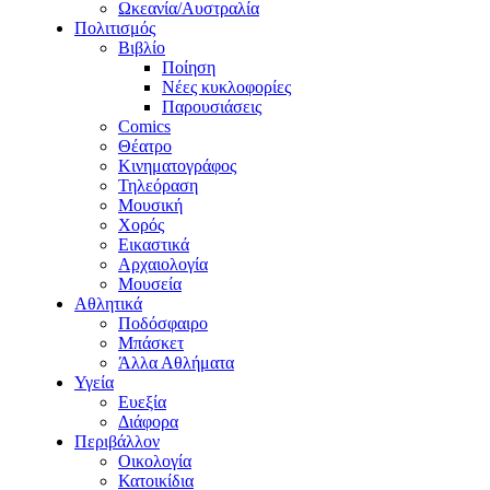
Ωκεανία/Αυστραλία
Πολιτισμός
Βιβλίο
Ποίηση
Νέες κυκλοφορίες
Παρουσιάσεις
Comics
Θέατρο
Κινηματογράφος
Τηλεόραση
Μουσική
Χορός
Εικαστικά
Αρχαιολογία
Μουσεία
Αθλητικά
Ποδόσφαιρο
Μπάσκετ
Άλλα Αθλήματα
Υγεία
Ευεξία
Διάφορα
Περιβάλλον
Οικολογία
Κατοικίδια