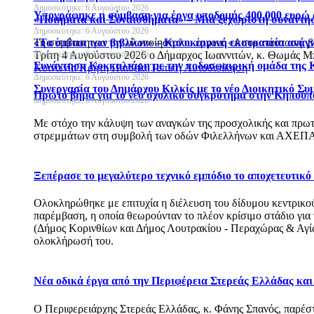
Δημοσιεύτηκε: 6 Αυγούστου 2026
Υπογράφηκε η σύμβαση για έργα υποδομής 400.000 ευρώ
«Ποιήματα και Συναισθήματα» – Μια ξεχωριστή συνάντησ
Δημοσιεύτηκε: 6 Αυγούστου 2026
«Τα σπίτια των βιβλίων» – Καλοκαιρινή εκστρατεία ανάγ
Τη σύμβαση για την υλοποίηση του έργου: «Αποκατάσταση, 
Δημοσιεύτηκε: 6 Αυγούστου 2026
Τρίτη 4 Αυγούστου 2026 ο Δήμαρχος Ιωαννιτών, κ. Θωμάς Μπ
Συνάντηση Κοκκαλιάρη με την ποδοσφαιρική ομάδα της 
Κοινωνία
Κρήτη
Παιδεία
Τοπική Αυτοδιοίκηση
Δημοσιεύτηκε: 6 Αυγούστου 2026
Συνεργασία του Δημάρχου Κιλκίς με το νέο Διοικητικό Συ
Πρώτο βήμα για το νέο σχολικό συγκρότημα στην Κηπούπ
Δημοσιεύτηκε: 6 Αυγούστου 2026
Με στόχο την κάλυψη των αναγκών της προσχολικής και πρωτ
στρεμμάτων στη συμβολή των οδών Φιλελλήνων και ΑΧΕΠΑ
Ξεπέρασε το μεγαλύτερο τεχνικό εμπόδιο το αποχετευτικ
Ολοκληρώθηκε με επιτυχία η διέλευση του δίδυμου κεντρικού 
παρέμβαση, η οποία θεωρούνταν το πλέον κρίσιμο στάδιο για
(Δήμος Κορινθίων και Δήμος Λουτρακίου - Περαχώρας & Αγίων
ολοκλήρωσή του.
Νέα οδικά έργα από την Περιφέρεια Στερεάς Ελλάδας κα
Ο Περιφερειάρχης Στερεάς Ελλάδας, κ. Φάνης Σπανός, παρέ