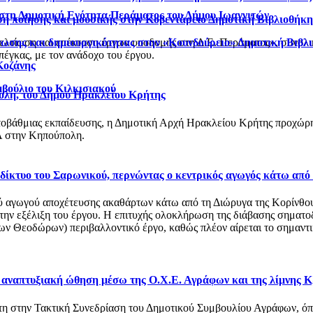
 στη Δημοτική Ενότητα Περάματος του Δήμου Ιωαννιτών
η ποίησης και μουσικής στην Κοβεντάρειο Δημοτική Βιβλιοθήκ
νωσης και δημιουργικότητας στην «Κουνδούρειο» Δημοτική Βιβλ
βελτίωση και επέκταση έργων υποδομής στη Δ.Ε. Περάματος», συνολ
έγκας, με τον ανάδοχο του έργου.
Κοζάνης
μβούλιο του Κιλκισιακού
ολη, του Δήμου Ηρακλείου Κρήτης
οβάθμιας εκπαίδευσης, η Δημοτική Αρχή Ηρακλείου Κρήτης προχώρησ
 στην Κηπούπολη.
ό δίκτυο του Σαρωνικού, περνώντας ο κεντρικός αγωγός κάτω από
αγωγού αποχέτευσης ακαθάρτων κάτω από τη Διώρυγα της Κορίνθου, στ
 την εξέλιξη του έργου. Η επιτυχής ολοκλήρωση της διάβασης σηματο
 Θεοδώρων) περιβαλλοντικό έργο, καθώς πλέον αίρεται το σημαντικό
ι αναπτυξιακή ώθηση μέσω της Ο.Χ.Ε. Αγράφων και της λίμνης 
στη στην Τακτική Συνεδρίαση του Δημοτικού Συμβουλίου Αγράφων, 