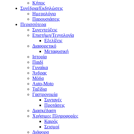
Κήπος
Συνέδρια/Εκδηλώσεις
Ημερολόγιο
Παρουσιάσεις
Περισσότερα
Συνεντεύξεις
Επιστήμη/Τεχνολογία
Εξελίξεις
Διαφορετικό
Μεταφυσική
Ιστορία
Παιδί
Γυναίκα
Άνδρας
Μόδα
Auto-Moto
Ταξίδια
Γαστρονομία
Συνταγές
Προτάσεις
Διασκέδαση
Χρήσιμες Πληροφορίες
Καιρός
Σεισμοί
Διάφορα