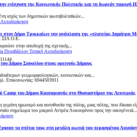
την ενίσχυση της Κοινωνικής Πολιτικής και τη δωρεάν παροχή Η
νη ισχύς των δημοτικών φωτοβολταϊκών...
 Αυτοδιοίκηση
σε στον Δήμο Τρικκαίων την ανάπλαση της «πλατείας Δημήτρη 
& ΣΙΑ Ο.Ε.
ρούσε στην αποδοχή της σχετικής...
ία
Περιβάλλον
Τοπική Αυτοδιοίκηση
 11144
 του Δήμου Σουφλίου στους ορεινούς Δήμους
ιδιαίτερων γεωμορφολογικών, κοινωνικών και...
ηλ. Επικοινωνίας: 6944503911
ού Camp του Δήμου Καισαριανής στο Θυσιαστήριο της Λευτεριάς
τη γεμάτη ηρωισμό και αυτοθυσία της πόλης, μιας πόλης, που δίκαια
αίο σημείωμα του μικρού Αντρέα Λυκουρίνου προς την οικογένειά...
οίκηση
 έχασαν τα σπίτια τους στη μεγάλη φωτιά του περασμένου Αυγού