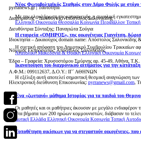
Νέος Φωτοβολταϊκός Σταθμός στον Δήμο Φυλής με στόχο 
pyrranews.gr | Ταυτότητα
Με την ολοκλήρωση της κατασκευής, η συνολική εγκατεστημέ
Διαχειριστής – Διευθυντής: Απόστολος Σαλονικίδης
Ελληνική Οικονομία
Θεσσαλία
Κοινωνία
Περιβάλλον
Τοπική
Διευθύντρια Σύνταξης: Παναγιώτα Σούγια
Η εταιρεία «ΟΜΗΡΟΣ», της οικογένειας Γιαννίτση, δώρι
Ιδιοκτησία – Δικαιούχος domain name: Απόστολος Σαλονικίδης 
Η σχετική απόφαση του Δημοτικού Συμβουλίου Τρικκαίων αφο
Νόμιμος Εκπρόσωπος: Απόστολος Σαλονικίδης
Ανατολική Μακεδονία & Θράκη
Ελληνική Οικονομία
Κοινων
Έδρα – Γραφεία: Χρυσοστόμου Σμύρνης αρ. 45-49, Αθήνα, Τ.Κ.
Ικανοποίηση του διαχρονικού αιτήματος για την κατάταξη
Α.Φ.Μ.: 099112637, Δ.Ο.Υ.: ΙΓ΄ ΑΘΗΝΩΝ
Η εξέλιξη αυτή αποτελεί σημαντική θεσμική αναγνώριση των 
Ηλεκτρονική διεύθυνση Επικοινωνίας:
pyrranews@gmail.com
, Τ
Ένα «ζωντανό» μάθημα Ιστορίας για τα παιδιά του Θεριν
Οι μαθητές και οι μαθήτριες άκουσαν με μεγάλο ενδιαφέρον 
στα βήματα των 200 ηρώων κομμουνιστών, διάβασαν το τελευτ
Δυτική Ελλάδα
Ελληνική Οικονομία
Κοινωνία
Τοπική Αυτοδι
Τοποθέτηση οικίσκων για να στεγαστούν οικογένειες, που