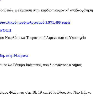
Βοηθειών, με έμφαση στην καρδιοπνευμονική αναζωογόνηση
συνολικού προϋπολογισμού 3.971.400 ευρώ
 EPOCH
Αγίου Νικολάου ως Τουριστικού Λιμένα από το Υπουργείο
όδη, στη Φλώρινα
τισμός ως Γέφυρα Ισότητας», που διοργάνωσε ο Δήμος
ήμος Φλώρινας στις 18, 19 και 20 Ιουλίου, στο Νέο Πάρκο