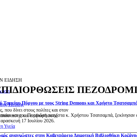
Ν ΕΙΔΗΣΗ
ΕΠΙΔΙΟΡΘΩΣΕΙΣ ΠΕΖΟΔΡΟΜ
ίκηση
ού Ταμείου Πύργου με τους String Demons και Χρήστο Τσατσαμπ
υσης-Πεύκης
 που δίνει στους πολίτες και στον
emons και του Πυργιώτη πιανίστα κ. Χρήστου Τσατσαμπά, ξεκίνησαν ο
κατάστασης και επιδιόρθωσης
Παρασκευή 17 Ιουλίου 2026.
ση
Υγεία
ικρούς αναγνώστες στην Κοβεντάρειο Δημοτική Βιβλιοθήκη Κοζάνη