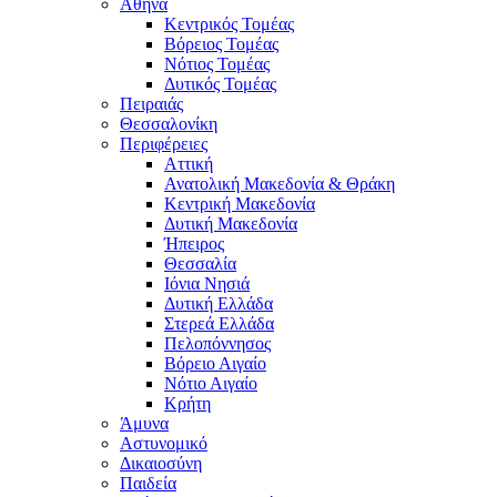
Αθήνα
Κεντρικός Τομέας
Βόρειος Τομέας
Νότιος Τομέας
Δυτικός Τομέας
Πειραιάς
Θεσσαλονίκη
Περιφέρειες
Αττική
Ανατολική Μακεδονία & Θράκη
Κεντρική Μακεδονία
Δυτική Μακεδονία
Ήπειρος
Θεσσαλία
Ιόνια Νησιά
Δυτική Ελλάδα
Στερεά Ελλάδα
Πελοπόννησος
Βόρειο Αιγαίο
Νότιο Αιγαίο
Κρήτη
Άμυνα
Αστυνομικό
Δικαιοσύνη
Παιδεία