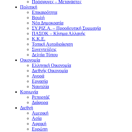
Πρόσφυγες – Μετανάστες
Πολιτική
Επικαιρότητα
Βουλή
Νέα Δημοκρατία
ΣΥ.ΡΙΖ.Α. – Προοδευτική Συμμαχία
ΠΑΣΟΚ – Κίνημα Αλλαγής
Κ.Κ.Ε.
Τοπική Αυτοδιοίκηση
Συνεντεύξεις
Δελτία Τύπου
Οικονομία
Ελληνική Οικονομία
Διεθνής Οικονομία
Αγορά
Εργασία
Ναυτιλία
Κοινωνία
Ρεπορτάζ
Διάφορα
Διεθνή
Αμερική
Ασία
Αφρική
Ευρώπη