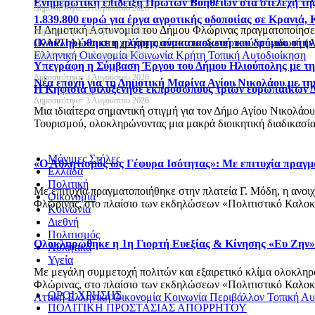
Ενημερωτική επίδειξη Πρώτων Βοηθειών στα στελέχη τη
Δημοσιεύτηκε: 3 Αυγούστου 2026
1.839.800 ευρώ για έργα αγροτικής οδοποιίας σε Κρανιά,
Η Δημοτική Αστυνομία του Δήμου Φλώρινας πραγματοποίησε
Δημοσιεύτηκε: 3 Αυγούστου 2026
Ολοκληρώθηκε η πλήρης ανακατασκευή του δρόμου στην
(ΚΑΡΠΑ) και στη χρήση αυτόματου εξωτερικού απινιδωτή (
Δημοσιεύτηκε: 3 Αυγούστου 2026
Ελληνική Οικονομία
Κοινωνία
Κρήτη
Τοπική Αυτοδιοίκηση
Υπεγράφη η Σύμβαση Έργου του Δήμου Ηλιούπολης με την
Δημοσιεύτηκε: 3 Αυγούστου 2026
Νέα εποχή για τη Δημοτική Μαρίνα Αγίου Νικολάου με την
H Κηφισιά φιλοξένησε εκπροσώπους τριών ευρωπαϊκών 
Δημοσιεύτηκε: 3 Αυγούστου 2026
Μια ιδιαίτερα σημαντική στιγμή για τον Δήμο Αγίου Νικολάο
Τουρισμού, ολοκληρώνοντας μια μακρά διοικητική διαδικασία
Μόνιμες Στήλες
«Ο Αθλητισμός ως Γέφυρα Ισότητας»: Με επιτυχία πραγμ
Ελλάδα
Πολιτική
Με επιτυχία πραγματοποιήθηκε στην πλατεία Γ. Μόδη, η ανοι
Οικονομία
Φλώρινας, στο πλαίσιο των εκδηλώσεων «Πολιτιστικό Καλοκ
Κοινωνία
Διεθνή
Πολιτισμός
Ολοκληρώθηκε η 1η Γιορτή Ευεξίας & Κίνησης «Ευ Ζην»
Αθλητικά
Υγεία
Με μεγάλη συμμετοχή πολιτών και εξαιρετικό κλίμα ολοκληρ
Φλώρινας, στο πλαίσιο των εκδηλώσεων «Πολιτιστικό Καλοκ
ΟΡΟΙ ΧΡΗΣΗΣ
Αττική
Ελληνική Οικονομία
Κοινωνία
Περιβάλλον
Τοπική Αυ
ΠΟΛΙΤΙΚΗ ΠΡΟΣΤΑΣΙΑΣ ΑΠΟΡΡΗΤΟΥ