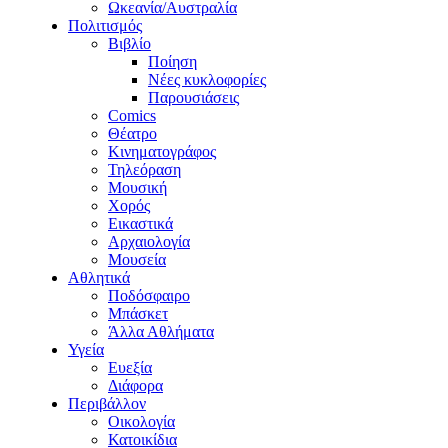
Ωκεανία/Αυστραλία
Πολιτισμός
Βιβλίο
Ποίηση
Νέες κυκλοφορίες
Παρουσιάσεις
Comics
Θέατρο
Κινηματογράφος
Τηλεόραση
Μουσική
Χορός
Εικαστικά
Αρχαιολογία
Μουσεία
Αθλητικά
Ποδόσφαιρο
Μπάσκετ
Άλλα Αθλήματα
Υγεία
Ευεξία
Διάφορα
Περιβάλλον
Οικολογία
Κατοικίδια