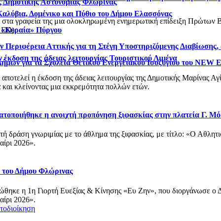
ς Δημοτικής Αστυνομίας Φλώρινας
 Καλύβια, Δομένικο και Πύθιο του Δήμου Ελασσόνας
 στα γραφεία της μια ολοκληρωμένη ενημερωτική επίδειξη Πρώτων 
 «Κεραία» Πύργου
AED).
 Περιφέρεια Αττικής για τη Στέγη Υποστηριζόμενης Διαβίωσης, 
 έκδοση της άδειας λειτουργίας Τουριστικού Λιμένα
Δήμων για τα Σχολεία Θετικού Ενεργειακού Ισοζυγίου του NEW
υ αποτελεί η έκδοση της άδειας λειτουργίας της Δημοτικής Μαρίνας 
 και κλείνοντας μια εκκρεμότητα πολλών ετών.
ατοποιήθηκε η ανοιχτή προπόνηση ξιφασκίας στην πλατεία Γ. Μ
χτή δράση γνωριμίας με το άθλημα της ξιφασκίας, με τίτλο: «Ο Αθλη
αίρι 2026».
 του Δήμου Φλώρινας
ώθηκε η 1η Γιορτή Ευεξίας & Κίνησης «Ευ Ζην», που διοργάνωσε ο Δ
αίρι 2026».
τοδιοίκηση