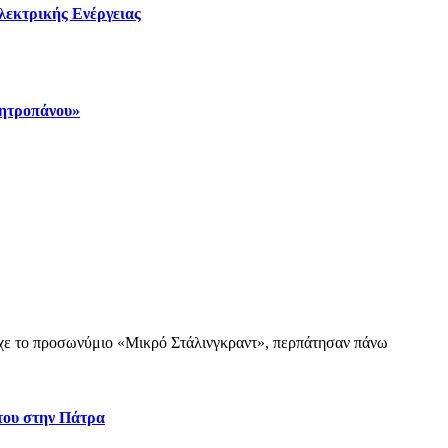
λεκτρικής Ενέργειας
Μητροπάνου»
 είχε το προσωνύμιο «Μικρό Στάλινγκραντ», περπάτησαν πάνω
στου στην Πάτρα