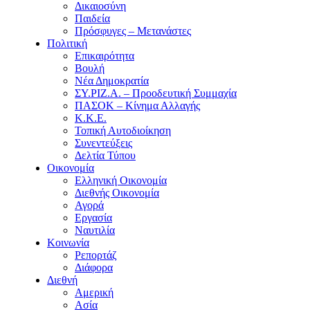
Δικαιοσύνη
Παιδεία
Πρόσφυγες – Μετανάστες
Πολιτική
Επικαιρότητα
Βουλή
Νέα Δημοκρατία
ΣΥ.ΡΙΖ.Α. – Προοδευτική Συμμαχία
ΠΑΣΟΚ – Κίνημα Αλλαγής
Κ.Κ.Ε.
Τοπική Αυτοδιοίκηση
Συνεντεύξεις
Δελτία Τύπου
Οικονομία
Ελληνική Οικονομία
Διεθνής Οικονομία
Αγορά
Εργασία
Ναυτιλία
Κοινωνία
Ρεπορτάζ
Διάφορα
Διεθνή
Αμερική
Ασία