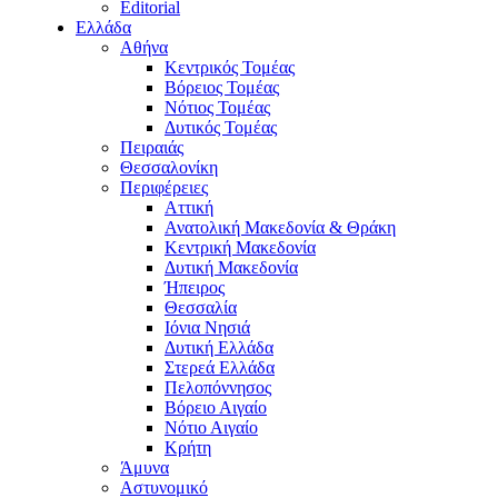
Editorial
Ελλάδα
Αθήνα
Κεντρικός Τομέας
Βόρειος Τομέας
Νότιος Τομέας
Δυτικός Τομέας
Πειραιάς
Θεσσαλονίκη
Περιφέρειες
Αττική
Ανατολική Μακεδονία & Θράκη
Κεντρική Μακεδονία
Δυτική Μακεδονία
Ήπειρος
Θεσσαλία
Ιόνια Νησιά
Δυτική Ελλάδα
Στερεά Ελλάδα
Πελοπόννησος
Βόρειο Αιγαίο
Νότιο Αιγαίο
Κρήτη
Άμυνα
Αστυνομικό