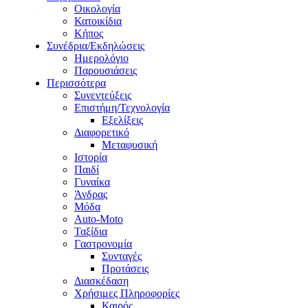
Οικολογία
Κατοικίδια
Κήπος
Συνέδρια/Εκδηλώσεις
Ημερολόγιο
Παρουσιάσεις
Περισσότερα
Συνεντεύξεις
Επιστήμη/Τεχνολογία
Εξελίξεις
Διαφορετικό
Μεταφυσική
Ιστορία
Παιδί
Γυναίκα
Άνδρας
Μόδα
Auto-Moto
Ταξίδια
Γαστρονομία
Συνταγές
Προτάσεις
Διασκέδαση
Χρήσιμες Πληροφορίες
Καιρός