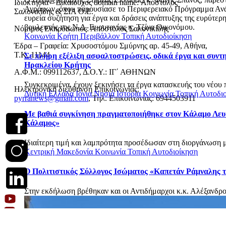
Ιδιοκτησία – Δικαιούχος domain name: Απόστολος
Αγράφων, όπου παρουσίασε το Περιφερειακό Πρόγραμμα Ανά
Σαλονικίδης & ΣΙΑ Ο.Ε.
ευρεία συζήτηση για έργα και δράσεις ανάπτυξης της ευρύτερ
βουλευτής της Ν.Δ. Ευρυτανίας κ. Τζίνα Οικονόμου.
Νόμιμος Εκπρόσωπος: Απόστολος Σαλονικίδης
Κοινωνία
Κρήτη
Περιβάλλον
Τοπική Αυτοδιοίκηση
Έδρα – Γραφεία: Χρυσοστόμου Σμύρνης αρ. 45-49, Αθήνα,
Τ.Κ. 11144
Σε πλήρη εξέλιξη ασφαλτοστρώσεις, οδικά έργα και συντ
Ηρακλείου Κρήτης
Α.Φ.Μ.: 099112637, Δ.Ο.Υ.: ΙΓ΄ ΑΘΗΝΩΝ
Συγκεκριμένα, έχουν ξεκινήσει τα έργα κατασκευής του νέου 
Ηλεκτρονική διεύθυνση Επικοινωνίας:
Δυτική Ελλάδα
Ιόνια Νησιά
Ιστορία
Κοινωνία
Τοπική Αυτοδι
pyrranews@gmail.com
, Τηλ. Επικοινωνίας: 6944503911
Με βαθιά συγκίνηση πραγματοποιήθηκε στον Κάλαμο Λευκ
Κάλαμος»
Ιδιαίτερη τιμή και λαμπρότητα προσέδωσαν στη διοργάνωση με
Κεντρική Μακεδονία
Κοινωνία
Τοπική Αυτοδιοίκηση
Ο Πολιτιστικός Σύλλογος Ισώματος «Καπετάν Ράμναλης τ
Στην εκδήλωση βρέθηκαν και οι Αντιδήμαρχοι κ.κ. Αλέξανδρο
© 2026
WEDOO