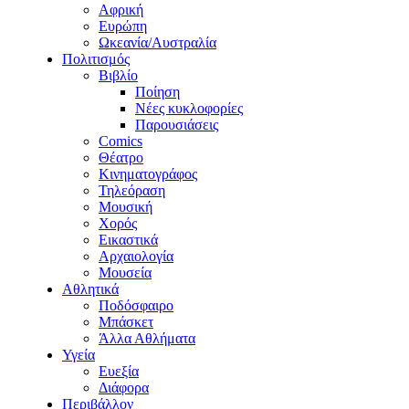
Αφρική
Ευρώπη
Ωκεανία/Αυστραλία
Πολιτισμός
Βιβλίο
Ποίηση
Νέες κυκλοφορίες
Παρουσιάσεις
Comics
Θέατρο
Κινηματογράφος
Τηλεόραση
Μουσική
Χορός
Εικαστικά
Αρχαιολογία
Μουσεία
Αθλητικά
Ποδόσφαιρο
Μπάσκετ
Άλλα Αθλήματα
Υγεία
Ευεξία
Διάφορα
Περιβάλλον