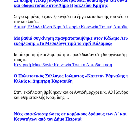
Σε πλήρη εξέλιξη ασφαλτοστρώσεις, οδικά έργα και συντ
και οδοφωτισμού στον Δήμο Ηρακλείου Κρήτης
Συγκεκριμένα, έχουν ξεκινήσει τα έργα κατασκευής του νέου
τον κυκλικό...
Δυτική Ελλάδα
Ιόνια Νησιά
Ιστορία
Κοινωνία
Τοπική Αυτοδι
Με βαθιά συγκίνηση πραγματοποιήθηκε στον Κάλαμο Λευ
εκδήλωση: «Το Μεσολόγγι τιμά το νησί Κάλαμος»
Ιδιαίτερη τιμή και λαμπρότητα προσέδωσαν στη διοργάνωση 
τους ο...
Κεντρική Μακεδονία
Κοινωνία
Τοπική Αυτοδιοίκηση
Ο Πολιτιστικός Σύλλογος Ισώματος «Καπετάν Ράμναλης τ
Κιλκίς κ. Δημήτρη Κυριακίδη
Στην εκδήλωση βρέθηκαν και οι Αντιδήμαρχοι κ.κ. Αλέξανδρ
και Θεμιστοκλής Κοσμίδης,...
Νέες ασφαλτοστρώσεις σε κομβικούς δρόμους των Α΄ και
Κοινοτήτων από τον Δήμο Πειραιά