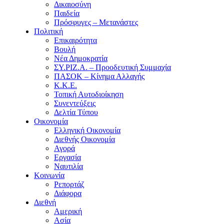
Δικαιοσύνη
Παιδεία
Πρόσφυγες – Μετανάστες
Πολιτική
Επικαιρότητα
Βουλή
Νέα Δημοκρατία
ΣΥ.ΡΙΖ.Α. – Προοδευτική Συμμαχία
ΠΑΣΟΚ – Κίνημα Αλλαγής
Κ.Κ.Ε.
Τοπική Αυτοδιοίκηση
Συνεντεύξεις
Δελτία Τύπου
Οικονομία
Ελληνική Οικονομία
Διεθνής Οικονομία
Αγορά
Εργασία
Ναυτιλία
Κοινωνία
Ρεπορτάζ
Διάφορα
Διεθνή
Αμερική
Ασία