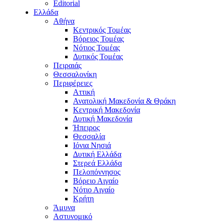
Editorial
Ελλάδα
Αθήνα
Κεντρικός Τομέας
Βόρειος Τομέας
Νότιος Τομέας
Δυτικός Τομέας
Πειραιάς
Θεσσαλονίκη
Περιφέρειες
Αττική
Ανατολική Μακεδονία & Θράκη
Κεντρική Μακεδονία
Δυτική Μακεδονία
Ήπειρος
Θεσσαλία
Ιόνια Νησιά
Δυτική Ελλάδα
Στερεά Ελλάδα
Πελοπόννησος
Βόρειο Αιγαίο
Νότιο Αιγαίο
Κρήτη
Άμυνα
Αστυνομικό