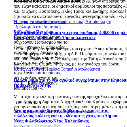
τους πολίτες πως το Διοικητικό Εφετείο Αθηνών απέρριψε την
που είχαν καταθέσει οι δημοτικοί σύμβουλοι της παράταξης 
κ.κ. Μιχάλης Κουτσάκης, Ηλίας Τάφας και Σωτήρης Κοσκολέτ
ζητούσαν να ανασταλούν οι εργασίες ανέγερσης του νέου «Κέ
Ήπειρος
Κοινωνία
Περιβάλλον
Τοπική Αυτοδιοίκηση
Ξεκίνησε η τοποθέτηση νέου
εξοπλισμού στη Δημοτική
Βιβλιοθήκη Πατρών
Υπογράφηκε η σύμβαση για έργα υποδομής 400.000 ευρώ 
Προχωράει η τοποθέτηση
Ενότητα Περάματος του Δήμου Ιωαννιτών
σύγχρονου εξοπλισμού για το
έργο: «Ψηφιακές Υπηρεσίες
Τη σύμβαση για την υλοποίηση του έργου: «Αποκατάσταση, β
ταυτοποίησης, διαχείρισης
επέκταση έργων υποδομής στη Δ.Ε. Περάματος», συνολικού
και πρόσβασης στη συλλογή
400.000 ευρώ με Φ.Π.Α., υπέγραψε την Τρίτη 4 Αυγούστου 
της Δημοτικής Βιβλιοθήκης
Ιωαννιτών, κ. Θωμάς Μπέγκας, με τον ανάδοχο του έργου.
Πατρών με χρήση
Κοινωνία
Κρήτη
Παιδεία
Τοπική Αυτοδιοίκηση
τεχνολογίας ταυτοποίησης
μέσω ραδιοσυχνοτήτων
Πρώτο βήμα για το νέο σχολικό συγκρότημα στην Κηπούπ
(RFID: RadioFrequency
Ηρακλείου Κρήτης
Identification).».
Με στόχο την κάλυψη των αναγκών της προσχολικής και πρω
εκπαίδευσης, η Δημοτική Αρχή Ηρακλείου Κρήτης προχώρησ
Τελευταία Νέα
για την απόκτηση ακινήτου επτά, περίπου, στρεμμάτων στη 
Νέα ημερομηνία δωρεάν διάθεσης ζωοτροφών σε
Φιλελλήνων και ΑΧΕΠΑ στην Κηπούπολη.
φιλόζωους πολίτες για τις αδέσποτες γάτες του Δήμου
Νέας Φιλαδέλφειας-Νέας Χαλκηδόνας
Δημοσιεύτηκε: 6 Αυγούστου 2026