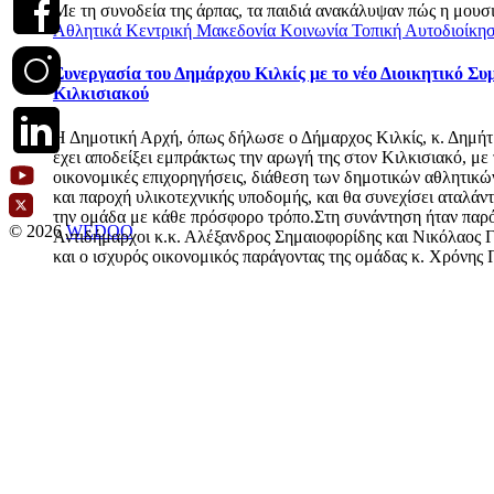
Με τη συνοδεία της άρπας, τα παιδιά ανακάλυψαν πώς η μουσι
Αθλητικά
Κεντρική Μακεδονία
Κοινωνία
Τοπική Αυτοδιοίκη
Συνεργασία του Δημάρχου Κιλκίς με το νέο Διοικητικό Συ
Κιλκισιακού
Η Δημοτική Αρχή, όπως δήλωσε ο Δήμαρχος Κιλκίς, κ. Δημήτ
έχει αποδείξει εμπράκτως την αρωγή της στον Κιλκισιακό, με 
οικονομικές επιχορηγήσεις, διάθεση των δημοτικών αθλητικ
και παροχή υλικοτεχνικής υποδομής, και θα συνεχίσει αταλάν
την ομάδα με κάθε πρόσφορο τρόπο.Στη συνάντηση ήταν παρόν
© 2026
WEDOO
Αντιδήμαρχοι κ.κ. Αλέξανδρος Σημαιοφορίδης και Νικόλαος 
και ο ισχυρός οικονομικός παράγοντας της ομάδας κ. Χρόνης