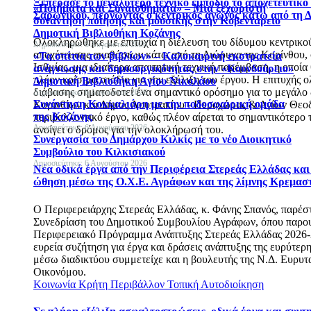
Ξεπέρασε το μεγαλύτερο τεχνικό εμπόδιο το αποχετευτικό 
«Ποιήματα και Συναισθήματα» – Μια ξεχωριστή
Σαρωνικού, περνώντας ο κεντρικός αγωγός κάτω από τη 
συνάντηση ποίησης και μουσικής στην Κοβεντάρειο
Δημοτική Βιβλιοθήκη Κοζάνης
Ολοκληρώθηκε με επιτυχία η διέλευση του δίδυμου κεντρικο
Δημοσιεύτηκε: 6 Αυγούστου 2026
αποχέτευσης ακαθάρτων κάτω από τη Διώρυγα της Κορίνθου, 
«Τα σπίτια των βιβλίων» – Καλοκαιρινή εκστρατεία
Ισθμίας, μια ιδιαίτερα απαιτητική τεχνική παρέμβαση, η οποί
ανάγνωσης και δημιουργικότητας στην «Κουνδούρειο»
πλέον κρίσιμο στάδιο για την εξέλιξη του έργου. Η επιτυχής
Δημοτική Βιβλιοθήκη Αγίου Νικολάου
διάβασης σηματοδοτεί ένα σημαντικό ορόσημο για το μεγάλο
Δημοσιεύτηκε: 6 Αυγούστου 2026
Συνάντηση Κοκκαλιάρη με την ποδοσφαιρική ομάδα
Κορινθίων και Δήμος Λουτρακίου - Περαχώρας & Αγίων Θε
της Κοζάνης
περιβαλλοντικό έργο, καθώς πλέον αίρεται το σημαντικότερο 
Δημοσιεύτηκε: 6 Αυγούστου 2026
ανοίγει ο δρόμος για την ολοκλήρωσή του.
Συνεργασία του Δημάρχου Κιλκίς με το νέο Διοικητικό
Συμβούλιο του Κιλκισιακού
Δημοσιεύτηκε: 6 Αυγούστου 2026
Νέα οδικά έργα από την Περιφέρεια Στερεάς Ελλάδας και
ώθηση μέσω της Ο.Χ.Ε. Αγράφων και της λίμνης Κρεμασ
Ο Περιφερειάρχης Στερεάς Ελλάδας, κ. Φάνης Σπανός, παρέσ
Συνεδρίαση του Δημοτικού Συμβουλίου Αγράφων, όπου παρο
Περιφερειακό Πρόγραμμα Ανάπτυξης Στερεάς Ελλάδας 2026-
ευρεία συζήτηση για έργα και δράσεις ανάπτυξης της ευρύτερη
μέσω διαδικτύου συμμετείχε και η βουλευτής της Ν.Δ. Ευρυτα
Οικονόμου.
Κοινωνία
Κρήτη
Περιβάλλον
Τοπική Αυτοδιοίκηση