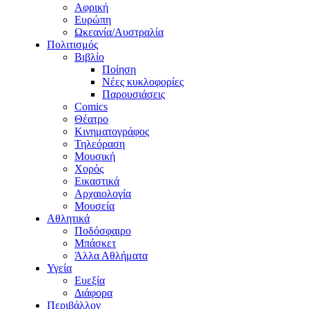
Αφρική
Ευρώπη
Ωκεανία/Αυστραλία
Πολιτισμός
Βιβλίο
Ποίηση
Νέες κυκλοφορίες
Παρουσιάσεις
Comics
Θέατρο
Κινηματογράφος
Τηλεόραση
Μουσική
Χορός
Εικαστικά
Αρχαιολογία
Μουσεία
Αθλητικά
Ποδόσφαιρο
Μπάσκετ
Άλλα Αθλήματα
Υγεία
Ευεξία
Διάφορα
Περιβάλλον