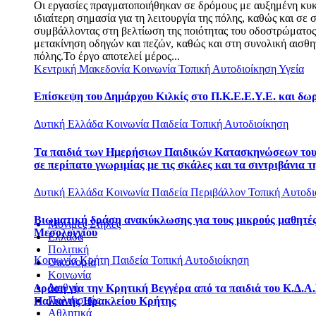
Οι εργασίες πραγματοποιήθηκαν σε δρόμους με αυξημένη κυ
ιδιαίτερη σημασία για τη λειτουργία της πόλης, καθώς και σε σ
συμβάλλοντας στη βελτίωση της ποιότητας του οδοστρώματο
μετακίνηση οδηγών και πεζών, καθώς και στη συνολική αισθη
πόλης.Το έργο αποτελεί μέρος...
Κεντρική Μακεδονία
Κοινωνία
Τοπική Αυτοδιοίκηση
Υγεία
Επίσκεψη του Δημάρχου Κιλκίς στο Π.Κ.Ε.Ε.Υ.Ε. και δω
Δυτική Ελλάδα
Κοινωνία
Παιδεία
Τοπική Αυτοδιοίκηση
Τα παιδιά των Ημερήσιων Παιδικών Κατασκηνώσεων το
σε περίπατο γνωριμίας με τις σκάλες και τα σιντριβάνια τ
Δυτική Ελλάδα
Κοινωνία
Παιδεία
Περιβάλλον
Τοπική Αυτοδι
Βιωματική δράση ανακύκλωσης για τους μικρούς μαθητές
Μόνιμες Στήλες
Μεσολογγίου
Ελλάδα
Πολιτική
Κοινωνία
Κρήτη
Παιδεία
Τοπική Αυτοδιοίκηση
Οικονομία
Κοινωνία
Διεθνή
Δράση για την Κρητική Βεγγέρα από τα παιδιά του Κ.Δ.Α.
Πολιτισμός
Παλιανής Ηρακλείου Κρήτης
Αθλητικά