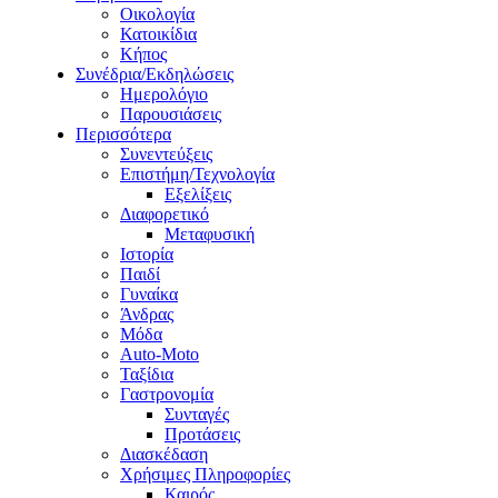
Οικολογία
Κατοικίδια
Κήπος
Συνέδρια/Εκδηλώσεις
Ημερολόγιο
Παρουσιάσεις
Περισσότερα
Συνεντεύξεις
Επιστήμη/Τεχνολογία
Εξελίξεις
Διαφορετικό
Μεταφυσική
Ιστορία
Παιδί
Γυναίκα
Άνδρας
Μόδα
Auto-Moto
Ταξίδια
Γαστρονομία
Συνταγές
Προτάσεις
Διασκέδαση
Χρήσιμες Πληροφορίες
Καιρός