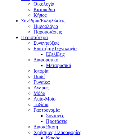
Οικολογία
Κατοικίδια
Κήπος
Συνέδρια/Εκδηλώσεις
Ημερολόγιο
Παρουσιάσεις
Περισσότερα
Συνεντεύξεις
Επιστήμη/Τεχνολογία
Εξελίξεις
Διαφορετικό
Μεταφυσική
Ιστορία
Παιδί
Γυναίκα
Άνδρας
Μόδα
Auto-Moto
Ταξίδια
Γαστρονομία
Συνταγές
Προτάσεις
Διασκέδαση
Χρήσιμες Πληροφορίες
Καιρός