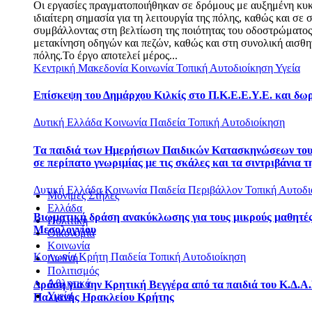
Οι εργασίες πραγματοποιήθηκαν σε δρόμους με αυξημένη κυ
ιδιαίτερη σημασία για τη λειτουργία της πόλης, καθώς και σε σ
συμβάλλοντας στη βελτίωση της ποιότητας του οδοστρώματο
μετακίνηση οδηγών και πεζών, καθώς και στη συνολική αισθη
πόλης.Το έργο αποτελεί μέρος...
Κεντρική Μακεδονία
Κοινωνία
Τοπική Αυτοδιοίκηση
Υγεία
Επίσκεψη του Δημάρχου Κιλκίς στο Π.Κ.Ε.Ε.Υ.Ε. και δω
Δυτική Ελλάδα
Κοινωνία
Παιδεία
Τοπική Αυτοδιοίκηση
Τα παιδιά των Ημερήσιων Παιδικών Κατασκηνώσεων το
σε περίπατο γνωριμίας με τις σκάλες και τα σιντριβάνια τ
Δυτική Ελλάδα
Κοινωνία
Παιδεία
Περιβάλλον
Τοπική Αυτοδι
Μόνιμες Στήλες
Ελλάδα
Βιωματική δράση ανακύκλωσης για τους μικρούς μαθητές
Πολιτική
Μεσολογγίου
Οικονομία
Κοινωνία
Κοινωνία
Κρήτη
Παιδεία
Τοπική Αυτοδιοίκηση
Διεθνή
Πολιτισμός
Αθλητικά
Δράση για την Κρητική Βεγγέρα από τα παιδιά του Κ.Δ.Α.
Υγεία
Παλιανής Ηρακλείου Κρήτης