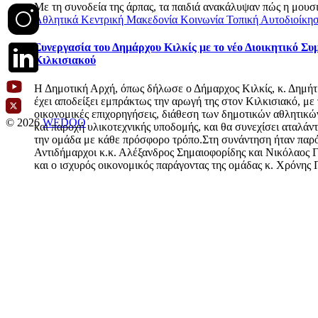
Με τη συνοδεία της άρπας, τα παιδιά ανακάλυψαν πώς η μουσι
Αθλητικά
Κεντρική Μακεδονία
Κοινωνία
Τοπική Αυτοδιοίκη
Συνεργασία του Δημάρχου Κιλκίς με το νέο Διοικητικό Συ
Κιλκισιακού
Η Δημοτική Αρχή, όπως δήλωσε ο Δήμαρχος Κιλκίς, κ. Δημήτ
έχει αποδείξει εμπράκτως την αρωγή της στον Κιλκισιακό, με 
οικονομικές επιχορηγήσεις, διάθεση των δημοτικών αθλητικ
© 2026
WEDOO
και παροχή υλικοτεχνικής υποδομής, και θα συνεχίσει αταλάν
την ομάδα με κάθε πρόσφορο τρόπο.Στη συνάντηση ήταν παρόν
Αντιδήμαρχοι κ.κ. Αλέξανδρος Σημαιοφορίδης και Νικόλαος 
και ο ισχυρός οικονομικός παράγοντας της ομάδας κ. Χρόνης