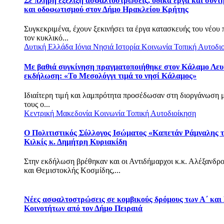
Σε πλήρη εξέλιξη ασφαλτοστρώσεις, οδικά έργα και συντ
και οδοφωτισμού στον Δήμο Ηρακλείου Κρήτης
Συγκεκριμένα, έχουν ξεκινήσει τα έργα κατασκευής του νέου
τον κυκλικό...
Δυτική Ελλάδα
Ιόνια Νησιά
Ιστορία
Κοινωνία
Τοπική Αυτοδι
Με βαθιά συγκίνηση πραγματοποιήθηκε στον Κάλαμο Λευ
εκδήλωση: «Το Μεσολόγγι τιμά το νησί Κάλαμος»
Ιδιαίτερη τιμή και λαμπρότητα προσέδωσαν στη διοργάνωση 
τους ο...
Κεντρική Μακεδονία
Κοινωνία
Τοπική Αυτοδιοίκηση
Ο Πολιτιστικός Σύλλογος Ισώματος «Καπετάν Ράμναλης τ
Κιλκίς κ. Δημήτρη Κυριακίδη
Στην εκδήλωση βρέθηκαν και οι Αντιδήμαρχοι κ.κ. Αλέξανδρ
και Θεμιστοκλής Κοσμίδης,...
Νέες ασφαλτοστρώσεις σε κομβικούς δρόμους των Α΄ και
Κοινοτήτων από τον Δήμο Πειραιά