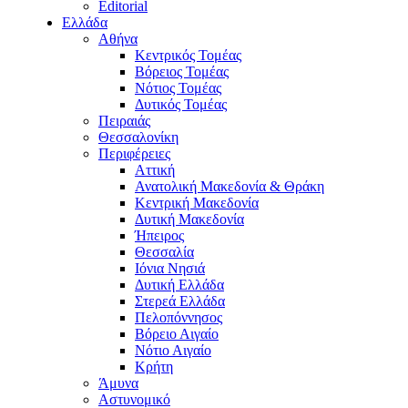
Editorial
Ελλάδα
Αθήνα
Κεντρικός Τομέας
Βόρειος Τομέας
Νότιος Τομέας
Δυτικός Τομέας
Πειραιάς
Θεσσαλονίκη
Περιφέρειες
Αττική
Ανατολική Μακεδονία & Θράκη
Κεντρική Μακεδονία
Δυτική Μακεδονία
Ήπειρος
Θεσσαλία
Ιόνια Νησιά
Δυτική Ελλάδα
Στερεά Ελλάδα
Πελοπόννησος
Βόρειο Αιγαίο
Νότιο Αιγαίο
Κρήτη
Άμυνα
Αστυνομικό