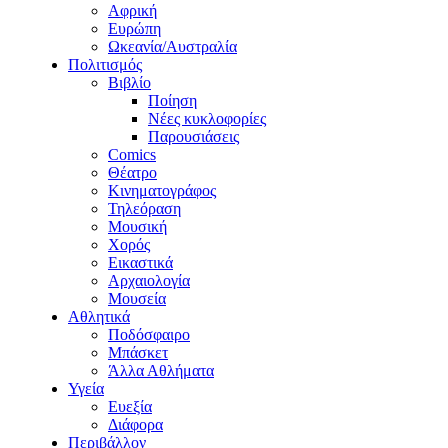
Αφρική
Ευρώπη
Ωκεανία/Αυστραλία
Πολιτισμός
Βιβλίο
Ποίηση
Νέες κυκλοφορίες
Παρουσιάσεις
Comics
Θέατρο
Κινηματογράφος
Τηλεόραση
Μουσική
Χορός
Εικαστικά
Αρχαιολογία
Μουσεία
Αθλητικά
Ποδόσφαιρο
Μπάσκετ
Άλλα Αθλήματα
Υγεία
Ευεξία
Διάφορα
Περιβάλλον