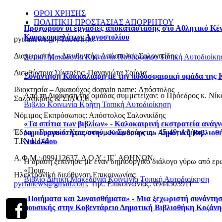
ΟΡΟΙ ΧΡΗΣΗΣ
ΠΟΛΙΤΙΚΗ ΠΡΟΣΤΑΣΙΑΣ ΑΠΟΡΡΗΤΟΥ
Προχωρούν οι εργασίες αποκατάστασης στο Αθλητικό Κέ
Κουρκουμελάτων Αργοστολίου
pyrranews.gr | Ταυτότητα
Διαχειριστής – Διευθυντής: Απόστολος Σαλονικίδης
Δυτική Μακεδονία
Κοινωνία
Ποδόσφαιρο
Τοπική Αυτοδιοίκη
Διευθύντρια Σύνταξης: Παναγιώτα Σούγια
Συνάντηση Κοκκαλιάρη με την ποδοσφαιρική ομάδα της 
Ιδιοκτησία – Δικαιούχος domain name: Απόστολος
Από τη Διοίκηση της ομάδας συμμετείχαν: o Πρόεδρος κ. Νίκος
Σαλονικίδης & ΣΙΑ Ο.Ε.
Βιβλίο
Κοινωνία
Κρήτη
Τοπική Αυτοδιοίκηση
Νόμιμος Εκπρόσωπος: Απόστολος Σαλονικίδης
«Τα σπίτια των βιβλίων» - Καλοκαιρινή εκστρατεία ανάγ
Έδρα – Γραφεία: Χρυσοστόμου Σμύρνης αρ. 45-49, Αθήνα,
δημιουργικότητας στην «Κουνδούρειο» Δημοτική Βιβλιοθ
Τ.Κ. 11144
Νικολάου
Α.Φ.Μ.: 099112637, Δ.Ο.Υ.: ΙΓ΄ ΑΘΗΝΩΝ
Η δράση ξεκίνησε με έναν δημιουργικό διάλογο γύρω από ερ
«Ποια...
Ηλεκτρονική διεύθυνση Επικοινωνίας:
Βιβλίο
Δυτική Μακεδονία
Κοινωνία
Τοπική Αυτοδιοίκηση
pyrranews@gmail.com
, Τηλ. Επικοινωνίας: 6944503911
«Ποιήματα και Συναισθήματα» - Μια ξεχωριστή συνάντησ
μουσικής στην Κοβεντάρειο Δημοτική Βιβλιοθήκη Κοζάνη