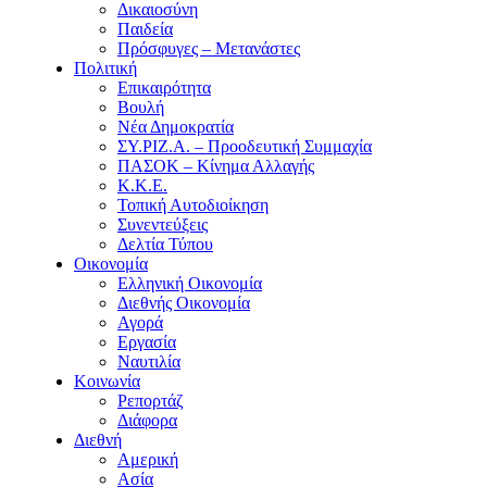
Δικαιοσύνη
Παιδεία
Πρόσφυγες – Μετανάστες
Πολιτική
Επικαιρότητα
Βουλή
Νέα Δημοκρατία
ΣΥ.ΡΙΖ.Α. – Προοδευτική Συμμαχία
ΠΑΣΟΚ – Κίνημα Αλλαγής
Κ.Κ.Ε.
Τοπική Αυτοδιοίκηση
Συνεντεύξεις
Δελτία Τύπου
Οικονομία
Ελληνική Οικονομία
Διεθνής Οικονομία
Αγορά
Εργασία
Ναυτιλία
Κοινωνία
Ρεπορτάζ
Διάφορα
Διεθνή
Αμερική
Ασία