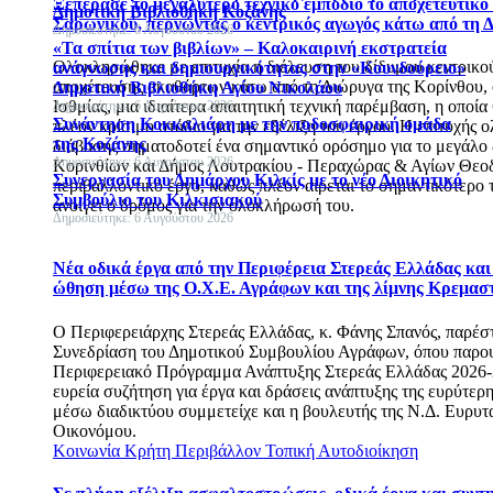
Ξεπέρασε το μεγαλύτερο τεχνικό εμπόδιο το αποχετευτικό 
Δημοτική Βιβλιοθήκη Κοζάνης
Σαρωνικού, περνώντας ο κεντρικός αγωγός κάτω από τη 
Δημοσιεύτηκε: 6 Αυγούστου 2026
«Τα σπίτια των βιβλίων» – Καλοκαιρινή εκστρατεία
Ολοκληρώθηκε με επιτυχία η διέλευση του δίδυμου κεντρικο
ανάγνωσης και δημιουργικότητας στην «Κουνδούρειο»
αποχέτευσης ακαθάρτων κάτω από τη Διώρυγα της Κορίνθου, 
Δημοτική Βιβλιοθήκη Αγίου Νικολάου
Ισθμίας, μια ιδιαίτερα απαιτητική τεχνική παρέμβαση, η οποί
Δημοσιεύτηκε: 6 Αυγούστου 2026
Συνάντηση Κοκκαλιάρη με την ποδοσφαιρική ομάδα
πλέον κρίσιμο στάδιο για την εξέλιξη του έργου. Η επιτυχής
της Κοζάνης
διάβασης σηματοδοτεί ένα σημαντικό ορόσημο για το μεγάλο
Δημοσιεύτηκε: 6 Αυγούστου 2026
Κορινθίων και Δήμος Λουτρακίου - Περαχώρας & Αγίων Θε
Συνεργασία του Δημάρχου Κιλκίς με το νέο Διοικητικό
περιβαλλοντικό έργο, καθώς πλέον αίρεται το σημαντικότερο 
Συμβούλιο του Κιλκισιακού
ανοίγει ο δρόμος για την ολοκλήρωσή του.
Δημοσιεύτηκε: 6 Αυγούστου 2026
Νέα οδικά έργα από την Περιφέρεια Στερεάς Ελλάδας και
ώθηση μέσω της Ο.Χ.Ε. Αγράφων και της λίμνης Κρεμασ
Ο Περιφερειάρχης Στερεάς Ελλάδας, κ. Φάνης Σπανός, παρέσ
Συνεδρίαση του Δημοτικού Συμβουλίου Αγράφων, όπου παρο
Περιφερειακό Πρόγραμμα Ανάπτυξης Στερεάς Ελλάδας 2026-
ευρεία συζήτηση για έργα και δράσεις ανάπτυξης της ευρύτερη
μέσω διαδικτύου συμμετείχε και η βουλευτής της Ν.Δ. Ευρυτα
Οικονόμου.
Κοινωνία
Κρήτη
Περιβάλλον
Τοπική Αυτοδιοίκηση