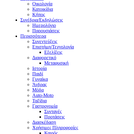
Οικολογία
Κατοικίδια
Κήπος
Συνέδρια/Εκδηλώσεις
Ημερολόγιο
Παρουσιάσεις
Περισσότερα
Συνεντεύξεις
Επιστήμη/Τεχνολογία
Εξελίξεις
Διαφορετικό
Μεταφυσική
Ιστορία
Παιδί
Γυναίκα
Άνδρας
Μόδα
Auto-Moto
Ταξίδια
Γαστρονομία
Συνταγές
Προτάσεις
Διασκέδαση
Χρήσιμες Πληροφορίες
Καιρός