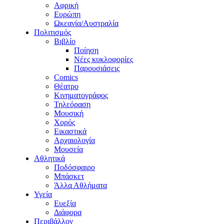
Αφρική
Ευρώπη
Ωκεανία/Αυστραλία
Πολιτισμός
Βιβλίο
Ποίηση
Νέες κυκλοφορίες
Παρουσιάσεις
Comics
Θέατρο
Κινηματογράφος
Τηλεόραση
Μουσική
Χορός
Εικαστικά
Αρχαιολογία
Μουσεία
Αθλητικά
Ποδόσφαιρο
Μπάσκετ
Άλλα Αθλήματα
Υγεία
Ευεξία
Διάφορα
Περιβάλλον