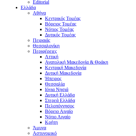
Editorial
Ελλάδα
Αθήνα
Κεντρικός Τομέας
Βόρειος Τομέας
Νότιος Τομέας
Δυτικός Τομέας
Πειραιάς
Θεσσαλονίκη
Περιφέρειες
Αττική
Ανατολική Μακεδονία & Θράκη
Κεντρική Μακεδονία
Δυτική Μακεδονία
Ήπειρος
Θεσσαλία
Ιόνια Νησιά
Δυτική Ελλάδα
Στερεά Ελλάδα
Πελοπόννησος
Βόρειο Αιγαίο
Νότιο Αιγαίο
Κρήτη
Άμυνα
Αστυνομικό