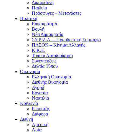
Δικαιοσύνη
Παιδεία
Πρόσφυγες – Μετανάστες
Πολιτική
Επικαιρότητα
Βουλή
Νέα Δημοκρατία
ΣΥ.ΡΙΖ.Α. – Προοδευτική Συμμαχία
ΠΑΣΟΚ – Κίνημα Αλλαγής
Κ.Κ.Ε.
Τοπική Αυτοδιοίκηση
Συνεντεύξεις
Δελτία Τύπου
Οικονομία
Ελληνική Οικονομία
Διεθνής Οικονομία
Αγορά
Εργασία
Ναυτιλία
Κοινωνία
Ρεπορτάζ
Διάφορα
Διεθνή
Αμερική
Ασία