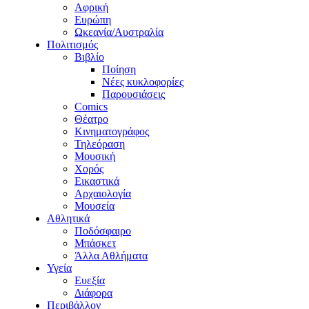
Αφρική
Ευρώπη
Ωκεανία/Αυστραλία
Πολιτισμός
Βιβλίο
Ποίηση
Νέες κυκλοφορίες
Παρουσιάσεις
Comics
Θέατρο
Κινηματογράφος
Τηλεόραση
Μουσική
Χορός
Εικαστικά
Αρχαιολογία
Μουσεία
Αθλητικά
Ποδόσφαιρο
Μπάσκετ
Άλλα Αθλήματα
Υγεία
Ευεξία
Διάφορα
Περιβάλλον