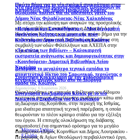
Πρώτο βήμα για το νέο σχολικό συγκρότημα στην
Νέα ημερομηνία δωρεάν διάθεσης ζωοτροφών σε
Κηπούπολη, του Δήμου Ηρακλείου Κρήτης
φιλόζωους πολίτες για τις αδέσποτες γάτες του
Δήμου Νέας Φιλαδέλφειας-Νέας Χαλκηδόνας
Με στόχο την κάλυψη των αναγκών της προσχολικής
Δημοσιεύτηκε: 6 Αυγούστου 2026
και πρωτοβάθμιας εκπαίδευσης, η Δημοτική Αρχή
«Ποιήματα και Συναισθήματα» – Μια ξεχωριστή
Ηρακλείου Κρήτης προχώρησε στο πρώτο βήμα για την
συνάντηση ποίησης και μουσικής στην
απόκτηση ακινήτου επτά, περίπου, στρεμμάτων στη
Κοβεντάρειο Δημοτική Βιβλιοθήκη Κοζάνης
συμβολή των οδών Φιλελλήνων και ΑΧΕΠΑ στην
Δημοσιεύτηκε: 6 Αυγούστου 2026
«Τα σπίτια των βιβλίων» – Καλοκαιρινή
Κηπούπολη.
εκστρατεία ανάγνωσης και δημιουργικότητας στην
«Κουνδούρειο» Δημοτική Βιβλιοθήκη Αγίου
Νικολάου
Ξεπέρασε το μεγαλύτερο τεχνικό εμπόδιο το
Δημοσιεύτηκε: 6 Αυγούστου 2026
αποχετευτικό δίκτυο του Σαρωνικού, περνώντας ο
Συνάντηση Κοκκαλιάρη με την ποδοσφαιρική
κεντρικός αγωγός κάτω από τη Διώρυγα
ομάδα της Κοζάνης
Δημοσιεύτηκε: 6 Αυγούστου 2026
Ολοκληρώθηκε με επιτυχία η διέλευση του δίδυμου
Συνεργασία του Δημάρχου Κιλκίς με το νέο
κεντρικού αγωγού αποχέτευσης ακαθάρτων κάτω από
Διοικητικό Συμβούλιο του Κιλκισιακού
τη Διώρυγα της Κορίνθου, στην περιοχή της Ισθμίας,
Δημοσιεύτηκε: 6 Αυγούστου 2026
μια ιδιαίτερα απαιτητική τεχνική παρέμβαση, η οποία
θεωρούνταν το πλέον κρίσιμο στάδιο για την εξέλιξη
του έργου. Η επιτυχής ολοκλήρωση της διάβασης
σηματοδοτεί ένα σημαντικό ορόσημο για το μεγάλο
Μόνιμες Στήλες
διαδημοτικό (Δήμος Κορινθίων και Δήμος Λουτρακίου -
Ελλάδα
Περαχώρας & Αγίων Θεοδώρων) περιβαλλοντικό έργο,