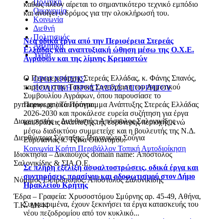
Πολιτική
καθώς πλέον αίρεται το σημαντικότερο τεχνικό εμπόδιο
Οικονομία
και ανοίγει ο δρόμος για την ολοκλήρωσή του.
Κοινωνία
Διεθνή
Πολιτισμός
Νέα οδικά έργα από την Περιφέρεια Στερεάς
Αθλητικά
Ελλάδας και αναπτυξιακή ώθηση μέσω της Ο.Χ.Ε.
Υγεία
Αγράφων και της λίμνης Κρεμαστών
Ο Περιφερειάρχης Στερεάς Ελλάδας, κ. Φάνης Σπανός,
ΟΡΟΙ ΧΡΗΣΗΣ
παρέστη στην Τακτική Συνεδρίαση του Δημοτικού
ΠΟΛΙΤΙΚΗ ΠΡΟΣΤΑΣΙΑΣ ΑΠΟΡΡΗΤΟΥ
Συμβουλίου Αγράφων, όπου παρουσίασε το
Περιφερειακό Πρόγραμμα Ανάπτυξης Στερεάς Ελλάδας
pyrranews.gr | Ταυτότητα
2026-2030 και προκάλεσε ευρεία συζήτηση για έργα
Διαχειριστής – Διευθυντής: Απόστολος Σαλονικίδης
και δράσεις ανάπτυξης της ευρύτερης περιοχής, ενώ
μέσω διαδικτύου συμμετείχε και η βουλευτής της Ν.Δ.
Διευθύντρια Σύνταξης: Παναγιώτα Σούγια
Ευρυτανίας κ. Τζίνα Οικονόμου.
Κοινωνία
Κρήτη
Περιβάλλον
Τοπική Αυτοδιοίκηση
Ιδιοκτησία – Δικαιούχος domain name: Απόστολος
Σαλονικίδης & ΣΙΑ Ο.Ε.
Σε πλήρη εξέλιξη ασφαλτοστρώσεις, οδικά έργα και
συντηρήσεις πρασίνου και οδοφωτισμού στον Δήμο
Νόμιμος Εκπρόσωπος: Απόστολος Σαλονικίδης
Ηρακλείου Κρήτης
Έδρα – Γραφεία: Χρυσοστόμου Σμύρνης αρ. 45-49, Αθήνα,
Συγκεκριμένα, έχουν ξεκινήσει τα έργα κατασκευής του
Τ.Κ. 11144
νέου πεζοδρομίου από τον κυκλικό...