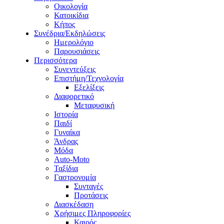
Οικολογία
Κατοικίδια
Κήπος
Συνέδρια/Εκδηλώσεις
Ημερολόγιο
Παρουσιάσεις
Περισσότερα
Συνεντεύξεις
Επιστήμη/Τεχνολογία
Εξελίξεις
Διαφορετικό
Μεταφυσική
Ιστορία
Παιδί
Γυναίκα
Άνδρας
Μόδα
Auto-Moto
Ταξίδια
Γαστρονομία
Συνταγές
Προτάσεις
Διασκέδαση
Χρήσιμες Πληροφορίες
Καιρός