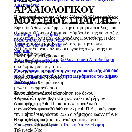
Χαλκηδόνας
ΑΡΧΑΙΟΛΟΓΙΚΟΥ
Η Δημοτική Αρχή του Δήμος Νέας Φιλαδέλφειας-Νέας
ΜΟΥΣΕΙΟΥ ΣΠΑΡΤΗΣ
Χαλκηδόνας ενημέρωσε τους πολίτες πως το Διοικητικό
Εφετείο Αθηνών απέρριψε την αίτηση αναστολής, που
είχαν καταθέσει οι δημοτικοί σύμβουλοι της παράταξης
Εκδόθηκε η οικοδομική
«Πολιτών Πολιτεία» κ.κ. Μιχάλης Κουτσάκης, Ηλίας
άδεια ανέγερσης του Νέου
Τάφας και Σωτήρης Κοσκολέτος, με την οποία
Αρχαιολογικού Μουσείου
ζητούσαν να ανασταλούν οι εργασίες ανέγερσης του
Σπάρτης
νέου «Κένταυρου».
Εκδόθηκε την Παρασκευή
Ήπειρος
Κοινωνία
Περιβάλλον
Τοπική Αυτοδιοίκηση
20 Σεπτεμβρίου 2024 η
οικοδομική άδεια για την
Υπογράφηκε η σύμβαση για έργα υποδομής 400.000
ανέγερση του Νέου
ευρώ στη Δημοτική Ενότητα Περάματος του Δήμου
Αρχαιολογικού Μουσείου
Ιωαννιτών
Σπάρτης και θεωρήθηκε η
μελέτη εφαρμογής του
έργου από την Διεύθυνση
Τη σύμβαση για την υλοποίηση του έργου:
Τεχνικών Έργων της Π.Ε.
«Αποκατάσταση, βελτίωση και επέκταση έργων
Λακωνίας, η οποία
υποδομής στη Δ.Ε. Περάματος», συνολικού
αποστέλλεται άμεσα από
προϋπολογισμού 400.000 ευρώ με Φ.Π.Α., υπέγραψε
την Περιφέρεια
την Τρίτη 4 Αυγούστου 2026 ο Δήμαρχος Ιωαννιτών, κ.
Πελοποννήσου στο
Θωμάς Μπέγκας, με τον ανάδοχο του έργου.
Υπουργείο Πολιτισμού.
Κοινωνία
Κρήτη
Παιδεία
Τοπική Αυτοδιοίκηση
Τελευταία Νέα