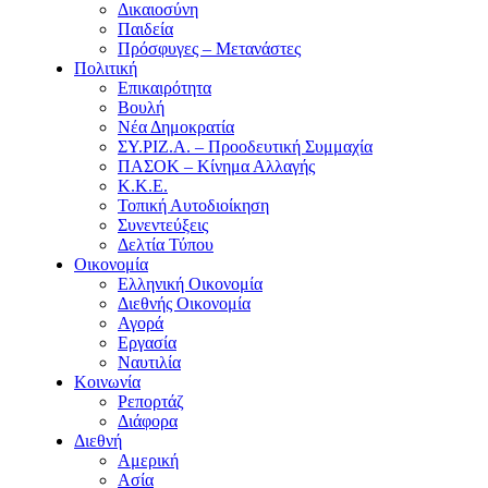
Δικαιοσύνη
Παιδεία
Πρόσφυγες – Μετανάστες
Πολιτική
Επικαιρότητα
Βουλή
Νέα Δημοκρατία
ΣΥ.ΡΙΖ.Α. – Προοδευτική Συμμαχία
ΠΑΣΟΚ – Κίνημα Αλλαγής
Κ.Κ.Ε.
Τοπική Αυτοδιοίκηση
Συνεντεύξεις
Δελτία Τύπου
Οικονομία
Ελληνική Οικονομία
Διεθνής Οικονομία
Αγορά
Εργασία
Ναυτιλία
Κοινωνία
Ρεπορτάζ
Διάφορα
Διεθνή
Αμερική
Ασία