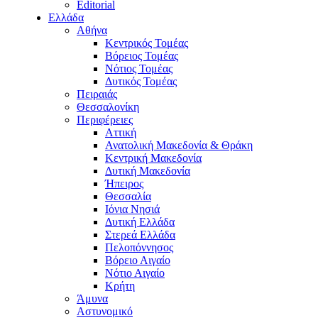
Editorial
Ελλάδα
Αθήνα
Κεντρικός Τομέας
Βόρειος Τομέας
Νότιος Τομέας
Δυτικός Τομέας
Πειραιάς
Θεσσαλονίκη
Περιφέρειες
Αττική
Ανατολική Μακεδονία & Θράκη
Κεντρική Μακεδονία
Δυτική Μακεδονία
Ήπειρος
Θεσσαλία
Ιόνια Νησιά
Δυτική Ελλάδα
Στερεά Ελλάδα
Πελοπόννησος
Βόρειο Αιγαίο
Νότιο Αιγαίο
Κρήτη
Άμυνα
Αστυνομικό