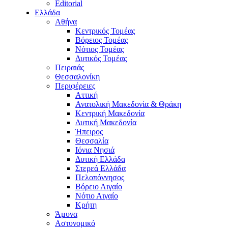
Editorial
Ελλάδα
Αθήνα
Κεντρικός Τομέας
Βόρειος Τομέας
Νότιος Τομέας
Δυτικός Τομέας
Πειραιάς
Θεσσαλονίκη
Περιφέρειες
Αττική
Ανατολική Μακεδονία & Θράκη
Κεντρική Μακεδονία
Δυτική Μακεδονία
Ήπειρος
Θεσσαλία
Ιόνια Νησιά
Δυτική Ελλάδα
Στερεά Ελλάδα
Πελοπόννησος
Βόρειο Αιγαίο
Νότιο Αιγαίο
Κρήτη
Άμυνα
Αστυνομικό