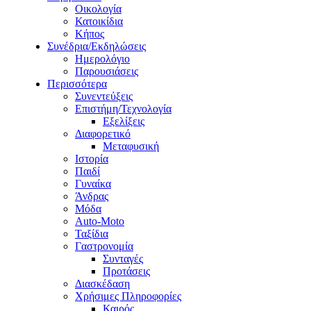
Οικολογία
Κατοικίδια
Κήπος
Συνέδρια/Εκδηλώσεις
Ημερολόγιο
Παρουσιάσεις
Περισσότερα
Συνεντεύξεις
Επιστήμη/Τεχνολογία
Εξελίξεις
Διαφορετικό
Μεταφυσική
Ιστορία
Παιδί
Γυναίκα
Άνδρας
Μόδα
Auto-Moto
Ταξίδια
Γαστρονομία
Συνταγές
Προτάσεις
Διασκέδαση
Χρήσιμες Πληροφορίες
Καιρός