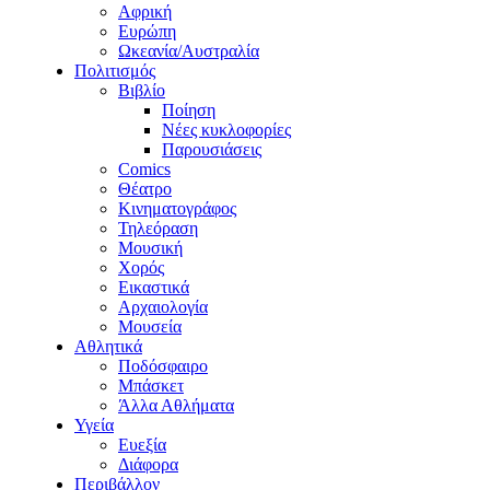
Αφρική
Ευρώπη
Ωκεανία/Αυστραλία
Πολιτισμός
Βιβλίο
Ποίηση
Νέες κυκλοφορίες
Παρουσιάσεις
Comics
Θέατρο
Κινηματογράφος
Τηλεόραση
Μουσική
Χορός
Εικαστικά
Αρχαιολογία
Μουσεία
Αθλητικά
Ποδόσφαιρο
Μπάσκετ
Άλλα Αθλήματα
Υγεία
Ευεξία
Διάφορα
Περιβάλλον