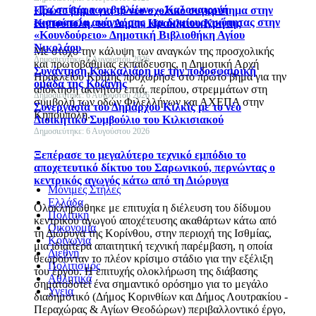
«Τα σπίτια των βιβλίων» – Καλοκαιρινή
Πρώτο βήμα για το νέο σχολικό συγκρότημα στην
εκστρατεία ανάγνωσης και δημιουργικότητας στην
Κηπούπολη, του Δήμου Ηρακλείου Κρήτης
«Κουνδούρειο» Δημοτική Βιβλιοθήκη Αγίου
Νικολάου
Με στόχο την κάλυψη των αναγκών της προσχολικής
Δημοσιεύτηκε: 6 Αυγούστου 2026
και πρωτοβάθμιας εκπαίδευσης, η Δημοτική Αρχή
Συνάντηση Κοκκαλιάρη με την ποδοσφαιρική
Ηρακλείου Κρήτης προχώρησε στο πρώτο βήμα για την
ομάδα της Κοζάνης
απόκτηση ακινήτου επτά, περίπου, στρεμμάτων στη
Δημοσιεύτηκε: 6 Αυγούστου 2026
συμβολή των οδών Φιλελλήνων και ΑΧΕΠΑ στην
Συνεργασία του Δημάρχου Κιλκίς με το νέο
Κηπούπολη.
Διοικητικό Συμβούλιο του Κιλκισιακού
Δημοσιεύτηκε: 6 Αυγούστου 2026
Ξεπέρασε το μεγαλύτερο τεχνικό εμπόδιο το
αποχετευτικό δίκτυο του Σαρωνικού, περνώντας ο
κεντρικός αγωγός κάτω από τη Διώρυγα
Μόνιμες Στήλες
Ελλάδα
Ολοκληρώθηκε με επιτυχία η διέλευση του δίδυμου
Πολιτική
κεντρικού αγωγού αποχέτευσης ακαθάρτων κάτω από
Οικονομία
τη Διώρυγα της Κορίνθου, στην περιοχή της Ισθμίας,
Κοινωνία
μια ιδιαίτερα απαιτητική τεχνική παρέμβαση, η οποία
Διεθνή
θεωρούνταν το πλέον κρίσιμο στάδιο για την εξέλιξη
Πολιτισμός
του έργου. Η επιτυχής ολοκλήρωση της διάβασης
Αθλητικά
σηματοδοτεί ένα σημαντικό ορόσημο για το μεγάλο
Υγεία
διαδημοτικό (Δήμος Κορινθίων και Δήμος Λουτρακίου -
Περαχώρας & Αγίων Θεοδώρων) περιβαλλοντικό έργο,