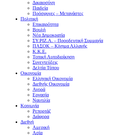
Δικαιοσύνη
Παιδεία
Πρόσφυγες – Μετανάστες
Πολιτική
Επικαιρότητα
Βουλή
Νέα Δημοκρατία
ΣΥ.ΡΙΖ.Α. – Προοδευτική Συμμαχία
ΠΑΣΟΚ – Κίνημα Αλλαγής
Κ.Κ.Ε.
Τοπική Αυτοδιοίκηση
Συνεντεύξεις
Δελτία Τύπου
Οικονομία
Ελληνική Οικονομία
Διεθνής Οικονομία
Αγορά
Εργασία
Ναυτιλία
Κοινωνία
Ρεπορτάζ
Διάφορα
Διεθνή
Αμερική
Ασία