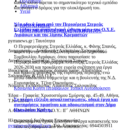
Πολιτισμός
καθώς πλέον αίρεται το σημαντικότερο τεχνικό εμπόδιο
Αθλητικά
και ανοίγει ο δρόμος για την ολοκλήρωσή του.
Υγεία
Νέα οδικά έργα από την Περιφέρεια Στερεάς
ΟΡΟΙ ΧΡΗΣΗΣ
Ελλάδας και αναπτυξιακή ώθηση μέσω της Ο.Χ.Ε.
ΠΟΛΙΤΙΚΗ ΠΡΟΣΤΑΣΙΑΣ ΑΠΟΡΡΗΤΟΥ
Αγράφων και της λίμνης Κρεμαστών
pyrranews.gr | Ταυτότητα
Ο Περιφερειάρχης Στερεάς Ελλάδας, κ. Φάνης Σπανός,
Διαχειριστής – Διευθυντής: Απόστολος Σαλονικίδης
παρέστη στην Τακτική Συνεδρίαση του Δημοτικού
Συμβουλίου Αγράφων, όπου παρουσίασε το
Διευθύντρια Σύνταξης: Παναγιώτα Σούγια
Περιφερειακό Πρόγραμμα Ανάπτυξης Στερεάς Ελλάδας
2026-2030 και προκάλεσε ευρεία συζήτηση για έργα
Ιδιοκτησία – Δικαιούχος domain name: Απόστολος
και δράσεις ανάπτυξης της ευρύτερης περιοχής, ενώ
Σαλονικίδης & ΣΙΑ Ο.Ε.
μέσω διαδικτύου συμμετείχε και η βουλευτής της Ν.Δ.
Ευρυτανίας κ. Τζίνα Οικονόμου.
Νόμιμος Εκπρόσωπος: Απόστολος Σαλονικίδης
Κοινωνία
Κρήτη
Περιβάλλον
Τοπική Αυτοδιοίκηση
Έδρα – Γραφεία: Χρυσοστόμου Σμύρνης αρ. 45-49, Αθήνα,
Σε πλήρη εξέλιξη ασφαλτοστρώσεις, οδικά έργα και
Τ.Κ. 11144
συντηρήσεις πρασίνου και οδοφωτισμού στον Δήμο
Ηρακλείου Κρήτης
Α.Φ.Μ.: 099112637, Δ.Ο.Υ.: ΙΓ΄ ΑΘΗΝΩΝ
Ηλεκτρονική διεύθυνση Επικοινωνίας:
Συγκεκριμένα, έχουν ξεκινήσει τα έργα κατασκευής του
pyrranews@gmail.com
, Τηλ. Επικοινωνίας: 6944503911
νέου πεζοδρομίου από τον κυκλικό...