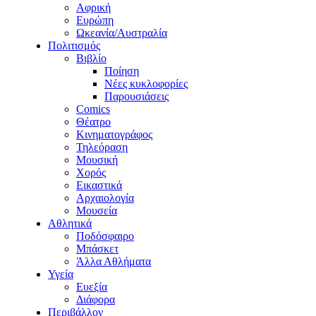
Αφρική
Ευρώπη
Ωκεανία/Αυστραλία
Πολιτισμός
Βιβλίο
Ποίηση
Νέες κυκλοφορίες
Παρουσιάσεις
Comics
Θέατρο
Κινηματογράφος
Τηλεόραση
Μουσική
Χορός
Εικαστικά
Αρχαιολογία
Μουσεία
Αθλητικά
Ποδόσφαιρο
Μπάσκετ
Άλλα Αθλήματα
Υγεία
Ευεξία
Διάφορα
Περιβάλλον