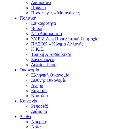
Δικαιοσύνη
Παιδεία
Πρόσφυγες – Μετανάστες
Πολιτική
Επικαιρότητα
Βουλή
Νέα Δημοκρατία
ΣΥ.ΡΙΖ.Α. – Προοδευτική Συμμαχία
ΠΑΣΟΚ – Κίνημα Αλλαγής
Κ.Κ.Ε.
Τοπική Αυτοδιοίκηση
Συνεντεύξεις
Δελτία Τύπου
Οικονομία
Ελληνική Οικονομία
Διεθνής Οικονομία
Αγορά
Εργασία
Ναυτιλία
Κοινωνία
Ρεπορτάζ
Διάφορα
Διεθνή
Αμερική
Ασία