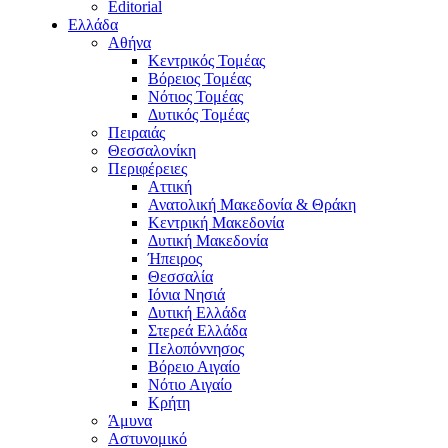
Editorial
Ελλάδα
Αθήνα
Κεντρικός Τομέας
Βόρειος Τομέας
Νότιος Τομέας
Δυτικός Τομέας
Πειραιάς
Θεσσαλονίκη
Περιφέρειες
Αττική
Ανατολική Μακεδονία & Θράκη
Κεντρική Μακεδονία
Δυτική Μακεδονία
Ήπειρος
Θεσσαλία
Ιόνια Νησιά
Δυτική Ελλάδα
Στερεά Ελλάδα
Πελοπόννησος
Βόρειο Αιγαίο
Νότιο Αιγαίο
Κρήτη
Άμυνα
Αστυνομικό