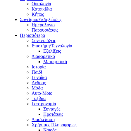
Οικολογία
Κατοικίδια
Κήπος
Συνέδρια/Εκδηλώσεις
Ημερολόγιο
Παρουσιάσεις
Περισσότερα
Συνεντεύξεις
Επιστήμη/Τεχνολογία
Εξελίξεις
Διαφορετικό
Μεταφυσική
Ιστορία
Παιδί
Γυναίκα
Άνδρας
Μόδα
Auto-Moto
Ταξίδια
Γαστρονομία
Συνταγές
Προτάσεις
Διασκέδαση
Χρήσιμες Πληροφορίες
Καιρός